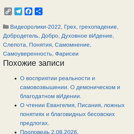
C
T
F
О
o
e
a
т
Рубрики
Видеоролики-2022
,
Грех, грехопадение
,
p
l
c
п
y
e
e
р
Добродетель, Добро
,
Духовное вИдение,
L
g
b
а
Слепота
,
Понятия
,
Самомнение,
i
r
o
в
Самоуверенность
,
Фарисеи
n
a
o
и
Похожие записи
k
m
k
т
ь
О восприятии реальности и
самовозвышении. О демоническом и
благодатном вИдении.
О чтении Евангелия, Писания, ложных
понятиях и благовидных бесовских
предлогах.
Проповедь 2.08.2026.