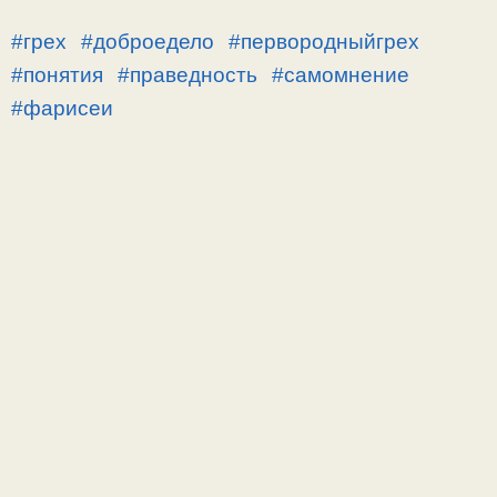
#грех
#доброедело
#первородныйгрех
#понятия
#праведность
#самомнение
#фарисеи