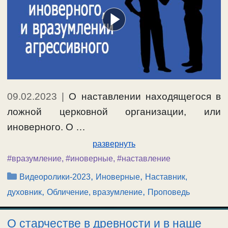
09.02.2023
|
О наставлении находящегося в
ложной церковной организации, или
иноверного. О …
развернуть
#вразумление
,
#иноверные
,
#наставление
Рубрики
,
,
Видеоролики-2023
Иноверные
Наставник,
,
,
духовник
Обличение, вразумление
Проповедь
О старчестве в древности и в наше