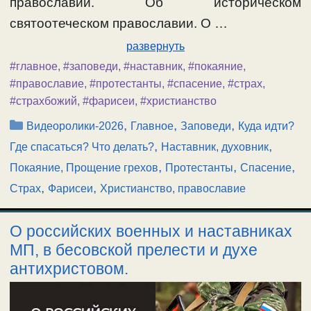
православии. Об историческом
святоотеческом православии. О …
развернуть
#главное
,
#заповеди
,
#наставник
,
#покаяние
,
#православие
,
#протестанты
,
#спасение
,
#страх
,
#страхбожий
,
#фарисеи
,
#христианство
Рубрики
,
,
,
Видеоролики-2026
Главное
Заповеди
Куда идти?
,
,
Где спасаться? Что делать?
Наставник, духовник
,
,
,
Покаяние, Прощение грехов
Протестанты
Спасение
,
,
Страх
Фарисеи
Христианство, православие
О российских военных и наставниках
МП, в бесовской прелести и духе
антихристовом.