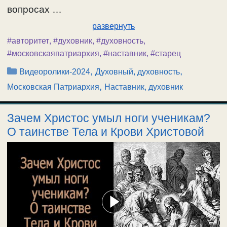
вопросах …
развернуть
#авторитет
,
#духовник
,
#духовность
,
#московскаяпатриархия
,
#наставник
,
#старец
Рубрики
,
,
Видеоролики-2024
Духовный, духовность
,
Московская Патриархия
Наставник, духовник
Зачем Христос умыл ноги ученикам?
О таинстве Тела и Крови Христовой