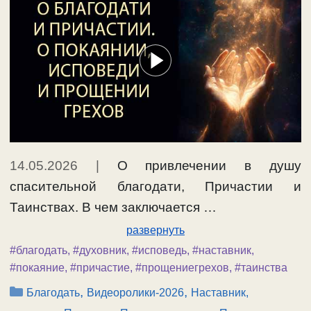
14.05.2026
|
О привлечении в душу
спасительной благодати, Причастии и
Таинствах. В чем заключается …
развернуть
#благодать
,
#духовник
,
#исповедь
,
#наставник
,
#покаяние
,
#причастие
,
#прощениегрехов
,
#таинства
Рубрики
,
,
Благодать
Видеоролики-2026
Наставник,