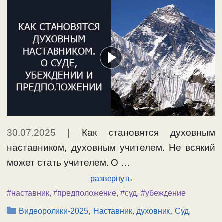
30.07.2025
|
Как становятся духовным
наставником, духовным учителем. Не всякий
может стать учителем. О …
развернуть
#наставник
,
#предположение
,
#суд
,
#убеждение
Рубрики
,
,
Видеоролики-2025
Наставник, духовник
Суд,