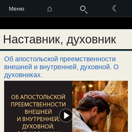
⌂
☾
Меню
Перейти
к
Наставник, духовник
содержимому
Об апостольской преемственности
внешней и внутренней, духовной. О
духовниках.