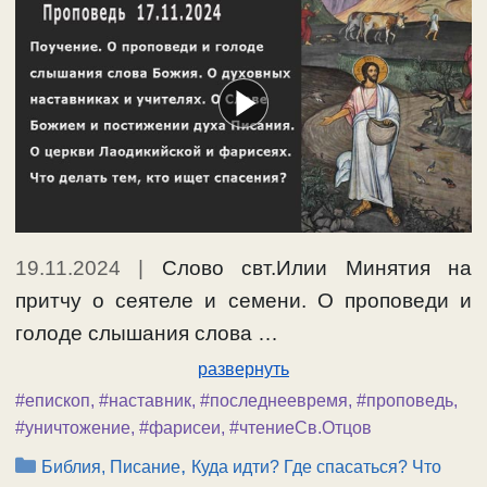
19.11.2024
|
Слово свт.Илии Минятия на
притчу о сеятеле и семени. О проповеди и
голоде слышания слова …
развернуть
#епископ
,
#наставник
,
#последнеевремя
,
#проповедь
,
#уничтожение
,
#фарисеи
,
#чтениеСв.Отцов
Рубрики
,
Библия, Писание
Куда идти? Где спасаться? Что