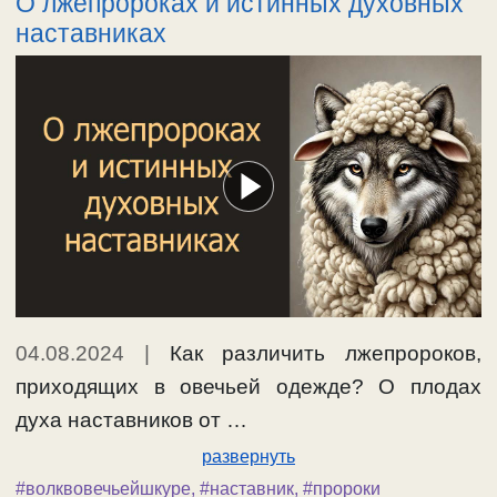
О лжепророках и истинных духовных
наставниках
04.08.2024
|
Как различить лжепророков,
приходящих в овечьей одежде? О плодах
духа наставников от …
развернуть
#волквовечьейшкуре
,
#наставник
,
#пророки