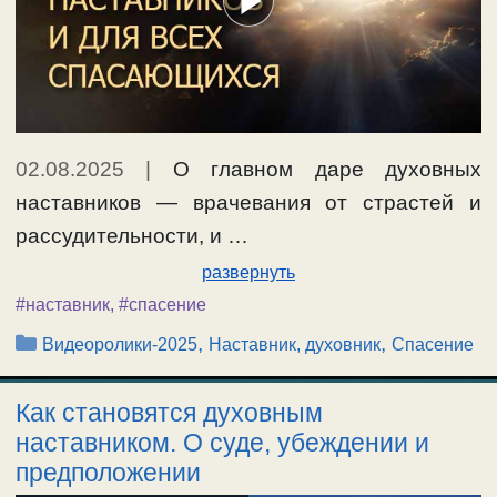
02.08.2025
|
О главном даре духовных
наставников — врачевания от страстей и
рассудительности, и …
развернуть
#наставник
,
#спасение
Рубрики
,
,
Видеоролики-2025
Наставник, духовник
Спасение
Как становятся духовным
наставником. О суде, убеждении и
предположении