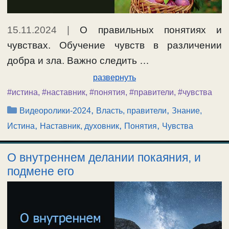
15.11.2024
|
О правильных понятиях и
чувствах. Обучение чувств в различении
добра и зла. Важно следить …
развернуть
#истина
,
#наставник
,
#понятия
,
#правители
,
#чувства
Рубрики
,
,
Видеоролики-2024
Власть, правители
Знание,
,
,
,
Истина
Наставник, духовник
Понятия
Чувства
О внутреннем делании покаяния, и
подмене его