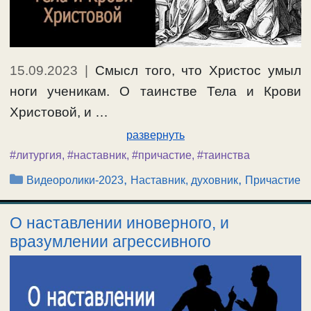
15.09.2023
|
Смысл того, что Христос умыл
ноги ученикам. О таинстве Тела и Крови
Христовой, и …
развернуть
#литургия
,
#наставник
,
#причастие
,
#таинства
Рубрики
,
,
Видеоролики-2023
Наставник, духовник
Причастие
О наставлении иноверного, и
вразумлении агрессивного