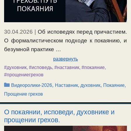
30.04.2026
|
Об исповедях перед причастием.
О формалистическом подходе к покаянию, и
безумной практике …
развернуть
#духовник
,
#исповедь
,
#наставник
,
#покаяние
,
#прощениегрехов
Рубрики
,
,
Видеоролики-2026
Наставник, духовник
Покаяние,
Прощение грехов
О покаянии, исповеди, духовнике и
прощении грехов.