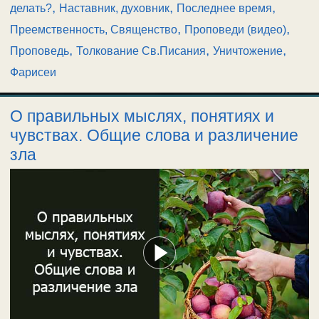
,
,
,
делать?
Наставник, духовник
Последнее время
,
,
Преемственность, Священство
Проповеди (видео)
,
,
,
Проповедь
Толкование Св.Писания
Уничтожение
Фарисеи
О правильных мыслях, понятиях и
чувствах. Общие слова и различение
зла