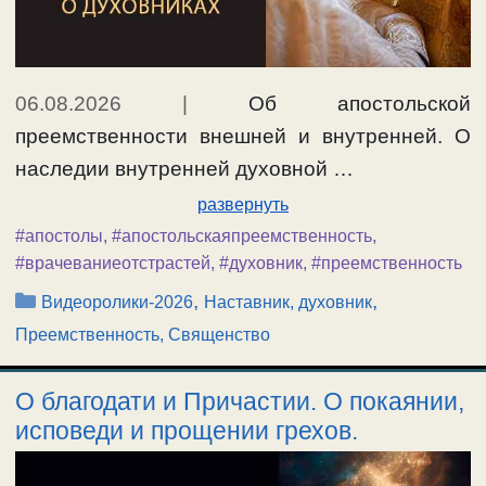
06.08.2026
|
Об апостольской
преемственности внешней и внутренней. О
наследии внутренней духовной …
развернуть
#апостолы
,
#апостольскаяпреемственность
,
#врачеваниеотстрастей
,
#духовник
,
#преемственность
Рубрики
,
,
Видеоролики-2026
Наставник, духовник
Преемственность, Священство
О благодати и Причастии. О покаянии,
исповеди и прощении грехов.