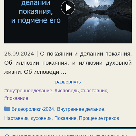
26.09.2024
|
О покаянии и делании покаяния.
Об иллюзии покаяния, и иллюзии духовной
жизни. Об исповеди …
развернуть
#внутреннееделание
,
#исповедь
,
#наставник
,
#покаяние
Рубрики
,
,
Видеоролики-2024
Внутреннее делание
,
Наставник, духовник
Покаяние, Прощение грехов