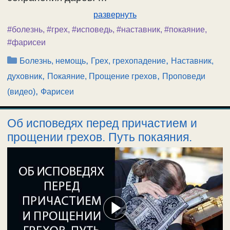
развернуть
#болезнь
,
#грех
,
#исповедь
,
#наставник
,
#покаяние
,
#фарисеи
Рубрики
,
,
Болезнь, немощь
Грех, грехопадение
Наставник,
,
,
духовник
Покаяние, Прощение грехов
Проповеди
,
(видео)
Фарисеи
Об исповедях перед причастием и
прощении грехов. Путь покаяния.