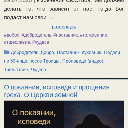
29.07.2025
|
Изречения Св.Отцов. Мы должны
делать то, что зависит от нас, тогда Бог
подаст нам свои …
развернуть
#добро
,
#добродетель
,
#наставник
,
#толкование
,
#тщеславие
,
#чудеса
Рубрики
,
,
Добродетель, Добро
Наставник, духовник
Недели
,
,
по 50-нице, после Троицы
Проповеди (видео)
,
Тщеславие
Чудеса
О покаянии, исповеди и прощения
греха. О Церкви земной