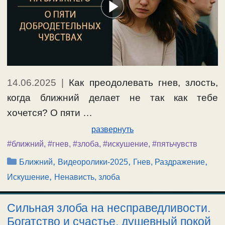
14.06.2025
|
Как преодолевать гнев, злость,
когда ближний делает не так как тебе
хочется? О пяти …
развернуть
#ближний
,
#гнев
,
#злоба
,
#искушение
,
#пятьчувств
Рубрики
,
,
,
Ближний
Видеоролики-2025
Гнев, Раздражение
,
Искушение
Ненависть, злоба
Сильная злоба на несправедливости.
Богатство и счастье, душевный покой