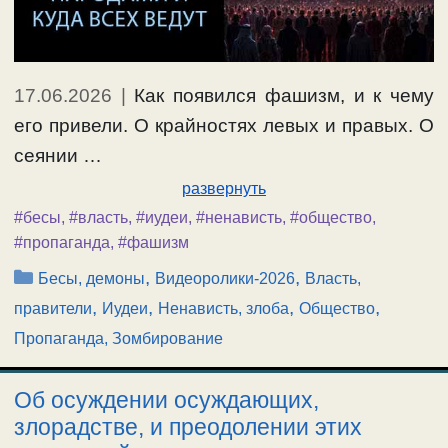
17.06.2026
|
Как появился фашизм, и к чему
его привели. О крайностях левых и правых. О
сеянии …
развернуть
#бесы
,
#власть
,
#иудеи
,
#ненависть
,
#общество
,
#пропаганда
,
#фашизм
Рубрики
,
,
Бесы, демоны
Видеоролики-2026
Власть,
,
,
,
,
правители
Иудеи
Ненависть, злоба
Общество
Пропаганда, Зомбирование
Об осуждении осуждающих,
злорадстве, и преодолении этих