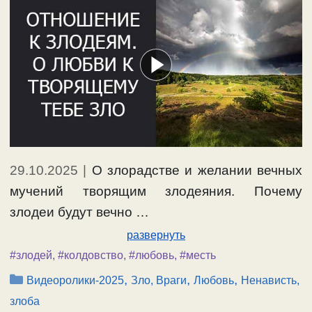
29.10.2025
|
О злорадстве и желании вечных
мучений творящим злодеяния. Почему
злодеи будут вечно …
развернуть
#злодей
,
#колдовство
,
#любовь
,
#месть
Рубрики
,
,
,
Видеоролики-2025
Зло, Враги
Любовь
Ненависть,
злоба