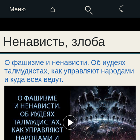
⌂
☾
Меню
Перейти
к
Ненависть, злоба
содержимому
О фашизме и ненависти. Об иудеях
талмудистах, как управляют народами
и куда всех ведут.