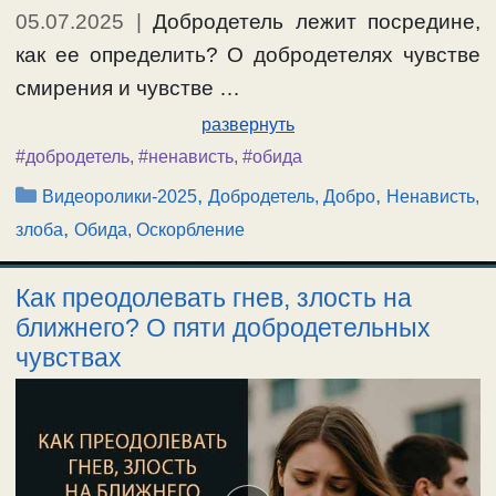
05.07.2025
|
Добродетель лежит посредине,
как ее определить? О добродетелях чувстве
смирения и чувстве …
развернуть
#добродетель
,
#ненависть
,
#обида
Рубрики
,
,
Видеоролики-2025
Добродетель, Добро
Ненависть,
,
злоба
Обида, Оскорбление
Как преодолевать гнев, злость на
ближнего? О пяти добродетельных
чувствах