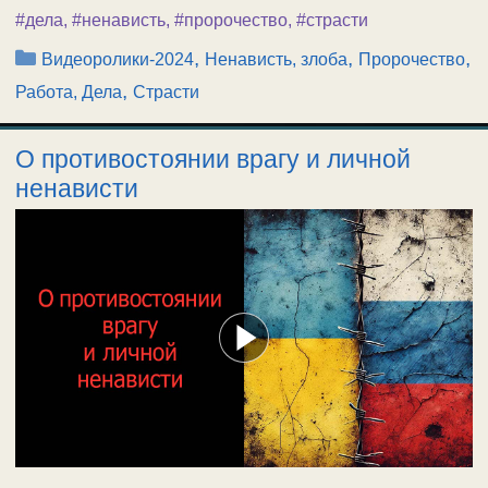
#дела
,
#ненависть
,
#пророчество
,
#страсти
Рубрики
,
,
,
Видеоролики-2024
Ненависть, злоба
Пророчество
,
Работа, Дела
Страсти
О противостоянии врагу и личной
ненависти