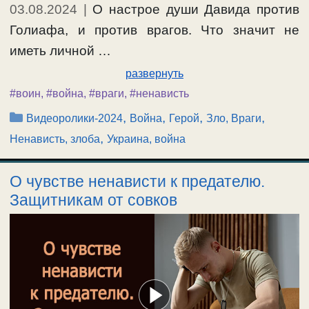
03.08.2024
|
О настрое души Давида против
Голиафа, и против врагов. Что значит не
иметь личной …
развернуть
#воин
,
#война
,
#враги
,
#ненависть
Рубрики
,
,
,
,
Видеоролики-2024
Война
Герой
Зло, Враги
,
Ненависть, злоба
Украина, война
О чувстве ненависти к предателю.
Защитникам от совков