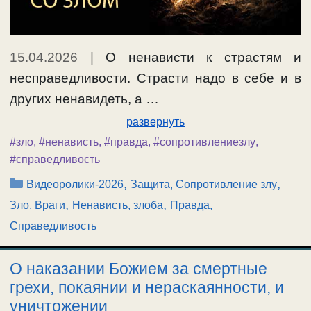
15.04.2026
|
О ненависти к страстям и
несправедливости. Страсти надо в себе и в
других ненавидеть, а …
развернуть
#зло
,
#ненависть
,
#правда
,
#сопротивлениезлу
,
#справедливость
Рубрики
,
,
Видеоролики-2026
Защита, Сопротивление злу
,
,
Зло, Враги
Ненависть, злоба
Правда,
Справедливость
О наказании Божием за смертные
грехи, покаянии и нераскаянности, и
уничтожении