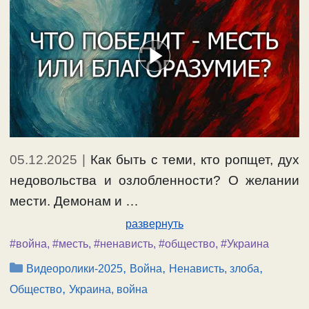
05.12.2025
|
Как быть с теми, кто ропщет, дух
недовольства и озлобленности? О желании
мести. Демонам и …
развернуть
#война
,
#месть
,
#ненависть
,
#общество
,
#Украина
Рубрики
,
,
,
Видеоролики-2025
Война
Ненависть, злоба
,
Общество
Украина, война