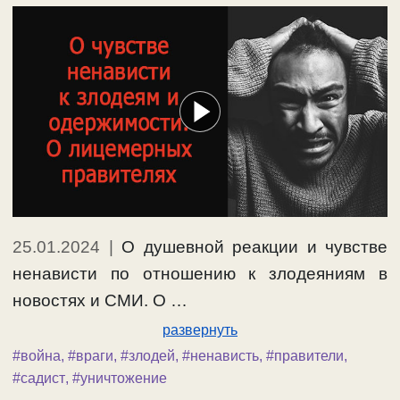
25.01.2024
|
О душевной реакции и чувстве
ненависти по отношению к злодеяниям в
новостях и СМИ. О …
развернуть
#война
,
#враги
,
#злодей
,
#ненависть
,
#правители
,
#садист
,
#уничтожение