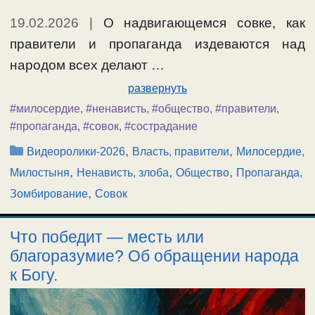
19.02.2026
|
О надвигающемся совке, как
правители и пропаганда издеваются над
народом всех делают …
развернуть
#милосердие
,
#ненависть
,
#общество
,
#правители
,
#пропаганда
,
#совок
,
#сострадание
Рубрики
,
,
Видеоролики-2026
Власть, правители
Милосердие,
,
,
,
Милостыня
Ненависть, злоба
Общество
Пропаганда,
,
Зомбирование
Совок
Что победит — месть или
благоразумие? Об обращении народа
к Богу.