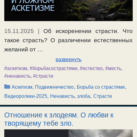
15.11.2025
|
Об искоренении страсти. Что
такое страсть? О различении естественных
желаний от …
развернуть
#аскетизм
,
#борьбасострастями
,
#естество
,
#месть
,
#ненависть
,
#страсти
Рубрики
,
,
Аскетизм, Подвижничество
Борьба со страстями
,
,
Видеоролики-2025
Ненависть, злоба
Страсти
Отношение к злодеям. О любви к
творящему тебе зло.