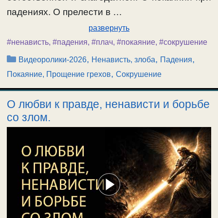
падениях. О прелести в …
развернуть
#ненависть
,
#падения
,
#плач
,
#покаяние
,
#сокрушение
Рубрики
,
,
,
Видеоролики-2026
Ненависть, злоба
Падения
,
Покаяние, Прощение грехов
Сокрушение
О любви к правде, ненависти и борьбе
со злом.