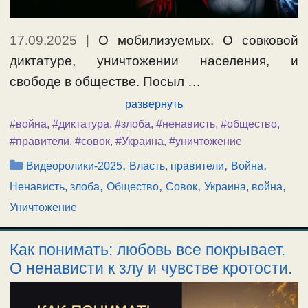
17.09.2025
|
О мобилизуемых. О совковой
диктатуре, уничтожении населения, и
свободе в обществе. Посыл …
развернуть
#война
,
#диктатура
,
#злоба
,
#ненависть
,
#общество
,
#правители
,
#совок
,
#Украина
,
#уничтожение
Рубрики
,
,
,
Видеоролики-2025
Власть, правители
Война
,
,
,
,
Ненависть, злоба
Общество
Совок
Украина, война
Уничтожение
Как понимать: любовь все покрывает.
О ненависти к злу и чувстве кротости.