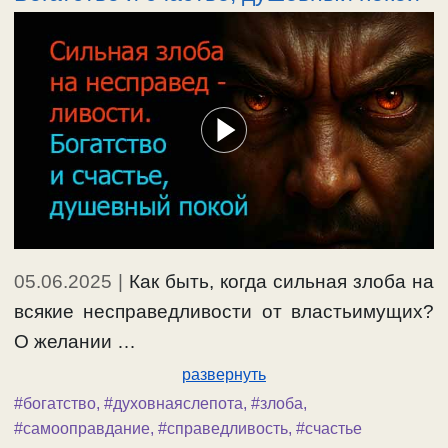
05.06.2025
|
Как быть, когда сильная злоба на
всякие несправедливости от властьимущих?
О желании …
развернуть
#богатство
,
#духовнаяслепота
,
#злоба
,
#самооправдание
,
#справедливость
,
#счастье