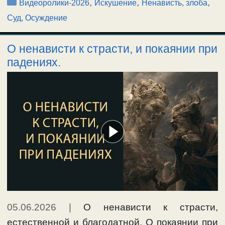
Рубрики
,
,
,
Видеоролики-2026
Искушение
Ненависть, злоба
Суд, Осуждение
О ненависти к страсти, и покаянии при
падениях.
05.06.2026
|
О ненависти к страсти,
естественной и благодатной. О покаянии при