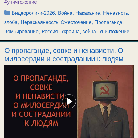
#уничтожение
Рубрики
,
,
,
Видеоролики-2026
Война
Наказание
Ненависть,
,
,
злоба
Нераскаянность, Ожесточение
Пропаганда,
,
,
,
Зомбирование
Россия
Украина, война
Уничтожение
О пропаганде, совке и ненависти. О
милосердии и сострадании к людям.