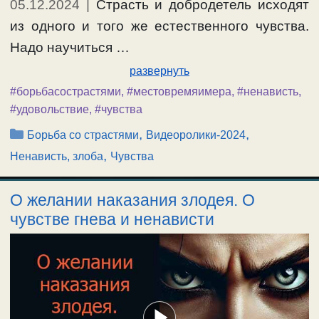
05.12.2024
|
Страсть и добродетель исходят
из одного и того же естественного чувства.
Надо научиться …
развернуть
#борьбасострастями
,
#местовремяимера
,
#ненависть
,
#удовольствие
,
#чувства
Рубрики
,
,
Борьба со страстями
Видеоролики-2024
,
Ненависть, злоба
Чувства
О желании наказания злодея. О
чувстве гнева и ненависти