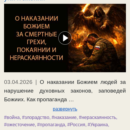
03.04.2026
|
О наказании Божием людей за
нарушение духовных законов, заповедей
Божиих. Как пропаганда …
развернуть
#война
,
#злорадство
,
#наказание
,
#нераскаянность
,
#ожесточение
,
#пропаганда
,
#Россия
,
#Украина
,