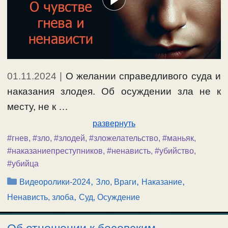
01.11.2024
|
О желании справедливого суда и
наказания злодея. Об осуждении зла не к
месту, не к …
развернуть
#гнев
,
#зло
,
#злодей
,
#зложелательство
,
#маньяк
,
#наказаниепреступников
,
#ненависть
,
#убийство
,
#убийца
Рубрики
,
,
,
Видеоролики-2024
Зло, Враги
Наказание
,
Ненависть, злоба
Суд, Осуждение