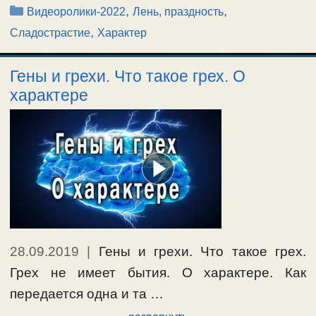
Рубрики
,
,
Видеоролики-2022
Лень, праздность
,
Сладострастие
Характер
Гены и грехи. Что такое грех. О
характере
28.09.2019
|
Гены и грехи. Что такое грех.
Грех не имеет бытия. О характере. Как
передается одна и та …