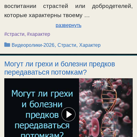
воспитании страстей или добродетелей,
которые характерны твоему …
развернуть
#страсти
,
#характер
Рубрики
,
,
Видеоролики-2026
Страсти
Характер
Могут ли грехи и болезни предков
передаваться потомкам?