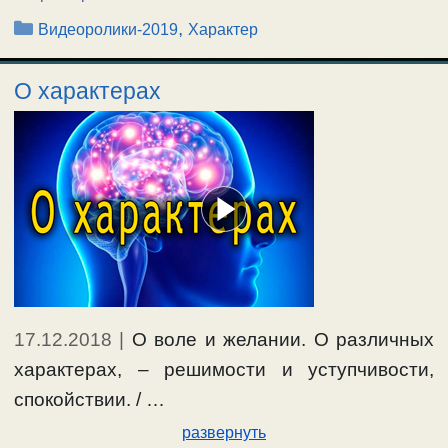
Рубрики
,
Видеоролики-2019
Характер
О характерах
17.12.2018
|
О воле и желании. О различных
характерах, – решимости и уступчивости,
спокойствии. / …
развернуть