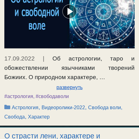
17.09.2022
|
Об астрологии, таро и
обожествлении язычниками творений
Божиих. О природном характере, …
развернуть
#астрология
,
#свободаволи
Рубрики
,
,
Астрология
Видеоролики-2022
Свобода воли,
,
Свобода
Характер
О страсти лени, характере и