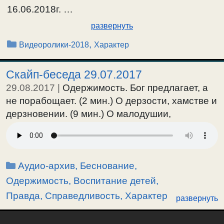
16.06.2018г. …
развернуть
Рубрики
,
Видеоролики-2018
Характер
Скайп-беседа 29.07.2017
29.08.2017
|
Одержимость. Бог предлагает, а
не порабощает. (2 мин.) О дерзости, хамстве и
дерзновении. (9 мин.) О малодушии,
боязливости и любви к правде. (20 мин.) О
милости и суде, икономии и акривии, о
важнейшем в законе, полезном для души. (35
Рубрики
Аудио-архив
,
Беснование,
мин.) О воспитании духовного вкуса у детей,
малых и больших. О главном при их
Одержимость
,
Воспитание детей
,
воспитании. (49 мин.) О характере. /
Правда, Справедливость
,
Характер
развернуть
29.07.2017г.