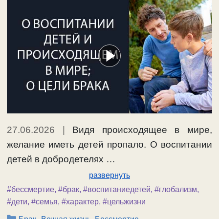
27.06.2026
|
Видя происходящее в мире,
желание иметь детей пропало. О воспитании
детей в добродетелях …
развернуть
#бессмертие
,
#брак
,
#воспитаниедетей
,
#глобализм
,
#дети
,
#семья
,
#характер
,
#цельжизни
Рубрики
,
,