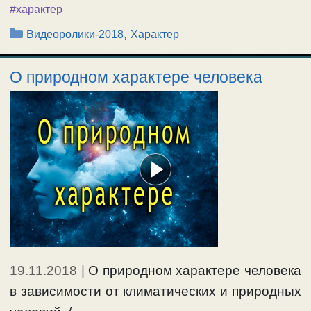
#характер
Рубрики
,
Видеоролики-2018
Характер
О природном характере человека
19.11.2018
|
О природном характере человека
в зависимости от климатических и природных