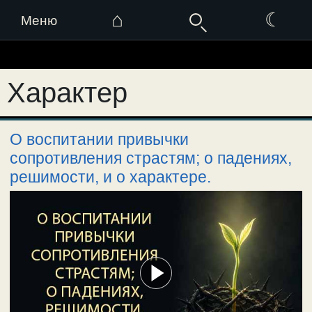
⌂
☾
Меню
Перейти
к
Характер
содержимому
О воспитании привычки
сопротивления страстям; о падениях,
решимости, и о характере.