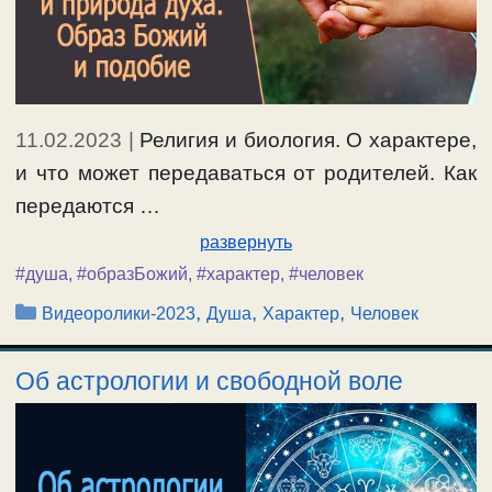
11.02.2023
|
Религия и биология. О характере,
и что может передаваться от родителей. Как
передаются …
развернуть
#душа
,
#образБожий
,
#характер
,
#человек
Рубрики
,
,
,
Видеоролики-2023
Душа
Характер
Человек
Об астрологии и свободной воле