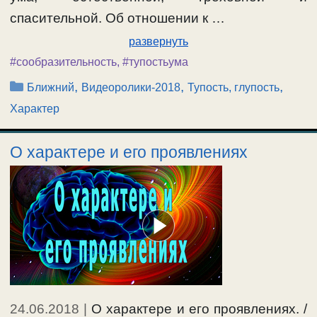
спасительной. Об отношении к …
развернуть
#сообразительность
,
#тупостьума
Рубрики
,
,
,
Ближний
Видеоролики-2018
Тупость, глупость
Характер
О характере и его проявлениях
24.06.2018
|
О характере и его проявлениях. /