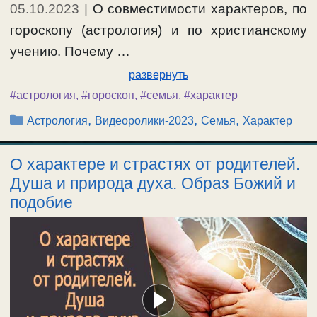
05.10.2023
|
О совместимости характеров, по
гороскопу (астрология) и по христианскому
учению. Почему …
развернуть
#астрология
,
#гороскоп
,
#семья
,
#характер
Рубрики
,
,
,
Астрология
Видеоролики-2023
Семья
Характер
О характере и страстях от родителей.
Душа и природа духа. Образ Божий и
подобие