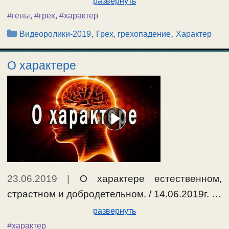
развернуть
#гены
,
#грех
,
#характер
Рубрики
,
,
Видеоролики-2019
Грех, грехопадение
Характер
О характере
23.06.2019
|
О характере естественном,
страстном и добродетельном. / 14.06.2019г. …
развернуть
#характер