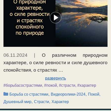
06.11.2024
|
О различном природном
характере, о силе ревности и силе душевного
спокойствия, о страстях …
развернуть
#борьбасострастями
,
#покой
,
#страсти
,
#характер
Рубрики
,
,
Борьба со страстями
Видеоролики-2024
Покой,
,
,
Душевный мир
Страсти
Характер