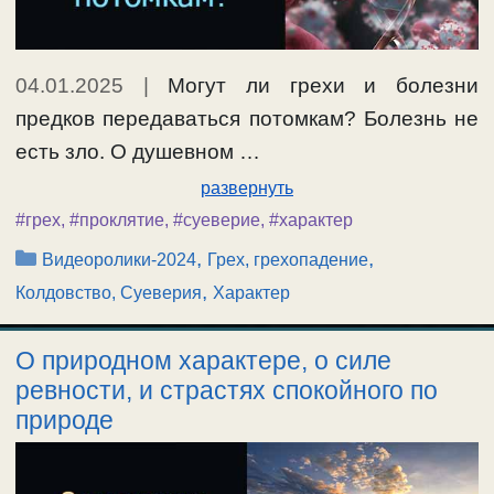
04.01.2025
|
Могут ли грехи и болезни
предков передаваться потомкам? Болезнь не
есть зло. О душевном …
развернуть
#грех
,
#проклятие
,
#суеверие
,
#характер
Рубрики
,
,
Видеоролики-2024
Грех, грехопадение
,
Колдовство, Суеверия
Характер
О природном характере, о силе
ревности, и страстях спокойного по
природе