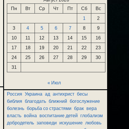
Пн
Вт
Ср
Чт
Пт
Сб
Вс
1
2
3
4
5
6
7
8
9
10
11
12
13
14
15
16
17
18
19
20
21
22
23
24
25
26
27
28
29
30
31
« Июл
Россия
Украина
ад
антихрист
бесы
библия
благодать
ближний
богослужение
болезнь
борьба со страстями
брак
вера
власть
война
воспитание детей
глобализм
добродетель
заповеди
искушение
любовь