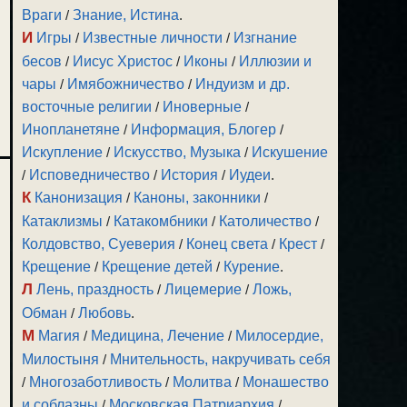
Враги
/
Знание, Истина
.
И
Игры
/
Известные личности
/
Изгнание
бесов
/
Иисус Христос
/
Иконы
/
Иллюзии и
чары
/
Имябожничество
/
Индуизм и др.
восточные религии
/
Иноверные
/
Инопланетяне
/
Информация, Блогер
/
Искупление
/
Искусство, Музыка
/
Искушение
/
Исповедничество
/
История
/
Иудеи
.
К
Канонизация
/
Каноны, законники
/
Катаклизмы
/
Катакомбники
/
Католичество
/
Колдовство, Суеверия
/
Конец света
/
Крест
/
Крещение
/
Крещение детей
/
Курение
.
Л
Лень, праздность
/
Лицемерие
/
Ложь,
Обман
/
Любовь
.
М
Магия
/
Медицина, Лечение
/
Милосердие,
Милостыня
/
Мнительность, накручивать себя
/
Многозаботливость
/
Молитва
/
Монашество
и соблазны
/
Московская Патриархия
/