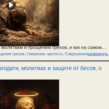
 молитвам и прощению грехов, и как на самом
щение грехов
,
Смирение, кротость
,
Сокрушение
развернуть
орые ведут к чувству смирения перед Богом.
ть чувство сокрушения нельзя; в это время надо
годати, молитвах и защите от бесов, о
оставляющих покаяние. / 4.04.2026.