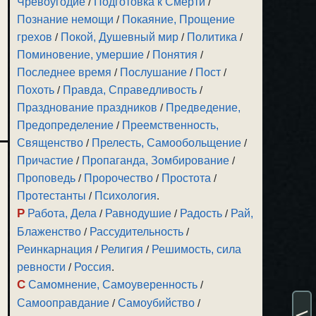
Чревоугодие
/
Подготовка к Смерти
/
Познание немощи
/
Покаяние, Прощение
грехов
/
Покой, Душевный мир
/
Политика
/
Поминовение, умершие
/
Понятия
/
Последнее время
/
Послушание
/
Пост
/
Похоть
/
Правда, Справедливость
/
Празднование праздников
/
Предведение,
Предопределение
/
Преемственность,
Священство
/
Прелесть, Самообольщение
/
Причастие
/
Пропаганда, Зомбирование
/
Проповедь
/
Пророчество
/
Простота
/
Протестанты
/
Психология
.
Р
Работа, Дела
/
Равнодушие
/
Радость
/
Рай,
Блаженство
/
Рассудительность
/
Реинкарнация
/
Религия
/
Решимость, сила
ревности
/
Россия
.
С
Самомнение, Самоуверенность
/
Самооправдание
/
Самоубийство
/
<