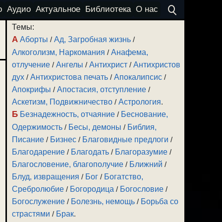
о
Аудио
Актуальное
Библиотека
О нас
Темы:
А
Аборты
/
Ад, Загробная жизнь
/
Алкоголизм, Наркомания
/
Анафема,
отлучение
/
Ангелы
/
Антихрист
/
Антихристов
дух
/
Антихристова печать
/
Апокалипсис
/
Апокрифы
/
Апостасия, отступление
/
Аскетизм, Подвижничество
/
Астрология
.
Б
Безнадежность, отчаяние
/
Беснование,
Одержимость
/
Бесы, демоны
/
Библия,
Писание
/
Бизнес
/
Благовидные предлоги
/
Благодарение
/
Благодать
/
Благоразумие
/
Благословение, благополучие
/
Ближний
/
Блуд, извращения
/
Бог
/
Богатство,
Сребролюбие
/
Богородица
/
Богословие
/
Богослужение
/
Болезнь, немощь
/
Борьба со
страстями
/
Брак
.