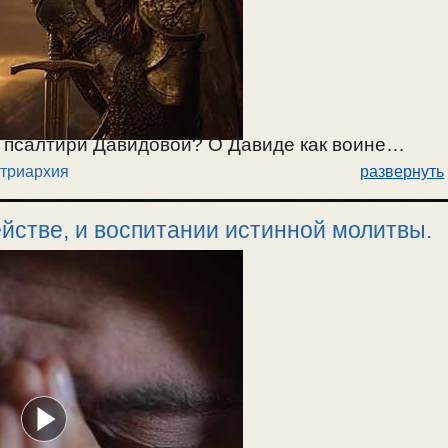
в псалтири Давидовой? О Давиде как воине
триархия
развернуть
вызывании чувств на молитве, при отсутствии
окидающих МП, омрачении ума в МП, и
йстве, и воспитании истинной молитвы.