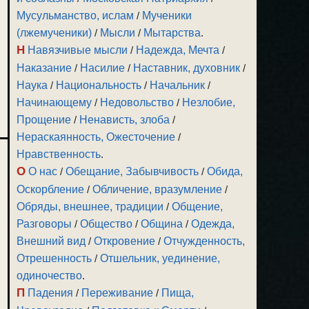
Мусульманство, ислам
/
Мученики
(лжемученики)
/
Мысли
/
Мытарства
.
Н
Навязчивые мысли
/
Надежда, Мечта
/
Наказание
/
Насилие
/
Наставник, духовник
/
Наука
/
Национальность
/
Начальник
/
Начинающему
/
Недовольство
/
Незлобие,
Прощение
/
Ненависть, злоба
/
Нераскаянность, Ожесточение
/
Нравственность
.
О
О нас
/
Обещание, Забывчивость
/
Обида,
Оскорбление
/
Обличение, вразумление
/
Обряды, внешнее, традиции
/
Общение,
Разговоры
/
Общество
/
Община
/
Одежда,
Внешний вид
/
Откровение
/
Отчужденность,
Отрешенность
/
Отшельник, уединение,
одиночество
.
П
Падения
/
Переживание
/
Пища,