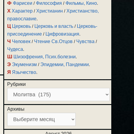
Ф
Фарисеи
/
Философия
/
Фильмы, Кино
.
Х
Характер
/
Христианин
/
Христианство,
православие
.
Ц
Церковь
/
Церковь и власть
/
Церковь-
присоединение
/
Цифровизация
.
Ч
Человек
/
Чтение Св.Отцов
/
Чувства
/
Чудеса
.
Ш
Шизофрения, Псих.болезни
.
Э
Экуменизм
/
Эпидемии, Пандемии
.
Я
Язычество
.
Рубрики
Архивы
Август 2026