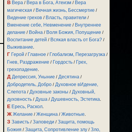
В
Вера
/
Вера в Бога, Атеизм
/
Вера
магическая
/
Вечная жизнь, Бессмертие
/
Видение грехов
/
Власть, правители
/
Вменение себе, Невменение
/
Внутреннее
делание
/
Война
/
Воля Божия, Попущение
/
Воспитание детей
/
Всякая власть от Бога?
/
Выживание
.
Г
Герой
/
Главное
/
Глобализм, Перезагрузка
/
Гнев, Раздражение
/
Гордость
/
Грех,
грехопадение
.
Д
Депрессия, Уныние
/
Десятина
/
Добродетель, Добро
/
Духовное вИдение,
Слепота
/
Духовные законы
/
Духовный,
духовность
/
Душа
/
Душевность, Эстетика
.
Е
Ересь, Раскол
.
Ж
Желание
/
Женщина
/
Животные
.
З
Зависть
/
Заповеди
/
Защита, помощь
Божия
/
Защита, Сопротивление злу
/
Зло,