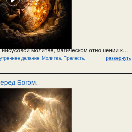
 иисусовой молитве, магическом отношении к
утреннее делание
,
Молитва
,
Прелесть,
развернуть
бес может помогать творить иисусову молитву, и
и чудес. О смысле использования четок. Как от
итвы впадают в сумасшествие. Надо все
еред Богом.
оведей и правильную борьбу со страстями. При
трасти замирают, затихают, но не искореняются.
до пройти искушения от ближних, и побороться
ему наедине. / 11.04.2026.