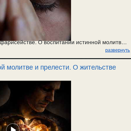
фарисействе. О воспитании истинной молитвы в
развернуть
и помощи молитвы заходят в духовную прелесть.
й молитве и прелести. О жительстве