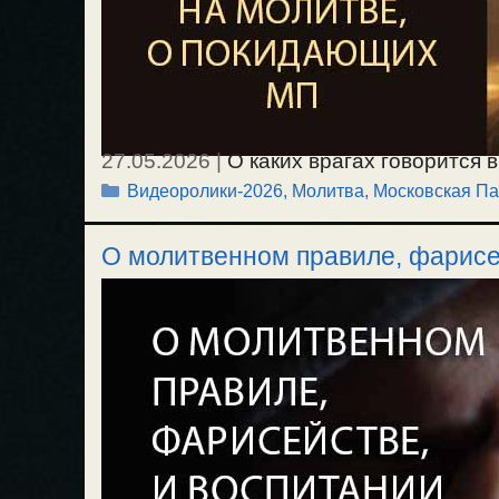
27.05.2026
|
О каких врагах говорится 
Рубрики
Видеоролики-2026
,
Молитва
,
Московская Па
защитнике своих единоплеменников. О 
правильной борьбы со страстями. О п
О молитвенном правиле, фарисе
избавлении от этого. / 24.05.2026.