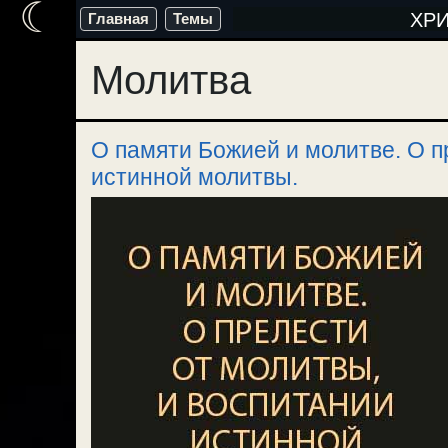
☾
Перейти
ХР
Главная
Темы
к
Молитва
содержимому
О памяти Божией и молитве. О п
истинной молитвы.