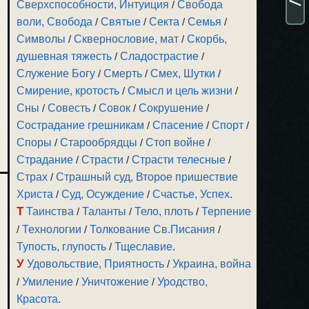
Сверхспособности, Интуиция
/
Свобода
воли, Свобода
/
Святые
/
Секта
/
Семья
/
Символы
/
Сквернословие, мат
/
Скорбь,
душевная тяжесть
/
Сладострастие
/
Служение Богу
/
Смерть
/
Смех, Шутки
/
Смирение, кротость
/
Смысл и цель жизни
/
Сны
/
Совесть
/
Совок
/
Сокрушение
/
Сострадание грешникам
/
Спасение
/
Спорт
/
Споры
/
Старообрядцы
/
Стоп войне
/
Страдание
/
Страсти
/
Страсти телесные
/
Страх
/
Страшный суд, Второе пришествие
Христа
/
Суд, Осуждение
/
Счастье, Успех
.
Т
Таинства
/
Таланты
/
Тело, плоть
/
Терпение
/
Технологии
/
Толкование Св.Писания
/
Тупость, глупость
/
Тщеславие
.
У
Удовольствие, Приятность
/
Украина, война
/
Умиление
/
Уничтожение
/
Уродство,
Красота
.