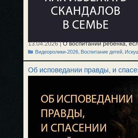
13.04.2026
|
О воспитании ребенка, есл
Рубрики
Видеоролики-2026
,
Воспитание детей
,
Иску
надо научиться уступать в вопросах 
понятием, что нельзя уступать, иначе 
Об исповедании правды, и спасе
несчастливая, и я все время страдаю.
ругани и ссоры. Детей надо учить, — от
О самом главном в воспитании ребенка
воспоминание о злых поступках другого