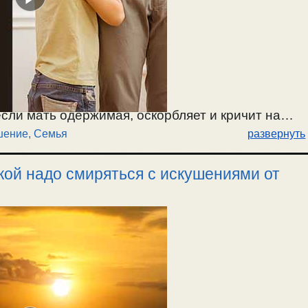
если мать одержимая, оскорбляет и кричит на
шение
,
Семья
развернуть
долевать такие искушения, и что надо делать
.02.2026.
кой надо смиряться с искушениями от