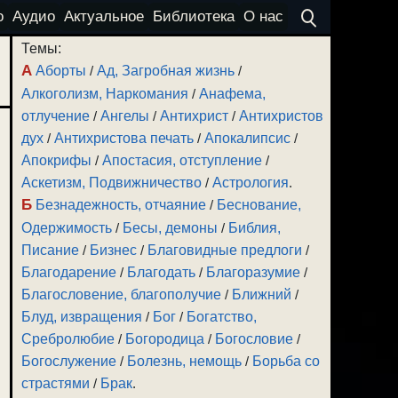
о
Аудио
Актуальное
Библиотека
О нас
Темы:
А
Аборты
/
Ад, Загробная жизнь
/
Алкоголизм, Наркомания
/
Анафема,
отлучение
/
Ангелы
/
Антихрист
/
Антихристов
дух
/
Антихристова печать
/
Апокалипсис
/
Апокрифы
/
Апостасия, отступление
/
Аскетизм, Подвижничество
/
Астрология
.
Б
Безнадежность, отчаяние
/
Беснование,
Одержимость
/
Бесы, демоны
/
Библия,
Писание
/
Бизнес
/
Благовидные предлоги
/
Благодарение
/
Благодать
/
Благоразумие
/
Благословение, благополучие
/
Ближний
/
Блуд, извращения
/
Бог
/
Богатство,
Сребролюбие
/
Богородица
/
Богословие
/
Богослужение
/
Болезнь, немощь
/
Борьба со
страстями
/
Брак
.