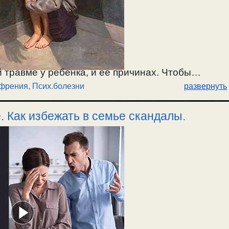
 травме у ребенка, и ее причинах. Чтобы
рения, Псих.болезни
развернуть
надо встать на путь борьбы со страстями, по
душе. / 30.05.2026.
. Как избежать в семье скандалы.