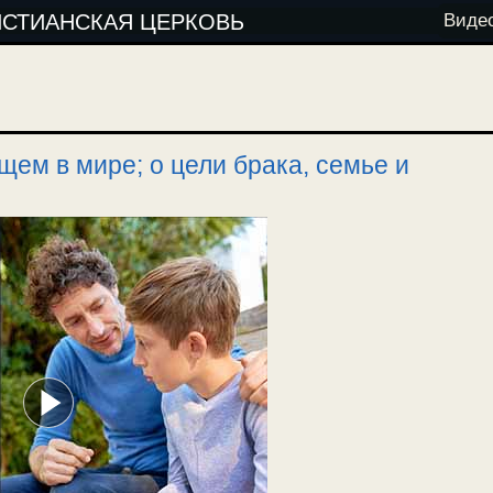
ИСТИАНСКАЯ ЦЕРКОВЬ
Виде
щем в мире; о цели брака, семье и