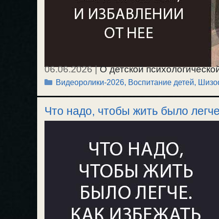
06.06.2026
|
О детской психологической
Рубрики
Видеоролики-2026
,
Воспитание детей
,
Шизоф
избавиться от психологической травмы 
причине которых эта травма остается в 
Что надо, чтобы жить было легче