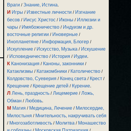
Враги
/
Знание, Истина
.
И
Игры
/
Известные личности
/
Изгнание
бесов
/
Иисус Христос
/
Иконы
/
Иллюзии и
чары
/
Имябожничество
/
Индуизм и др.
восточные религии
/
Иноверные
/
Инопланетяне
/
Информация, Блогер
/
Искупление
/
Искусство, Музыка
/
Искушение
/
Исповедничество
/
История
/
Иудеи
.
К
Канонизация
/
Каноны, законники
/
Катаклизмы
/
Катакомбники
/
Католичество
/
Колдовство, Суеверия
/
Конец света
/
Крест
/
Крещение
/
Крещение детей
/
Курение
.
Л
Лень, праздность
/
Лицемерие
/
Ложь,
Обман
/
Любовь
.
М
Магия
/
Медицина, Лечение
/
Милосердие,
Милостыня
/
Мнительность, накручивать себя
/
Многозаботливость
/
Молитва
/
Монашество
и соблазны
/
Московская Патриархия
/