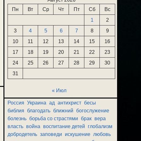
Пн
Вт
Ср
Чт
Пт
Сб
Вс
1
2
3
4
5
6
7
8
9
10
11
12
13
14
15
16
17
18
19
20
21
22
23
24
25
26
27
28
29
30
31
« Июл
Россия
Украина
ад
антихрист
бесы
библия
благодать
ближний
богослужение
болезнь
борьба со страстями
брак
вера
власть
война
воспитание детей
глобализм
добродетель
заповеди
искушение
любовь