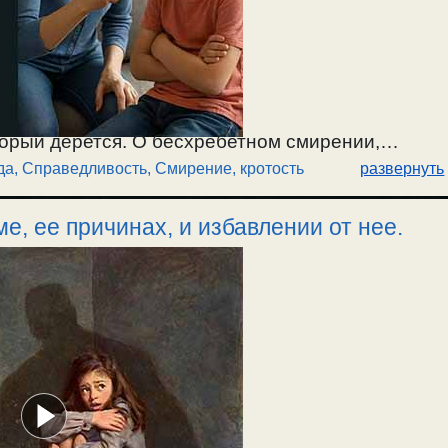
торый дерется. О бесхребетном смирении,
а, Справедливость
,
Смирение, кротость
развернуть
истианского смирения. О борьбе за правду и
ом и внутренним. / 6.06.2026.
е, ее причинах, и избавлении от нее.