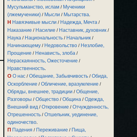
Мусульманство, ислам
/
Мученики
(лжемученики)
/
Мысли
/
Мытарства
.
Н
Навязчивые мысли
/
Надежда, Мечта
/
Наказание
/
Насилие
/
Наставник, духовник
/
Наука
/
Национальность
/
Начальник
/
Начинающему
/
Недовольство
/
Незлобие,
Прощение
/
Ненависть, злоба
/
Нераскаянность, Ожесточение
/
Нравственность
.
О
О нас
/
Обещание, Забывчивость
/
Обида,
Оскорбление
/
Обличение, вразумление
/
Обряды, внешнее, традиции
/
Общение,
Разговоры
/
Общество
/
Община
/
Одежда,
Внешний вид
/
Откровение
/
Отчужденность,
Отрешенность
/
Отшельник, уединение,
одиночество
.
П
Падения
/
Переживание
/
Пища,