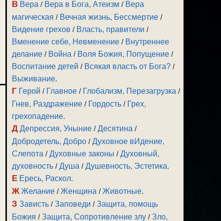
В
Вера
/
Вера в Бога, Атеизм
/
Вера
магическая
/
Вечная жизнь, Бессмертие
/
Видение грехов
/
Власть, правители
/
Вменение себе, Невменение
/
Внутреннее
делание
/
Война
/
Воля Божия, Попущение
/
Воспитание детей
/
Всякая власть от Бога?
/
Выживание
.
Г
Герой
/
Главное
/
Глобализм, Перезагрузка
/
Гнев, Раздражение
/
Гордость
/
Грех,
грехопадение
.
Д
Депрессия, Уныние
/
Десятина
/
Добродетель, Добро
/
Духовное вИдение,
Слепота
/
Духовные законы
/
Духовный,
духовность
/
Душа
/
Душевность, Эстетика
.
Е
Ересь, Раскол
.
Ж
Желание
/
Женщина
/
Животные
.
З
Зависть
/
Заповеди
/
Защита, помощь
Божия
/
Защита, Сопротивление злу
/
Зло,