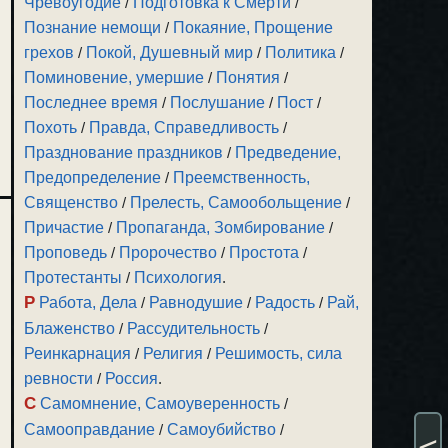
Чревоугодие
/
Подготовка к Смерти
/
Познание немощи
/
Покаяние, Прощение
грехов
/
Покой, Душевный мир
/
Политика
/
Поминовение, умершие
/
Понятия
/
Последнее время
/
Послушание
/
Пост
/
Похоть
/
Правда, Справедливость
/
Празднование праздников
/
Предведение,
Предопределение
/
Преемственность,
Священство
/
Прелесть, Самообольщение
/
Причастие
/
Пропаганда, Зомбирование
/
Проповедь
/
Пророчество
/
Простота
/
Протестанты
/
Психология
.
Р
Работа, Дела
/
Равнодушие
/
Радость
/
Рай,
Блаженство
/
Рассудительность
/
Реинкарнация
/
Религия
/
Решимость, сила
ревности
/
Россия
.
С
Самомнение, Самоуверенность
/
Самооправдание
/
Самоубийство
/
<