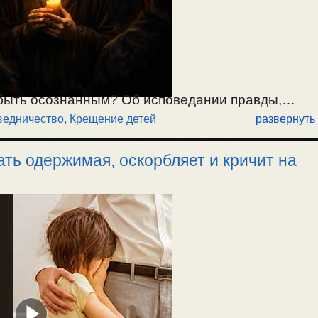
быть осознанным? Об исповедании правды,
ведничество
,
Крещение детей
развернуть
чающих спасение по вере воспитателя. Как в
нца по вере воспитателя? / 7.03.2026.
ать одержимая, оскорбляет и кричит на