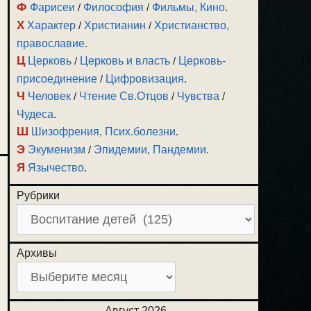
Ф
Фарисеи
/
Философия
/
Фильмы, Кино
.
Х
Характер
/
Христианин
/
Христианство,
православие
.
Ц
Церковь
/
Церковь и власть
/
Церковь-
присоединение
/
Цифровизация
.
Ч
Человек
/
Чтение Св.Отцов
/
Чувства
/
Чудеса
.
Ш
Шизофрения, Псих.болезни
.
Э
Экуменизм
/
Эпидемии, Пандемии
.
Я
Язычество
.
Рубрики
Архивы
Август 2026