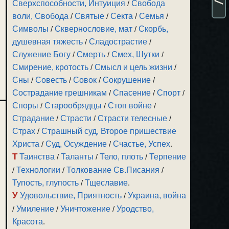
Сверхспособности, Интуиция
/
Свобода
воли, Свобода
/
Святые
/
Секта
/
Семья
/
Символы
/
Сквернословие, мат
/
Скорбь,
душевная тяжесть
/
Сладострастие
/
Служение Богу
/
Смерть
/
Смех, Шутки
/
Смирение, кротость
/
Смысл и цель жизни
/
Сны
/
Совесть
/
Совок
/
Сокрушение
/
Сострадание грешникам
/
Спасение
/
Спорт
/
Споры
/
Старообрядцы
/
Стоп войне
/
Страдание
/
Страсти
/
Страсти телесные
/
Страх
/
Страшный суд, Второе пришествие
Христа
/
Суд, Осуждение
/
Счастье, Успех
.
Т
Таинства
/
Таланты
/
Тело, плоть
/
Терпение
/
Технологии
/
Толкование Св.Писания
/
Тупость, глупость
/
Тщеславие
.
У
Удовольствие, Приятность
/
Украина, война
/
Умиление
/
Уничтожение
/
Уродство,
Красота
.