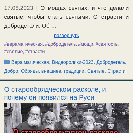
17.08.2023
|
О мощах святых; и что делали
святые, чтобы стать святыми. О страсти и
добродетели. Об …
развернуть
#верамагическая
,
#добродетель
,
#мощи
,
#святость
,
#святые
,
#страсти
Рубрики
,
,
Вера магическая
Видеоролики-2023
Добродетель,
,
,
,
Добро
Обряды, внешнее, традиции
Святые
Страсти
О старообрядческом расколе, и
почему он появился на Руси