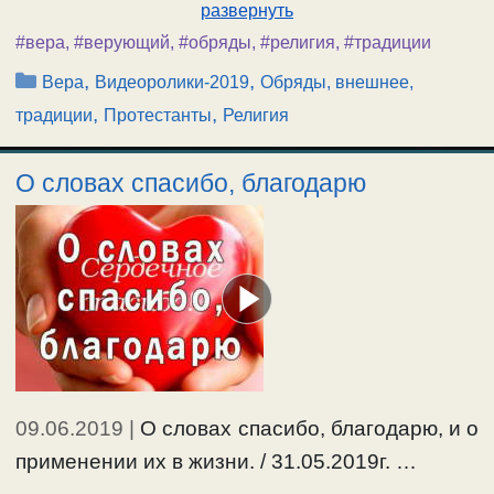
развернуть
#вера
,
#верующий
,
#обряды
,
#религия
,
#традиции
Рубрики
,
,
Вера
Видеоролики-2019
Обряды, внешнее,
,
,
традиции
Протестанты
Религия
О словах спасибо, благодарю
09.06.2019
|
О словах спасибо, благодарю, и о
применении их в жизни. / 31.05.2019г. …