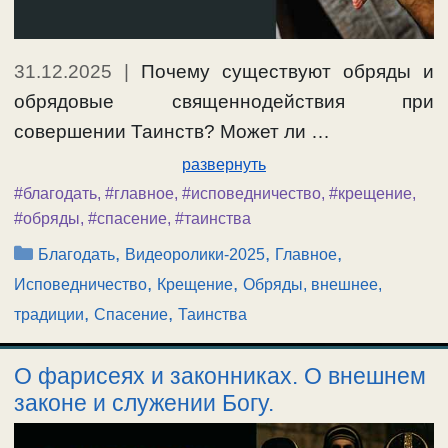
31.12.2025
|
Почему существуют обряды и
обрядовые священнодействия при
совершении Таинств? Может ли …
развернуть
#благодать
,
#главное
,
#исповедничество
,
#крещение
,
#обряды
,
#спасение
,
#таинства
Рубрики
,
,
,
Благодать
Видеоролики-2025
Главное
,
,
Исповедничество
Крещение
Обряды, внешнее,
,
,
традиции
Спасение
Таинства
О фарисеях и законниках. О внешнем
законе и служении Богу.