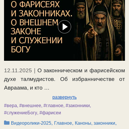
12.11.2025
|
О законническом и фарисейском
духе талмудистов. Об избранничестве от
Авраама, и кто …
развернуть
#вера
,
#внешнее
,
#главное
,
#законники
,
#служениеБогу
,
#фарисеи
Рубрики
,
,
,
Видеоролики-2025
Главное
Каноны, законники