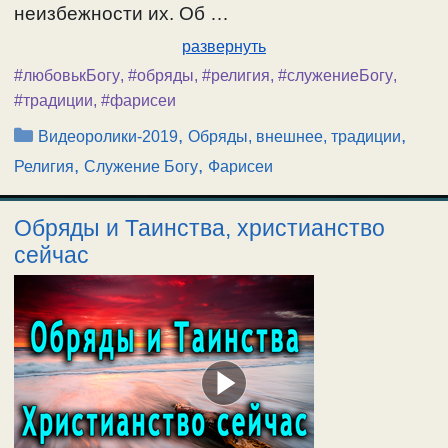
неизбежности их. Об …
развернуть
#любовькБогу
,
#обряды
,
#религия
,
#служениеБогу
,
#традиции
,
#фарисеи
Рубрики
,
,
Видеоролики-2019
Обряды, внешнее, традиции
,
,
Религия
Служение Богу
Фарисеи
Обряды и Таинства, христианство
сейчас