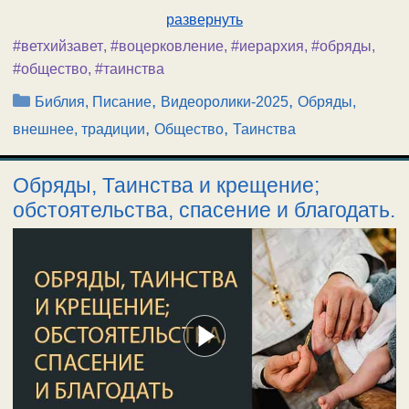
развернуть
#ветхийзавет
,
#воцерковление
,
#иерархия
,
#обряды
,
#общество
,
#таинства
Рубрики
,
,
Библия, Писание
Видеоролики-2025
Обряды,
,
,
внешнее, традиции
Общество
Таинства
Обряды, Таинства и крещение;
обстоятельства, спасение и благодать.