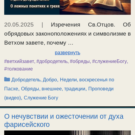
20.05.2025
|
Изречения Св.Отцов. Об
обрядовых законоположениях и символизме в
Ветхом завете, почему …
развернуть
#ветхийзавет
,
#добродетель
,
#обряды
,
#служениеБогу
,
#толкование
Рубрики
,
Добродетель, Добро
Недели, воскресенья по
,
,
Пасхе
Обряды, внешнее, традиции
Проповеди
,
(видео)
Служение Богу
О нечувствии и ожесточении от духа
фарисейского