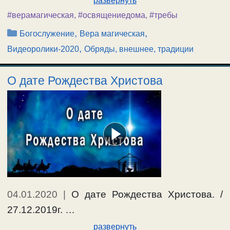
развернуть
#верамагическая
,
#освящениедома
,
#требы
Рубрики
,
,
Богослужение
Вера магическая
,
Видеоролики-2020
Обряды, внешнее, традиции
О дате Рождества Христова
04.01.2020
|
О дате Рождества Христова. /
27.12.2019г. …
развернуть