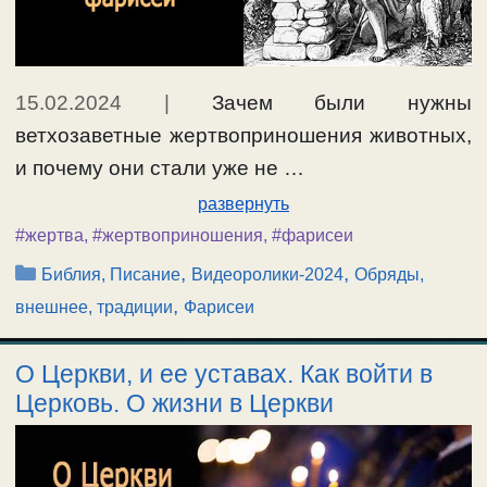
15.02.2024
|
Зачем были нужны
ветхозаветные жертвоприношения животных,
и почему они стали уже не …
развернуть
#жертва
,
#жертвоприношения
,
#фарисеи
Рубрики
,
,
Библия, Писание
Видеоролики-2024
Обряды,
,
внешнее, традиции
Фарисеи
О Церкви, и ее уставах. Как войти в
Церковь. О жизни в Церкви