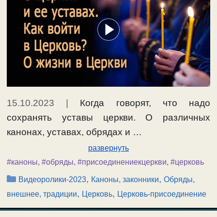
15.10.2023
|
Когда говорят, что надо
сохранять уставы церкви. О различных
канонах, уставах, обрядах и …
развернуть
#каноны
,
#обряды
,
#присоединениекцеркви
,
#церковь
Рубрики
,
,
Видеоролики-2023
Каноны, законники
Обряды,
,
,
внешнее, традиции
Церковь
Церковь-присоединение