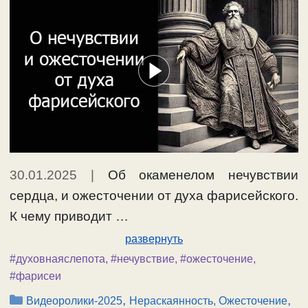
30.01.2025
|
Об окаменелом нечувствии
сердца, и ожесточении от духа фарисейского.
К чему приводит …
развернуть
#духовнаяслепота
,
#нечувствие
,
#ожесточение
,
#фарисеи
Рубрики
,
,
Видеоролики-2025
Нераскаянность, Ожесточение