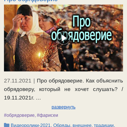
27.11.2021
|
Про обрядоверие. Как объяснить
обрядоверу, который не хочет слушать? /
19.11.2021г. …
развернуть
#обрядоверие
,
#фарисеи
Рубрики
,
,
Видеоролики-2021
Обряды, внешнее, традиции