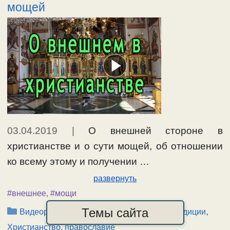
мощей
03.04.2019
|
О внешней стороне в
христианстве и о сути мощей, об отношении
ко всему этому и получении …
развернуть
#внешнее
,
#мощи
Рубрики
Темы сайта
,
,
Видеоролики-2019
Обряды, внешнее, традиции
Христианство, православие