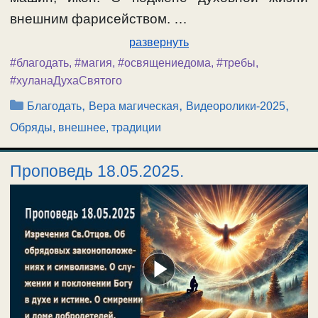
внешним фарисейством. …
развернуть
#благодать
,
#магия
,
#освящениедома
,
#требы
,
#хуланаДухаСвятого
Рубрики
,
,
,
Благодать
Вера магическая
Видеоролики-2025
Обряды, внешнее, традиции
Проповедь 18.05.2025.