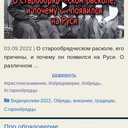
03.09.2022
|
О старообрядческом расколе, его
причины, и почему он появился на Руси. О
различном …
развернуть
#крестноезнамение
,
#обрядоверие
,
#обряды
,
#старообрядцы
Рубрики
,
,
Видеоролики-2022
Обряды, внешнее, традиции
Старообрядцы
Про обрядоверие