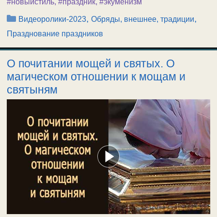
#новыйстиль
,
#праздник
,
#экуменизм
Рубрики
,
,
Видеоролики-2023
Обряды, внешнее, традиции
Празднование праздников
О почитании мощей и святых. О
магическом отношении к мощам и
святыням