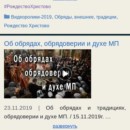
#РождествоХристово
Рубрики
,
,
Видеоролики-2019
Обряды, внешнее, традиции
Рождество Христово
Об обрядах, обрядоверии и духе МП
23.11.2019
|
Об обрядах и традициях,
обрядоверии и духе МП. / 15.11.2019г. …
развернуть