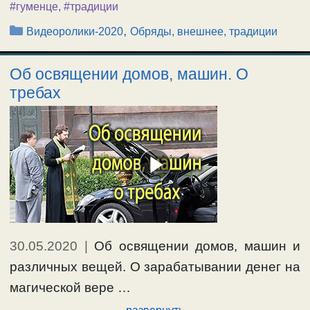
#гуменце
,
#традиции
Рубрики
,
Видеоролики-2020
Обряды, внешнее, традиции
Об освящении домов, машин. О
требах
30.05.2020
|
Об освящении домов, машин и
различных вещей. О зарабатывании денег на
магической вере …