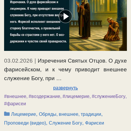
03.02.2026
|
Изречения Святых Отцов. О духе
фарисейском, и к чему приводит внешнее
служение Богу, при …
развернуть
#внешнее
,
#воздержание
,
#лицемерие
,
#служениеБогу
,
#фарисеи
Рубрики
,
,
Лицемерие
Обряды, внешнее, традиции
,
,
Проповеди (видео)
Служение Богу
Фарисеи