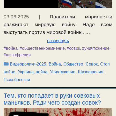
03.06.2025
|
Правители марионетки
разжигают мировую войну. Надо всем
выступать против мировой войны, …
развернуть
#война
,
#общественноемнение
,
#совок
,
#уничтожение
,
#шизофрения
Рубрики
,
,
,
,
Видеоролики-2025
Война
Общество
Совок
Стоп
,
,
,
войне
Украина, война
Уничтожение
Шизофрения,
Псих.болезни
Тем, кто попадает в руки совковых
маньяков. Ради чего создан совок?