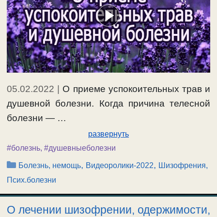
05.02.2022
|
О приеме успокоительных трав и
душевной болезни. Когда причина телесной
болезни — …
развернуть
#болезнь
,
#душевныеболезни
Рубрики
,
,
Болезнь, немощь
Видеоролики-2022
Шизофрения,
Псих.болезни
О лечении шизофрении, одержимости,