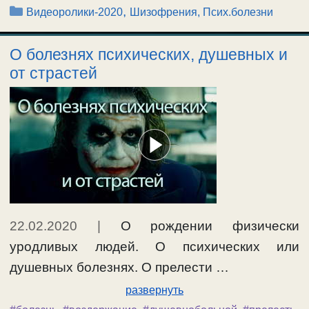
Рубрики
,
Видеоролики-2020
Шизофрения, Псих.болезни
О болезнях психических, душевных и
от страстей
22.02.2020
|
О рождении физически
уродливых людей. О психических или
душевных болезнях. О прелести …
развернуть