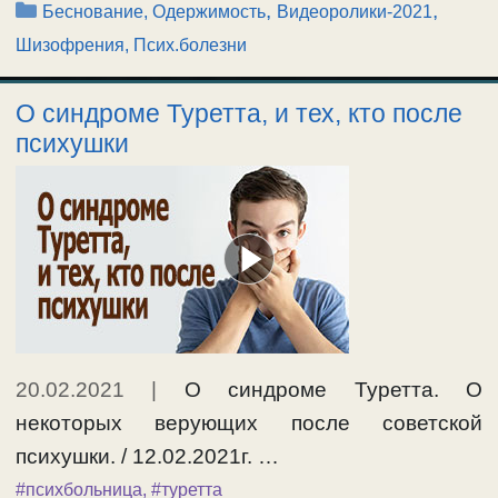
Рубрики
,
,
Беснование, Одержимость
Видеоролики-2021
Шизофрения, Псих.болезни
О синдроме Туретта, и тех, кто после
психушки
20.02.2021
|
О синдроме Туретта. О
некоторых верующих после советской
психушки. / 12.02.2021г. …
#психбольница
,
#туретта