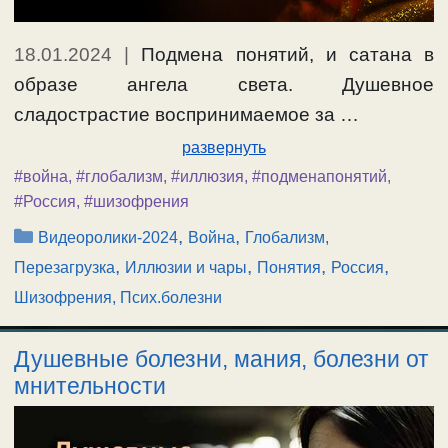
18.01.2024
|
Подмена понятий, и сатана в
образе ангела света. Душевное
сладострастие воспринимаемое за …
развернуть
#война
,
#глобализм
,
#иллюзия
,
#подменапонятий
,
#Россия
,
#шизофрения
Рубрики
,
,
Видеоролики-2024
Война
Глобализм,
,
,
,
,
Перезагрузка
Иллюзии и чары
Понятия
Россия
Шизофрения, Псих.болезни
Душевные болезни, мания, болезни от
мнительности