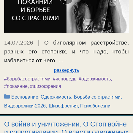
14.07.2026
|
О биполярном расстройстве,
разных его степенях, и что надо, чтобы
избавиться от него. …
развернуть
#борьбасострастями
,
#исповедь
,
#одержимость
,
#покаяние
,
#шизофрения
Рубрики
,
,
Беснование, Одержимость
Борьба со страстями
,
Видеоролики-2026
Шизофрения, Псих.болезни
О войне и уничтожении. О Стоп войне
и сопротивлении. О власти одержимых