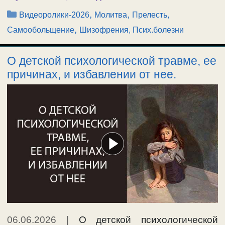
Рубрики
,
,
Видеоролики-2026
Молитва
Прелесть,
,
Самообольщение
Шизофрения, Псих.болезни
О детской психологической травме, ее
причинах, и избавлении от нее.
06.06.2026
|
О детской психологической