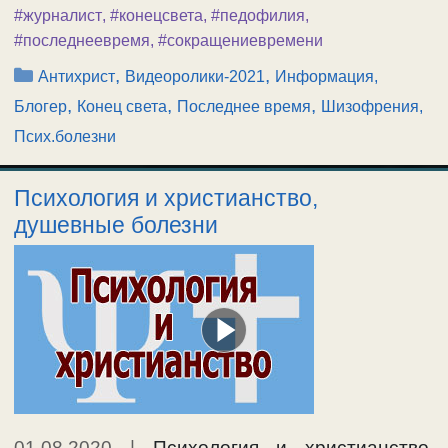
#журналист
,
#конецсвета
,
#педофилия
,
#последнеевремя
,
#сокращениевремени
Рубрики
,
,
Антихрист
Видеоролики-2021
Информация,
,
,
,
Блогер
Конец света
Последнее время
Шизофрения,
Псих.болезни
Психология и христианство,
душевные болезни
01.08.2020
|
Психология и христианство,