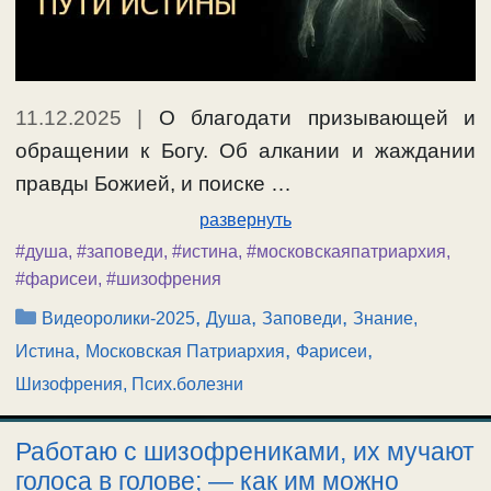
11.12.2025
|
О благодати призывающей и
обращении к Богу. Об алкании и жаждании
правды Божией, и поиске …
развернуть
#душа
,
#заповеди
,
#истина
,
#московскаяпатриархия
,
#фарисеи
,
#шизофрения
Рубрики
,
,
,
Видеоролики-2025
Душа
Заповеди
Знание,
,
,
,
Истина
Московская Патриархия
Фарисеи
Шизофрения, Псих.болезни
Работаю с шизофрениками, их мучают
голоса в голове; — как им можно