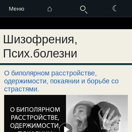
⌂
☾
Меню
Перейти
к
Шизофрения,
содержимому
Псих.болезни
О биполярном расстройстве,
одержимости, покаянии и борьбе со
страстями.