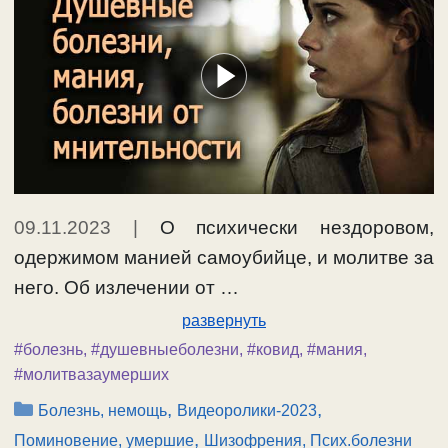
09.11.2023
|
О психически нездоровом,
одержимом манией самоубийце, и молитве за
него. Об излечении от …
развернуть
#болезнь
,
#душевныеболезни
,
#ковид
,
#мания
,
#молитвазаумерших
Рубрики
,
,
Болезнь, немощь
Видеоролики-2023
,
Поминовение, умершие
Шизофрения, Псих.болезни