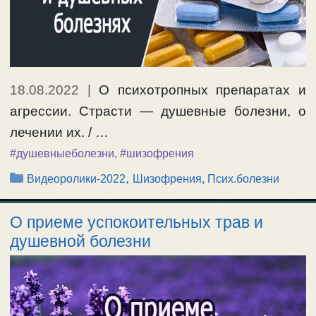
18.08.2022
|
О психотропных препаратах и
агрессии. Страсти — душевные болезни, о
лечении их. / …
#душевныеболезни
,
#шизофрения
Рубрики
,
Видеоролики-2022
Шизофрения, Псих.болезни
О приеме успокоительных трав и
душевной болезни