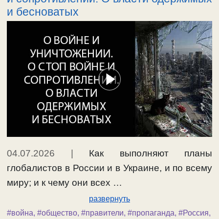
и бесноватых
04.07.2026
|
Как выполняют планы
глобалистов в России и в Украине, и по всему
миру; и к чему они всех …
развернуть
#война
,
#общество
,
#правители
,
#пропаганда
,
#Россия
,