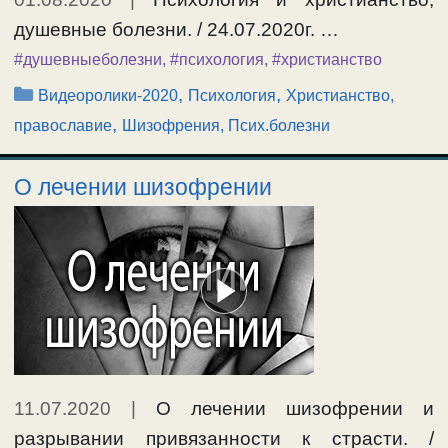
душевные болезни. / 24.07.2020г. …
#душевныеболезни
,
#психология
,
#христианство
Рубрики
,
,
Видеоролики-2020
Психология
Христианство,
,
православие
Шизофрения, Псих.болезни
О лечении шизофрении
11.07.2020
|
О лечении шизофрении и
разрывании привязанности к страсти. /