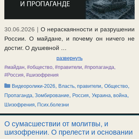
30.06.2026
|
О нераскаянности и разрушении
России. О майдане, и почему он ничего не
достиг. О душевной …
развернуть
#майдан
,
#общество
,
#правители
,
#пропаганда
,
#Россия
,
#шизофрения
Рубрики
,
,
,
Видеоролики-2026
Власть, правители
Общество
,
,
,
Пропаганда, Зомбирование
Россия
Украина, война
Шизофрения, Псих.болезни
О сумасшествии от молитвы, и
шизофрении. О прелести и основании