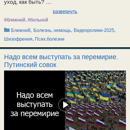
уход, как быть? …
развернуть
#ближний
,
#больной
Рубрики
,
,
,
Ближний
Болезнь, немощь
Видеоролики-2025
Шизофрения, Псих.болезни
Надо всем выступать за перемирие.
Путинский совок