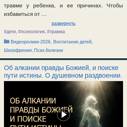
травме у ребенка, и ее причинах. Чтобы
избавиться от …
развернуть
#дети
,
#психология
,
#травма
Рубрики
,
,
Видеоролики-2026
Воспитание детей
Шизофрения, Псих.болезни
Об алкании правды Божией, и поиске
пути истины. О душевном раздвоении.