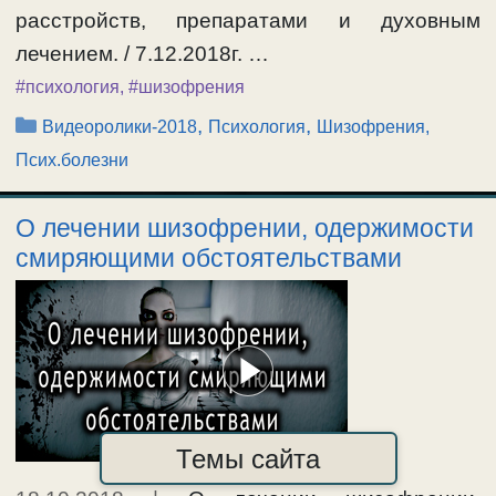
расстройств, препаратами и духовным
лечением. / 7.12.2018г. …
#психология
,
#шизофрения
Рубрики
,
,
Видеоролики-2018
Психология
Шизофрения,
Псих.болезни
О лечении шизофрении, одержимости
смиряющими обстоятельствами
Темы сайта