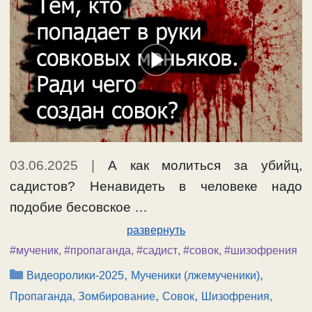
03.06.2025
|
А как молиться за убийц,
садистов? Ненавидеть в человеке надо
подобие бесовское …
развернуть
#мученик
,
#пропаганда
,
#садист
,
#совок
,
#шизофрения
Рубрики
,
,
Видеоролики-2025
Мученики (лжемученики)
,
,
Пропаганда, Зомбирование
Совок
Шизофрения,