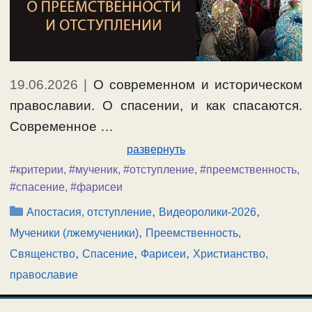
19.06.2026
|
О современном и историческом
православии. О спасении, и как спасаются.
Современное …
развернуть
#критерии
,
#мученик
,
#отступление
,
#преемственность
,
#спасение
,
#фарисеи
Рубрики
,
,
Апостасия, отступление
Видеоролики-2026
,
Мученики (лжемученики)
Преемственность,
,
,
,
Священство
Спасение
Фарисеи
Христианство,
православие