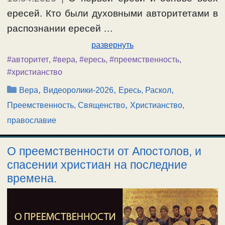
ересей. Кто были духовными авторитетами в
распознании ересей …
развернуть
#авторитет
,
#вера
,
#ересь
,
#преемственность
,
#христианство
Рубрики
,
,
,
Вера
Видеоролики-2026
Ересь, Раскол
,
Преемственность, Священство
Христианство,
православие
О преемственности от Апостолов, и
спасении христиан на последние
времена.