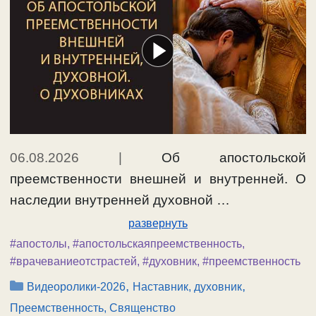
06.08.2026
|
Об апостольской
преемственности внешней и внутренней. О
наследии внутренней духовной …
развернуть
#апостолы
,
#апостольскаяпреемственность
,
#врачеваниеотстрастей
,
#духовник
,
#преемственность
Рубрики
,
,
Видеоролики-2026
Наставник, духовник
Преемственность, Священство