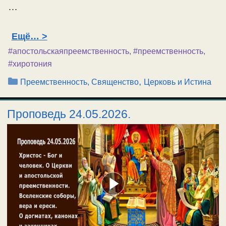
…
Ещё…
#апостольскаяпреемственность
,
#преемственность
,
#хиротония
Рубрики
,
Преемственность, Священство
Церковь и Истина
Проповедь 24.05.2026.