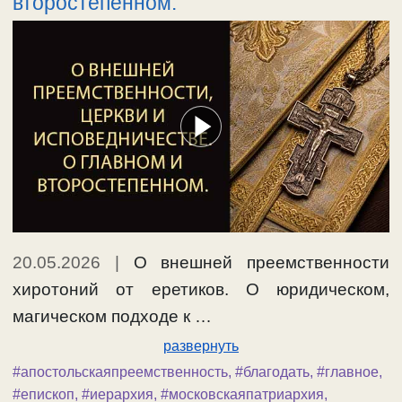
второстепенном.
20.05.2026
|
О внешней преемственности
хиротоний от еретиков. О юридическом,
магическом подходе к …
развернуть
#апостольскаяпреемственность
,
#благодать
,
#главное
,
#епископ
,
#иерархия
,
#московскаяпатриархия
,