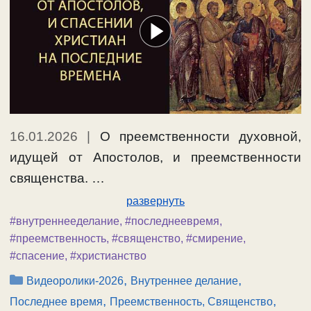
16.01.2026
|
О преемственности духовной,
идущей от Апостолов, и преемственности
священства. …
развернуть
#внутреннееделание
,
#последнеевремя
,
#преемственность
,
#священство
,
#смирение
,
#спасение
,
#христианство
Рубрики
,
,
Видеоролики-2026
Внутреннее делание
,
,
Последнее время
Преемственность, Священство