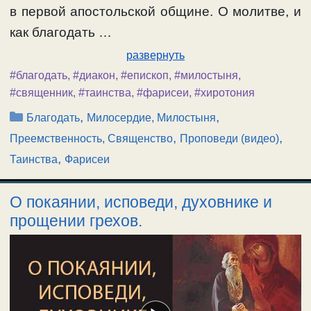
в первой апостольской общине. О молитве, и
как благодать …
развернуть
#благодать
,
#диакон
,
#епископ
,
#милостыня
,
#священник
,
#таинства
,
#фарисеи
,
#хиротония
Рубрики
,
,
Благодать
Милосердие, Милостыня
,
,
Преемственность, Священство
Проповеди (видео)
,
Таинства
Фарисеи
О покаянии, исповеди, духовнике и
прощении грехов.