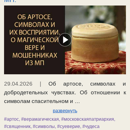
29.04.2026
|
Об артосе, символах и
добродетельных чувствах. Об отношении к
символам спасительном и …
развернуть
#артос
,
#верамагическая
,
#московскаяпатриархия
,
#священник
,
#символы
,
#суеверие
,
#чудеса