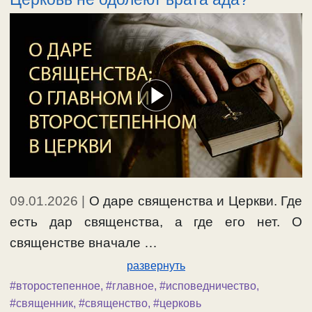
09.01.2026
|
О даре священства и Церкви. Где
есть дар священства, а где его нет. О
священстве вначале …
развернуть
#второстепенное
,
#главное
,
#исповедничество
,
#священник
,
#священство
,
#церковь