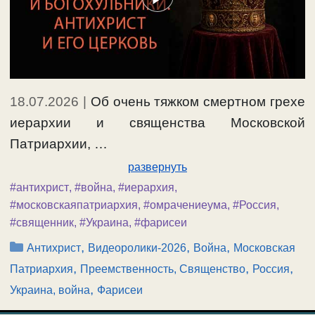
18.07.2026
|
Об очень тяжком смертном грехе
иерархии и священства Московской
Патриархии, …
развернуть
#антихрист
,
#война
,
#иерархия
,
#московскаяпатриархия
,
#омрачениеума
,
#Россия
,
#священник
,
#Украина
,
#фарисеи
Рубрики
,
,
,
Антихрист
Видеоролики-2026
Война
Московская
,
,
,
Патриархия
Преемственность, Священство
Россия
,
Украина, война
Фарисеи