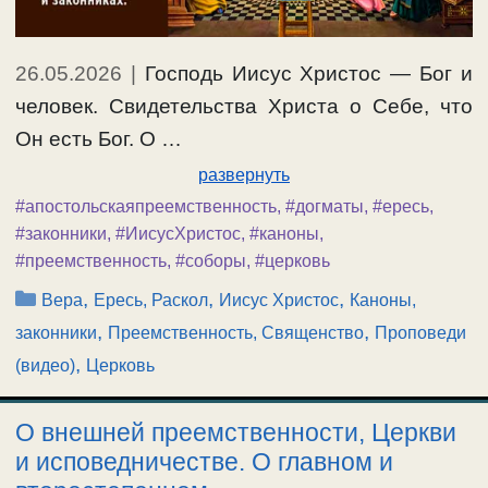
26.05.2026
|
Господь Иисус Христос — Бог и
человек. Свидетельства Христа о Себе, что
Он есть Бог. О …
развернуть
#апостольскаяпреемственность
,
#догматы
,
#ересь
,
#законники
,
#ИисусХристос
,
#каноны
,
#преемственность
,
#соборы
,
#церковь
Рубрики
,
,
,
Вера
Ересь, Раскол
Иисус Христос
Каноны,
,
,
законники
Преемственность, Священство
Проповеди
,
(видео)
Церковь
О внешней преемственности, Церкви
и исповедничестве. О главном и