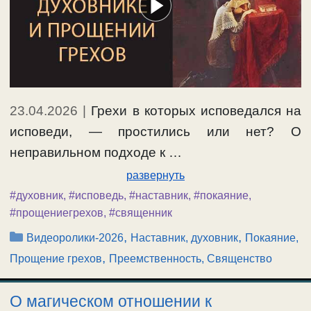
23.04.2026
|
Грехи в которых исповедался на
исповеди, — простились или нет? О
неправильном подходе к …
развернуть
#духовник
,
#исповедь
,
#наставник
,
#покаяние
,
#прощениегрехов
,
#священник
Рубрики
,
,
Видеоролики-2026
Наставник, духовник
Покаяние,
,
Прощение грехов
Преемственность, Священство
О магическом отношении к