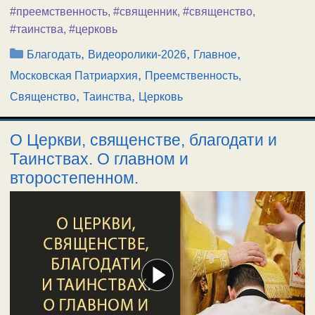
#преемственность
,
#священник
,
#священство
,
#таинства
,
#церковь
Рубрики
,
,
,
Благодать
Видеоролики-2026
Главное
,
Московская Патриархия
Преемственность,
,
,
Священство
Таинства
Церковь
О Церкви, священстве, благодати и
Таинствах. О главном и
второстепенном.