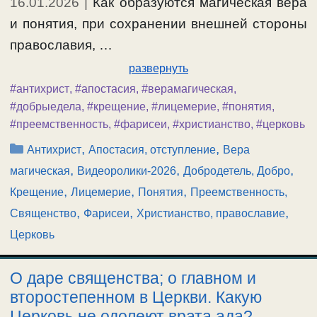
16.01.2026
|
Как образуются магическая вера
и понятия, при сохранении внешней стороны
православия, …
развернуть
#антихрист
,
#апостасия
,
#верамагическая
,
#добрыедела
,
#крещение
,
#лицемерие
,
#понятия
,
#преемственность
,
#фарисеи
,
#христианство
,
#церковь
Рубрики
,
,
Антихрист
Апостасия, отступление
Вера
,
,
,
магическая
Видеоролики-2026
Добродетель, Добро
,
,
,
Крещение
Лицемерие
Понятия
Преемственность,
,
,
,
Священство
Фарисеи
Христианство, православие
Церковь
О даре священства; о главном и
второстепенном в Церкви. Какую
Церковь не одолеют врата ада?