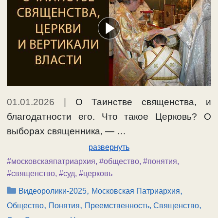
01.01.2026
|
О Таинстве священства, и
благодатности его. Что такое Церковь? О
выборах священника, — …
развернуть
#московскаяпатриархия
,
#общество
,
#понятия
,
#священство
,
#суд
,
#церковь
Рубрики
,
,
Видеоролики-2025
Московская Патриархия
,
,
,
Общество
Понятия
Преемственность, Священство