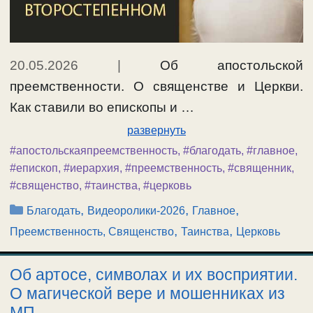
20.05.2026
|
Об апостольской
преемственности. О священстве и Церкви.
Как ставили во епископы и …
развернуть
#апостольскаяпреемственность
,
#благодать
,
#главное
,
#епископ
,
#иерархия
,
#преемственность
,
#священник
,
#священство
,
#таинства
,
#церковь
Рубрики
,
,
,
Благодать
Видеоролики-2026
Главное
,
,
Преемственность, Священство
Таинства
Церковь
Об артосе, символах и их восприятии.
О магической вере и мошенниках из
МП.