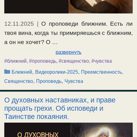
12.11.2025
|
О проповеди ближним. Есть ли
твоя вина, когда ты примиряешься с ближним,
а он не хочет? О …
развернуть
#ближний
,
#проповедь
,
#священство
,
#чувства
Рубрики
,
,
Ближний
Видеоролики-2025
Преемственность,
,
,
Священство
Проповедь
Чувства
О духовных наставниках, и праве
прощать грехи. Об исповеди и
Таинстве покаяния.