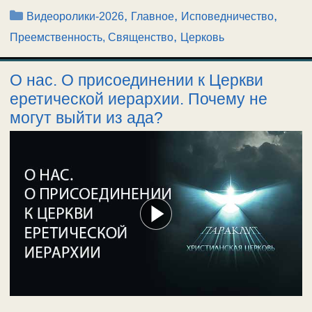
Рубрики
,
,
,
Видеоролики-2026
Главное
Исповедничество
,
Преемственность, Священство
Церковь
О нас. О присоединении к Церкви
еретической иерархии. Почему не
могут выйти из ада?