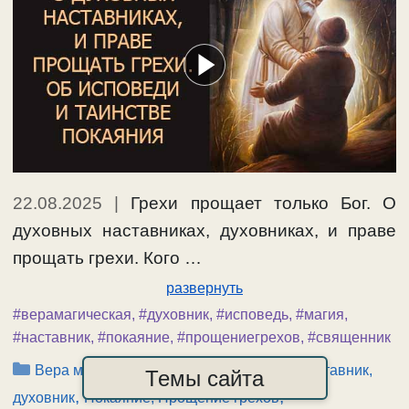
22.08.2025
|
Грехи прощает только Бог. О
духовных наставниках, духовниках, и праве
прощать грехи. Кого …
развернуть
#верамагическая
,
#духовник
,
#исповедь
,
#магия
,
#наставник
,
#покаяние
,
#прощениегрехов
,
#священник
Рубрики
,
,
Вера магическая
Видеоролики-2025
Наставник,
Темы сайта
,
,
духовник
Покаяние, Прощение грехов