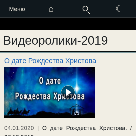
⌂
☾
Меню
Перейти
к
Видеоролики-2019
содержимому
О дате Рождества Христова
04.01.2020
|
О дате Рождества Христова. /