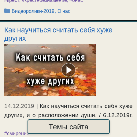
#крест
,
#крестноезнамение
,
#онас
Рубрики
,
Видеоролики-2019
О нас
Как научиться считать себя хуже
других
14.12.2019
|
Как научиться считать себя хуже
других, и о расположении души. / 6.12.2019г.
…
Темы сайта
#смирение