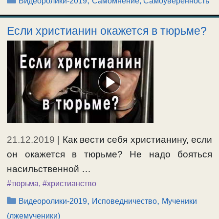
,
Видеоролики-2019
Самомнение, Самоуверенность
Если христианин окажется в тюрьме?
21.12.2019
|
Как вести себя христианину, если
он окажется в тюрьме? Не надо бояться
насильственной …
#тюрьма
,
#христианство
Рубрики
,
,
Видеоролики-2019
Исповедничество
Мученики
(лжемученики)