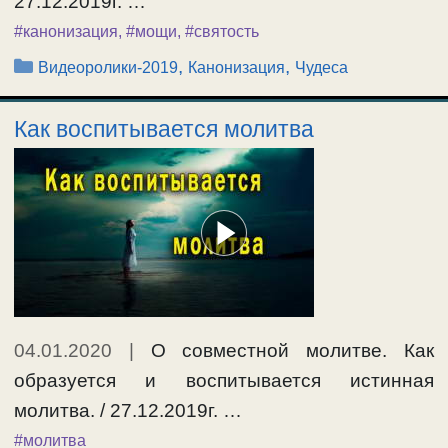
27.12.2019г. …
#канонизация
,
#мощи
,
#святость
Рубрики
,
,
Видеоролики-2019
Канонизация
Чудеса
Как воспитывается молитва
04.01.2020
|
О совместной молитве. Как
образуется и воспитывается истинная
молитва. / 27.12.2019г. …
#молитва