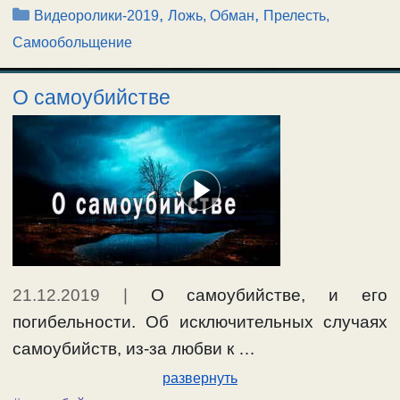
Рубрики
,
,
Видеоролики-2019
Ложь, Обман
Прелесть,
Самообольщение
О самоубийстве
21.12.2019
|
О самоубийстве, и его
погибельности. Об исключительных случаях
самоубийств, из-за любви к …
развернуть