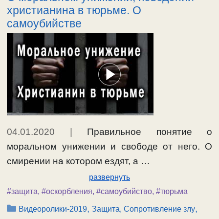
христианина в тюрьме. О
самоубийстве
04.01.2020
|
Правильное понятие о
моральном унижении и свободе от него. О
смирении на котором ездят, а …
развернуть
#защита
,
#оскорбления
,
#самоубийство
,
#тюрьма
Рубрики
,
,
Видеоролики-2019
Защита, Сопротивление злу