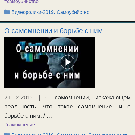
#самоубийство
Рубрики
,
Видеоролики-2019
Самоубийство
О самомнении и борьбе с ним
21.12.2019
|
О самомнении, искажающем
реальность. Что такое самомнение, и о
борьбе с ним. / …
#самомнение
Рубрики