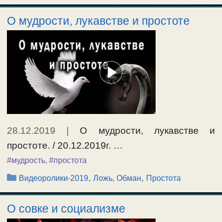
О мудрости, лукавстве и простоте
28.12.2019
|
О мудрости, лукавстве и
простоте. / 20.12.2019г. …
#мудрость
,
#простота
Рубрики
,
,
Видеоролики-2019
Ложь, Обман
Простота
О совке и социализме