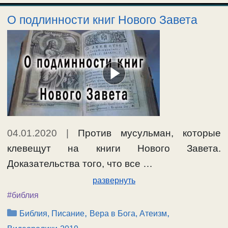
О подлинности книг Нового Завета
04.01.2020
|
Против мусульман, которые
клевещут на книги Нового Завета.
Доказательства того, что все …
развернуть
#библия
Рубрики
,
,
Библия, Писание
Вера в Бога, Атеизм