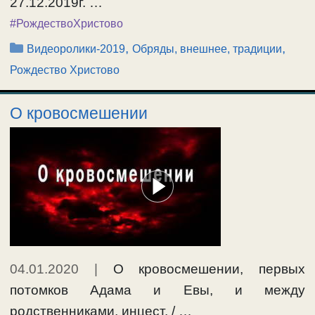
27.12.2019г. …
#РождествоХристово
Рубрики
,
,
Видеоролики-2019
Обряды, внешнее, традиции
Рождество Христово
О кровосмешении
04.01.2020
|
О кровосмешении, первых
потомков Адама и Евы, и между
родственниками, инцест. / …