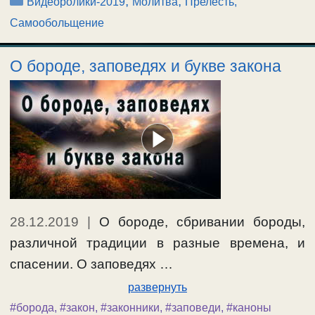
Рубрики
,
,
Видеоролики-2019
Молитва
Прелесть,
Самообольщение
О бороде, заповедях и букве закона
28.12.2019
|
О бороде, сбривании бороды,
различной традиции в разные времена, и
спасении. О заповедях …
развернуть
#борода
,
#закон
,
#законники
,
#заповеди
,
#каноны