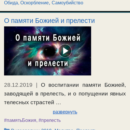
,
Обида, Оскорбление
Самоубийство
О памяти Божией и прелести
28.12.2019
|
О воспитании памяти Божией,
заводящей в прелесть, и о попущении явных
телесных страстей …
развернуть
#памятьБожия
,
#прелесть