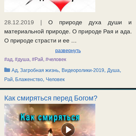
28.12.2019
|
О природе духа души и
материальной природе. О природе Рая и ада.
О природе страсти и ее …
развернуть
#ад
,
#душа
,
#Рай
,
#человек
Рубрики
,
,
,
Ад, Загробная жизнь
Видеоролики-2019
Душа
,
Рай, Блаженство
Человек
Как смиряться перед Богом?