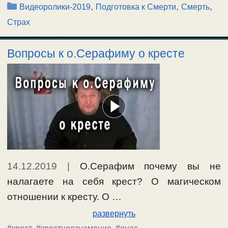
Рубрики
,
,
,
Видеоролики-2019
Подготовка к Смерти
Смерть
Страх
Вопросы к о.Серафиму о кресте
14.12.2019
|
О.Серафим почему вы не
налагаете на себя крест? О магическом
отношении к кресту. О …
развернуть