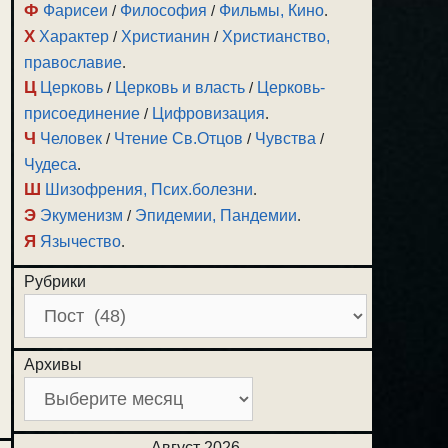
Ф
Фарисеи
/
Философия
/
Фильмы, Кино
.
Х
Характер
/
Христианин
/
Христианство,
православие
.
Ц
Церковь
/
Церковь и власть
/
Церковь-
присоединение
/
Цифровизация
.
Ч
Человек
/
Чтение Св.Отцов
/
Чувства
/
Чудеса
.
Ш
Шизофрения, Псих.болезни
.
Э
Экуменизм
/
Эпидемии, Пандемии
.
Я
Язычество
.
Рубрики
Архивы
Август 2026