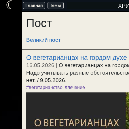
☾
Перейти
ХР
Главная
Темы
к
Пост
содержимому
Великий пост
О вегетарианцах на гордом духе 
16.05.2026
|
О вегетарианцах на гордо
Надо учитывать разные обстоятельств
нет. / 9.05.2026.
#вегетарианство
,
#лечение