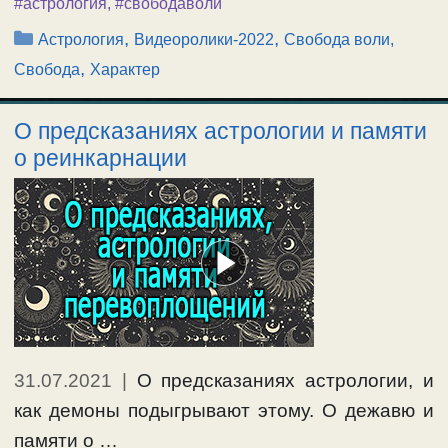
#астрология
,
#свободаволи
Рубрики
,
,
Астрология
Видеоролики-2022
Свобода воли,
,
Свобода
Характер
О предсказаниях астрологии и памяти
о реинкарнации
31.07.2021
|
О предсказаниях астрологии, и
как демоны подыгрывают этому. О дежавю и
памяти о …