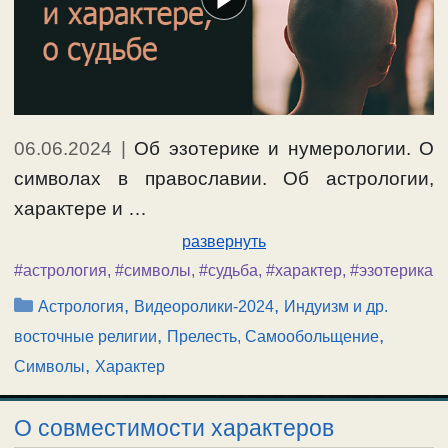
06.06.2024
|
Об эзотерике и нумерологии. О
символах в православии. Об астрологии,
характере и …
развернуть
#астрология
,
#символы
,
#судьба
,
#характер
,
#эзотерика
Рубрики
,
,
Астрология
Видеоролики-2024
Индуизм и др.
,
,
восточные религии
Прелесть, Самообольщение
,
Символы
Характер
О совместимости характеров