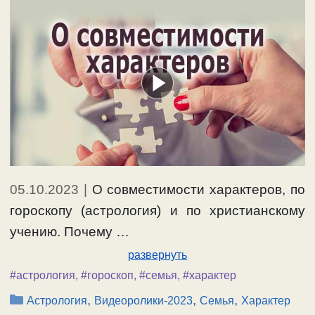
05.10.2023
|
О совместимости характеров, по
гороскопу (астрология) и по христианскому
учению. Почему …
развернуть
#астрология
,
#гороскоп
,
#семья
,
#характер
Рубрики
,
,
,
Астрология
Видеоролики-2023
Семья
Характер