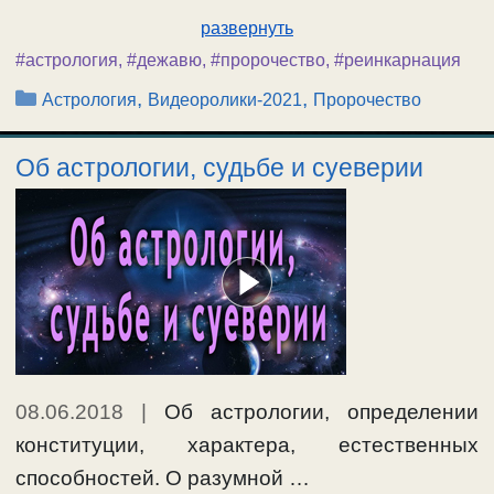
развернуть
#астрология
,
#дежавю
,
#пророчество
,
#реинкарнация
Рубрики
,
,
Астрология
Видеоролики-2021
Пророчество
Об астрологии, судьбе и суеверии
08.06.2018
|
Об астрологии, определении
конституции, характера, естественных
способностей. О разумной …