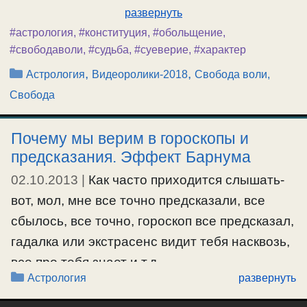
развернуть
#астрология
,
#конституция
,
#обольщение
,
#свободаволи
,
#судьба
,
#суеверие
,
#характер
Рубрики
,
,
Астрология
Видеоролики-2018
Свобода воли,
Свобода
Почему мы верим в гороскопы и
предсказания. Эффект Барнума
02.10.2013
|
Как часто приходится слышать-
вот, мол, мне все точно предсказали, все
сбылось, все точно, гороскоп все предсказал,
гадалка или экстрасенс видит тебя насквозь,
все про тебя знает и т.д.
Рубрики
Астрология
развернуть
#астрология
,
#гороскоп