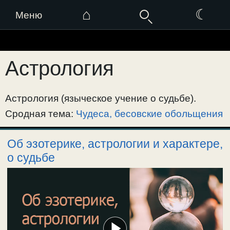
⌂
☾
Меню
Перейти
к
Астрология
содержимому
Астрология (языческое учение о судьбе).
Сродная тема:
Чудеса, бесовские обольщения
Об эзотерике, астрологии и характере,
о судьбе