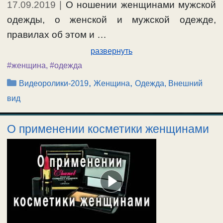
17.09.2019
|
О ношении женщинами мужской
одежды, о женской и мужской одежде,
правилах об этом и …
развернуть
#женщина
,
#одежда
Рубрики
,
,
Видеоролики-2019
Женщина
Одежда, Внешний
вид
О применении косметики женщинами