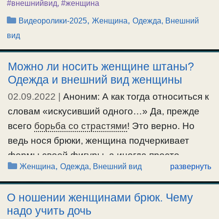
#внешнийвид
,
#женщина
Рубрики
,
,
Видеоролики-2025
Женщина
Одежда, Внешний
вид
Можно ли носить женщине штаны?
Одежда и внешний вид женщины
02.09.2022
|
Аноним: А как тогда относиться к
словам «искусивший одного…» Да, прежде
всего
борьба со страстями
! Это верно. Но
ведь нося брюки, женщина подчеркивает
формы своей фигуры, а иногда просто
Рубрики
,
Женщина
Одежда, Внешний вид
развернуть
запредельно! У неё движения свободнее , а
такая одежда способствует присутствию
О ношении женщинами брюк. Чему
нескромности, даже, в какой-то мере , часто,
надо учить дочь
развязности, а это тоже искушает. Да и