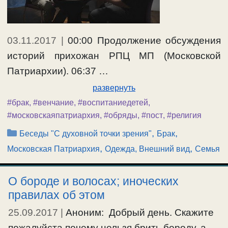
03.11.2017
|
00:00 Продолжение обсуждения
историй прихожан РПЦ МП (Московской
Патриархии). 06:37 …
развернуть
#брак
,
#венчание
,
#воспитаниедетей
,
#московскаяпатриархия
,
#обряды
,
#пост
,
#религия
Рубрики
,
,
Беседы "С духовной точки зрения"
Брак
,
,
Московская Патриархия
Одежда, Внешний вид
Семья
О бороде и волосах; иноческих
правилах об этом
25.09.2017
|
Аноним: Добрый день. Скажите
пожалуйста почему нельзя брить бороду, а