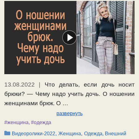
одежда …
Ещё…
#женщина
,
#одежда
13.08.2022
|
Что делать, если дочь носит
брюки? — Чему надо учить дочь. О ношении
женщинами брюк. О …
развернуть
#женщина
,
#одежда
Рубрики
,
,
Видеоролики-2022
Женщина
Одежда, Внешний