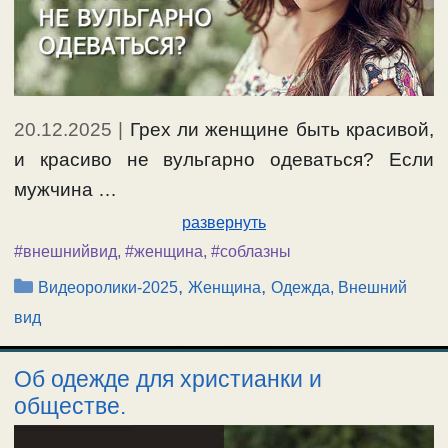
20.12.2025
|
Грех ли женщине быть красивой,
и красиво не вульгарно одеваться? Если
мужчина …
развернуть
#внешнийвид
,
#женщина
,
#соблазны
Рубрики
,
,
Видеоролики-2025
Женщина
Одежда, Внешний
вид
Об одежде для христианки и
обществе.