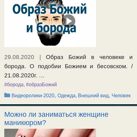
Ещё…
#крест
,
#одежда
29.08.2020
|
Образ Божий в человеке и
борода. О подобии Божием и бесовском. /
21.08.2020г. …
#борода
,
#образБожий
Рубрики
,
,
Видеоролики-2020
Одежда, Внешний вид
Человек
Можно ли заниматься женщине
маникюром?