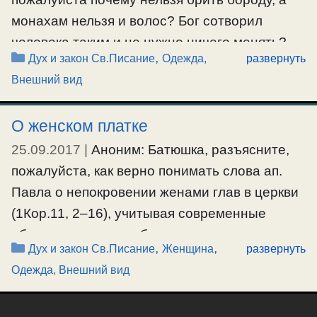
монахам нельзя и волос? Бог сотворил
человека таким и не нужно ничего менять?
Рубрики
,
Дух и закон Св.Писание
Одежда,
развернуть
Или просто бог так отличил священников
Внешний вид
которые ему служат?
О женском платке
#борода
25.09.2017
|
Аноним: Батюшка, разъясните,
пожалуйста, как верно понимать слова ап.
Павла о непокровении женами глав в церкви
(1Кор.11, 2–16), учитывая современные
обстоятельства, чтобы не впадать в
Рубрики
,
,
Дух и закон Св.Писание
Женщина
развернуть
обрядоверие и законничество?
Одежда, Внешний вид
#женскийплаток