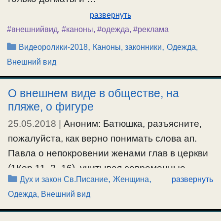
развернуть
#внешнийвид
,
#каноны
,
#одежда
,
#реклама
Рубрики
,
,
Видеоролики-2018
Каноны, законники
Одежда,
Внешний вид
О внешнем виде в обществе, на
пляже, о фигуре
25.05.2018
|
Аноним: Батюшка, разъясните,
пожалуйста, как верно понимать слова ап.
Павла о непокровении женами глав в церкви
(1Кор.11, 2–16), учитывая современные
Рубрики
,
,
Дух и закон Св.Писание
Женщина
развернуть
обстоятельства, чтобы не впадать в
Одежда, Внешний вид
обрядоверие и законничество?