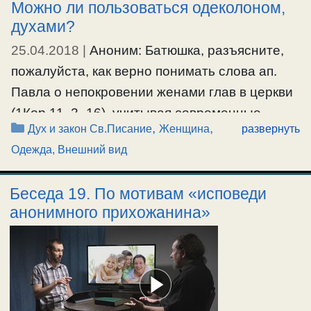
Можно ли пользоваться одеколоном,
#внешнийвид
,
#женщина
,
#одежда
духами?
25.04.2018
|
Аноним: Батюшка, разъясните,
пожалуйста, как верно понимать слова ап.
Павла о непокровении женами глав в церкви
(1Кор.11, 2–16), учитывая современные
Рубрики
,
,
Дух и закон Св.Писание
Женщина
развернуть
обстоятельства, чтобы не впадать в
Одежда, Внешний вид
обрядоверие и законничество?
Беседа 19. По мотивам «исповеди
#внешнийвид
,
#женщина
,
#одежда
анонимного прихожанина»