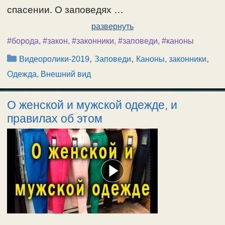
спасении. О заповедях …
развернуть
#борода
,
#закон
,
#законники
,
#заповеди
,
#каноны
Рубрики
,
,
,
Видеоролики-2019
Заповеди
Каноны, законники
Одежда, Внешний вид
О женской и мужской одежде, и
правилах об этом