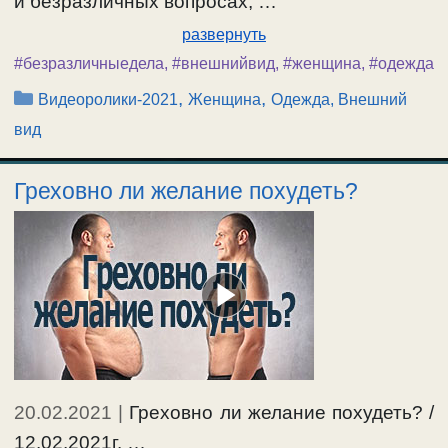
и безразличных вопросах, …
развернуть
#безразличныедела
,
#внешнийвид
,
#женщина
,
#одежда
Рубрики
,
,
Видеоролики-2021
Женщина
Одежда, Внешний
вид
Греховно ли желание похудеть?
20.02.2021
|
Греховно ли желание похудеть? /
12.02.2021г. …