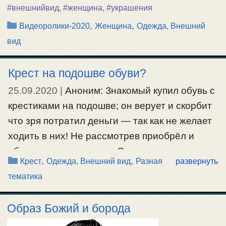
#внешнийвид
,
#женщина
,
#украшения
Рубрики
,
,
Видеоролики-2020
Женщина
Одежда, Внешний
вид
Крест на подошве обуви?
25.09.2020
|
Аноним: Знакомый купил обувь с
крестиками на подошве; он верует и скорбит
что зря потратил деньги — так как не желает
ходить в них! Не рассмотрев приобрёл и
обратно не принимают. Он сказал —
Рубрики
,
,
Крест
Одежда, Внешний вид
Разная
развернуть
святотатство и кощунство тяжко ложится и
тематика
беды несёт! Потому другие купить что ли
думает – менять — чтоб другой грешил? — …
Образ Божий и борода