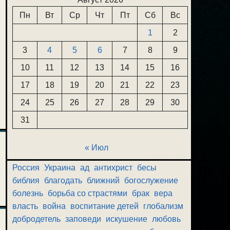
Пн
Вт
Ср
Чт
Пт
Сб
Вс
1
2
3
4
5
6
7
8
9
10
11
12
13
14
15
16
17
18
19
20
21
22
23
24
25
26
27
28
29
30
31
« Июл
Россия
Украина
ад
антихрист
бесы
библия
благодать
ближний
богослужение
болезнь
борьба со страстями
брак
вера
власть
война
воспитание детей
глобализм
добродетель
заповеди
искушение
любовь