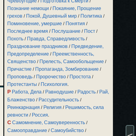
Чревоугодие
/
Подготовка к Смерти
/
Познание немощи
/
Покаяние, Прощение
грехов
/
Покой, Душевный мир
/
Политика
/
Поминовение, умершие
/
Понятия
/
Последнее время
/
Послушание
/
Пост
/
Похоть
/
Правда, Справедливость
/
Празднование праздников
/
Предведение,
Предопределение
/
Преемственность,
Священство
/
Прелесть, Самообольщение
/
Причастие
/
Пропаганда, Зомбирование
/
Проповедь
/
Пророчество
/
Простота
/
Протестанты
/
Психология
.
Р
Работа, Дела
/
Равнодушие
/
Радость
/
Рай,
Блаженство
/
Рассудительность
/
Реинкарнация
/
Религия
/
Решимость, сила
ревности
/
Россия
.
С
Самомнение, Самоуверенность
/
Самооправдание
/
Самоубийство
/
<