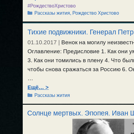
#РождествоХристово
Рубрики
Рассказы жития
,
Рождество Христово
Тихие подвижники. Генерал Петр
01.10.2017
|
Венок на могилу неизвест
Оглавление: Предисловие 1. Как они у
3. Как они томились в плену 4. Что бы
чтобы снова сражаться за Россию 6. О
…
Ещё…
Рубрики
Рассказы жития
Солнце мертвых. Эпопея. Иван