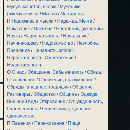
Мусульманство, ислам
/
Мученики
(лжемученики)
/
Мысли
/
Мытарства
.
Н
Навязчивые мысли
/
Надежда, Мечта
/
Наказание
/
Насилие
/
Наставник, духовник
/
Наука
/
Национальность
/
Начальник
/
Начинающему
/
Недовольство
/
Незлобие,
Прощение
/
Ненависть, злоба
/
Нераскаянность, Ожесточение
/
Нравственность
.
О
О нас
/
Обещание, Забывчивость
/
Обида,
Оскорбление
/
Обличение, вразумление
/
Обряды, внешнее, традиции
/
Общение,
Разговоры
/
Общество
/
Община
/
Одежда,
Внешний вид
/
Откровение
/
Отчужденность,
Отрешенность
/
Отшельник, уединение,
одиночество
.
П
Падения
/
Переживание
/
Пища,