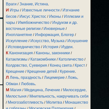
Враги
/
Знание, Истина
.
И
Игры
/
Известные личности
/
Изгнание
бесов
/
Иисус Христос
/
Иконы
/
Иллюзии и
чары
/
Имябожничество
/
Индуизм и др.
восточные религии
/
Иноверные
/
Инопланетяне
/
Информация, Блогер
/
Искупление
/
Искусство, Музыка
/
Искушение
/
Исповедничество
/
История
/
Иудеи
.
К
Канонизация
/
Каноны, законники
/
Катаклизмы
/
Катакомбники
/
Католичество
/
Колдовство, Суеверия
/
Конец света
/
Крест
/
Крещение
/
Крещение детей
/
Курение
.
Л
Лень, праздность
/
Лицемерие
/
Ложь,
Обман
/
Любовь
.
М
Магия
/
Медицина, Лечение
/
Милосердие,
Милостыня
/
Мнительность, накручивать себя
/
Многозаботливость
/
Молитва
/
Монашество
и соблазны
/
Московская Патриархия
/