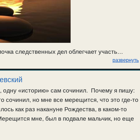
чка следственных дел облегчает участь
развернуть
ться. Там этого не будет. Все свершится во
 осуждение без справок с законами, и
оевский
ос о. Леонида прогоняет окутывающую мой не
я, одну «историю» сам сочинил. Почему я пишу:
то сочинил, но мне все мерещится, что это где-то
илось как раз накануне Рождества, в каком-то
Мерещится мне, был в подвале мальчик, но еще