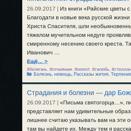
26.09.2017
|
Из книги «Райские цветы 
Благодати в новые века русской жизни 
Христа Спасителя, шли необыкновенны
тяжелом мучительном недуге проявляв
смиренному несению своего креста. Т
Иванович …
Ещё…
#болезнь
,
#отчаяние
,
#ропот
,
#скорбь
,
#страда
Рубрики
Болезнь, немощь
,
Рассказы жития
,
Терпени
Страдания и болезни — дар Бож
26.09.2017
|
«Письма святогорца…», пи
представляет нам удивительные образ
лишнее считаю указывать вам на эти о
там вы найдете их. Между тем я расск