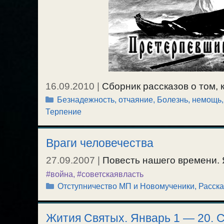
16.09.2010
|
Сборник рассказов о том, 
Рубрики
Безнадежность, отчаяние
,
Болезнь, немощь
страдания.
Терпение
Враги человечества
27.09.2007
|
Повесть нашего времени. 
#война
,
#советскаявласть
Рубрики
Отступничество МП и Новомученики
,
Расска
Жития Святых. Январь 1 — 20. 