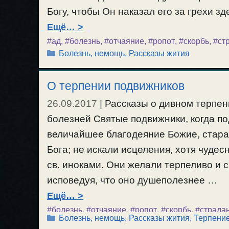
Богу, чтобы Он наказал его за грехи з
Ещё…
#ад
,
#болезнь
,
#отчаяние
,
#ропот
,
#скорбь
,
#ст
Рубрики
Болезнь, немощь
,
Рассказы жития
О терпении подвижников
26.09.2017
|
Рассказы о дивном терпен
болезней Святые подвижники, когда по
величайшее благодеяние Божие, стара
Бога; не искали исцеления, хотя чуд
св. иноками. Они желали терпеливо и 
исповедуя, что оно душеполезнее …
Ещё…
#болезнь
,
#отчаяние
,
#ропот
,
#скорбь
,
#страда
Рубрики
Болезнь, немощь
,
Рассказы жития
,
Терпени