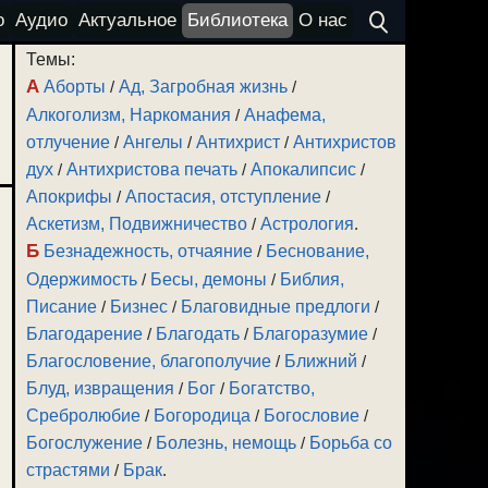
о
Аудио
Актуальное
Библиотека
О нас
Темы:
А
Аборты
/
Ад, Загробная жизнь
/
Алкоголизм, Наркомания
/
Анафема,
отлучение
/
Ангелы
/
Антихрист
/
Антихристов
дух
/
Антихристова печать
/
Апокалипсис
/
Апокрифы
/
Апостасия, отступление
/
Аскетизм, Подвижничество
/
Астрология
.
Б
Безнадежность, отчаяние
/
Беснование,
Одержимость
/
Бесы, демоны
/
Библия,
Писание
/
Бизнес
/
Благовидные предлоги
/
Благодарение
/
Благодать
/
Благоразумие
/
Благословение, благополучие
/
Ближний
/
Блуд, извращения
/
Бог
/
Богатство,
Сребролюбие
/
Богородица
/
Богословие
/
Богослужение
/
Болезнь, немощь
/
Борьба со
страстями
/
Брак
.