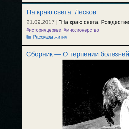
На краю света. Лесков
21.09.2017
|
"На краю света. Рождествен
#историяцеркви
,
#миссионерство
Рубрики
Рассказы жития
Сборник — О терпении болезней