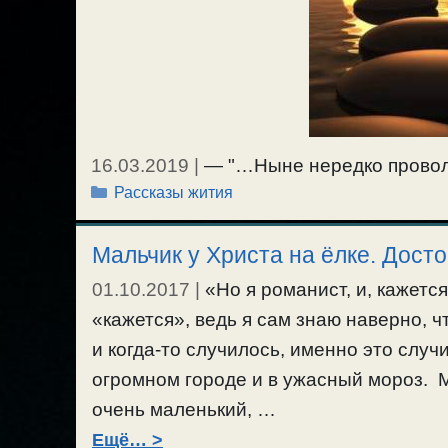
16.03.2019
|
— "…Ныне нередко проволо
Рубрики
Рассказы жития
преступника и манит надеждою оправда
мгновение ока: и Суд без следствий, и
Мальчик у Христа на ёлке. Дост
возражений не будет.…" — зычный гол
выспавшийся мозг дремоту…
01.10.2017
|
«Но я романист, и, кажетс
«кажется», ведь я сам знаю наверно, ч
и когда-то случилось, именно это случ
огромном городе и в ужасный мороз. 
очень маленький, …
Ещё…