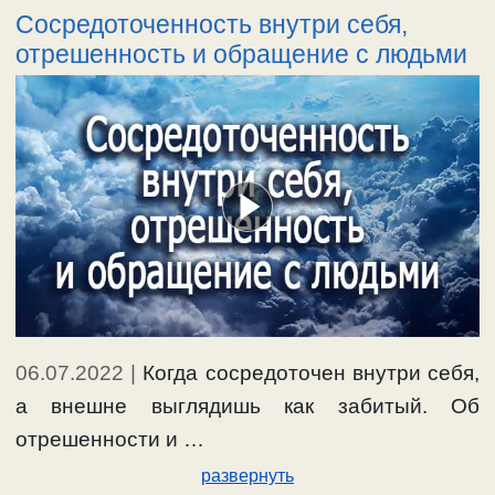
Сосредоточенность внутри себя,
отрешенность и обращение с людьми
Ещё…
#смех,шутки
06.07.2022
|
Когда сосредоточен внутри себя,
а внешне выглядишь как забитый. Об
отрешенности и …
развернуть