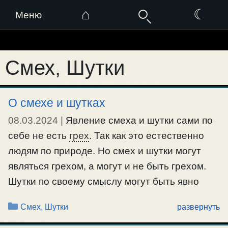
⌂
☾
Меню
Перейти
к
Смех, Шутки
содержимому
О смехе и шутках
08.03.2024
|
Явление смеха и шутки сами по
себе не есть
грех
. Так как это естественно
людям по природе. Но смех и шутки могут
являться грехом, а могут и не быть грехом.
Шутки по своему смыслу могут быть явно
греховными, приучающими к нечестию, к
Рубрики
Смех, Шутки
развернуть
греху и злу, как к норме жизни. Такие шутки
есть сладкое
зло
, которое …