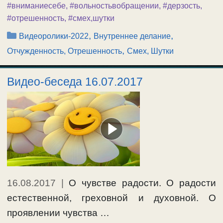
#вниманиесебе
,
#вольностьвобращении
,
#дерзость
,
#отрешенность
,
#смех,шутки
Рубрики
,
,
Видеоролики-2022
Внутреннее делание
,
Отчужденность, Отрешенность
Смех, Шутки
Видео-беседа 16.07.2017
16.08.2017
|
О чувстве радости. О радости
естественной, греховной и духовной. О
проявлении чувства …