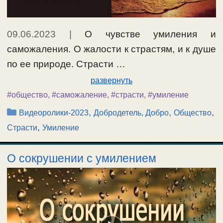
09.06.2023
|
О чувстве умиления и
саможаления. О жалости к страстям, и к душе
по ее природе. Страсти …
развернуть
#общество
,
#саможаление
,
#страсти
,
#умиление
Рубрики
,
,
,
Видеоролики-2023
Добродетель, Добро
Общество
,
Страсти
Умиление
О сокрушении с умилением