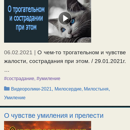
06.02.2021
|
О чем-то трогательном и чувстве
жалости, сострадания при этом. / 29.01.2021г.
…
#сострадание
,
#умиление
Рубрики
,
,
Видеоролики-2021
Милосердие, Милостыня
Умиление
О чувстве умиления и прелести