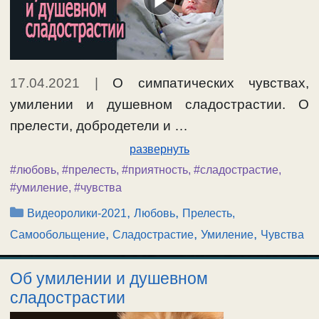
17.04.2021
|
О симпатических чувствах,
умилении и душевном сладострастии. О
прелести, добродетели и …
развернуть
#любовь
,
#прелесть
,
#приятность
,
#сладострастие
,
#умиление
,
#чувства
Рубрики
,
,
Видеоролики-2021
Любовь
Прелесть,
,
,
,
Самообольщение
Сладострастие
Умиление
Чувства
Об умилении и душевном
сладострастии