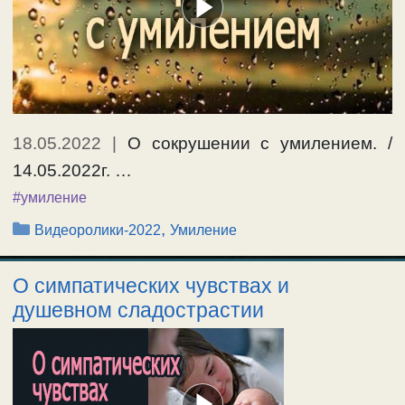
18.05.2022
|
О сокрушении с умилением. /
14.05.2022г. …
#умиление
Рубрики
,
Видеоролики-2022
Умиление
О симпатических чувствах и
душевном сладострастии