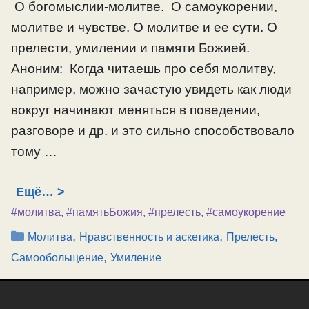
О богомыслии-молитве. О самоукорении,
молитве и чувстве. О молитве и ее сути. О
прелести, умилении и памяти Божией.
Аноним: Когда читаешь про себя молитву,
например, можно зачастую увидеть как люди
вокруг начинают меняться в поведении,
разговоре и др. и это сильно способствовало
тому …
Ещё…
#молитва
,
#памятьБожия
,
#прелесть
,
#самоукорение
Рубрики
,
,
Молитва
Нравственность и аскетика
Прелесть,
,
Самообольщение
Умиление