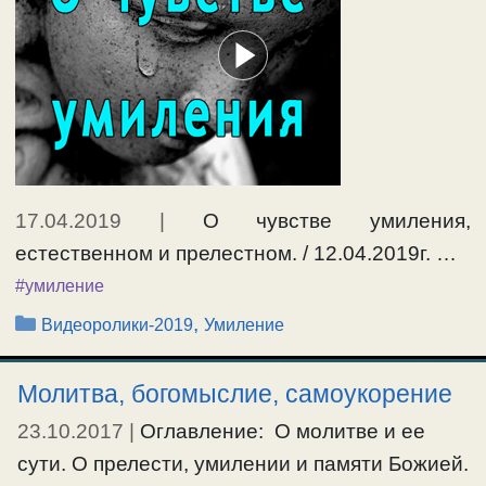
17.04.2019
|
О чувстве умиления,
естественном и прелестном. / 12.04.2019г. …
#умиление
Рубрики
,
Видеоролики-2019
Умиление
Молитва, богомыслие, самоукорение
23.10.2017
|
Оглавление: О молитве и ее
сути. О прелести, умилении и памяти Божией.