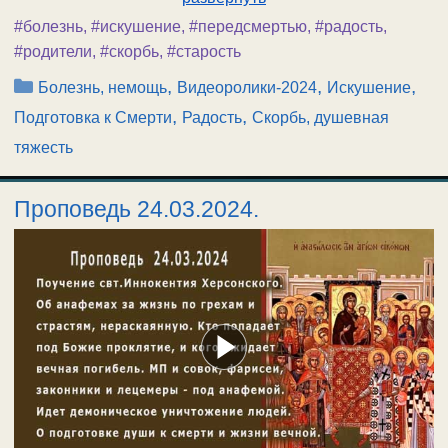
#болезнь
,
#искушение
,
#передсмертью
,
#радость
,
#родители
,
#скорбь
,
#старость
Рубрики
,
,
,
Болезнь, немощь
Видеоролики-2024
Искушение
,
,
Подготовка к Смерти
Радость
Скорбь, душевная
тяжесть
Проповедь 24.03.2024.