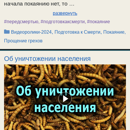
начала покаянию нет, то …
развернуть
#передсмертью
,
#подготовкаксмерти
,
#покаяние
Рубрики
,
,
Видеоролики-2024
Подготовка к Смерти
Покаяние,
Прощение грехов
Об уничтожении населения