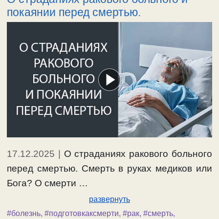
покаянии перед смертью.
17.12.2025
|
О страданиях ракового больного
перед смертью. Смерть в руках медиков или
Бога? О смерти …
развернуть
#болезнь
,
#подготовкаксмерти
,
#рак
,
#смерть
,