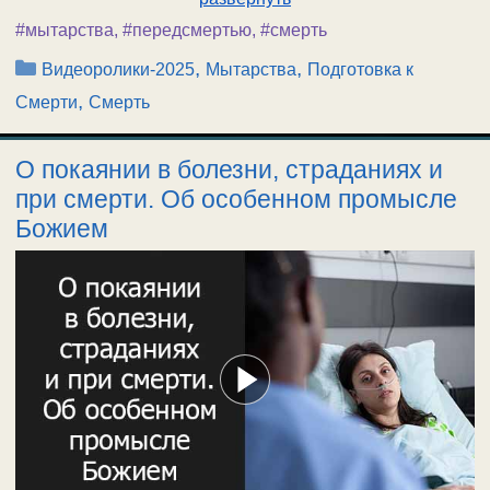
#мытарства
,
#передсмертью
,
#смерть
Рубрики
,
,
Видеоролики-2025
Мытарства
Подготовка к
,
Смерти
Смерть
О покаянии в болезни, страданиях и
при смерти. Об особенном промысле
Божием