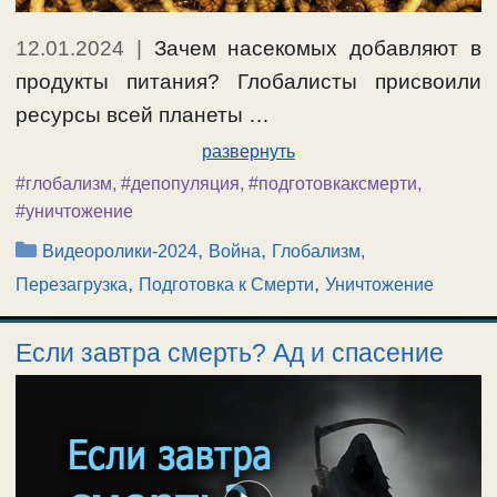
12.01.2024
|
Зачем насекомых добавляют в
продукты питания? Глобалисты присвоили
ресурсы всей планеты …
развернуть
#глобализм
,
#депопуляция
,
#подготовкаксмерти
,
#уничтожение
Рубрики
,
,
Видеоролики-2024
Война
Глобализм,
,
,
Перезагрузка
Подготовка к Смерти
Уничтожение
Если завтра смерть? Ад и спасение