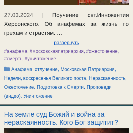
27.03.2024
|
Поучение свт.Иннокентия
Херсонского. Об анафемах за жизнь по
грехам и страстям, …
развернуть
#анафема
,
#московскаяпатриархия
,
#ожесточение
,
#смерть
,
#уничтожение
Рубрики
,
,
Анафема, отлучение
Московская Патриархия
,
Недели, воскресенья Великого поста
Нераскаянность,
,
,
Ожесточение
Подготовка к Смерти
Проповеди
,
(видео)
Уничтожение
На земле суд Божий и война за
нераскаянность. Кого Бог защитит?