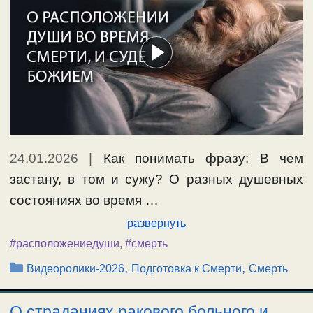
24.01.2026
|
Как понимать фразу: В чем
застану, в том и сужу? О разных душевных
состояниях во время …
развернуть
#расположениедуши
,
#смерть
Рубрики
,
,
Видеоролики-2026
Подготовка к Смерти
Смерть
О страданиях ракового больного и