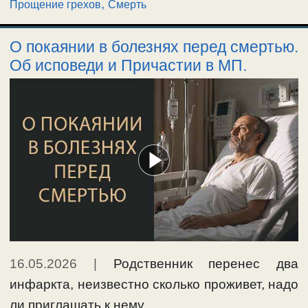
,
Прощение грехов
Смерть
О покаянии в болезнях перед смертью.
Об исповеди и Причастии в МП.
16.05.2026
|
Родственник перенес два
инфаркта, неизвестно сколько проживет, надо
ли приглашать к нему …