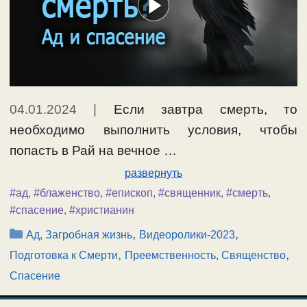
04.01.2024
|
Если завтра смерть, то
необходимо выполнить условия, чтобы
попасть в Рай на вечное …
развернуть
#ад
,
#блаженство
,
#епископ
,
#священник
,
#смерть
,
#спасение
,
#христианин
Рубрики
,
,
Ад, Загробная жизнь
Видеоролики-2023
,
,
Подготовка к Смерти
Преемственность, Священство
Спасение