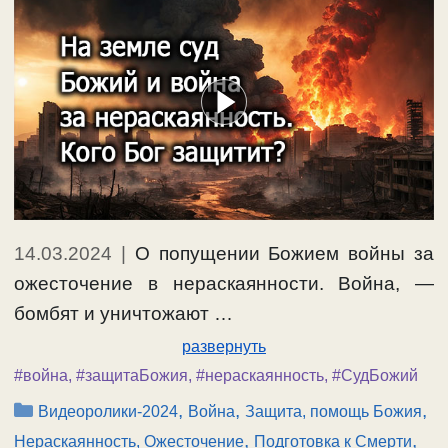
14.03.2024
|
О попущении Божием войны за
ожесточение в нераскаянности. Война, —
бомбят и уничтожают …
развернуть
#война
,
#защитаБожия
,
#нераскаянность
,
#СудБожий
Рубрики
,
,
,
Видеоролики-2024
Война
Защита, помощь Божия
,
,
Нераскаянность, Ожесточение
Подготовка к Смерти