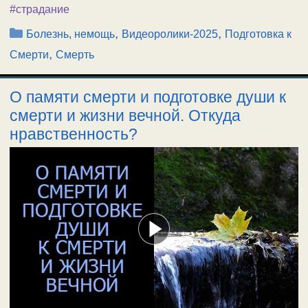
#страдание
Рубрики
,
,
Болезнь, немощь
Видеоролики-2025
Подготовка к
,
Смерти
Смерть
О памяти смерти и подготовке души к
смерти и жизни вечной. Откуда
нравственность?