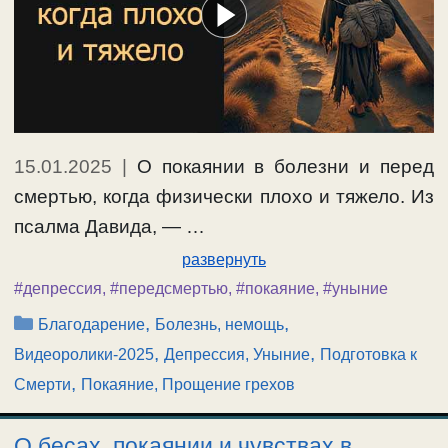
15.01.2025
|
О покаянии в болезни и перед
смертью, когда физически плохо и тяжело. Из
псалма Давида, — …
развернуть
#депрессия
,
#передсмертью
,
#покаяние
,
#уныние
Рубрики
,
,
Благодарение
Болезнь, немощь
,
,
Видеоролики-2025
Депрессия, Уныние
Подготовка к
,
Смерти
Покаяние, Прощение грехов
О бесах, покаянии и чувствах в