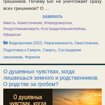
грешников. Почему Бог не уничтожает сразу
всех грешников? О …
развернуть
#месть
,
#ожесточение
,
#передсмертью
,
#подготовкаксмерти
,
#сострадательнаялюбовь
,
#фарисеи
Рубрики
,
,
Видеоролики-2023
Нераскаянность, Ожесточение
,
,
Подготовка к Смерти
Смерть
Сострадание
,
грешникам
Фарисеи
О душевных чувствах, когда
лишаешься земного и родственников.
О родстве за гробом?