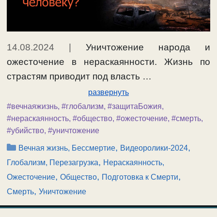
14.08.2024
|
Уничтожение народа и
ожесточение в нераскаянности. Жизнь по
страстям приводит под власть …
развернуть
#вечнаяжизнь
,
#глобализм
,
#защитаБожия
,
#нераскаянность
,
#общество
,
#ожесточение
,
#смерть
,
#убийство
,
#уничтожение
Рубрики
,
,
Вечная жизнь, Бессмертие
Видеоролики-2024
,
Глобализм, Перезагрузка
Нераскаянность,
,
,
,
Ожесточение
Общество
Подготовка к Смерти
,
Смерть
Уничтожение