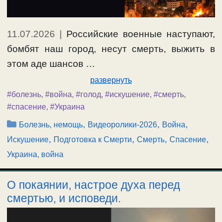
11.07.2026
|
Российские военные наступают,
бомбят наш город, несут смерть, выжить в
этом аде шансов …
развернуть
#болезнь
,
#война
,
#голод
,
#искушение
,
#смерть
,
#спасение
,
#Украина
Рубрики
,
,
,
Болезнь, немощь
Видеоролики-2026
Война
,
,
,
,
Искушение
Подготовка к Смерти
Смерть
Спасение
Украина, война
О покаянии, настрое духа перед
смертью, и исповеди.