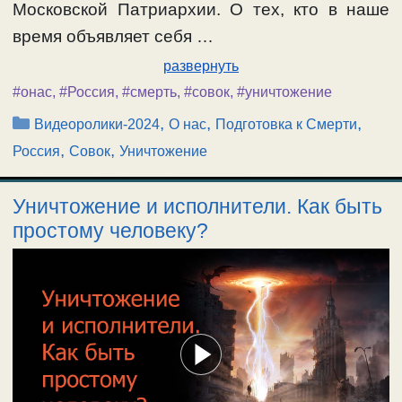
Московской Патриархии. О тех, кто в наше
время объявляет себя …
развернуть
#онас
,
#Россия
,
#смерть
,
#совок
,
#уничтожение
Рубрики
,
,
,
Видеоролики-2024
О нас
Подготовка к Смерти
,
,
Россия
Совок
Уничтожение
Уничтожение и исполнители. Как быть
простому человеку?