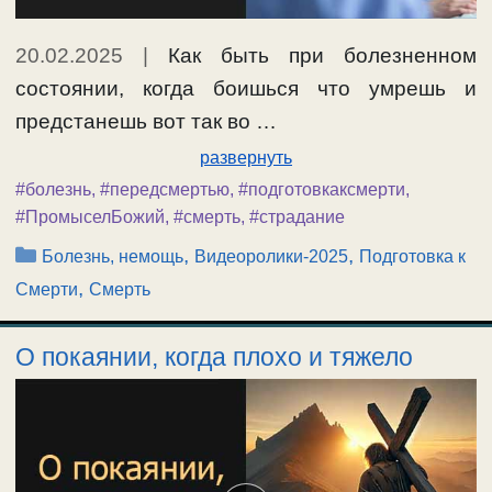
20.02.2025
|
Как быть при болезненном
состоянии, когда боишься что умрешь и
предстанешь вот так во …
развернуть
#болезнь
,
#передсмертью
,
#подготовкаксмерти
,
#ПромыселБожий
,
#смерть
,
#страдание
Рубрики
,
,
Болезнь, немощь
Видеоролики-2025
Подготовка к
,
Смерти
Смерть
О покаянии, когда плохо и тяжело