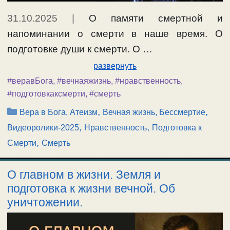
31.10.2025
|
О памяти смертной и
напоминании о смерти в наше время. О
подготовке души к смерти. О …
развернуть
#веравБога
,
#вечнаяжизнь
,
#нравственность
,
#подготовкаксмерти
,
#смерть
Рубрики
,
,
Вера в Бога, Атеизм
Вечная жизнь, Бессмертие
,
,
Видеоролики-2025
Нравственность
Подготовка к
,
Смерти
Смерть
О главном в жизни. Земля и
подготовка к жизни вечной. Об
уничтожении.