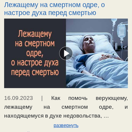
Лежащему на смертном одре, о
настрое духа перед смертью
16.09.2023
|
Как помочь верующему,
лежащему на смертном одре, и
находящемуся в духе недовольства, …
развернуть