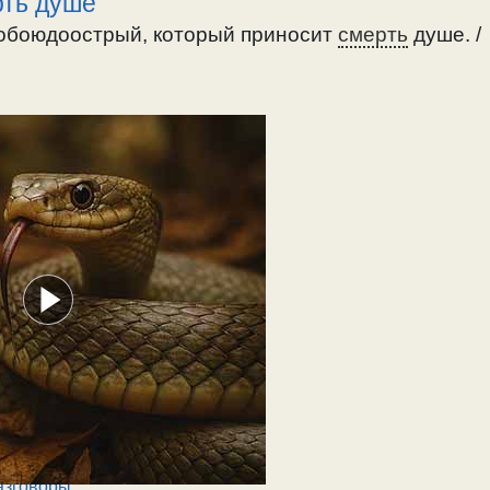
рть душе
 обоюдоострый, который приносит
смерть
душе. /
азговоры