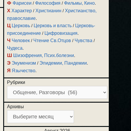
Ф
Фарисеи
/
Философия
/
Фильмы, Кино
.
Х
Характер
/
Христианин
/
Христианство,
православие
.
Ц
Церковь
/
Церковь и власть
/
Церковь-
присоединение
/
Цифровизация
.
Ч
Человек
/
Чтение Св.Отцов
/
Чувства
/
Чудеса
.
Ш
Шизофрения, Псих.болезни
.
Э
Экуменизм
/
Эпидемии, Пандемии
.
Я
Язычество
.
Рубрики
Архивы
Август 2026