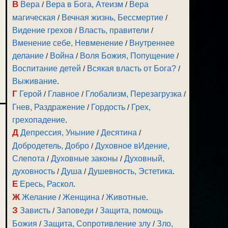
В
Вера
/
Вера в Бога, Атеизм
/
Вера
магическая
/
Вечная жизнь, Бессмертие
/
Видение грехов
/
Власть, правители
/
Вменение себе, Невменение
/
Внутреннее
делание
/
Война
/
Воля Божия, Попущение
/
Воспитание детей
/
Всякая власть от Бога?
/
Выживание
.
Г
Герой
/
Главное
/
Глобализм, Перезагрузка
/
Гнев, Раздражение
/
Гордость
/
Грех,
грехопадение
.
Д
Депрессия, Уныние
/
Десятина
/
Добродетель, Добро
/
Духовное вИдение,
Слепота
/
Духовные законы
/
Духовный,
духовность
/
Душа
/
Душевность, Эстетика
.
Е
Ересь, Раскол
.
Ж
Желание
/
Женщина
/
Животные
.
З
Зависть
/
Заповеди
/
Защита, помощь
Божия
/
Защита, Сопротивление злу
/
Зло,