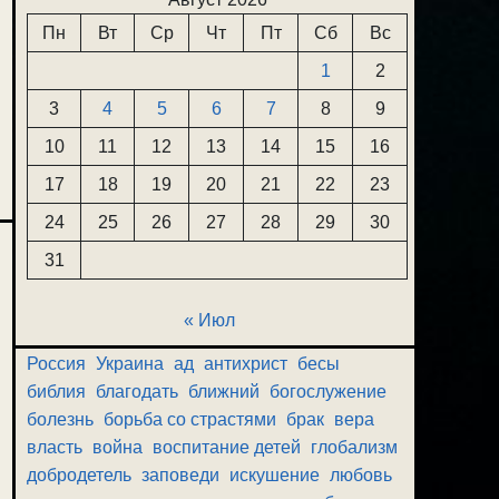
Пн
Вт
Ср
Чт
Пт
Сб
Вс
1
2
3
4
5
6
7
8
9
10
11
12
13
14
15
16
17
18
19
20
21
22
23
24
25
26
27
28
29
30
31
« Июл
Россия
Украина
ад
антихрист
бесы
библия
благодать
ближний
богослужение
болезнь
борьба со страстями
брак
вера
власть
война
воспитание детей
глобализм
добродетель
заповеди
искушение
любовь