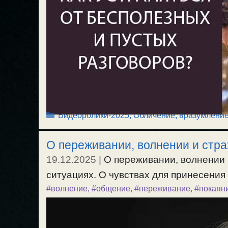
Рубрики
Видеоролики-2025
,
Обличение, вразумлени
О переживании, волнении и стра
19.12.2025
|
О переживании, волнении 
ситуациях. О чувствах для принесения 
#волнение
,
#общение
,
#переживание
,
#покаян