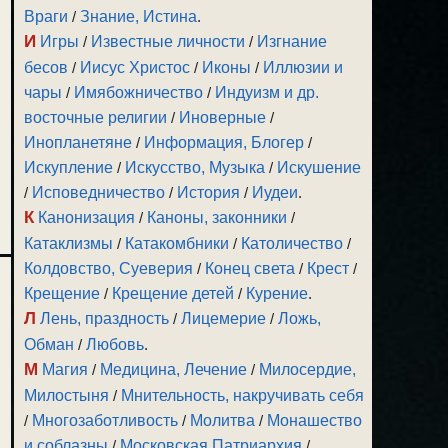
Враги
/
Знание, Истина
.
И
Игры
/
Известные личности
/
Изгнание
бесов
/
Иисус Христос
/
Иконы
/
Иллюзии и
чары
/
Имябожничество
/
Индуизм и др.
восточные религии
/
Иноверные
/
Инопланетяне
/
Информация, Блогер
/
Искупление
/
Искусство, Музыка
/
Искушение
/
Исповедничество
/
История
/
Иудеи
.
К
Канонизация
/
Каноны, законники
/
Катаклизмы
/
Катакомбники
/
Католичество
/
Колдовство, Суеверия
/
Конец света
/
Крест
/
Крещение
/
Крещение детей
/
Курение
.
Л
Лень, праздность
/
Лицемерие
/
Ложь,
Обман
/
Любовь
.
М
Магия
/
Медицина, Лечение
/
Милосердие,
Милостыня
/
Мнительность, накручивать себя
/
Многозаботливость
/
Молитва
/
Монашество
и соблазны
/
Московская Патриархия
/