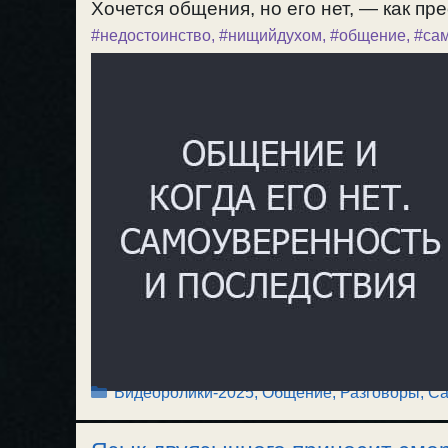
Хочется общения, но его нет, — как пр
#недостоинство
,
#нищийдухом
,
#общение
,
#са
Рубрики
Видеоролики-2025
,
Общение, Разговоры
,
Са