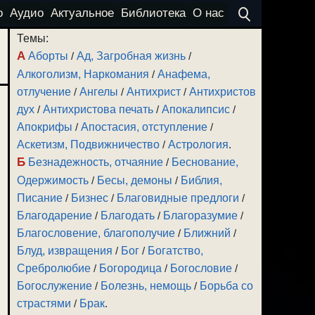
о
Аудио
Актуальное
Библиотека
О нас
Темы:
А
Аборты
/
Ад, Загробная жизнь
/
Алкоголизм, Наркомания
/
Анафема,
отлучение
/
Ангелы
/
Антихрист
/
Антихристов
дух
/
Антихристова печать
/
Апокалипсис
/
Апокрифы
/
Апостасия, отступление
/
Аскетизм, Подвижничество
/
Астрология
.
Б
Безнадежность, отчаяние
/
Беснование,
Одержимость
/
Бесы, демоны
/
Библия,
Писание
/
Бизнес
/
Благовидные предлоги
/
Благодарение
/
Благодать
/
Благоразумие
/
Благословение, благополучие
/
Ближний
/
Блуд, извращения
/
Бог
/
Богатство,
Сребролюбие
/
Богородица
/
Богословие
/
Богослужение
/
Болезнь, немощь
/
Борьба со
страстями
/
Брак
.