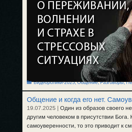
Рубрики
Видеоролики-2025
,
Общение, Разговоры
,
Пе
Общение и когда его нет. Самоу
19.07.2025
|
Один из образов своего н
другим человеком в присутствии Бога. 
самоуверенности, то это приводит к с