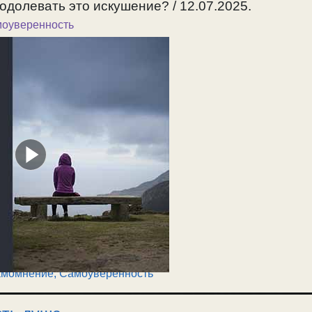
еодолевать это искушение? / 12.07.2025.
моуверенность
момнение, Самоуверенность