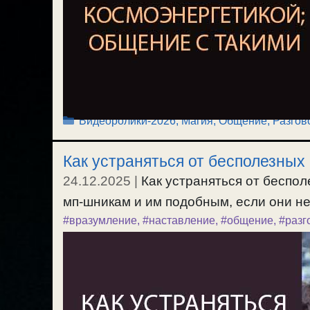
Рубрики
Видеоролики-2026
,
Магия
,
Общение, Разгов
Как устраняться от бесполезных
24.12.2025
|
Как устраняться от беспо
мп-шникам и им подобным, если они не 
#вразумление
,
#наставление
,
#общение
,
#разг