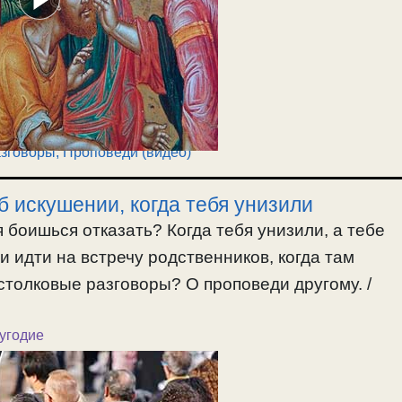
азговоры
,
Проповеди (видео)
б искушении, когда тебя унизили
я боишься отказать? Когда тебя унизили, а тебе
и идти на встречу родственников, когда там
столковые разговоры? О проповеди другому. /
угодие