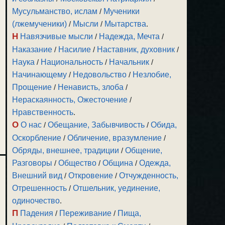
Мусульманство, ислам
/
Мученики
(лжемученики)
/
Мысли
/
Мытарства
.
Н
Навязчивые мысли
/
Надежда, Мечта
/
Наказание
/
Насилие
/
Наставник, духовник
/
Наука
/
Национальность
/
Начальник
/
Начинающему
/
Недовольство
/
Незлобие,
Прощение
/
Ненависть, злоба
/
Нераскаянность, Ожесточение
/
Нравственность
.
О
О нас
/
Обещание, Забывчивость
/
Обида,
Оскорбление
/
Обличение, вразумление
/
Обряды, внешнее, традиции
/
Общение,
Разговоры
/
Общество
/
Община
/
Одежда,
Внешний вид
/
Откровение
/
Отчужденность,
Отрешенность
/
Отшельник, уединение,
одиночество
.
П
Падения
/
Переживание
/
Пища,