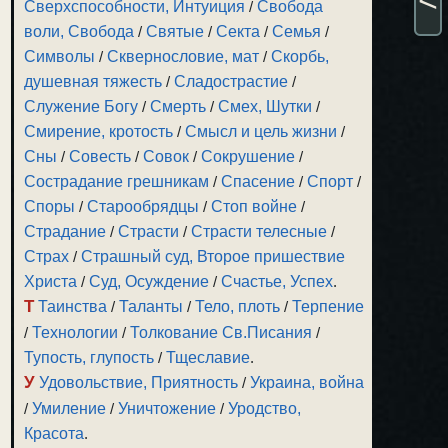
Сверхспособности, Интуиция
/
Свобода
воли, Свобода
/
Святые
/
Секта
/
Семья
/
Символы
/
Сквернословие, мат
/
Скорбь,
душевная тяжесть
/
Сладострастие
/
Служение Богу
/
Смерть
/
Смех, Шутки
/
Смирение, кротость
/
Смысл и цель жизни
/
Сны
/
Совесть
/
Совок
/
Сокрушение
/
Сострадание грешникам
/
Спасение
/
Спорт
/
Споры
/
Старообрядцы
/
Стоп войне
/
Страдание
/
Страсти
/
Страсти телесные
/
Страх
/
Страшный суд, Второе пришествие
Христа
/
Суд, Осуждение
/
Счастье, Успех
.
Т
Таинства
/
Таланты
/
Тело, плоть
/
Терпение
/
Технологии
/
Толкование Св.Писания
/
Тупость, глупость
/
Тщеславие
.
У
Удовольствие, Приятность
/
Украина, война
/
Умиление
/
Уничтожение
/
Уродство,
Красота
.