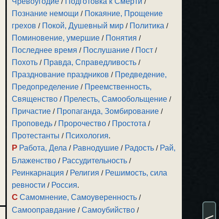
Чревоугодие
/
Подготовка к Смерти
/
Познание немощи
/
Покаяние, Прощение
грехов
/
Покой, Душевный мир
/
Политика
/
Поминовение, умершие
/
Понятия
/
Последнее время
/
Послушание
/
Пост
/
Похоть
/
Правда, Справедливость
/
Празднование праздников
/
Предведение,
Предопределение
/
Преемственность,
Священство
/
Прелесть, Самообольщение
/
Причастие
/
Пропаганда, Зомбирование
/
Проповедь
/
Пророчество
/
Простота
/
Протестанты
/
Психология
.
Р
Работа, Дела
/
Равнодушие
/
Радость
/
Рай,
Блаженство
/
Рассудительность
/
Реинкарнация
/
Религия
/
Решимость, сила
ревности
/
Россия
.
С
Самомнение, Самоуверенность
/
Самооправдание
/
Самоубийство
/
<