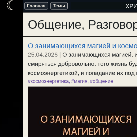
☾
Перейти
ХР
Главная
Темы
к
Общение, Разгово
содержимому
О занимающихся магией и космо
25.04.2026
|
О занимающихся магией, и
смиряться добровольно, того жизнь б
космоэнергетикой, и попадание их под 
#космоэнергетика
,
#магия
,
#общение