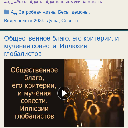
#ад
,
#бесы
,
#душа
,
#душевныемуки
,
#совесть
Рубрики
,
,
Ад, Загробная жизнь
Бесы, демоны
,
,
Видеоролики-2024
Душа
Совесть
Общественное благо, его критерии, и
мучения совести. Иллюзии
глобалистов