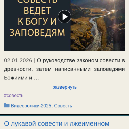
02.01.2026
|
О руководстве законом совести в
древности, затем написанными заповедями
Божиими и …
развернуть
#совесть
Рубрики
,
Видеоролики-2025
Совесть
О лукавой совести и лжеименном