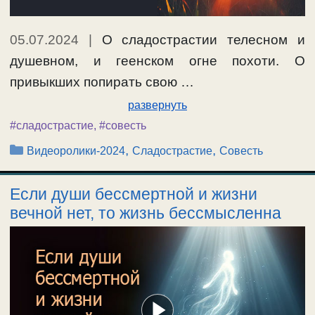
05.07.2024
|
О сладострастии телесном и
душевном, и геенском огне похоти. О
привыкших попирать свою …
развернуть
#сладострастие
,
#совесть
Рубрики
,
,
Видеоролики-2024
Сладострастие
Совесть
Если души бессмертной и жизни
вечной нет, то жизнь бессмысленна