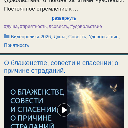
удовольствия, о погоне за этими чувствами.
Постоянное стремление к …
развернуть
#душа
,
#приятность
,
#совесть
,
#удовольствие
Рубрики
,
,
,
Видеоролики-2026
Душа
Совесть
Удовольствие,
Приятность
О блаженстве, совести и спасении; о
причине страданий.