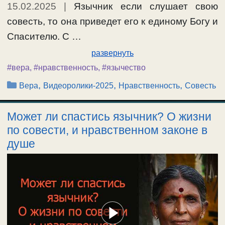
15.02.2025
|
Язычник если слушает свою
совесть, то она приведет его к единому Богу и
Спасителю. С …
развернуть
#вера
,
#нравственность
,
#язычество
Рубрики
,
,
,
Вера
Видеоролики-2025
Нравственность
Совесть
Может ли спастись язычник? О жизни
по совести, и нравственном законе в
душе