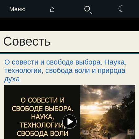
⌂
☾
Меню
Перейти
к
Совесть
содержимому
О совести и свободе выбора. Наука,
технологии, свобода воли и природа
духа.