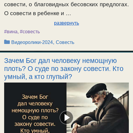
совести, о благовидных бесовских предлогах.
О совести в ребенке и …
развернуть
#вина
,
#совесть
Рубрики
,
Видеоролики-2024
Совесть
Зачем Бог дал человеку немощную
плоть? О суде по закону совести. Кто
умный, а кто глупый?