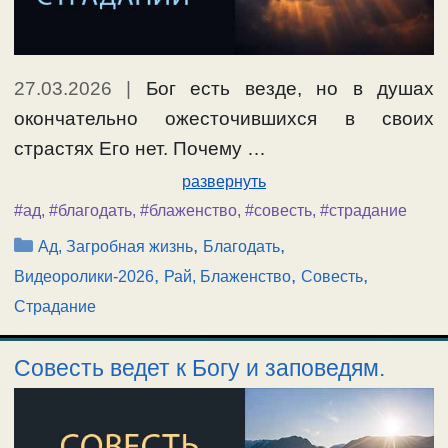
27.03.2026
|
Бог есть везде, но в душах
окончательно ожесточившихся в своих
страстях Его нет. Почему …
развернуть
#ад
,
#благодать
,
#блаженство
,
#совесть
,
#страдание
Рубрики
,
,
Ад, Загробная жизнь
Благодать
,
,
,
Видеоролики-2026
Рай, Блаженство
Совесть
Страдание
Совесть ведет к Богу и заповедям.