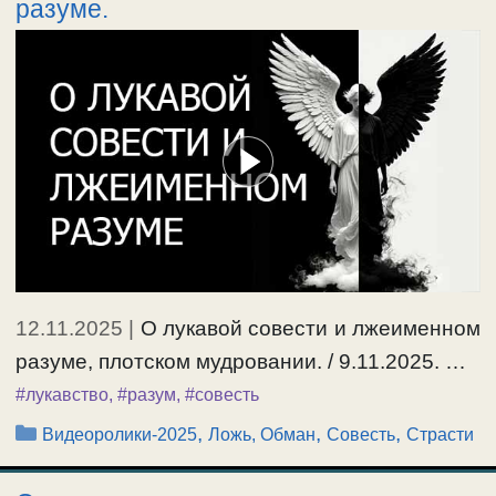
разуме.
12.11.2025
|
О лукавой совести и лжеименном
разуме, плотском мудровании. / 9.11.2025. …
#лукавство
,
#разум
,
#совесть
Рубрики
,
,
,
Видеоролики-2025
Ложь, Обман
Совесть
Страсти