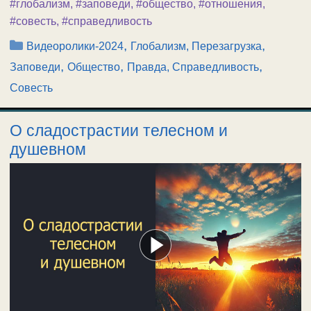
#глобализм
,
#заповеди
,
#общество
,
#отношения
,
#совесть
,
#справедливость
Рубрики
,
,
Видеоролики-2024
Глобализм, Перезагрузка
,
,
,
Заповеди
Общество
Правда, Справедливость
Совесть
О сладострастии телесном и
душевном