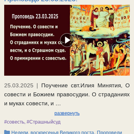
25.03.2025
|
Поучение свт.Илия Минятия, О
совести и Божием правосудии. О страданиях
и муках совести, и …
развернуть
#совесть
,
#Страшныйсуд
Рубрики
,
Недели, воскресенья Великого поста
Проповеди