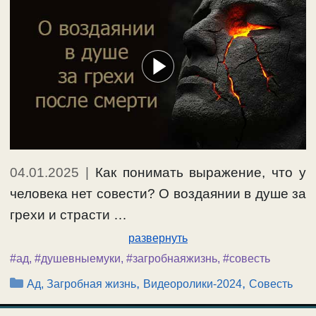
04.01.2025
|
Как понимать выражение, что у
человека нет совести? О воздаянии в душе за
грехи и страсти …
развернуть
#ад
,
#душевныемуки
,
#загробнаяжизнь
,
#совесть
Рубрики
,
,
Ад, Загробная жизнь
Видеоролики-2024
Совесть