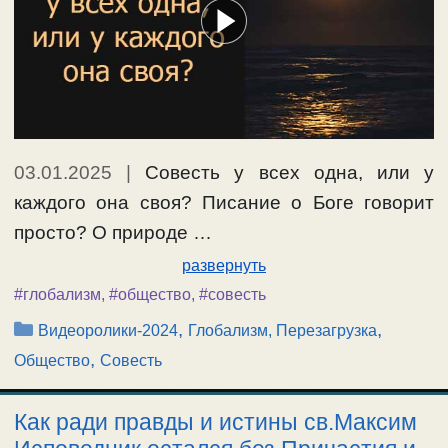
03.01.2025
|
Совесть у всех одна, или у
каждого она своя? Писание о Боге говорит
просто? О природе …
развернуть
#глобализм
,
#общество
,
#совесть
Рубрики
,
,
Видеоролики-2024
Глобализм, Перезагрузка
,
Общество
Совесть
Как ради правды и истины св.Максим