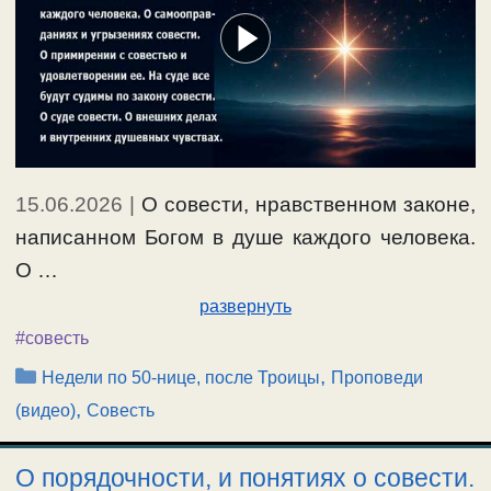
15.06.2026
|
О совести, нравственном законе,
написанном Богом в душе каждого человека.
О …
развернуть
#совесть
Рубрики
,
Недели по 50-нице, после Троицы
Проповеди
,
(видео)
Совесть
О порядочности, и понятиях о совести.