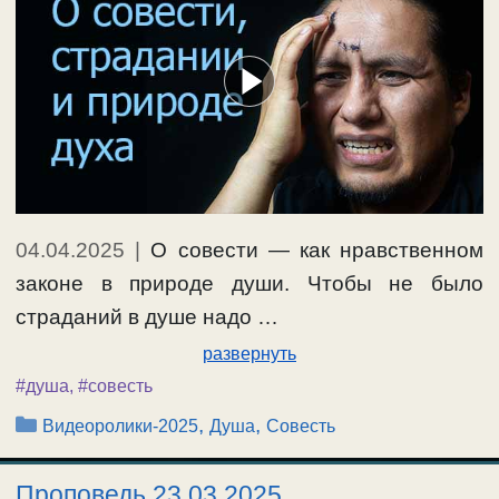
04.04.2025
|
О совести — как нравственном
законе в природе души. Чтобы не было
страданий в душе надо …
развернуть
#душа
,
#совесть
Рубрики
,
,
Видеоролики-2025
Душа
Совесть
Проповедь 23.03.2025.