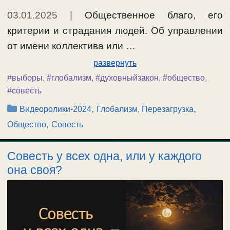
03.01.2025
|
Общественное благо, его
критерии и страдания людей. Об управлении
от имени коллектива или …
развернуть
#выборы
,
#глобализм
,
#духовныйзакон
,
#общество
,
#совесть
Рубрики
,
,
Видеоролики-2024
Глобализм, Перезагрузка
,
Общество
Совесть
Совесть у всех одна, или у каждого
она своя?