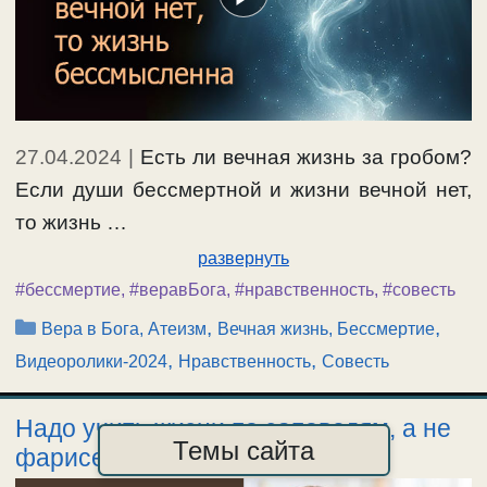
27.04.2024
|
Есть ли вечная жизнь за гробом?
Если души бессмертной и жизни вечной нет,
то жизнь …
развернуть
#бессмертие
,
#веравБога
,
#нравственность
,
#совесть
Рубрики
,
,
Вера в Бога, Атеизм
Вечная жизнь, Бессмертие
,
,
Видеоролики-2024
Нравственность
Совесть
Надо учить жизни по заповедям, а не
Темы сайта
фарисейству