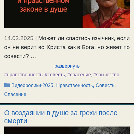
14.02.2025
|
Может ли спастись язычник, если
он не верит во Христа как в Бога, но живет по
совести? …
развернуть
#нравственность
,
#совесть
,
#спасение
,
#язычество
Рубрики
,
,
,
Видеоролики-2025
Нравственность
Совесть
Спасение
О воздаянии в душе за грехи после
смерти