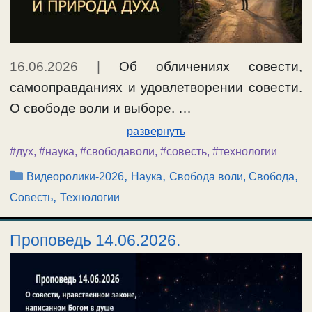
16.06.2026
|
Об обличениях совести,
самооправданиях и удовлетворении совести.
О свободе воли и выборе. …
развернуть
#дух
,
#наука
,
#свободаволи
,
#совесть
,
#технологии
Рубрики
,
,
,
Видеоролики-2026
Наука
Свобода воли, Свобода
,
Совесть
Технологии
Проповедь 14.06.2026.