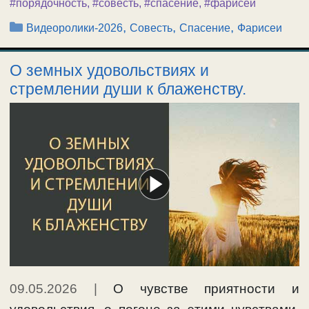
#порядочность
,
#совесть
,
#спасение
,
#фарисеи
Рубрики
,
,
,
Видеоролики-2026
Совесть
Спасение
Фарисеи
О земных удовольствиях и
стремлении души к блаженству.
09.05.2026
|
О чувстве приятности и