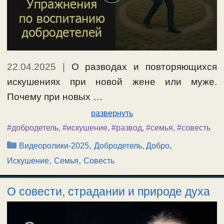
22.04.2025
|
О разводах и повторяющихся
искушениях при новой жене или муже.
Почему при новых …
развернуть
#добродетель
,
#искушение
,
#развод
,
#семья
,
#совесть
Рубрики
,
,
Видеоролики-2025
Добродетель, Добро
,
,
Искушение
Семья
Совесть
О совести, страдании и природе духа