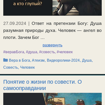
27.09.2024
|
Ответ на претензии Богу: Душа
разумная природы духа. Человек — ангел во
плоти. Зачем Бог …
развернуть
#веравБога
,
#душа
,
#совесть
,
#человек
Рубрики
,
,
,
Вера в Бога, Атеизм
Видеоролики-2024
Душа
,
Совесть
Человек
Понятие о жизни по совести. О
самооправдании