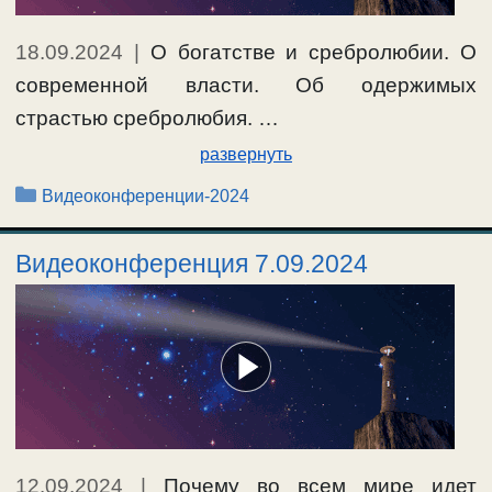
18.09.2024
|
О богатстве и сребролюбии. О
современной власти. Об одержимых
страстью сребролюбия. …
развернуть
Рубрики
Видеоконференции-2024
Видеоконференция 7.09.2024
12.09.2024
|
Почему во всем мире идет