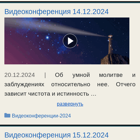
Видеоконференция 14.12.2024
20.12.2024
|
Об умной молитве и
заблуждениях относительно нее. Отчего
зависит чистота и истинность …
развернуть
Рубрики
Видеоконференции-2024
Видеоконференция 15.12.2024