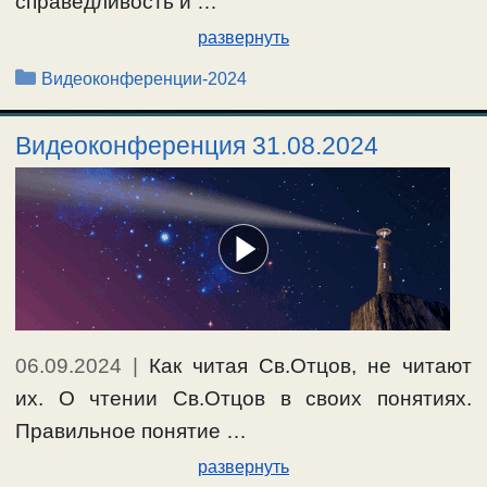
справедливость и …
развернуть
Рубрики
Видеоконференции-2024
Видеоконференция 31.08.2024
06.09.2024
|
Как читая Св.Отцов, не читают
их. О чтении Св.Отцов в своих понятиях.
Правильное понятие …
развернуть