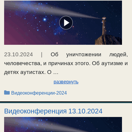
23.10.2024
|
Об уничтожении людей,
человечества, и причинах этого. Об аутизме и
детях аутистах. О …
развернуть
Рубрики
Видеоконференции-2024
Видеоконференция 13.10.2024