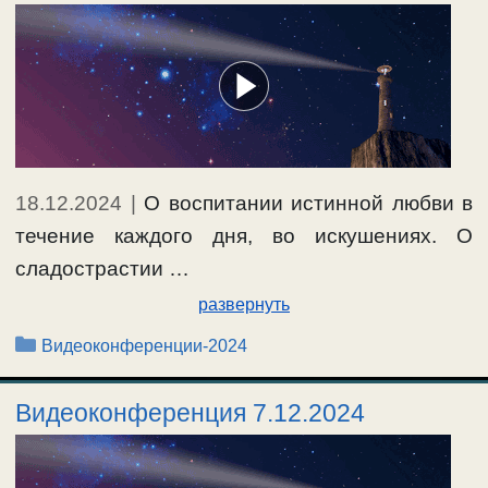
18.12.2024
|
О воспитании истинной любви в
течение каждого дня, во искушениях. О
сладострастии …
развернуть
Рубрики
Видеоконференции-2024
Видеоконференция 7.12.2024