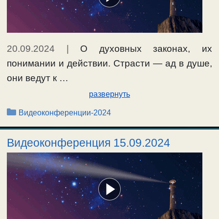
20.09.2024
|
О духовных законах, их
понимании и действии. Страсти — ад в душе,
они ведут к …
развернуть
Рубрики
Видеоконференции-2024
Видеоконференция 15.09.2024