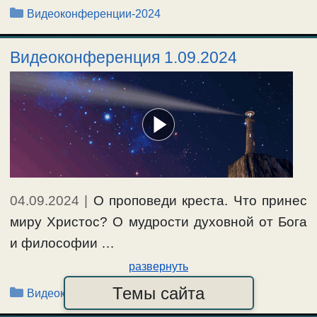
Рубрики
Видеоконференции-2024
Видеоконференция 1.09.2024
04.09.2024
|
О проповеди креста. Что принес
миру Христос? О мудрости духовной от Бога
и философии …
развернуть
Темы сайта
Рубрики
Видеоконференции-2024