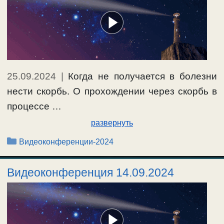
25.09.2024
|
Когда не получается в болезни
нести скорбь. О прохождении через скорбь в
процессе …
развернуть
Рубрики
Видеоконференции-2024
Видеоконференция 14.09.2024