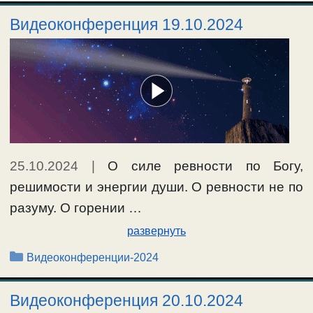
Видеоконференция 19.10.2024
25.10.2024
|
О силе ревности по Богу,
решимости и энергии души. О ревности не по
разуму. О горении …
развернуть
Рубрики
Видеоконференции-2024
Видеоконференция 20.10.2024