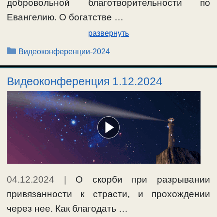
добровольной благотворительности по
Евангелию. О богатстве …
развернуть
Рубрики
Видеоконференции-2024
Видеоконференция 1.12.2024
04.12.2024
|
О скорби при разрывании
привязанности к страсти, и прохождении
через нее. Как благодать …