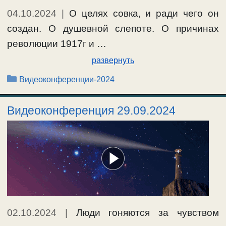
04.10.2024
|
О целях совка, и ради чего он
создан. О душевной слепоте. О причинах
революции 1917г и …
развернуть
Рубрики
Видеоконференции-2024
Видеоконференция 29.09.2024
02.10.2024
|
Люди гоняются за чувством