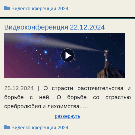
Рубрики
Видеоконференции-2024
Видеоконференция 22.12.2024
25.12.2024
|
О страсти расточительства и
борьбе с ней. О борьбе со страстью
сребролюбия и лихоимства. …
развернуть
Рубрики
Видеоконференции-2024