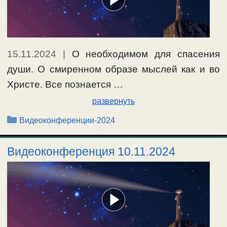
15.11.2024
|
О необходимом для спасения
души. О смиренном образе мыслей как и во
Христе. Все познается …
развернуть
Рубрики
Видеоконференции-2024
Видеоконференция 10.11.2024