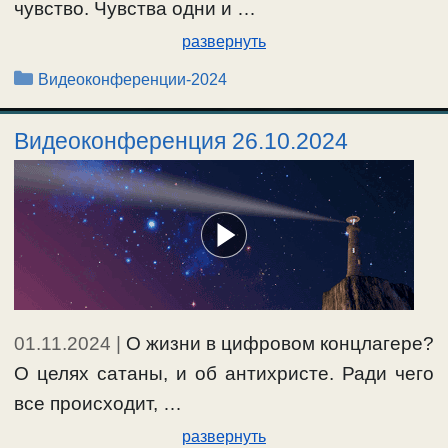
чувство. Чувства одни и …
развернуть
Рубрики
Видеоконференции-2024
Видеоконференция 26.10.2024
01.11.2024
|
О жизни в цифровом концлагере?
О целях сатаны, и об антихристе. Ради чего
все происходит, …
развернуть