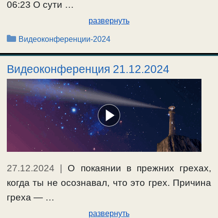
06:23 О сути …
развернуть
Рубрики
Видеоконференции-2024
Видеоконференция 21.12.2024
27.12.2024
|
О покаянии в прежних грехах,
когда ты не осознавал, что это грех. Причина
греха — …
развернуть