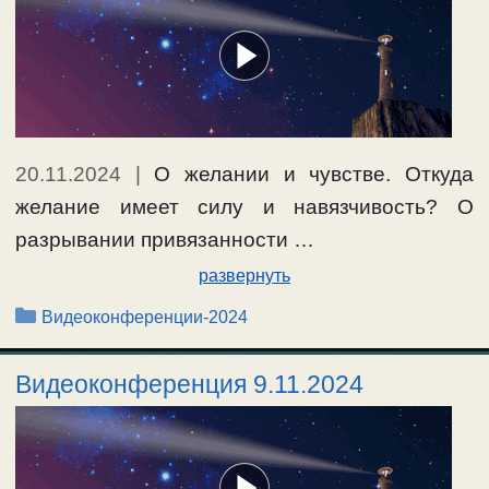
20.11.2024
|
О желании и чувстве. Откуда
желание имеет силу и навязчивость? О
разрывании привязанности …
развернуть
Рубрики
Видеоконференции-2024
Видеоконференция 9.11.2024