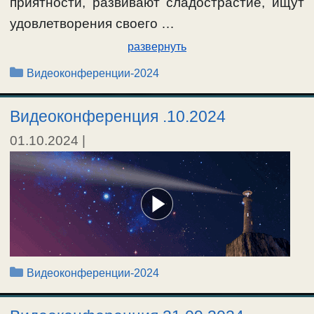
приятности, развивают сладострастие, ищут
удовлетворения своего …
развернуть
Рубрики
Видеоконференции-2024
Видеоконференция .10.2024
01.10.2024
|
Рубрики
Видеоконференции-2024