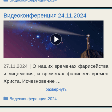
Видеоконференции-2024
Видеоконференция 24.11.2024
27.11.2024
|
О наших временах фарисейства
и лицемерия, и временах фарисеев времен
Христа. Исчезновение …
развернуть
Рубрики
Видеоконференции-2024