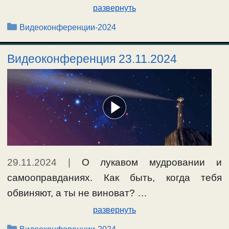
развернуть
Рубрики
Видеоконференции-2024
Видеоконференция 23.11.2024
29.11.2024
|
О лукавом мудровании и
самооправданиях. Как быть, когда тебя
обвиняют, а ты не виноват? …
развернуть
Рубрики