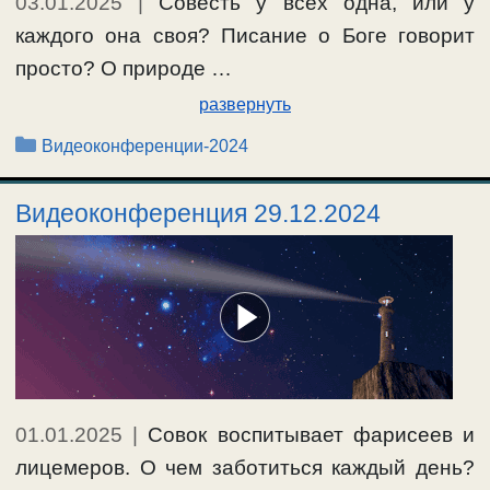
03.01.2025
|
Совесть у всех одна, или у
каждого она своя? Писание о Боге говорит
просто? О природе …
развернуть
Рубрики
Видеоконференции-2024
Видеоконференция 29.12.2024
01.01.2025
|
Совок воспитывает фарисеев и
лицемеров. О чем заботиться каждый день?