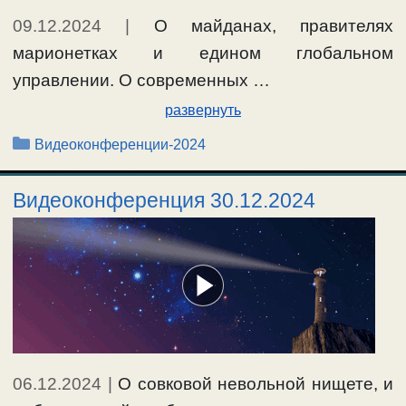
09.12.2024
|
О майданах, правителях
марионетках и едином глобальном
управлении. О современных …
развернуть
Рубрики
Видеоконференции-2024
Видеоконференция 30.12.2024
06.12.2024
|
О совковой невольной нищете, и