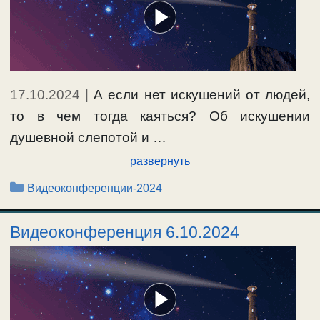
17.10.2024
|
А если нет искушений от людей,
то в чем тогда каяться? Об искушении
душевной слепотой и …
развернуть
Рубрики
Видеоконференции-2024
Видеоконференция 6.10.2024