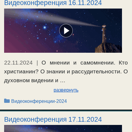
Видеоконференция 16.11.2024
22.11.2024
|
О мнении и самомнении. Кто
христианин? О знании и рассудительности. О
духовном видении и …
развернуть
Рубрики
Видеоконференции-2024
Видеоконференция 17.11.2024