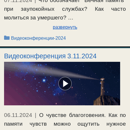
07.11.2024
|
Что обозначает "Вечная память"
при заупокойных службах? Как часто
молиться за умершего? …
развернуть
Рубрики
Видеоконференции-2024
Видеоконференция 3.11.2024
06.11.2024
|
О чувстве благоговения. Как по
памяти чувств можно ощутить нужное