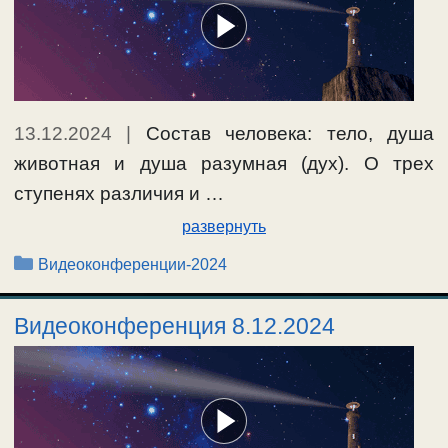
13.12.2024
|
Состав человека: тело, душа
животная и душа разумная (дух). О трех
ступенях различия и …
развернуть
Рубрики
Видеоконференции-2024
Видеоконференция 8.12.2024