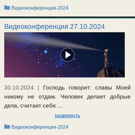
Рубрики
Видеоконференции-2024
Видеоконференция 27.10.2024
30.10.2024
|
Господь говорит: славы Моей
никому не отдам. Человек делает добрые
дела, считает себя …
развернуть
Рубрики
Видеоконференции-2024