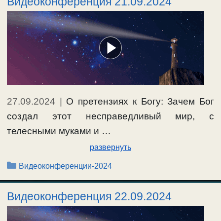
Видеоконференция 21.09.2024
27.09.2024
|
О претензиях к Богу: Зачем Бог
создал этот несправедливый мир, с
телесными муками и …
развернуть
Рубрики
Видеоконференции-2024
Видеоконференция 22.09.2024