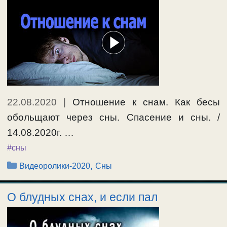
22.08.2020
|
Отношение к снам. Как бесы
обольщают через сны. Спасение и сны. /
14.08.2020г. …
#сны
Рубрики
,
Видеоролики-2020
Сны
О блудных снах, и если пал