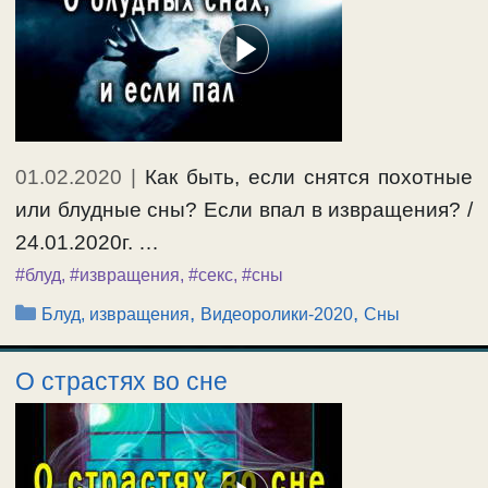
01.02.2020
|
Как быть, если снятся похотные
или блудные сны? Если впал в извращения? /
24.01.2020г. …
#блуд
,
#извращения
,
#секс
,
#сны
Рубрики
,
,
Блуд, извращения
Видеоролики-2020
Сны
О страстях во сне