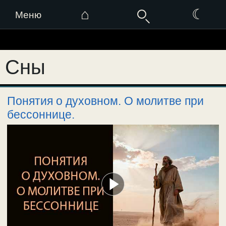
⌂
☾
Меню
Перейти
к
Сны
содержимому
Понятия о духовном. О молитве при
бессоннице.