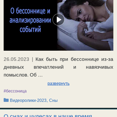
26.05.2023
|
Как быть при бессоннице из-за
дневных впечатлений и навязчивых
помыслов. Об …
развернуть
#бессоница
Рубрики
,
Видеоролики-2023
Сны
О снах и чудесах в наше время