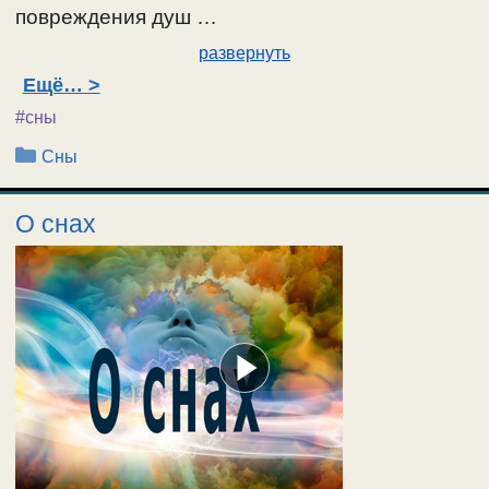
повреждения душ …
развернуть
Ещё…
#сны
Рубрики
Сны
О снах