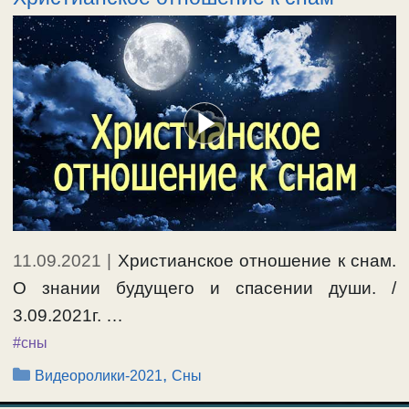
11.09.2021
|
Христианское отношение к снам.
О знании будущего и спасении души. /
3.09.2021г. …
#сны
Рубрики
,
Видеоролики-2021
Сны