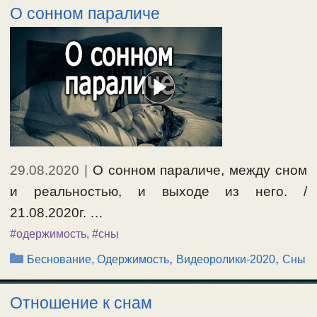
О сонном параличе
29.08.2020
|
О сонном параличе, между сном
и реальностью, и выходе из него. /
21.08.2020г. …
#одержимость
,
#сны
Рубрики
,
,
Беснование, Одержимость
Видеоролики-2020
Сны
Отношение к снам