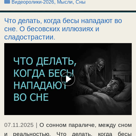
Рубрики
,
,
Видеоролики-2026
Мысли
Сны
Что делать, когда бесы нападают во
сне. О бесовских иллюзиях и
сладострастии.
07.11.2025
|
О сонном параличе, между сном
и реальностью. Что делать, когда бесы