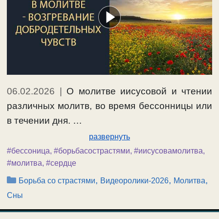
06.02.2026
|
О молитве иисусовой и чтении
различных молитв, во время бессонницы или
в течении дня. …
развернуть
#бессоница
,
#борьбасострастями
,
#иисусовамолитва
,
#молитва
,
#сердце
Рубрики
,
,
,
Борьба со страстями
Видеоролики-2026
Молитва
Сны