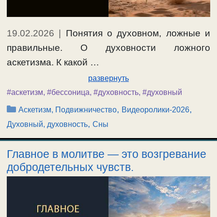
19.02.2026
|
Понятия о духовном, ложные и
правильные. О духовности ложного
аскетизма. К какой …
развернуть
#аскетизм
,
#бессоница
,
#духовность
,
#духовный
Рубрики
,
,
Аскетизм, Подвижничество
Видеоролики-2026
,
Духовный, духовность
Сны
Главное в молитве — это возгревание
добродетельных чувств.