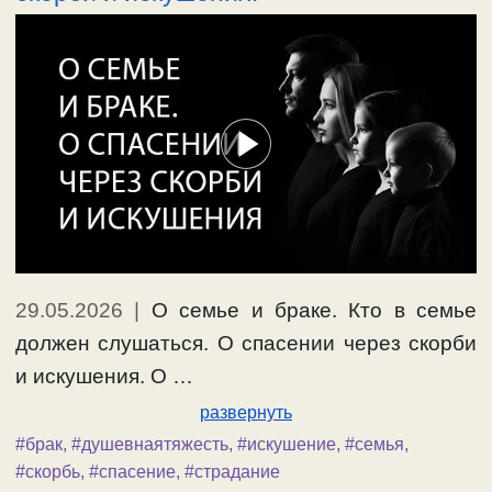
29.05.2026
|
О семье и браке. Кто в семье
должен слушаться. О спасении через скорби
и искушения. О …
развернуть
#брак
,
#душевнаятяжесть
,
#искушение
,
#семья
,
#скорбь
,
#спасение
,
#страдание