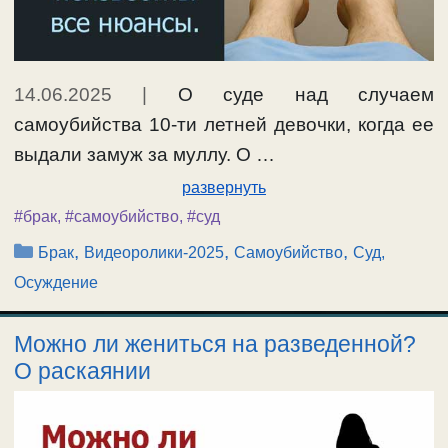
14.06.2025
|
О суде над случаем
самоубийства 10-ти летней девочки, когда ее
выдали замуж за муллу. О …
развернуть
#брак
,
#самоубийство
,
#суд
Рубрики
,
,
,
Брак
Видеоролики-2025
Самоубийство
Суд,
Осуждение
Можно ли жениться на разведенной?
О раскаянии