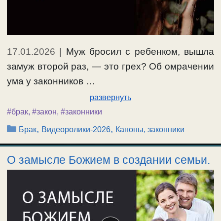
17.01.2026
|
Муж бросил с ребенком, вышла
замуж второй раз, — это грех? Об омрачении
ума у законников …
развернуть
#брак
,
#закон
,
#законники
Рубрики
,
,
Брак
Видеоролики-2026
Каноны, законники
О замысле Божием в создании семьи.