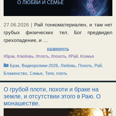
27.06.2026
|
Рай тонкоматериален, и там нет
грубых физических тел. Бог предвидел
грехопадение, и …
развернуть
#брак
,
#любовь
,
#плоть
,
#похоть
,
#Рай
,
#семья
Рубрики
,
,
,
,
Брак
Видеоролики-2026
Любовь
Похоть
Рай,
,
,
Блаженство
Семья
Тело, плоть
О грубой плоти, похоти и браке на
земле, и отсутствии этого в Раю. О
монашестве.