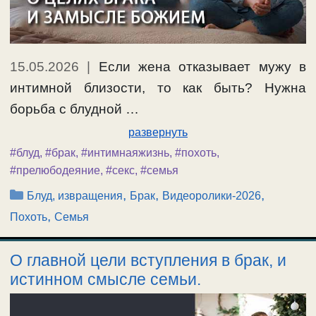
15.05.2026
|
Если жена отказывает мужу в
интимной близости, то как быть? Нужна
борьба с блудной …
развернуть
#блуд
,
#брак
,
#интимнаяжизнь
,
#похоть
,
#прелюбодеяние
,
#секс
,
#семья
Рубрики
,
,
,
Блуд, извращения
Брак
Видеоролики-2026
,
Похоть
Семья
О главной цели вступления в брак, и
истинном смысле семьи.