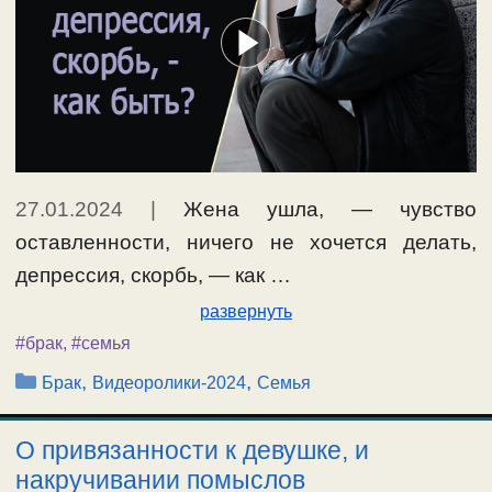
27.01.2024
|
Жена ушла, — чувство
оставленности, ничего не хочется делать,
депрессия, скорбь, — как …
развернуть
#брак
,
#семья
Рубрики
,
,
Брак
Видеоролики-2024
Семья
О привязанности к девушке, и
накручивании помыслов