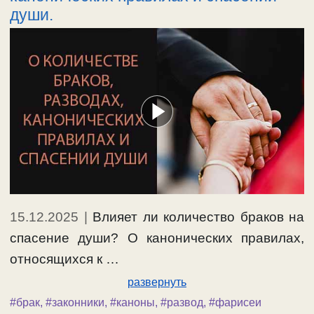
души.
15.12.2025
|
Влияет ли количество браков на
спасение души? О канонических правилах,
относящихся к …
развернуть
#брак
,
#законники
,
#каноны
,
#развод
,
#фарисеи