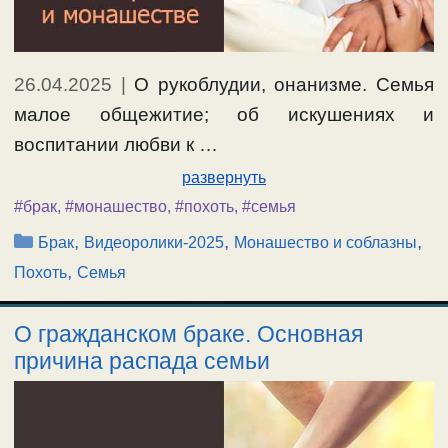
26.04.2025
|
О рукоблудии, онанизме. Семья
малое общежитие; об искушениях и
воспитании любви к …
развернуть
#брак
,
#монашество
,
#похоть
,
#семья
Рубрики
,
,
,
Брак
Видеоролики-2025
Монашество и соблазны
,
Похоть
Семья
О гражданском браке. Основная
причина распада семьи