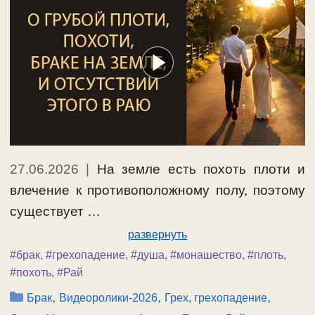
27.06.2026
|
На земле есть похоть плоти и
влечение к противоположному полу, поэтому
существует …
развернуть
#брак
,
#грехопадение
,
#душа
,
#монашество
,
#плоть
,
#похоть
,
#Рай
Рубрики
,
,
,
Брак
Видеоролики-2026
Грех, грехопадение