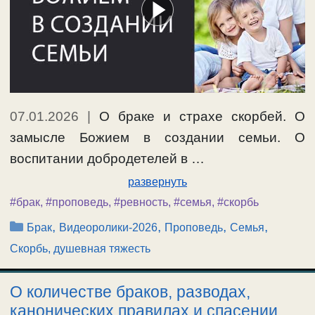
07.01.2026
|
О браке и страхе скорбей. О
замысле Божием в создании семьи. О
воспитании добродетелей в …
развернуть
#брак
,
#проповедь
,
#ревность
,
#семья
,
#скорбь
Рубрики
,
,
,
,
Брак
Видеоролики-2026
Проповедь
Семья
Скорбь, душевная тяжесть
О количестве браков, разводах,
канонических правилах и спасении