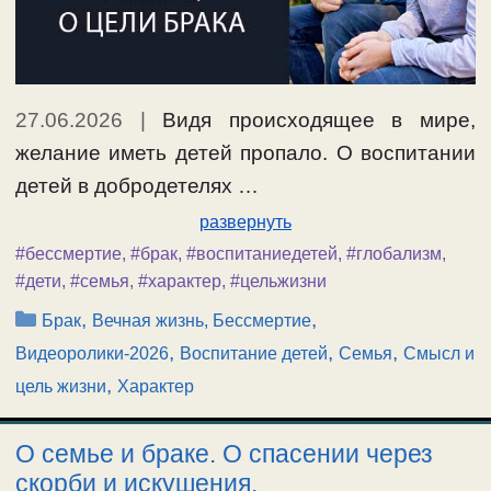
27.06.2026
|
Видя происходящее в мире,
желание иметь детей пропало. О воспитании
детей в добродетелях …
развернуть
#бессмертие
,
#брак
,
#воспитаниедетей
,
#глобализм
,
#дети
,
#семья
,
#характер
,
#цельжизни
Рубрики
,
,
Брак
Вечная жизнь, Бессмертие
,
,
,
Видеоролики-2026
Воспитание детей
Семья
Смысл и
,
цель жизни
Характер
О семье и браке. О спасении через
скорби и искушения.