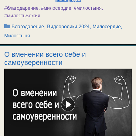
#благодарение
,
#милосердие
,
#милостыня
,
#милостьБожия
Рубрики
,
,
Благодарение
Видеоролики-2024
Милосердие,
Милостыня
О вменении всего себе и
самоуверенности