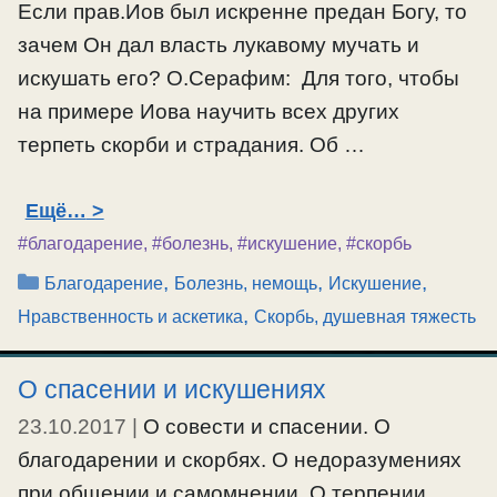
Если прав.Иов был искренне предан Богу, то
зачем Он дал власть лукавому мучать и
искушать его? О.Серафим: Для того, чтобы
на примере Иова научить всех других
терпеть скорби и страдания. Об …
Ещё…
#благодарение
,
#болезнь
,
#искушение
,
#скорбь
Рубрики
,
,
,
Благодарение
Болезнь, немощь
Искушение
,
Нравственность и аскетика
Скорбь, душевная тяжесть
О спасении и искушениях
23.10.2017
|
О совести и спасении. О
благодарении и скорбях. О недоразумениях
при общении и самомнении. О терпении