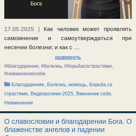
17.05.2025
|
Как человек может проявлять
самомнение и самоутверждаться при
несении болезни; и как с …
развернуть
#благодарение
,
#болезнь
,
#борьбасострастями
,
#невменениесебе
Рубрики
,
,
Благодарение
Болезнь, немощь
Борьба со
,
,
страстями
Видеоролики-2025
Вменение себе,
Невменение
О славословии и благодарении Бога. О
блаженстве ангелов и падении