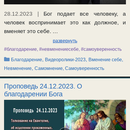
28.12.2023
|
Бог подает все человеку, а
человек воспринимает это как должное, и
вменяет это себе. …
развернуть
#благодарение
,
#невменениесебе
,
#самоуверенность
Рубрики
,
,
Благодарение
Видеоролики-2023
Вменение себе,
,
Невменение
Самомнение, Самоуверенность
Проповедь 24.12.2023. О
благодарении Бога