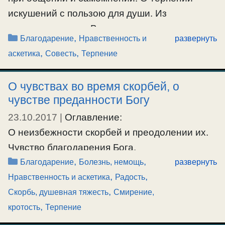
искушений с пользою для души. Из
новомучеников, о.Владимир преодолевает
Рубрики
,
Благодарение
Нравственность и
развернуть
искушения в концлагере. О терпении
,
,
аскетика
Совесть
Терпение
искушений в семье, от жены или мужа.
О чувствах во время скорбей, о
#благодарение
,
#искушение
,
#семья
,
#скорбь
,
#совесть
чувстве преданности Богу
,
#терпение
23.10.2017
|
Оглавление:
О неизбежности скорбей и преодолении их.
Чувство благодарения Бога.
Рубрики
,
,
Чувство благодушия.
Благодарение
Болезнь, немощь
развернуть
,
,
Чувство терпения.
Нравственность и аскетика
Радость
,
Чувство довольства тем, что есть.
Скорбь, душевная тяжесть
Смирение,
,
О возгревании чувств во искушениях и
кротость
Терпение
скорбях.