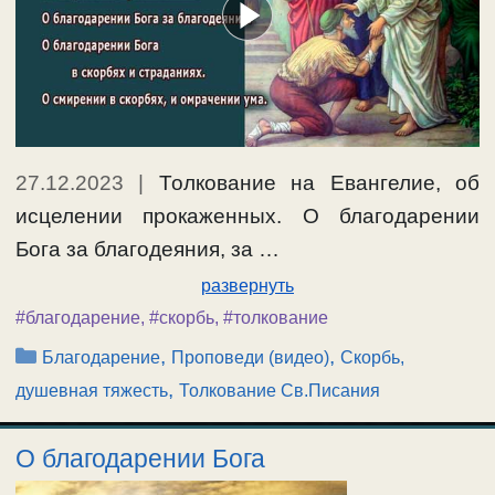
27.12.2023
|
Толкование на Евангелие, об
исцелении прокаженных. О благодарении
Бога за благодеяния, за …
развернуть
#благодарение
,
#скорбь
,
#толкование
Рубрики
,
,
Благодарение
Проповеди (видео)
Скорбь,
,
душевная тяжесть
Толкование Св.Писания
О благодарении Бога