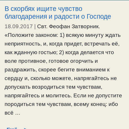
О чувстве преданности Богу.
В скорбях ищите чувство
благодарения и радости о Господе
Как приобретается духовная радость.
Необходимость понуждения себя.
18.09.2017
|
Свт. Феофан Затворник.
«Положите законом: 1) всякую минуту ждать
#благодарение
,
#искушение
,
#преданностьБогу
,
неприятность, и, когда придет, встречать её,
#радость
,
#скорбь
,
#служениеБогу
,
#терпение
как жданную гостью; 2) когда делается что
воле противное, готовое огорчить и
раздражить, скорее бегите вниманием к
сердцу и, сколько можете, напрягайтесь не
допускать возродиться тем чувствам,
напрягайтесь и молитесь. Если не допустите
породиться тем чувствам, всему конец: ибо
всё …