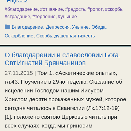
Ещё…
#благодарение
,
#отчаяние
,
#радость
,
#ропот
,
#скорбь
,
#страдание
,
#терпение
,
#уныние
Рубрики
,
,
Благодарение
Депрессия, Уныние
Обида,
,
Оскорбление
Скорбь, душевная тяжесть
О благодарении и славословии Бога.
Свт.Игнатий Брянчанинов
27.11.2015
|
Том 1, «Аскетические опыты»,
гл.43, Поучение в 29-ю неделю. Сказание об
исцелении Господом нашим Иисусом
Христом десяти прокаженных мужей, которое
сегодня читалось в Евангелии (Лк.17:12-19)
[1], положено святою Церковью читать при
всех случаях, когда мы приносим