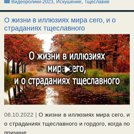
Рубрики
,
,
Видеоролики-2023
Искушение
Тщеславие
О жизни в иллюзиях мира сего, и о
страданиях тщеславного
08.10.2022
|
О жизни в иллюзиях мира сего, и
о страданиях тщеславного и гордого, когда по
причине …