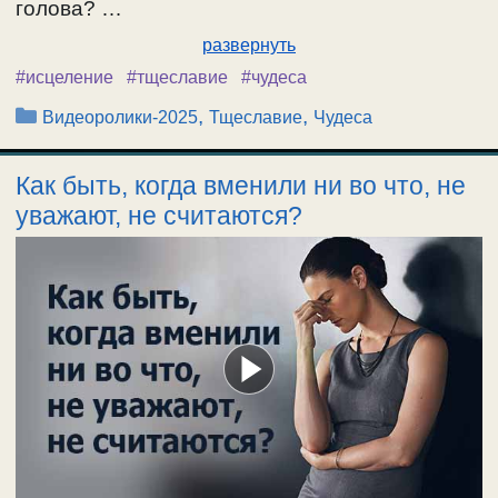
голова? …
развернуть
#исцеление
#тщеславие
#чудеса
Рубрики
,
,
Видеоролики-2025
Тщеславие
Чудеса
Как быть, когда вменили ни во что, не
уважают, не считаются?