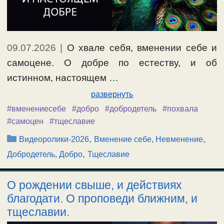
09.07.2026
|
О хвале себя, вменении себе и
самоцене. О добре по естеству, и об
истинном, настоящем …
развернуть
#вменениесебе
#добро
#добродетель
#похвала
#самоцен
#тщеславие
Рубрики
,
,
Видеоролики-2026
Вменение себе, Невменение
,
Добродетель, Добро
Тщеславие
О рождении свыше, и действиях
благодати. О проповеди ближним, и
тщеславии.