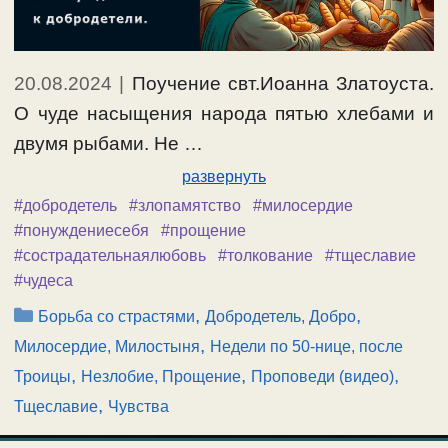
20.08.2024
|
Поучение свт.Иоанна Златоуста.
О чуде насыщения народа пятью хлебами и
двумя рыбами. Не …
развернуть
#добродетель
#злопамятство
#милосердие
#понуждениесебя
#прощение
#сострадательнаялюбовь
#толкование
#тщеславие
#чудеса
Рубрики
,
,
Борьба со страстями
Добродетель, Добро
,
Милосердие, Милостыня
Недели по 50-нице, после
,
,
,
Троицы
Незлобие, Прощение
Проповеди (видео)
,
Тщеславие
Чувства