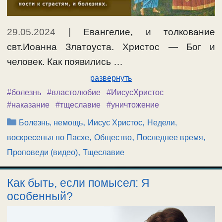
29.05.2024
|
Евангелие, и толкование
свт.Иоанна Златоуста. Христос — Бог и
человек. Как появились …
развернуть
#болезнь
#властолюбие
#ИисусХристос
#наказание
#тщеславие
#уничтожение
Рубрики
,
,
Болезнь, немощь
Иисус Христос
Недели,
,
,
,
воскресенья по Пасхе
Общество
Последнее время
,
Проповеди (видео)
Тщеславие
Как быть, если помысел: Я
особенный?