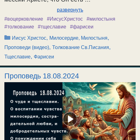
развернуть
#воцерковление
#ИисусХристос
#милостыня
#толкование
#тщеславие
#фарисеи
Рубрики
,
,
Иисус Христос
Милосердие, Милостыня
,
,
Проповеди (видео)
Толкование Св.Писания
,
Тщеславие
Фарисеи
Проповедь 18.08.2024