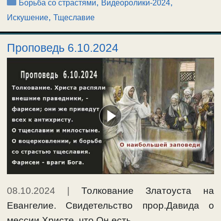
Рубрики
,
,
Борьба со страстями
Видеоролики-2024
,
Искушение
Тщеславие
Проповедь 6.10.2024
08.10.2024
|
Толкование Златоуста на
Евангелие. Свидетельство прор.Давида о
мессии Христе, что Он есть …