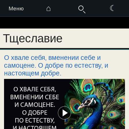
⌂
☾
Меню
Перейти
к
Тщеславие
содержимому
О хвале себя, вменении себе и
самоцене. О добре по естеству, и
настоящем добре.