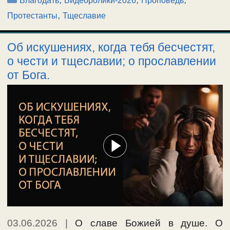
Благодать
Видеоролики-2026
Проповедь
,
Протестанты
Тщеславие
Об искушениях, когда тебя бесчестят,
о чести и тщеславии; о прославлении
от Бога.
03.06.2026
|
О славе Божией в душе. О