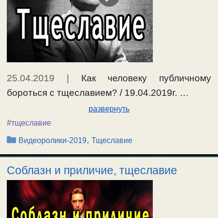
25.04.2019
|
Как человеку публичному
бороться с тщеславием? / 19.04.2019г. …
развернуть
#тщеславие
Рубрики
,
Видеоролики-2019
Тщеславие
Соблазн и приличие, тщеславие