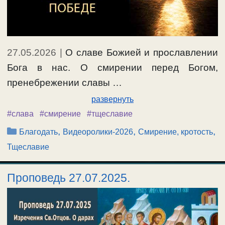
27.05.2026
|
О славе Божией и прославлении
Бога в нас. О смирении перед Богом,
пренебрежении славы …
развернуть
#слава
#смирение
#тщеславие
Рубрики
,
,
,
Благодать
Видеоролики-2026
Смирение, кротость
Тщеславие
Проповедь 27.07.2025.