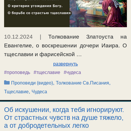
10.12.2024
|
Толкование Златоуста на
Евангелие, о воскрешении дочери Иаира. О
тщеславии и фарисейской …
развернуть
#проповедь
#тщеславие
#чудеса
Рубрики
,
,
Проповеди (видео)
Толкование Св.Писания
,
Тщеславие
Чудеса
Об искушении, когда тебя игнорируют.
От страстных чувств на душе тяжело,
а от добродетельных легко