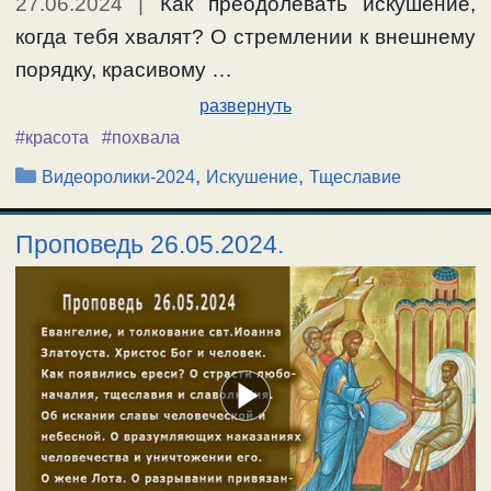
27.06.2024
|
Как преодолевать искушение,
когда тебя хвалят? О стремлении к внешнему
порядку, красивому …
развернуть
#красота
#похвала
Рубрики
,
,
Видеоролики-2024
Искушение
Тщеславие
Проповедь 26.05.2024.