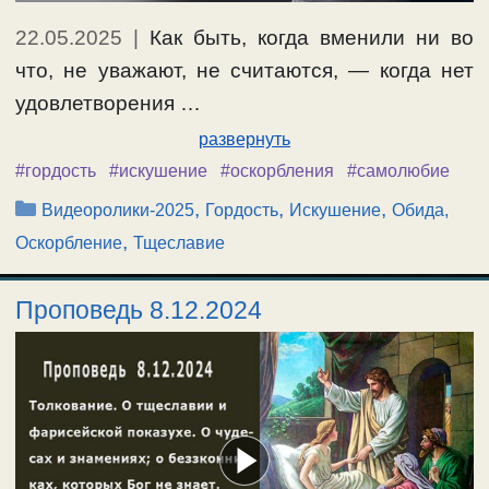
22.05.2025
|
Как быть, когда вменили ни во
что, не уважают, не считаются, — когда нет
удовлетворения …
развернуть
#гордость
#искушение
#оскорбления
#самолюбие
Рубрики
,
,
,
Видеоролики-2025
Гордость
Искушение
Обида,
,
Оскорбление
Тщеславие
Проповедь 8.12.2024