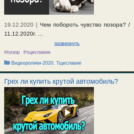
19.12.2020
|
Чем побороть чувство позора? /
11.12.2020г. …
развернуть
#позор
#тщеславие
Рубрики
,
Видеоролики-2020
Тщеславие
Грех ли купить крутой автомобиль?