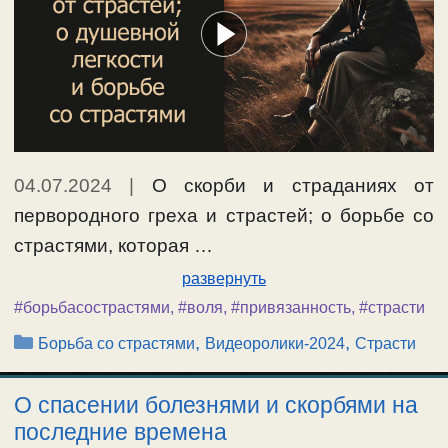
04.07.2024
|
О скорби и страданиях от
первородного греха и страстей; о борьбе со
страстями, которая …
развернуть
#борьбасострастями
,
#воля
,
#привязанность
,
#страсти
Рубрики
,
,
Борьба со страстями
Видеоролики-2024
Страсти
О спасении болезнями и скорбями на
последние времена