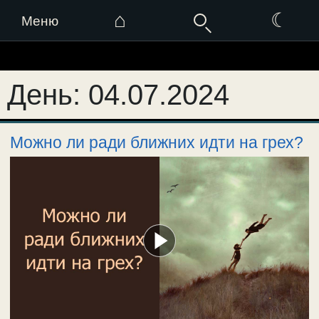
⌂
☾
Меню
Перейти
к
День:
04.07.2024
содержимому
Можно ли ради ближних идти на грех?