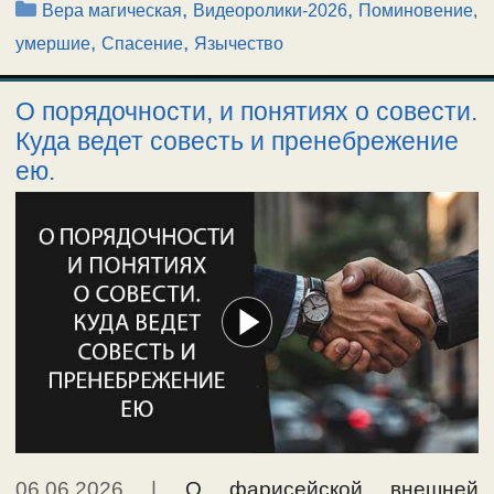
Рубрики
,
,
Вера магическая
Видеоролики-2026
Поминовение,
,
,
умершие
Спасение
Язычество
О порядочности, и понятиях о совести.
Куда ведет совесть и пренебрежение
ею.
06.06.2026
|
О фарисейской внешней