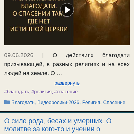
09.06.2026
|
О действиях благодати
призывающей, в разных религиях и на всех
людей на земле. О …
развернуть
#благодать
,
#религия
,
#спасение
Рубрики
,
,
,
Благодать
Видеоролики-2026
Религия
Спасение
О силе рода, бесах и умерших. О
молитве за кого-то и учении о