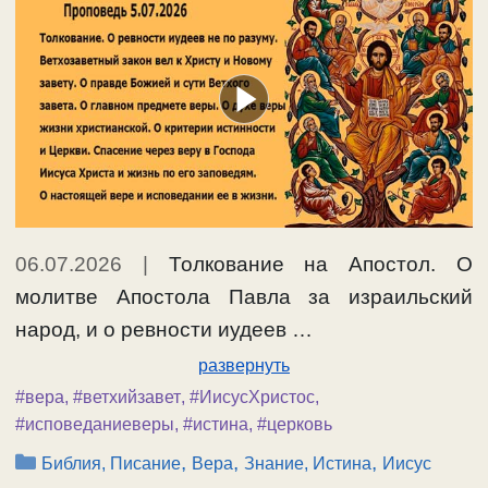
06.07.2026
|
Толкование на Апостол. О
молитве Апостола Павла за израильский
народ, и о ревности иудеев …
развернуть
#вера
,
#ветхийзавет
,
#ИисусХристос
,
#исповеданиеверы
,
#истина
,
#церковь
Рубрики
,
,
,
Библия, Писание
Вера
Знание, Истина
Иисус