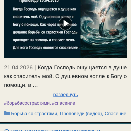
21.04.2026
|
Когда Господь ощущается в душе
как спаситель мой. О душевном вопле к Богу о
помощи, в …
развернуть
#борьбасострастями
,
#спасение
Рубрики
,
,
Борьба со страстями
Проповеди (видео)
Спасение