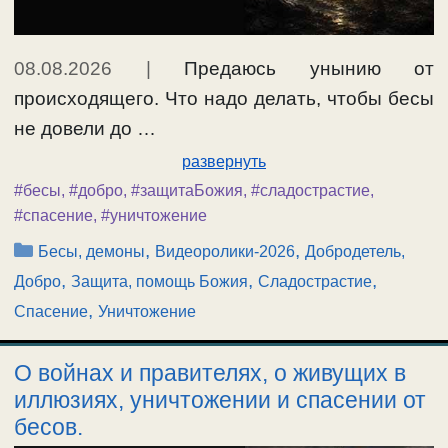
08.08.2026
|
Предаюсь унынию от
происходящего. Что надо делать, чтобы бесы
не довели до …
развернуть
#бесы
,
#добро
,
#защитаБожия
,
#сладострастие
,
#спасение
,
#уничтожение
Рубрики
,
,
Бесы, демоны
Видеоролики-2026
Добродетель,
,
,
,
Добро
Защита, помощь Божия
Сладострастие
,
Спасение
Уничтожение
О войнах и правителях, о живущих в
иллюзиях, уничтожении и спасении от
бесов.