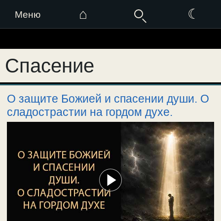
⌂
☾
Меню
Перейти
к
Спасение
содержимому
О защите Божией и спасении души. О
сладострастии на гордом духе.