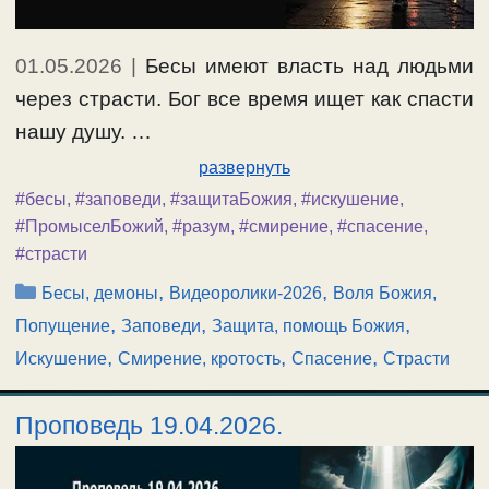
01.05.2026
|
Бесы имеют власть над людьми
через страсти. Бог все время ищет как спасти
нашу душу. …
развернуть
#бесы
,
#заповеди
,
#защитаБожия
,
#искушение
,
#ПромыселБожий
,
#разум
,
#смирение
,
#спасение
,
#страсти
Рубрики
,
,
Бесы, демоны
Видеоролики-2026
Воля Божия,
,
,
,
Попущение
Заповеди
Защита, помощь Божия
,
,
,
Искушение
Смирение, кротость
Спасение
Страсти
Проповедь 19.04.2026.