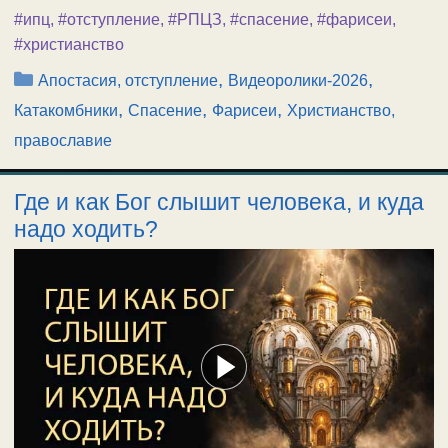
#ипц
,
#отступление
,
#РПЦЗ
,
#спасение
,
#фарисеи
,
#христианство
Рубрики
,
,
Апостасия, отступление
Видеоролики-2026
,
,
,
Катакомбники
Спасение
Фарисеи
Христианство,
православие
Где и как Бог слышит человека, и куда
надо ходить?