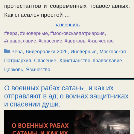
протестантов и современных православных.
Как спасался простой …
развернуть
#вера
,
#иноверные
,
#московскаяпатриархия
,
#православие
,
#спасение
,
#церковь
,
#язычество
Рубрики
,
,
,
Вера
Видеоролики-2026
Иноверные
Московская
,
,
,
Патриархия
Спасение
Христианство, православие
,
Церковь
Язычество
О военных рабах сатаны, и как их
отправляют в ад; о воинах защитниках
и спасении души.