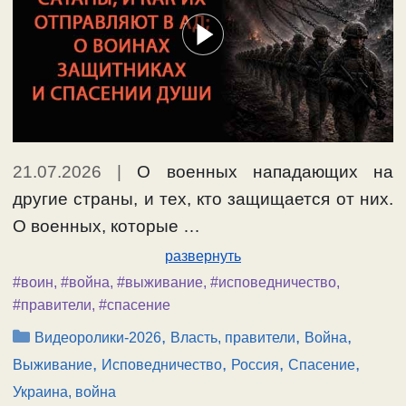
21.07.2026
|
О военных нападающих на
другие страны, и тех, кто защищается от них.
О военных, которые …
развернуть
#воин
,
#война
,
#выживание
,
#исповедничество
,
#правители
,
#спасение
Рубрики
,
,
,
Видеоролики-2026
Власть, правители
Война
,
,
,
,
Выживание
Исповедничество
Россия
Спасение
Украина, война