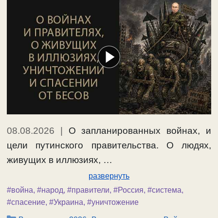
08.08.2026
|
О запланированных войнах, и
цели путинского правительства. О людях,
живущих в иллюзиях, …
развернуть
#война
,
#народ
,
#правители
,
#Россия
,
#система
,
#спасение
,
#Украина
,
#уничтожение