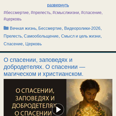
развернуть
#бессмертие
,
#прелесть
,
#смыслжизни
,
#спасение
,
#церковь
Рубрики
,
,
Вечная жизнь, Бессмертие
Видеоролики-2026
,
,
Прелесть, Самообольщение
Смысл и цель жизни
,
Спасение
Церковь
О спасении, заповедях и
добродетелях. О спасении —
магическом и христианском.