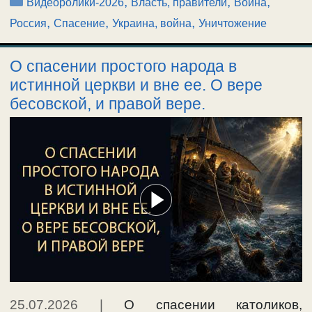
Рубрики
,
,
,
Видеоролики-2026
Власть, правители
Война
,
,
,
Россия
Спасение
Украина, война
Уничтожение
О спасении простого народа в
истинной церкви и вне ее. О вере
бесовской, и правой вере.
25.07.2026
|
О спасении католиков,