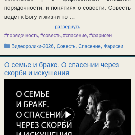
порядочности, и понятиях о совести. Совесть
ведет к Богу и жизни по …
развернуть
#порядочность
,
#совесть
,
#спасение
,
#фарисеи
Рубрики
,
,
,
Видеоролики-2026
Совесть
Спасение
Фарисеи
О семье и браке. О спасении через
скорби и искушения.