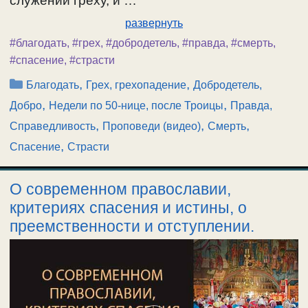
служении греху, и …
развернуть
#благодать
,
#грех
,
#добродетель
,
#правда
,
#смерть
,
#спасение
,
#страсти
Рубрики
,
,
Благодать
Грех, грехопадение
Добродетель,
,
,
Добро
Недели по 50-нице, после Троицы
Правда,
,
,
,
Справедливость
Проповеди (видео)
Смерть
,
Спасение
Страсти
О современном православии,
критериях спасения и истины, о
преемственности и отступлении.