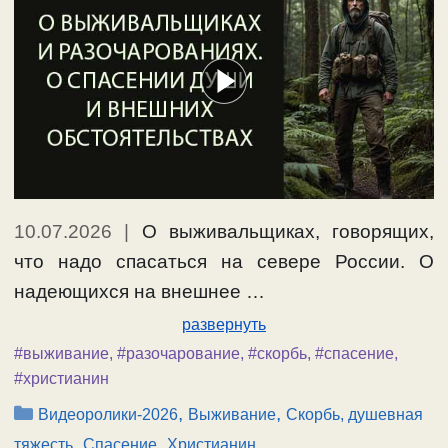
10.07.2026
|
О выживальщиках, говорящих,
что надо спасаться на севере России. О
надеющихся на внешнее …
развернуть
#выживание
,
#разочарование
,
#скорбь
,
#спасение
,
#христианин
Рубрики
,
,
Видеоролики-2026
Выживание
Скорбь, душевная
,
,
тяжесть
Спасение
Христианин