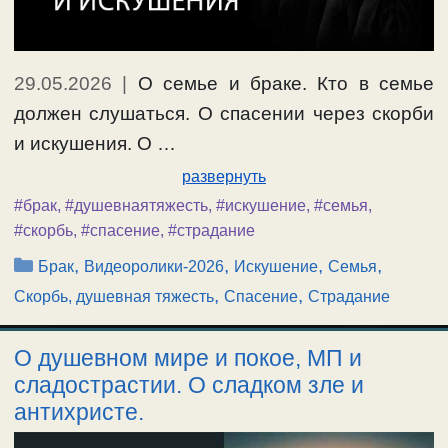
29.05.2026
|
О семье и браке. Кто в семье
должен слушаться. О спасении через скорби
и искушения. О …
развернуть
#брак
,
#душевнаятяжесть
,
#искушение
,
#семья
,
#скорбь
,
#спасение
,
#страдание
Рубрики
,
,
,
,
Брак
Видеоролики-2026
Искушение
Семья
,
,
Скорбь, душевная тяжесть
Спасение
Страдание
О душевном мире и покое, МП и
сладострастии. О сладком зле и
антихристе.