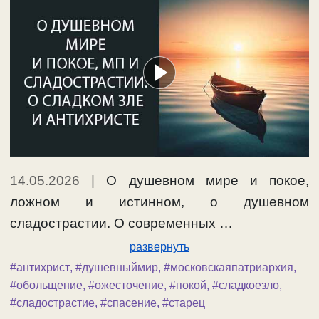
14.05.2026
|
О душевном мире и покое,
ложном и истинном, о душевном
сладострастии. О современных …
развернуть
#антихрист
,
#душевныймир
,
#московскаяпатриархия
,
#обольщение
,
#ожесточение
,
#покой
,
#сладкоезло
,
#сладострастие
,
#спасение
,
#старец