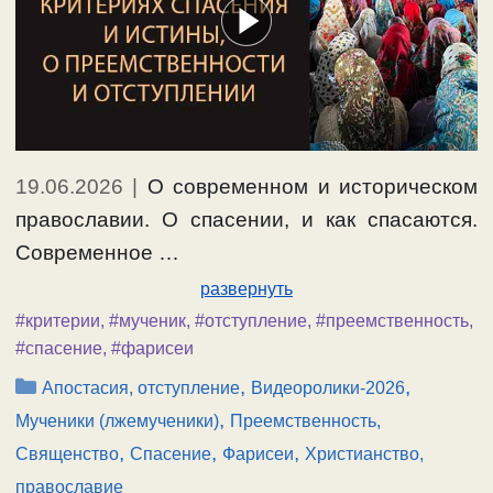
19.06.2026
|
О современном и историческом
православии. О спасении, и как спасаются.
Современное …
развернуть
#критерии
,
#мученик
,
#отступление
,
#преемственность
,
#спасение
,
#фарисеи
Рубрики
,
,
Апостасия, отступление
Видеоролики-2026
,
Мученики (лжемученики)
Преемственность,
,
,
,
Священство
Спасение
Фарисеи
Христианство,
православие