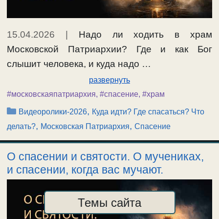
15.04.2026
|
Надо ли ходить в храм
Московской Патриархии? Где и как Бог
слышит человека, и куда надо …
развернуть
#московскаяпатриархия
,
#спасение
,
#храм
Рубрики
,
Видеоролики-2026
Куда идти? Где спасаться? Что
,
,
делать?
Московская Патриархия
Спасение
О спасении и святости. О мучениках,
и спасении, когда вас мучают.
Темы сайта