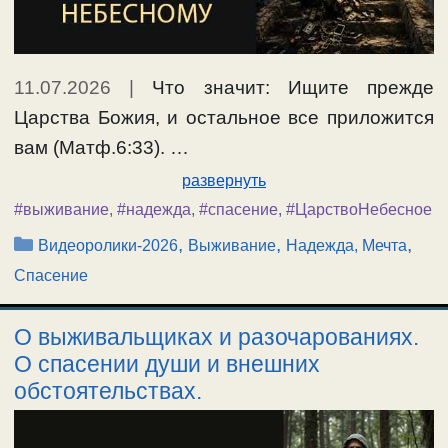
11.07.2026
|
Что значит: Ищите прежде
Царства Божия, и остальное все приложится
вам (Матф.6:33). …
развернуть
#выживание
,
#надежда
,
#спасение
,
#ЦарствоНебесное
Рубрики
,
,
,
Видеоролики-2026
Выживание
Надежда, Мечта
Спасение
О выживальщиках и разочарованиях.
О спасении души и внешних
обстоятельствах.