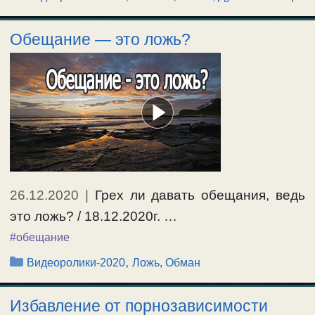
Обещание — это ложь?
26.12.2020
|
Грех ли давать обещания, ведь
это ложь? / 18.12.2020г. …
#обещание
Рубрики
,
Видеоролики-2020
Ложь, Обман
Избавление от порнозависимости