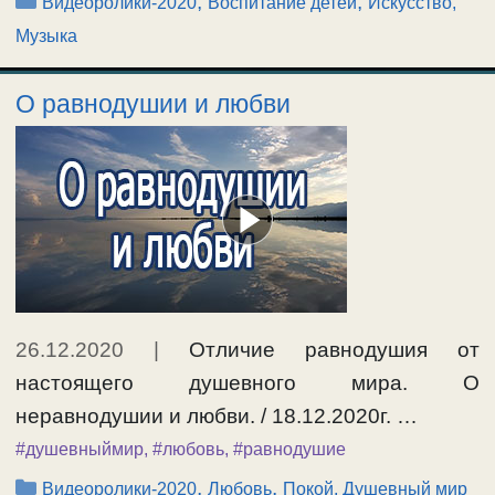
Рубрики
,
,
Видеоролики-2020
Воспитание детей
Искусство,
Музыка
О равнодушии и любви
26.12.2020
|
Отличие равнодушия от
настоящего душевного мира. О
неравнодушии и любви. / 18.12.2020г. …
#душевныймир
,
#любовь
,
#равнодушие
Рубрики
,
,
Видеоролики-2020
Любовь
Покой, Душевный мир