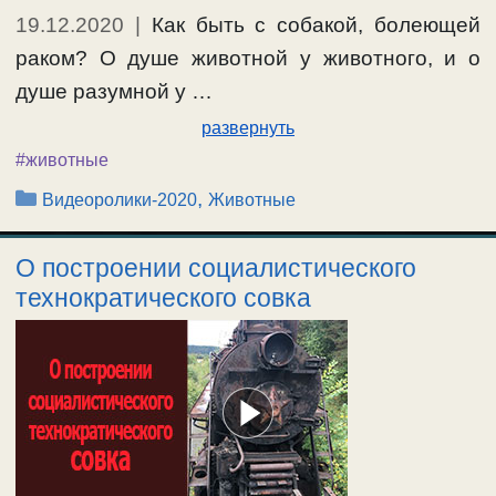
19.12.2020
|
Как быть с собакой, болеющей
раком? О душе животной у животного, и о
душе разумной у …
развернуть
#животные
Рубрики
,
Видеоролики-2020
Животные
О построении социалистического
технократического совка