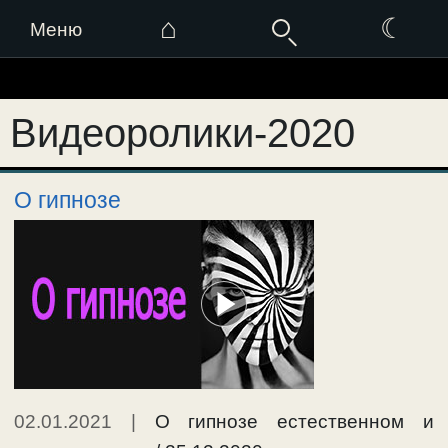
⌂
☾
Меню
Перейти
к
Видеоролики-2020
содержимому
О гипнозе
02.01.2021
|
О гипнозе естественном и