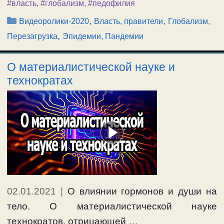
#власть
,
#глобализм
,
#педофилия
Рубрики
,
,
Видеоролики-2020
Власть, правители
Глобализм,
,
Перезагрузка
Эпидемии, Пандемии
О материалистической науке и
технократах
02.01.2021
|
О влиянии гормонов и души на
тело. О материалистической науке
технократов, отрицающей …