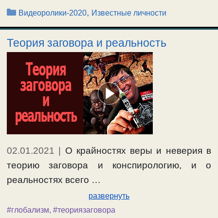
Рубрики
,
Видеоролики-2020
Известные личности
Теория заговора и реальность
02.01.2021
|
О крайностях веры и неверия в
теорию заговора и конспирологию, и о
реальностях всего …
развернуть
#глобализм
,
#теориязаговора