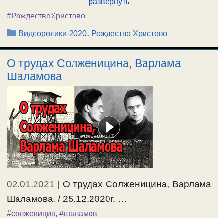
развернуть
#РождествоХристово
Рубрики
,
Видеоролики-2020
Рождество Христово
О трудах Солженицина, Варлама
Шаламова
02.01.2021
|
О трудах Солженицина, Варлама
Шаламова. / 25.12.2020г. …
#солженицин
,
#шаламов