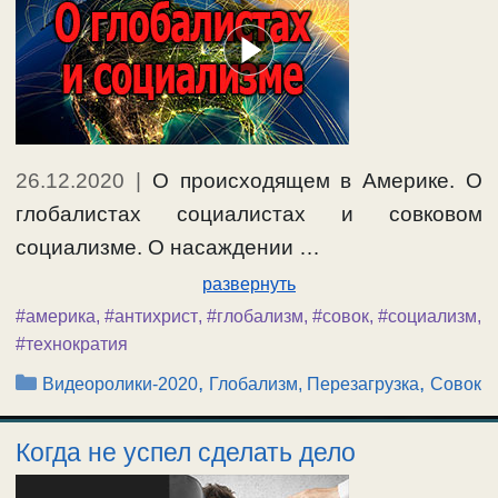
26.12.2020
|
О происходящем в Америке. О
глобалистах социалистах и совковом
социализме. О насаждении …
развернуть
#америка
,
#антихрист
,
#глобализм
,
#совок
,
#социализм
,
#технократия
Рубрики
,
,
Видеоролики-2020
Глобализм, Перезагрузка
Совок
Когда не успел сделать дело