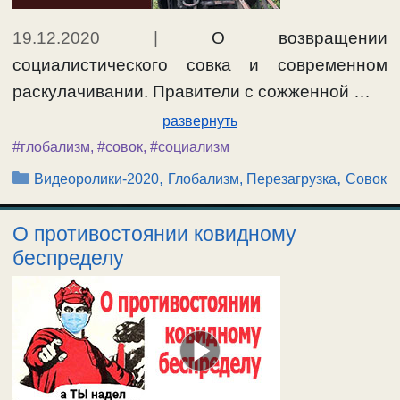
19.12.2020
|
О возвращении
социалистического совка и современном
раскулачивании. Правители с сожженной …
развернуть
#глобализм
,
#совок
,
#социализм
Рубрики
,
,
Видеоролики-2020
Глобализм, Перезагрузка
Совок
О противостоянии ковидному
беспределу