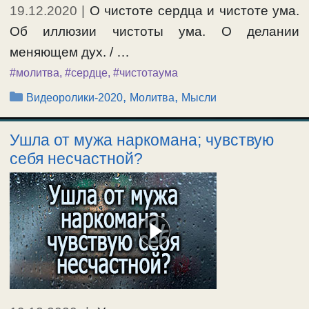
19.12.2020
|
О чистоте сердца и чистоте ума.
Об иллюзии чистоты ума. О делании
меняющем дух. / …
#молитва
,
#сердце
,
#чистотаума
Рубрики
,
,
Видеоролики-2020
Молитва
Мысли
Ушла от мужа наркомана; чувствую
себя несчастной?