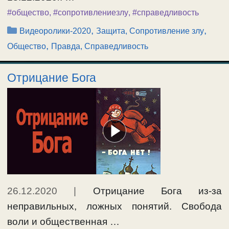
#общество
,
#сопротивлениезлу
,
#справедливость
Рубрики
,
,
Видеоролики-2020
Защита, Сопротивление злу
,
Общество
Правда, Справедливость
Отрицание Бога
26.12.2020
|
Отрицание Бога из-за
неправильных, ложных понятий. Свобода
воли и общественная …