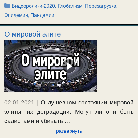
Рубрики
,
,
Видеоролики-2020
Глобализм, Перезагрузка
Эпидемии, Пандемии
О мировой элите
02.01.2021
|
О душевном состоянии мировой
элиты, их деградации. Могут ли они быть
садистами и убивать …
развернуть