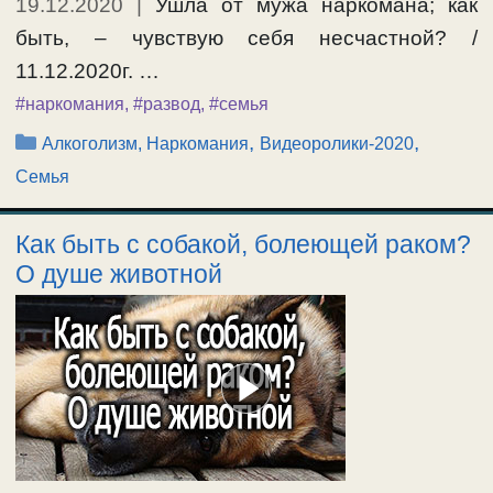
19.12.2020
|
Ушла от мужа наркомана; как
быть, – чувствую себя несчастной? /
11.12.2020г. …
#наркомания
,
#развод
,
#семья
Рубрики
,
,
Алкоголизм, Наркомания
Видеоролики-2020
Семья
Как быть с собакой, болеющей раком?
О душе животной