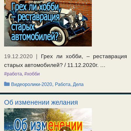
19.12.2020
|
Грех ли хобби, – реставрация
старых автомобилей? / 11.12.2020г. …
#работа
,
#хобби
Рубрики
,
Видеоролики-2020
Работа, Дела
Об изменении желания