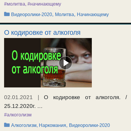
#молитва
,
#начинающему
Рубрики
,
,
Видеоролики-2020
Молитва
Начинающему
О кодировке от алкоголя
02.01.2021
|
О кодировке от алкоголя. /
25.12.2020г. …
#алкоголизм
Рубрики
,
Алкоголизм, Наркомания
Видеоролики-2020