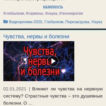
развернуть
#глобализм
,
#гормоны
,
#наука
,
#технократия
Рубрики
,
,
Видеоролики-2020
Глобализм, Перезагрузка
Наука
Чувства, нервы и болезни
02.01.2021
|
Влияют ли чувства на нервную
систему? Страстные чувства – это душевные
болезни. О …