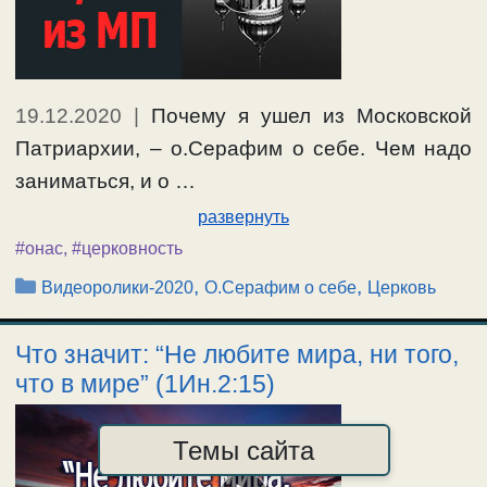
19.12.2020
|
Почему я ушел из Московской
Патриархии, – о.Серафим о себе. Чем надо
заниматься, и о …
развернуть
#онас
,
#церковность
Рубрики
,
,
Видеоролики-2020
О.Серафим о себе
Церковь
Что значит: “Не любите мира, ни того,
что в мире” (1Ин.2:15)
Темы сайта