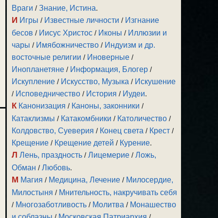
Враги
/
Знание, Истина
.
И
Игры
/
Известные личности
/
Изгнание
бесов
/
Иисус Христос
/
Иконы
/
Иллюзии и
чары
/
Имябожничество
/
Индуизм и др.
восточные религии
/
Иноверные
/
Инопланетяне
/
Информация, Блогер
/
Искупление
/
Искусство, Музыка
/
Искушение
/
Исповедничество
/
История
/
Иудеи
.
К
Канонизация
/
Каноны, законники
/
Катаклизмы
/
Катакомбники
/
Католичество
/
Колдовство, Суеверия
/
Конец света
/
Крест
/
Крещение
/
Крещение детей
/
Курение
.
Л
Лень, праздность
/
Лицемерие
/
Ложь,
Обман
/
Любовь
.
М
Магия
/
Медицина, Лечение
/
Милосердие,
Милостыня
/
Мнительность, накручивать себя
/
Многозаботливость
/
Молитва
/
Монашество
и соблазны
/
Московская Патриархия
/