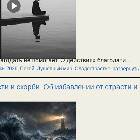
лагодать не помогает. О действиях благодати
ки-2026
,
Покой, Душевный мир
,
Сладострастие
развернуть
би в борьбе и смирении. О душевном
сти к нему, и ложном покое. / 28.06.2026.
ти и скорби. Об избавлении от страсти и