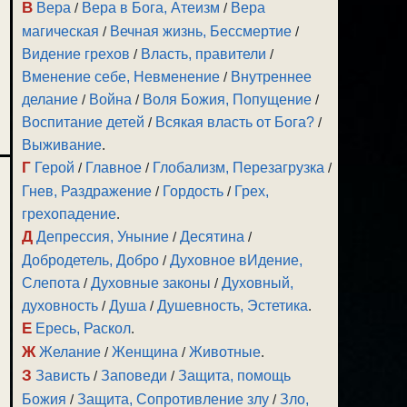
В
Вера
/
Вера в Бога, Атеизм
/
Вера
магическая
/
Вечная жизнь, Бессмертие
/
Видение грехов
/
Власть, правители
/
Вменение себе, Невменение
/
Внутреннее
делание
/
Война
/
Воля Божия, Попущение
/
Воспитание детей
/
Всякая власть от Бога?
/
Выживание
.
Г
Герой
/
Главное
/
Глобализм, Перезагрузка
/
Гнев, Раздражение
/
Гордость
/
Грех,
грехопадение
.
Д
Депрессия, Уныние
/
Десятина
/
Добродетель, Добро
/
Духовное вИдение,
Слепота
/
Духовные законы
/
Духовный,
духовность
/
Душа
/
Душевность, Эстетика
.
Е
Ересь, Раскол
.
Ж
Желание
/
Женщина
/
Животные
.
З
Зависть
/
Заповеди
/
Защита, помощь
Божия
/
Защита, Сопротивление злу
/
Зло,