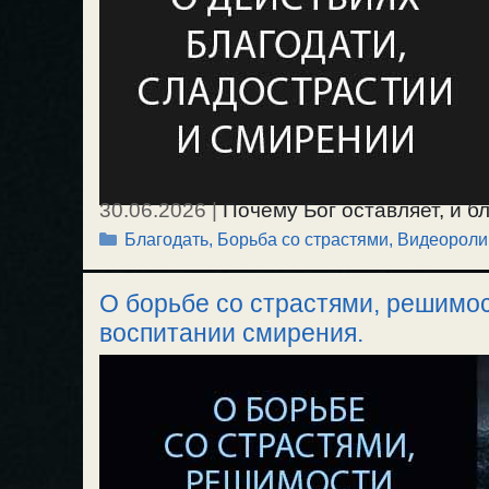
30.06.2026
|
Почему Бог оставляет, и б
Рубрики
Благодать
,
Борьба со страстями
,
Видеороли
утешительном и обучительном. О скор
сладострастии и разрывании привязанно
О борьбе со страстями, решимос
воспитании смирения.