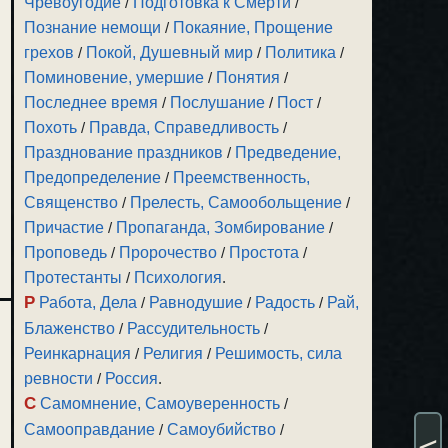
Чревоугодие
/
Подготовка к Смерти
/
Познание немощи
/
Покаяние, Прощение
грехов
/
Покой, Душевный мир
/
Политика
/
Поминовение, умершие
/
Понятия
/
Последнее время
/
Послушание
/
Пост
/
Похоть
/
Правда, Справедливость
/
Празднование праздников
/
Предведение,
Предопределение
/
Преемственность,
Священство
/
Прелесть, Самообольщение
/
Причастие
/
Пропаганда, Зомбирование
/
Проповедь
/
Пророчество
/
Простота
/
Протестанты
/
Психология
.
Р
Работа, Дела
/
Равнодушие
/
Радость
/
Рай,
Блаженство
/
Рассудительность
/
Реинкарнация
/
Религия
/
Решимость, сила
ревности
/
Россия
.
С
Самомнение, Самоуверенность
/
Самооправдание
/
Самоубийство
/
<