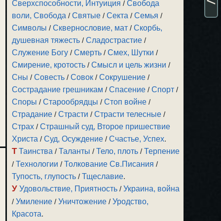
Сверхспособности, Интуиция
/
Свобода
воли, Свобода
/
Святые
/
Секта
/
Семья
/
Символы
/
Сквернословие, мат
/
Скорбь,
душевная тяжесть
/
Сладострастие
/
Служение Богу
/
Смерть
/
Смех, Шутки
/
Смирение, кротость
/
Смысл и цель жизни
/
Сны
/
Совесть
/
Совок
/
Сокрушение
/
Сострадание грешникам
/
Спасение
/
Спорт
/
Споры
/
Старообрядцы
/
Стоп войне
/
Страдание
/
Страсти
/
Страсти телесные
/
Страх
/
Страшный суд, Второе пришествие
Христа
/
Суд, Осуждение
/
Счастье, Успех
.
Т
Таинства
/
Таланты
/
Тело, плоть
/
Терпение
/
Технологии
/
Толкование Св.Писания
/
Тупость, глупость
/
Тщеславие
.
У
Удовольствие, Приятность
/
Украина, война
/
Умиление
/
Уничтожение
/
Уродство,
Красота
.