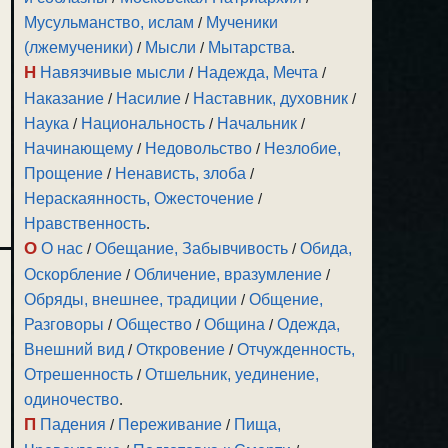
Мусульманство, ислам
/
Мученики
(лжемученики)
/
Мысли
/
Мытарства
.
Н
Навязчивые мысли
/
Надежда, Мечта
/
Наказание
/
Насилие
/
Наставник, духовник
/
Наука
/
Национальность
/
Начальник
/
Начинающему
/
Недовольство
/
Незлобие,
Прощение
/
Ненависть, злоба
/
Нераскаянность, Ожесточение
/
Нравственность
.
О
О нас
/
Обещание, Забывчивость
/
Обида,
Оскорбление
/
Обличение, вразумление
/
Обряды, внешнее, традиции
/
Общение,
Разговоры
/
Общество
/
Община
/
Одежда,
Внешний вид
/
Откровение
/
Отчужденность,
Отрешенность
/
Отшельник, уединение,
одиночество
.
П
Падения
/
Переживание
/
Пища,