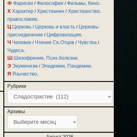
Ф
Фарисеи
/
Философия
/
Фильмы, Кино
.
Х
Характер
/
Христианин
/
Христианство,
православие
.
Ц
Церковь
/
Церковь и власть
/
Церковь-
присоединение
/
Цифровизация
.
Ч
Человек
/
Чтение Св.Отцов
/
Чувства
/
Чудеса
.
Ш
Шизофрения, Псих.болезни
.
Э
Экуменизм
/
Эпидемии, Пандемии
.
Я
Язычество
.
Рубрики
Архивы
Август 2026