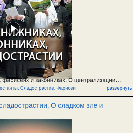
 фарисеях и законниках. О централизации
естанты
,
Сладострастие
,
Фарисеи
развернуть
го сладострастия, объединяющем всех, и
сладострастии. О сладком зле и