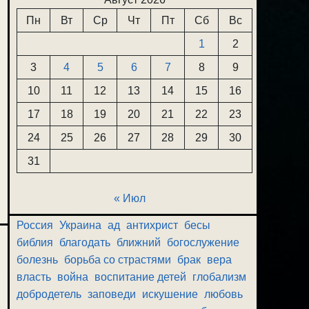
Пн
Вт
Ср
Чт
Пт
Сб
Вс
1
2
3
4
5
6
7
8
9
10
11
12
13
14
15
16
17
18
19
20
21
22
23
24
25
26
27
28
29
30
31
« Июл
Россия
Украина
ад
антихрист
бесы
библия
благодать
ближний
богослужение
болезнь
борьба со страстями
брак
вера
власть
война
воспитание детей
глобализм
добродетель
заповеди
искушение
любовь