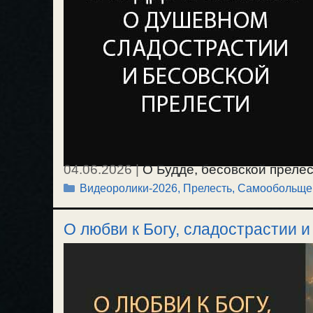
04.06.2026
|
О Будде, бесовской прелес
Рубрики
Видеоролики-2026
,
Прелесть, Самообольще
Индии, которая раздавала всем чувств
приятности и бесовской прелести. / 23.
О любви к Богу, сладострастии 