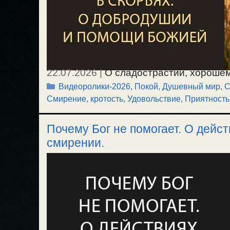
22.07.2026
|
О сладострастии, хорошем
Рубрики
Видеоролики-2026
,
Покой, Душевный мир
,
С
очищении чувств от примеси сладостр
Смирение, кротость
,
Удовольствие, Приятность
мире и покое; и о воспитании чувства
у себя? / 19.07.2026.
Почему Бог не помогает. О дейст
смирении.