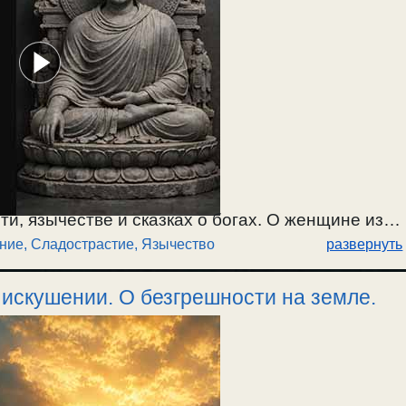
ти, язычестве и сказках о богах. О женщине из
ние
,
Сладострастие
,
Язычество
развернуть
о любви. О душевном сладострастии, чувстве
05.2026.
и искушении. О безгрешности на земле.