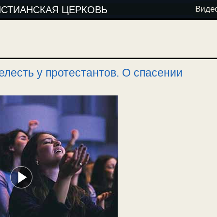
ИСТИАНСКАЯ ЦЕРКОВЬ
Виде
елесть у протестантов. О спасении