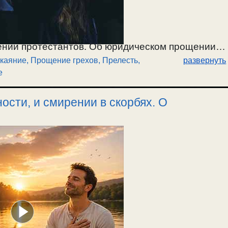
ении протестантов. Об юридическом прощении
каяние, Прощение грехов
,
Прелесть,
развернуть
 у протестантов, и попадании в душевное
е
ерез открытие своего сердца Иисусу. О
ия, борьбу со страстями. Христианин познается
ости, и смирении в скорбях. О
а Господь может войти, а в какое нет. О борьбе
 страстям. Об исполнении заповедей. Как
очных доводах и проповедь слова крестного. /