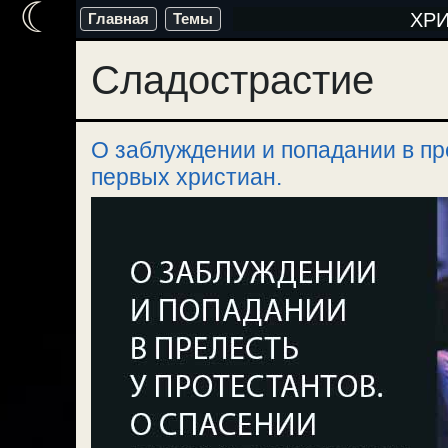
☾
Перейти
ХР
Главная
Темы
к
Сладострастие
содержимому
О заблуждении и попадании в пр
первых христиан.