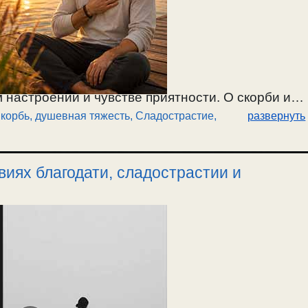
 настроении и чувстве приятности. О скорби и
корбь, душевная тяжесть
,
Сладострастие
,
развернуть
астия. О добродушном состоянии, душевном
 смирения в скорбях. Как удержать помощь Божию
виях благодати, сладострастии и