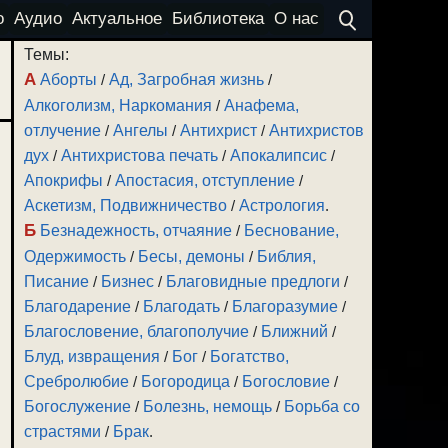
о
Аудио
Актуальное
Библиотека
О нас
Темы:
А
Аборты
/
Ад, Загробная жизнь
/
Алкоголизм, Наркомания
/
Анафема,
отлучение
/
Ангелы
/
Антихрист
/
Антихристов
дух
/
Антихристова печать
/
Апокалипсис
/
Апокрифы
/
Апостасия, отступление
/
Аскетизм, Подвижничество
/
Астрология
.
Б
Безнадежность, отчаяние
/
Беснование,
Одержимость
/
Бесы, демоны
/
Библия,
Писание
/
Бизнес
/
Благовидные предлоги
/
Благодарение
/
Благодать
/
Благоразумие
/
Благословение, благополучие
/
Ближний
/
Блуд, извращения
/
Бог
/
Богатство,
Сребролюбие
/
Богородица
/
Богословие
/
Богослужение
/
Болезнь, немощь
/
Борьба со
страстями
/
Брак
.