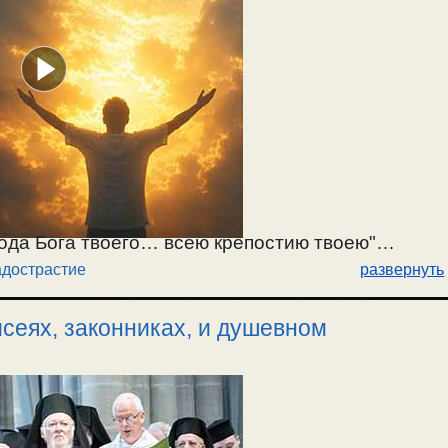
ода Бога твоего… всею крепостию твоею"
дострастие
развернуть
венной любви и сладострастии. Правильно
надо не вменять себе. Святые становились ли
сеях, законниках, и душевном
остояние безгрешности на земле. Об отсечении