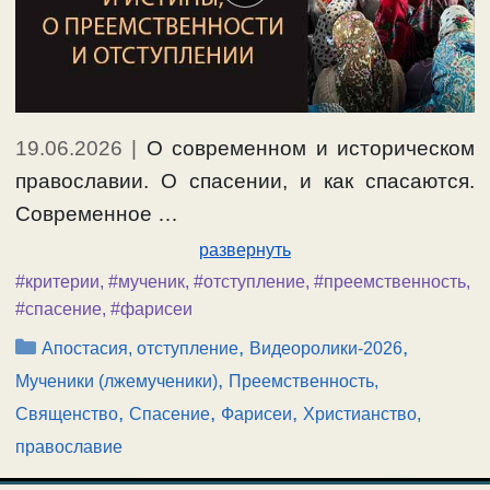
19.06.2026
|
О современном и историческом
православии. О спасении, и как спасаются.
Современное …
развернуть
#критерии
,
#мученик
,
#отступление
,
#преемственность
,
#спасение
,
#фарисеи
Рубрики
,
,
Апостасия, отступление
Видеоролики-2026
,
Мученики (лжемученики)
Преемственность,
,
,
,
Священство
Спасение
Фарисеи
Христианство,
православие