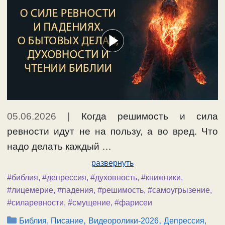
05.06.2026
|
Когда решимость и сила
ревности идут не на пользу, а во вред. Что
надо делать каждый …
развернуть
#библия
,
#депрессия
,
#духовность
,
#книжники
,
#лицемерие
,
#падения
,
#решимость
,
#самоугрызение
,
#силаревности
,
#смущение
,
#фарисеи
Рубрики
,
,
Библия, Писание
Видеоролики-2026
Депрессия,