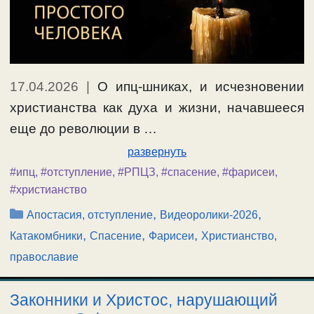
17.04.2026
|
О ипц-шниках, и исчезновении
христианства как духа и жизни, начавшееся
еще до революции в …
развернуть
#ипц
,
#отступление
,
#РПЦЗ
,
#спасение
,
#фарисеи
,
#христианство
Рубрики
,
,
Апостасия, отступление
Видеоролики-2026
,
,
,
Катакомбники
Спасение
Фарисеи
Христианство,
православие
Законники и Христос, нарушающий