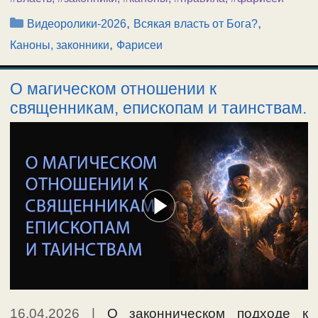
Рубрики
,
,
Видеоролики-2026
Всякая власть от Бога?
,
Каноны, законники
Фарисеи
О магическом отношении к
священникам, епископам и таинствам.
16.04.2026
|
О законническом подходе к