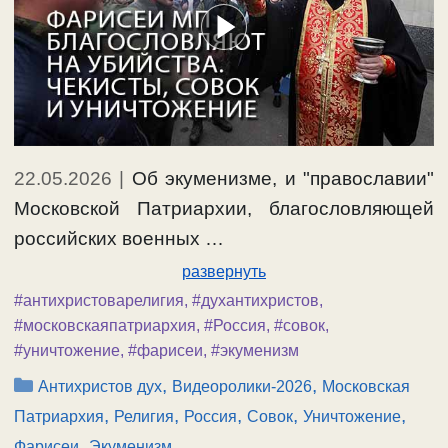
22.05.2026
|
Об экуменизме, и "православии"
Московской Патриархии, благословляющей
российских военных …
развернуть
#антихристоварелигия
,
#духантихристов
,
#московскаяпатриархия
,
#Россия
,
#совок
,
#уничтожение
,
#фарисеи
,
#экуменизм
Рубрики
,
,
Антихристов дух
Видеоролики-2026
Московская
,
,
,
,
,
Патриархия
Религия
Россия
Совок
Уничтожение
,
Фарисеи
Экуменизм