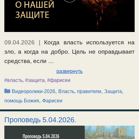
09.04.2026
|
Когда власть используется на
зло, а когда на добро. Цель не оправдывает
средства, если …
развернуть
#власть
,
#защита
,
#фарисеи
Рубрики
,
,
Видеоролики-2026
Власть, правители
Защита,
,
помощь Божия
Фарисеи
Проповедь 5.04.2026.