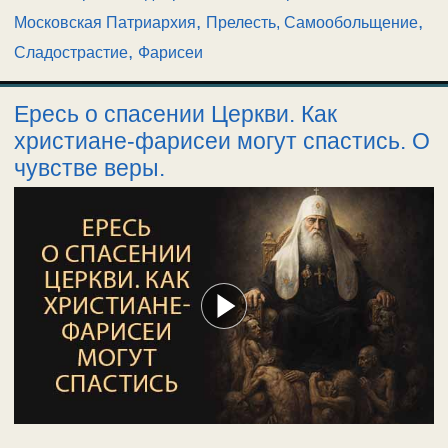
,
,
Московская Патриархия
Прелесть, Самообольщение
,
Сладострастие
Фарисеи
Ересь о спасении Церкви. Как
христиане-фарисеи могут спастись. О
чувстве веры.