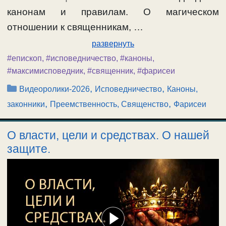
канонам и правилам. О магическом
отношении к священникам, …
развернуть
#епископ
,
#исповедничество
,
#каноны
,
#максимисповедник
,
#священник
,
#фарисеи
Рубрики
,
,
Видеоролики-2026
Исповедничество
Каноны,
,
,
законники
Преемственность, Священство
Фарисеи
О власти, цели и средствах. О нашей
защите.