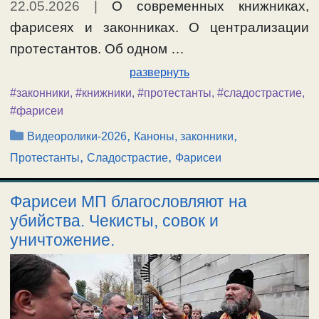
22.05.2026
|
О современных книжниках,
фарисеях и законниках. О централизации
протестантов. Об одном …
развернуть
#законники
,
#книжники
,
#протестанты
,
#сладострастие
,
#фарисеи
Рубрики
,
,
Видеоролики-2026
Каноны, законники
,
,
Протестанты
Сладострастие
Фарисеи
Фарисеи МП благословляют на
убийства. Чекисты, совок и
уничтожение.