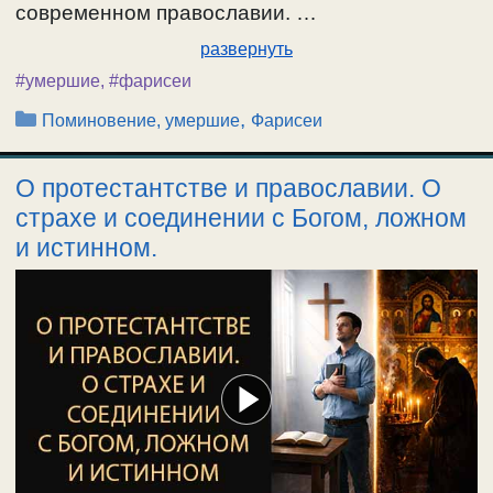
современном православии. …
развернуть
#умершие
,
#фарисеи
Рубрики
,
Поминовение, умершие
Фарисеи
О протестантстве и православии. О
страхе и соединении с Богом, ложном
и истинном.