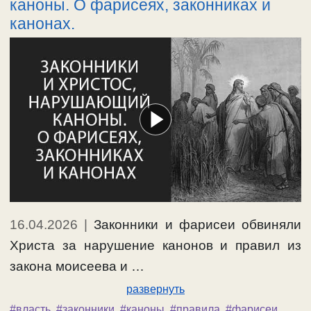
каноны. О фарисеях, законниках и
канонах.
16.04.2026
|
Законники и фарисеи обвиняли
Христа за нарушение канонов и правил из
закона моисеева и …
развернуть
#власть
,
#законники
,
#каноны
,
#правила
,
#фарисеи