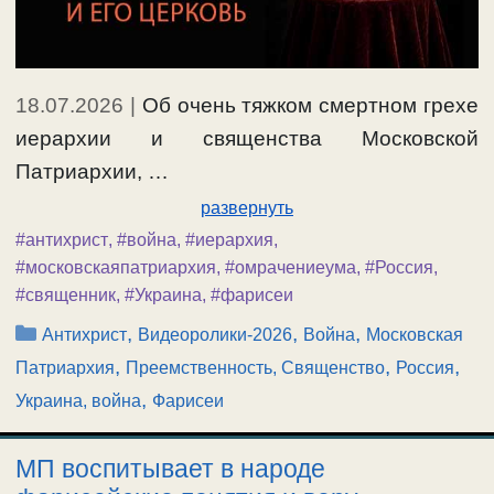
18.07.2026
|
Об очень тяжком смертном грехе
иерархии и священства Московской
Патриархии, …
развернуть
#антихрист
,
#война
,
#иерархия
,
#московскаяпатриархия
,
#омрачениеума
,
#Россия
,
#священник
,
#Украина
,
#фарисеи
Рубрики
,
,
,
Антихрист
Видеоролики-2026
Война
Московская
,
,
,
Патриархия
Преемственность, Священство
Россия
,
Украина, война
Фарисеи
МП воспитывает в народе