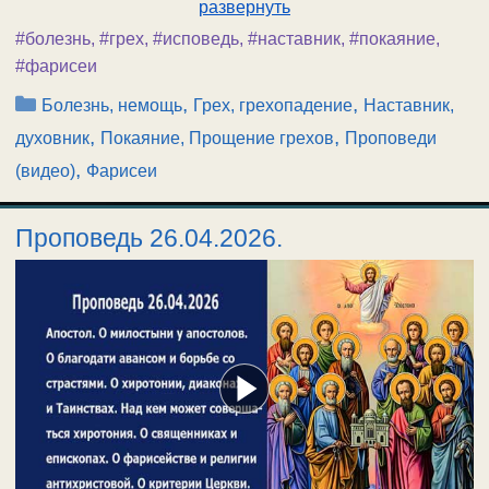
развернуть
#болезнь
,
#грех
,
#исповедь
,
#наставник
,
#покаяние
,
#фарисеи
Рубрики
,
,
Болезнь, немощь
Грех, грехопадение
Наставник,
,
,
духовник
Покаяние, Прощение грехов
Проповеди
,
(видео)
Фарисеи
Проповедь 26.04.2026.