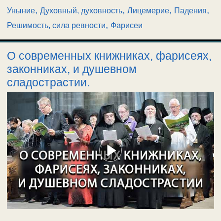
,
,
,
,
Уныние
Духовный, духовность
Лицемерие
Падения
,
Решимость, сила ревности
Фарисеи
О современных книжниках, фарисеях,
законниках, и душевном
сладострастии.