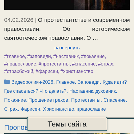
04.02.2026
|
О протестантстве и современном
православии. Об историческом
святоотеческом православии. О …
развернуть
#главное
,
#заповеди
,
#наставник
,
#покаяние
,
#православие
,
#протестанты
,
#спасение
,
#страх
,
#страхбожий
,
#фарисеи
,
#христианство
Рубрики
,
,
,
Видеоролики-2026
Главное
Заповеди
Куда идти?
,
,
Где спасаться? Что делать?
Наставник, духовник
,
,
,
Покаяние, Прощение грехов
Протестанты
Спасение
,
,
Страх
Фарисеи
Христианство, православие
Темы сайта
Проповедь 1.02.2026.