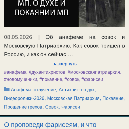
08.05.2026
|
Об анафеме на совок и
Московскую Патриархию. Как совок пришел в
Россию, и как он сейчас …
развернуть
#анафема
,
#духантихристов
,
#московскаяпатриархия
,
#новомученики
,
#покаяние
,
#совок
,
#фарисеи
Рубрики
,
,
Анафема, отлучение
Антихристов дух
,
,
Видеоролики-2026
Московская Патриархия
Покаяние,
,
,
Прощение грехов
Совок
Фарисеи
О проповеди фарисеям, и что