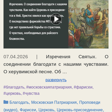
07.04.2026
|
Изречения Святых. О
соединении благодати с нашими чувствами.
О херувимской песне. Об …
развернуть
#благодать
,
#московскаяпатриархия
,
#фарисеи
,
#церковь
,
#чувства
Рубрики
,
,
Благодать
Московская Патриархия
Проповеди
,
,
,
,
(видео)
Фарисеи
Церковь
Церковь-присоединение