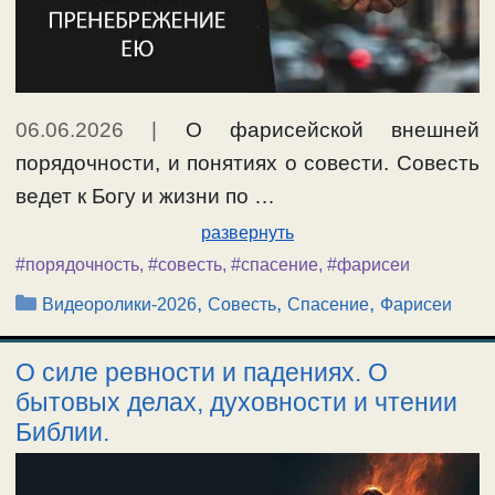
06.06.2026
|
О фарисейской внешней
порядочности, и понятиях о совести. Совесть
ведет к Богу и жизни по …
развернуть
#порядочность
,
#совесть
,
#спасение
,
#фарисеи
Рубрики
,
,
,
Видеоролики-2026
Совесть
Спасение
Фарисеи
О силе ревности и падениях. О
бытовых делах, духовности и чтении
Библии.