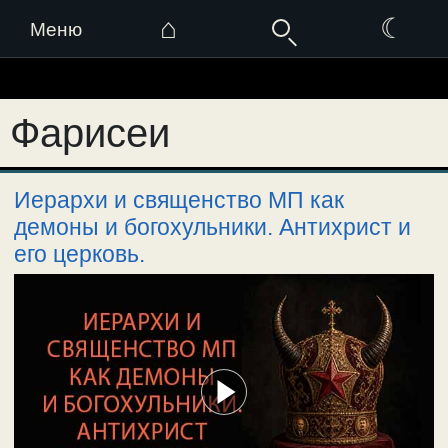
⌂
☾
Меню
Перейти
к
Фарисеи
содержимому
Иерархи и священство МП как
демоны и богохульники. Антихрист и
его церковь.