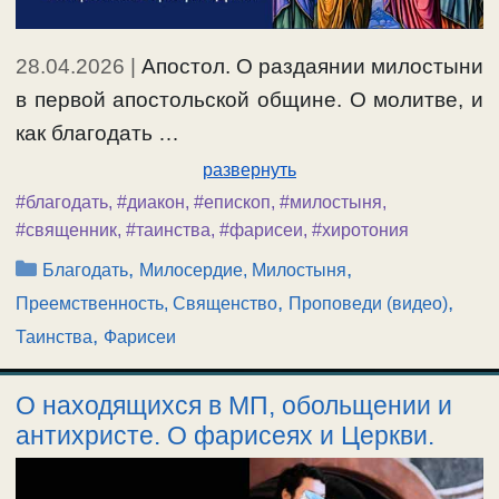
28.04.2026
|
Апостол. О раздаянии милостыни
в первой апостольской общине. О молитве, и
как благодать …
развернуть
#благодать
,
#диакон
,
#епископ
,
#милостыня
,
#священник
,
#таинства
,
#фарисеи
,
#хиротония
Рубрики
,
,
Благодать
Милосердие, Милостыня
,
,
Преемственность, Священство
Проповеди (видео)
,
Таинства
Фарисеи
О находящихся в МП, обольщении и
антихристе. О фарисеях и Церкви.