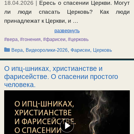
18.04.2026
|
Ересь о спасении Церкви. Могут
ли люди спасать Церковь? Как люди
принадлежат к Церкви, и …
развернуть
#вера
,
#гонения
,
#фарисеи
,
#церковь
Рубрики
,
,
,
Вера
Видеоролики-2026
Фарисеи
Церковь
О ипц-шниках, христианстве и
фарисействе. О спасении простого
человека.