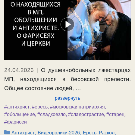
24.04.2026
|
О душевнобольных лжестарцах
МП, находящихся в бесовской прелести.
Общее состояние людей, …
развернуть
#антихрист
,
#ересь
,
#московскаяпатриархия
,
#обольщение
,
#сладкоезло
,
#сладострастие
,
#старец
,
#фарисеи
Рубрики
,
,
,
Антихрист
Видеоролики-2026
Ересь, Раскол