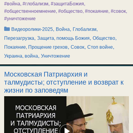
#война
,
#глобализм
,
#защитаБожия
,
#общественноемнение
,
#общество
,
#покаяние
,
#совок
,
#уничтожение
Рубрики
,
,
Видеоролики-2025
Война
Глобализм,
,
,
,
Перезагрузка
Защита, помощь Божия
Общество
,
,
,
Покаяние, Прощение грехов
Совок
Стоп войне
,
Украина, война
Уничтожение
Московская Патриархия и
талмудисты; отступление и возврат к
жизни по заповедям