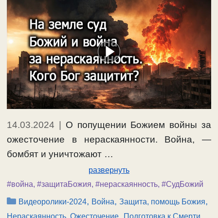
14.03.2024
|
О попущении Божием войны за
ожесточение в нераскаянности. Война, —
бомбят и уничтожают …
развернуть
#война
,
#защитаБожия
,
#нераскаянность
,
#СудБожий
Рубрики
,
,
,
Видеоролики-2024
Война
Защита, помощь Божия
,
,
Нераскаянность, Ожесточение
Подготовка к Смерти