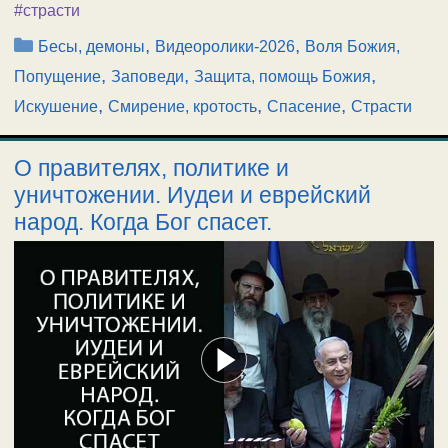
#страсти
Рубрики
,
,
Бесы, демоны
Видеоролики-2026
Воля Божия,
,
,
,
Попущение
Заповеди
Защита, помощь Божия
,
,
,
Искушение
Смирение, кротость
Спасение
Страсти
О правителях, политике и
уничтожении. Иудеи и еврейский
народ. Когда Бог спасет.