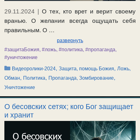
29.11.2024
|
О тех, кто врет и верит своему
вранью. О желании всегда ощущать себя
правильным. О …
развернуть
#защитаБожия
,
#ложь
,
#политика
,
#пропаганда
,
#уничтожение
Рубрики
,
,
Видеоролики-2024
Защита, помощь Божия
Ложь,
,
,
,
Обман
Политика
Пропаганда, Зомбирование
Уничтожение
О бесовских сетях; кого Бог защищает
и хранит