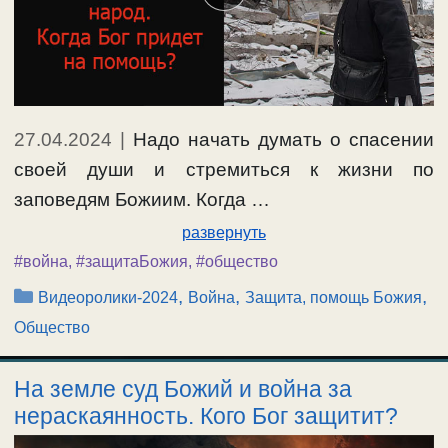
27.04.2024
|
Надо начать думать о спасении
своей души и стремиться к жизни по
заповедям Божиим. Когда …
развернуть
#война
,
#защитаБожия
,
#общество
Рубрики
,
,
,
Видеоролики-2024
Война
Защита, помощь Божия
Общество
На земле суд Божий и война за
нераскаянность. Кого Бог защитит?