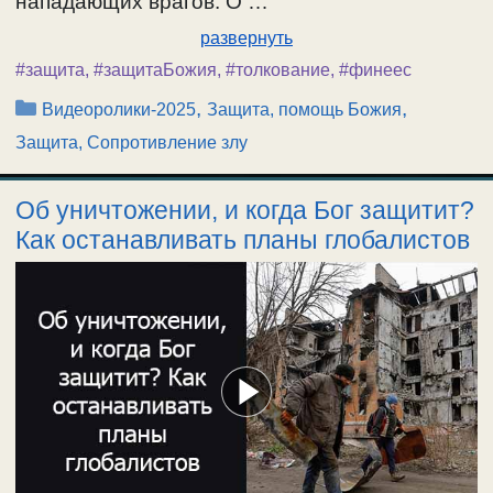
нападающих врагов. О …
развернуть
#защита
,
#защитаБожия
,
#толкование
,
#финеес
Рубрики
,
,
Видеоролики-2025
Защита, помощь Божия
Защита, Сопротивление злу
Об уничтожении, и когда Бог защитит?
Как останавливать планы глобалистов