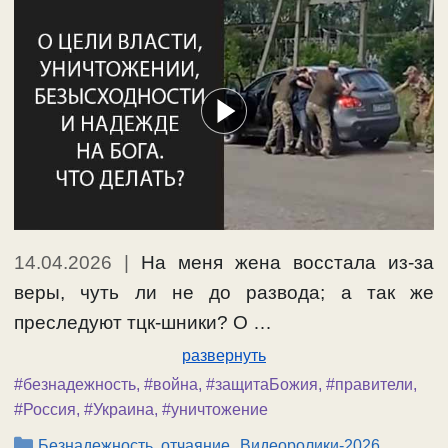
14.04.2026
|
На меня жена восстала из-за
веры, чуть ли не до развода; а так же
преследуют тцк-шники? О …
развернуть
#безнадежность
,
#война
,
#защитаБожия
,
#правители
,
#Россия
,
#Украина
,
#уничтожение
Рубрики
,
,
Безнадежность, отчаяние
Видеоролики-2026