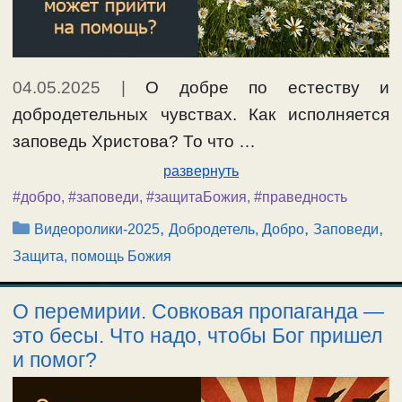
04.05.2025
|
О добре по естеству и
добродетельных чувствах. Как исполняется
заповедь Христова? То что …
развернуть
#добро
,
#заповеди
,
#защитаБожия
,
#праведность
Рубрики
,
,
,
Видеоролики-2025
Добродетель, Добро
Заповеди
Защита, помощь Божия
О перемирии. Совковая пропаганда —
это бесы. Что надо, чтобы Бог пришел
и помог?