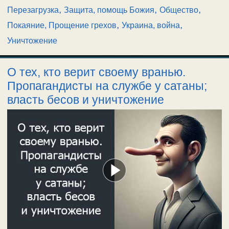
,
,
,
Перезагрузка
Защита, помощь Божия
Общество
,
,
Покаяние, Прощение грехов
Украина, война
Уничтожение
О тех, кто верит своему вранью.
Пропагандисты на службе у сатаны;
власть бесов и уничтожение