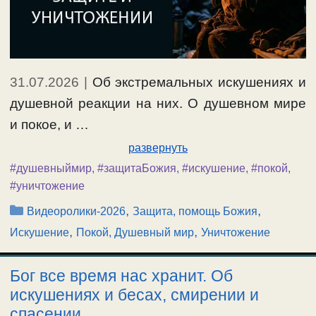
31.07.2026
|
Об экстремальных искушениях и
душевной реакции на них. О душевном мире
и покое, и …
развернуть
#душевныймир
,
#защитаБожия
,
#искушение
,
#покой
,
#уничтожение
Рубрики
,
,
Видеоролики-2026
Защита, помощь Божия
,
,
Искушение
Покой, Душевный мир
Уничтожение
Бог все время нас хранит. Об
искушениях и бесах, смирении и
спасении.