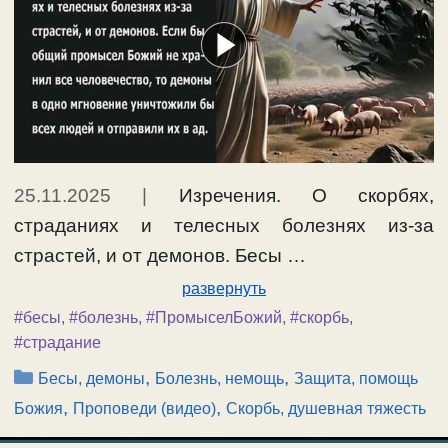
25.11.2025
|
Изречения. О скорбях,
страданиях и телесных болезнях из-за
страстей, и от демонов. Бесы …
развернуть
#бесы
,
#болезнь
,
#ПромыселБожий
,
#скорбь
,
#страдание
Рубрики
,
,
Бесы, демоны
Болезнь, немощь
Защита, помощь
,
,
Божия
Проповеди (видео)
Скорбь, душевная тяжесть