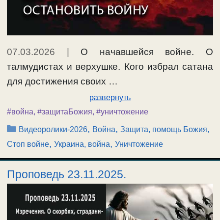
07.03.2026
|
О начавшейся войне. О
талмудистах и верхушке. Кого избрал сатана
для достижения своих …
развернуть
#война
,
#защитаБожия
,
#уничтожение
Рубрики
,
,
,
Видеоролики-2026
Война
Защита, помощь Божия
,
,
Стоп войне
Украина, война
Уничтожение
Проповедь 23.11.2025.