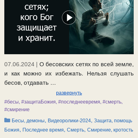
07.06.2024
|
О бесовских сетях по всей земле,
и как можно их избежать. Нельзя слушать
бесов, отдавать …
развернуть
#бесы
,
#защитаБожия
,
#последнеевремя
,
#смерть
,
#смирение
Рубрики
,
,
Бесы, демоны
Видеоролики-2024
Защита, помощь
,
,
,
Божия
Последнее время
Смерть
Смирение, кротость