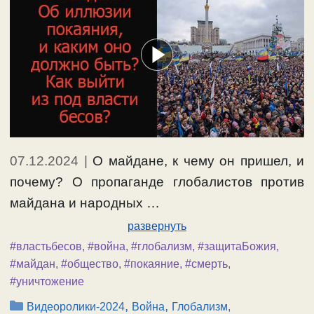
07.12.2024
|
О майдане, к чему он пришел, и
почему? О пропаганде глобалистов против
майдана и народных …
развернуть
#властьбесов
,
#война
,
#глобализм
,
#защитаБожия
,
#майдан
,
#общество
,
#покаяние
,
#смерть
,
#уничтожение
Рубрики
,
,
Видеоролики-2024
Война
Глобализм,