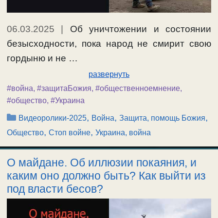
06.03.2025
|
Об уничтожении и состоянии
безысходности, пока народ не смирит свою
гордыню и не …
развернуть
#война
,
#защитаБожия
,
#общественноемнение
,
#общество
,
#Украина
Рубрики
,
,
,
Видеоролики-2025
Война
Защита, помощь Божия
,
,
Общество
Стоп войне
Украина, война
О майдане. Об иллюзии покаяния, и
каким оно должно быть? Как выйти из
под власти бесов?