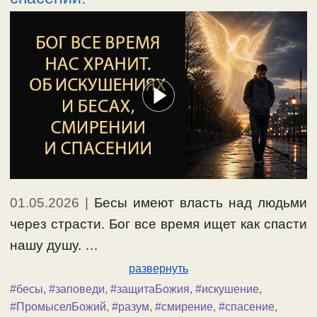
01.05.2026
|
Бесы имеют власть над людьми
через страсти. Бог все время ищет как спасти
нашу душу. …
развернуть
#бесы
,
#заповеди
,
#защитаБожия
,
#искушение
,
#ПромыселБожий
,
#разум
,
#смирение
,
#спасение
,