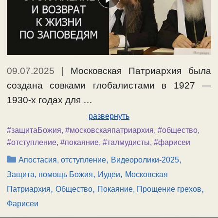
09.07.2025
|
Московская Патриархия была
создана совками глобалистами в 1927 —
1930-х годах для …
развернуть
#защитаБожия
,
#московскаяпатриархия
,
#общество
,
#отступление
,
#покаяние
,
#талмудисты
,
#фарисеи
Рубрики
,
,
Апостасия, отступление
Видеоролики-2025
,
,
Защита, помощь Божия
Иудеи
Московская
,
,
,
Патриархия
Общество
Покаяние, Прощение грехов
Фарисеи