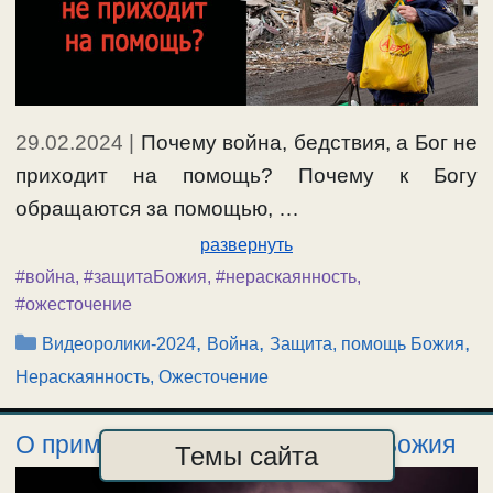
29.02.2024
|
Почему война, бедствия, а Бог не
приходит на помощь? Почему к Богу
обращаются за помощью, …
развернуть
#война
,
#защитаБожия
,
#нераскаянность
,
#ожесточение
Рубрики
,
,
,
Видеоролики-2024
Война
Защита, помощь Божия
Нераскаянность, Ожесточение
О применении чувства страха Божия
Темы сайта