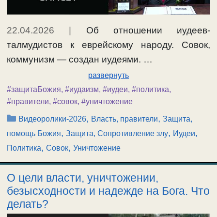
22.04.2026
|
Об отношении иудеев-
талмудистов к еврейскому народу. Совок,
коммунизм — создан иудеями. …
развернуть
#защитаБожия
,
#иудаизм
,
#иудеи
,
#политика
,
#правители
,
#совок
,
#уничтожение
Рубрики
,
,
Видеоролики-2026
Власть, правители
Защита,
,
,
,
помощь Божия
Защита, Сопротивление злу
Иудеи
,
,
Политика
Совок
Уничтожение
О цели власти, уничтожении,
безысходности и надежде на Бога. Что
делать?