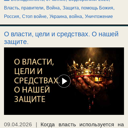
,
,
,
Власть, правители
Война
Защита, помощь Божия
,
,
,
Россия
Стоп войне
Украина, война
Уничтожение
О власти, цели и средствах. О нашей
защите.
09.04.2026
|
Когда власть используется на