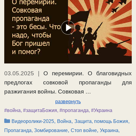
03.05.2025
|
О перемирии. О благовидных
предлогах совковой пропаганды для
разжигания войны. Совковая …
развернуть
#война
,
#защитаБожия
,
#пропаганда
,
#Украина
Рубрики
,
,
,
Видеоролики-2025
Война
Защита, помощь Божия
,
,
Пропаганда, Зомбирование
Стоп войне
Украина,