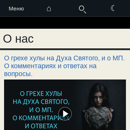
⌂
☾
Меню
Перейти
к
О нас
содержимому
О грехе хулы на Духа Святого, и о МП.
О комментариях и ответах на
вопросы.