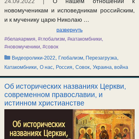
24.09.2022
|
О нашем отношении к
новомученикам и исповедникам российским,
и к мученику царю Николаю …
развернуть
#белаяармия
,
#глобализм
,
#катакомбники
,
#новомученики
,
#совок
Рубрики
,
,
Видеоролики-2022
Глобализм, Перезагрузка
,
,
,
,
Катакомбники
О нас
Россия
Совок
Украина, война
Об исторических названиях Церкви,
современном православии, и
истинном христианстве