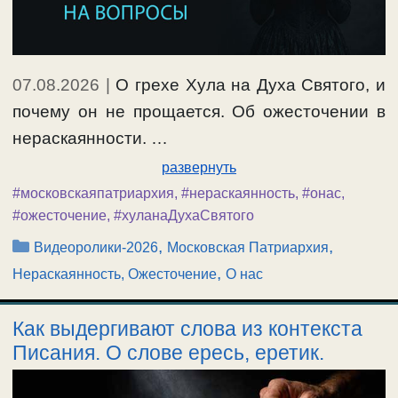
07.08.2026
|
О грехе Хула на Духа Святого, и
почему он не прощается. Об ожесточении в
нераскаянности. …
развернуть
#московскаяпатриархия
,
#нераскаянность
,
#онас
,
#ожесточение
,
#хуланаДухаСвятого
Рубрики
,
,
Видеоролики-2026
Московская Патриархия
,
Нераскаянность, Ожесточение
О нас
Как выдергивают слова из контекста
Писания. О слове ересь, еретик.