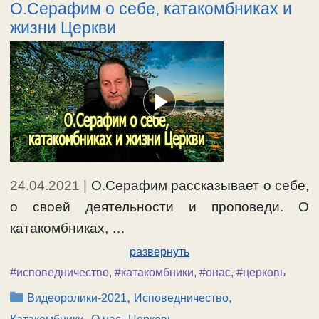
О.Серафим о себе, катакомбниках и
жизни Церкви
24.04.2021
|
О.Серафим рассказывает о себе,
о своей деятельности и проповеди. О
катакомбниках, …
развернуть
#исповедничество
,
#катакомбники
,
#онас
,
#церковь
Рубрики
,
,
Видеоролики-2021
Исповедничество
,
,