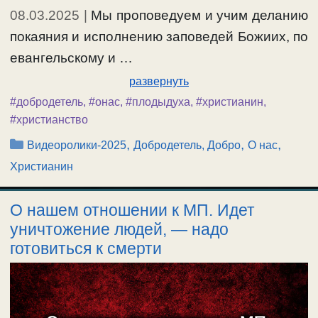
08.03.2025
|
Мы проповедуем и учим деланию
покаяния и исполнению заповедей Божиих, по
евангельскому и …
развернуть
#добродетель
,
#онас
,
#плодыдуха
,
#христианин
,
#христианство
Рубрики
,
,
,
Видеоролики-2025
Добродетель, Добро
О нас
Христианин
О нашем отношении к МП. Идет
уничтожение людей, — надо
готовиться к смерти