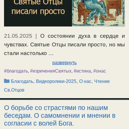
21.05.2025
|
О состоянии духа в сердце и
чувствах. Святые Отцы писали просто, но мы
стали настолько …
развернуть
#благодать
,
#изреченияСвятых
,
#истина
,
#онас
Рубрики
,
,
,
Благодать
Видеоролики-2025
О нас
Чтение
Св.Отцов
О борьбе со страстями по нашим
беседам. О самомнении и мнении в
согласии с волей Бога.