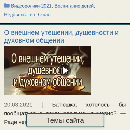
Рубрики
,
,
Видеоролики-2021
Воспитание детей
,
Недовольство
О нас
О внешнем утешении, душевности и
духовном общении
20.03.2021
|
Батюшка, хотелось бы
пообщаться с вами реально, душевно? —
Темы сайта
Ради чего мы с вами общаемся, …