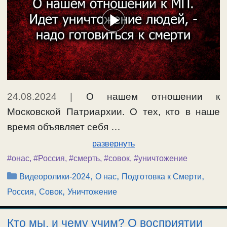
24.08.2024
|
О нашем отношении к
Московской Патриархии. О тех, кто в наше
время объявляет себя …
развернуть
#онас
,
#Россия
,
#смерть
,
#совок
,
#уничтожение
Рубрики
,
,
,
Видеоролики-2024
О нас
Подготовка к Смерти
,
,
Россия
Совок
Уничтожение
Кто мы, и чему учим? О восприятии