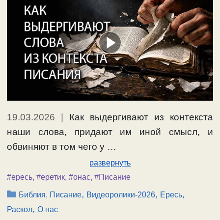
19.03.2026
|
Как выдергивают из контекста
наши слова, придают им иной смысл, и
обвиняют в том чего у …
развернуть
#ересь
,
#еретик
,
#онас
,
#Писание
Рубрики
,
,
Библия, Писание
Видеоролики-2026
Ересь,
,
Раскол
О нас