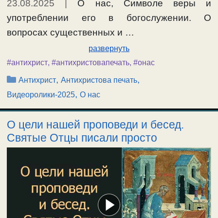
23.08.2025
|
О нас, Символе веры и
употреблении его в богослужении. О
вопросах существенных и …
развернуть
#антихрист
,
#антихристовапечать
,
#онас
Рубрики
,
,
Антихрист
Антихристова печать
,
Видеоролики-2025
О нас
О цели нашей проповеди и бесед.
Святые Отцы писали просто