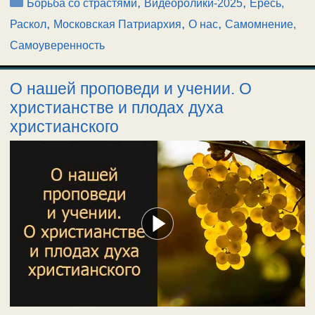
Рубрики
,
,
Борьба со страстями
Видеоролики-2025
Ересь,
,
,
,
Раскол
Московская Патриархия
О нас
Самомнение,
Самоуверенность
О нашей проповеди и учении. О
христианстве и плодах духа
христианского