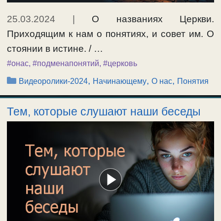
25.03.2024
|
О названиях Церкви.
Приходящим к нам о понятиях, и совет им. О
стоянии в истине. / …
#онас
,
#подменапонятий
,
#церковь
Рубрики
,
,
,
Видеоролики-2024
Начинающему
О нас
Понятия
Тем, которые слушают наши беседы