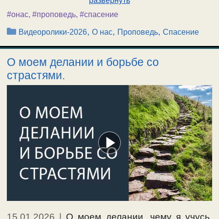
развернуть
#онас
,
#проповедь
,
#спасение
Рубрики
,
,
,
Видеоролики-2026
О нас
Проповедь
Спасение
О моем делании и борьбе со
страстями.
15.01.2026
|
О моем делании, чему я учусь.