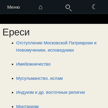
⌂
☾
Меню
Перейти
к
Ереси
содержимому
Отступление Московской Патриархии и
Новомученики, исповедники
Имябожничество
Мусульманство, ислам
Индуизм и др. восточные религии
Монтанизм