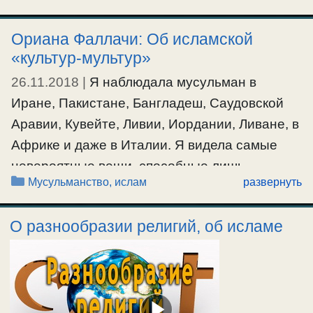
Персию, Армению и Месопотамию
Ориана Фаллачи: Об исламской
(нынешний Ирак), они вторглись в
«культур-мультур»
христианский Египет и завоевали
26.11.2018
|
Я наблюдала мусульман в
христианский Магриб, то есть современные
Иране, Пакистане, Бангладеш, Саудовской
…
Аравии, Кувейте, Ливии, Иордании, Ливане, в
Ещё…
Африке и даже в Италии. Я видела самые
невероятные вещи, способные лишь
#мусульмане
Рубрики
Мусульманство, ислам
развернуть
укрепить мою позицию. Hе могу забыть, как в
Риме я просила иранскую визу для интервью
О разнообразии религий, об исламе
с Хомейни. Я пришла в иранское посольство
с ногтями, покрытыми красным лаком. Для
крайне …
Ещё…