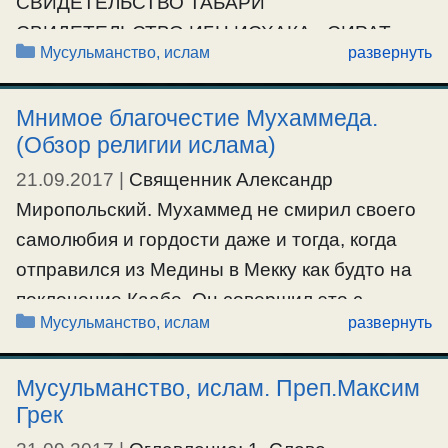
Ещё…
СВИДЕТЕЛЬСТВО ТАБАРИ
СВИДЕТЕЛЬСТВО ИБН ИСХАКА «СИРАТ
#мусульмане
Рубрики
Мусульманство, ислам
развернуть
РАСУЛ АЛЛАХ» СВИДЕТЕЛЬСТВО ВАХИДИ
О САТАНИНСКИХ АЯТАХ МАТЕРИАЛЫ
Мнимое благочестие Мухаммеда.
БИОГРАФИИ МУХАММЕДА О САТАНИНСКИХ
(Обзор религии ислама)
СТИХАХ Одно из наиболее смущающих
21.09.2017
|
Священник Александр
событий в жизни Мухаммеда произошло,
Миропольский. Мухаммед не смирил своего
когда Сатана вложил свои слова в его уста.
самолюбия и гордости даже и тогда, когда
Мухаммед произносил слова Сатаны, как
отправился из Медины в Мекку как будто на
божественное откровение. …
поклонение Каабе. Он совершил это с
Рубрики
Мусульманство, ислам
развернуть
хитростью и обманом. Он вошел в Каабу «как
Ещё…
священная глава Аравии», совершил там
#мусульмане
Мусульманство, ислам. Преп.Максим
обряды веры, т.е. омылся, брился, принес
Грек
жертвы, семь раз объехал вокруг Каабы