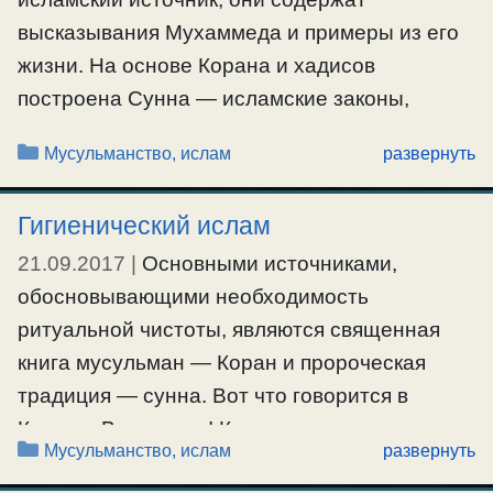
мальчики. Мусульмане утверждают, что
высказывания Мухаммеда и примеры из его
прекрасные мальчики в мусульманском раю
жизни. На основе Корана и хадисов
выполняют роль официантов, и не более
построена Сунна — исламские законы,
того. Так ли это? …
которым должен следовать мусульманин.
Рубрики
Мусульманство, ислам
развернуть
Большое количество хадисов посвящено
Ещё…
Сатане и языческим суевериям,
Гигиенический ислам
#мусульмане
недостойным монотеистической религии.
21.09.2017
|
Основными источниками,
Согласно хадисам, Сатана пронизывает мир,
обосновывающими необходимость
путает человека во время молитвы,
ритуальной чистоты, являются священная
проникает в незакрытые кувшины …
книга мусульман — Коран и пророческая
Ещё…
традиция — сунна. Вот что говорится в
Коране: Верующие! Когда вы хотите
#мусульмане
Рубрики
Мусульманство, ислам
развернуть
совершить молитву, то умывайте свои лица и