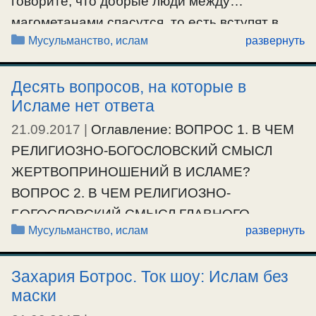
говорите, что добрые люди между…
Ещё…
магометанами спасутся, то есть вступят в
#мусульмане
Рубрики
Мусульманство, ислам
развернуть
общение с Богом! напрасно вы смотрите на
противную тому мысль как бы на новизну, как
Десять вопросов, на которые в
бы на вкравшееся заблуждение! Нет! таково
Исламе нет ответа
постоянное учение истинной Церкви, и
Ветхозаветной, и Новозаветной. Церковь
21.09.2017
|
Оглавление: ВОПРОС 1. В ЧЕМ
всегда признавала, что одно …
РЕЛИГИОЗНО-БОГОСЛОВСКИЙ СМЫСЛ
ЖЕРТВОПРИНОШЕНИЙ В ИСЛАМЕ?
Ещё…
ВОПРОС 2. В ЧЕМ РЕЛИГИОЗНО-
#мусульмане
БОГОСЛОВСКИЙ СМЫСЛ ГЛАВНОГО
Рубрики
Мусульманство, ислам
развернуть
МУСУЛЬМАНСКОГО ПРАЗДНИКА КУРБАН
БАЙРАМ? ВОПРОС 3. ЧТО ТАКОЕ «БОГ
Захария Ботрос. Ток шоу: Ислам без
СПАСЕНИЯ»? (ПСАЛОМ 24, СТИХ 5)
маски
ВОПРОС 4. ПОЧЕМУ ЛЮДИ БОЛЕЮТ И