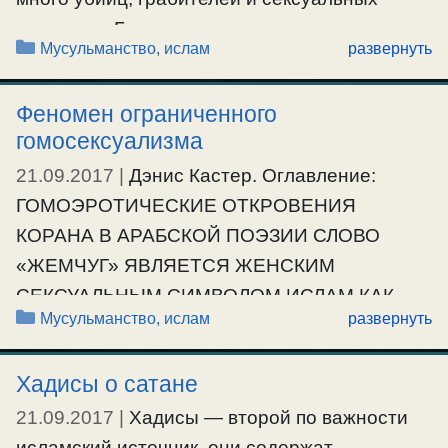
Ещё…
хищников. Были даже те, кто утверждал, что
Рубрики
Мусульманство, ислам
развернуть
#мусульмане
они помазаны на это Богом. Но был только
один человек, который сделал из этого
Феномен ограниченного
религию. Крейг Винн — известный
гомосексуализма
американский автор, занимающийся
21.09.2017
|
Дэнис Кастер. Оглавление:
исследованием корней террора. …
ГОМОЭРОТИЧЕСКИЕ ОТКРОВЕНИЯ
КОРАНА В АРАБСКОЙ ПОЭЗИИ СЛОВО
Ещё…
«ЖЕМЧУГ» ЯВЛЯЕТСЯ ЖЕНСКИМ
#мусульмане
СЕКСУАЛЬНЫМ СИМВОЛОМ ИСЛАМ КАК
Рубрики
Мусульманство, ислам
развернуть
НАСЛЕДНИК ЭЛЛИНИСТИЧЕСКОГО
ЭРОТИЗМА ГОМОЭРОТИЧЕСКИЕ
Хадисы о сатане
ОТКРОВЕНИЯ КОРАНА Коран обещает
мусульманам, что в раю им будут
21.09.2017
|
Хадисы — второй по важности
прислуживать прекрасные и вечно юные
исламский источник, они содержат