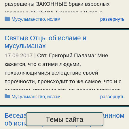
разрешены ЗАКОННЫЕ браки взрослых
мужчин с ДЕТЬМИ. Начиная с 9 лет, с
Рубрики
Мусульманство, ислам
развернуть
ребенком можно вступать в ПОЛОВУЮ
СВЯЗЬ. Это "прецендетное право" введено
Святые Отцы об исламе и
"пророком" Мухаммадом, который женился
мусульманах
на Аише, когда ей было 6 лет, и консумировал
17.09.2017
|
Свт. Григорий Палама: Мне
"брак" в 9 лет!
кажется, что с этими людьми,
#мусульмане
похваляющимися вследствие своей
порочности, происходит то же самое, что и с
эллинами, преданными, по словам апостола,
Рубрики
Мусульманство, ислам
развернуть
превратному уму (Рим. I, 28), ибо, познав
Бога, не прославили Его и не возблагодарили
Беседа христианина с магометанином
(Рим. I, 21) Его как Бога. Ведь и эти люди
Темы сайта
об истине Пресвятой Троицы
также познали Христа – говорят же они, …