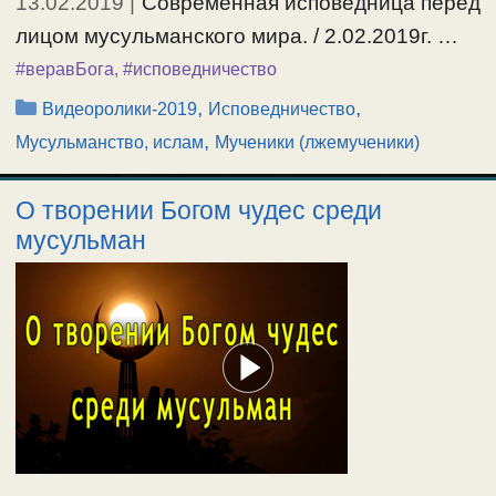
13.02.2019
|
Современная исповедница перед
лицом мусульманского мира. / 2.02.2019г. …
#веравБога
,
#исповедничество
Рубрики
,
,
Видеоролики-2019
Исповедничество
,
Мусульманство, ислам
Мученики (лжемученики)
О творении Богом чудес среди
мусульман