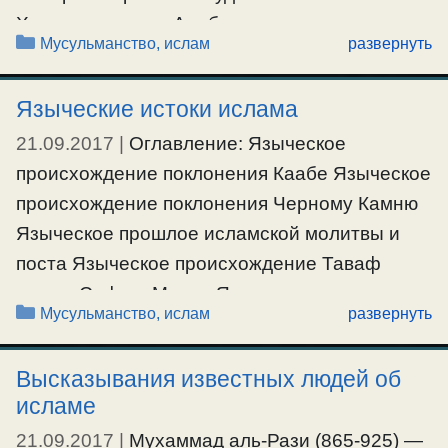
Христианство. Арабские монотеисты
Рубрики
Мусульманство, ислам
развернуть
Обзор исторических источников о
Мухаммеде и его учении Краткая
Языческие истоки ислама
биография Общественная проповедь
21.09.2017
|
Оглавление: Языческое
Личная жизнь. Отношения Мухаммеда с
происхождение поклонения Каабе Языческое
христианами КОРАН СУННА Исламская
происхождение поклонения Черному Камню
догматика …
Языческое прошлое исламской молитвы и
Ещё…
поста Языческое происхождение Таваф
между Сафа и Марва Языческое
#мусульмане
Рубрики
Мусульманство, ислам
развернуть
происхождение Ихрам Языческое
происхождение обхода Каабы Языческое
Высказывания известных людей об
происхождение исламского Полумесяца
исламе
Ислам — незаконнорожденый ребенок
21.09.2017
|
Мухаммад аль-Рази (865-925) —
доисламского политеизма, который