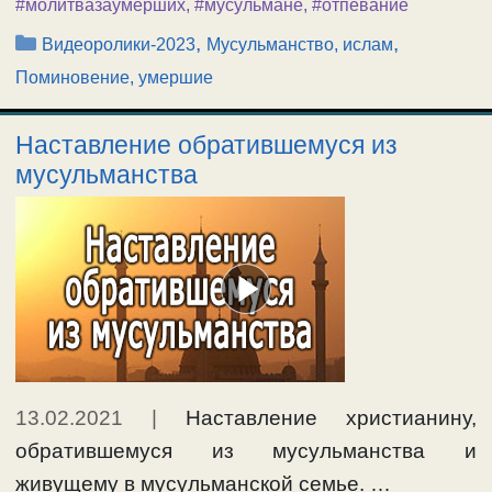
#молитвазаумерших
,
#мусульмане
,
#отпевание
Рубрики
,
,
Видеоролики-2023
Мусульманство, ислам
Поминовение, умершие
Наставление обратившемуся из
мусульманства
13.02.2021
|
Наставление христианину,
обратившемуся из мусульманства и
живущему в мусульманской семье. …