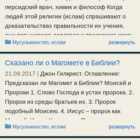
персидский врач, химик и философ Когда
исповедовали жители Аравии 7-го века.
людей этой религии (ислам) спрашивают о
Языческое происхождение ислама ясно и
доказательствах правильности их учения,
неопровержимо. Языческое происхождение
они вспыхивают, сердятся и проливают кровь,
поклонения …
Рубрики
Мусульманство, ислам
развернуть
тех, кто задает эти вопросы. Они запрещают
рациональное исследование и стремятся
Ещё…
Сказано ли о Магомете в Библии?
убить своих противников. Поэтому истина у
#мусульмане
них тщательно замалчивается и скрывается.
21.09.2017
|
Джон Гилкрист. Оглавление:
Вы утверждаете, что чудо существует и это
Предсказан ли Магомет в Библии? Моисей и
чудо …
Пророки 1. Слово Господа в устах пророка. 2.
Пророк из среды братьев их. 3. Пророк
Ещё…
подобный Моисею. 4. Иисус – пророк как
#мусульмане
Моисей. Иисус Утешитель Предсказан ли
Рубрики
Мусульманство, ислам
развернуть
Магомет в Библии? В течение 1975 Ахмет
Дидат провел серию своих лекций в Дурбан