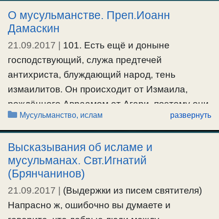
и друзей Эмира, чтобы не могло быть
О мусульманстве. Преп.Иоанн
конфронтации по сему вопросу. Будучи
Дамаскин
неспособными достигнуть сего, они
21.09.2017
|
101. Есть ещё и доныне
попытались опять склонить нас хотя бы к …
господствующий, служа предтечей
Ещё…
антихриста, блуждающий народ, тень
измаилитов. Он происходит от Измаила,
#мусульмане
рождённого Авраамом от Агари, поэтому они
Рубрики
Мусульманство, ислам
развернуть
называются агарянами и измаилитами.
Сарацинами же их называют от слов
Высказывания об исламе и
«Саррас кеноус», потому что Агарь сказала
мусульманах. Свт.Игнатий
ангелу: «Сарра кенен ме апелусен» (Сарра
(Брянчанинов)
отпустила меня пустой). Они идолослужили и
21.09.2017
|
(Выдержки из писем святителя)
поклонялись утренней звезде и …
Напрасно ж, ошибочно вы думаете и