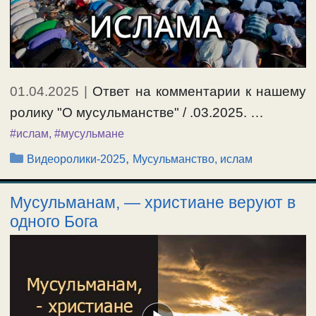
01.04.2025
|
Ответ на комментарии к нашему
ролику "О мусульманстве" / .03.2025. …
#ислам
,
#мусульмане
Рубрики
,
Видеоролики-2025
Мусульманство, ислам
Мусульманам, — христиане веруют в
одного Бога