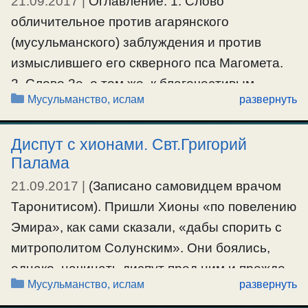
21.09.2017
|
Оглавление: 1. Слово
верхом на …
обличительное против агарянского
Ещё…
(мусульманского) заблуждения и против
измыслившего его скверного пса Магомета.
#мусульмане
2. Слово 2е, о том же, к благочестивым
Рубрики
Мусульманство, ислам
развернуть
против богоборца и пса Магомета; здесь же
отчасти и сказание о кончине века сего. 3.
Диспут с хионами. Свт.Григорий
Ответы христиан против агарян(мусульман),
Палама
хулящих нашу православную христианскую
21.09.2017
|
(Записано самовидцем врачом
веру. 1. Слово обличительное против
Таронитисом). Пришли Хионы «по повелению
агарянского (мусульманского) заблуждения и
Эмира», как сами сказали, «дабы спорить с
…
митрополитом Солунским». Они боялись,
Ещё…
однако, начинать диспут пред ним и прежде
Рубрики
Мусульманство, ислам
развернуть
всего они пытались склонить меня, епископа
#мусульмане