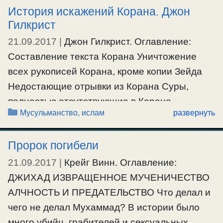
История искажений Корана. Джон
Сити Холл (ЮАР), в …
Гилкрист
21.09.2017
|
Джон Гилкрист. Оглавление:
Ещё…
Составление текста Корана Уничтожение
#мусульмане
всех рукописей Корана, кроме копии Зейда
Недостающие отрывки из Корана Суры,
полностью отсутствующие в Коране
Рубрики
Мусульманство, ислам
развернуть
Недостающие стихи Корана Разночтения в
Коране Различия между древними текстами
Пророк погибели
Корана Изменения в тексте Корана,
сделанные аль-Хаджжаджем Диалекты и
21.09.2017
|
Крейг Винн. Оглавление:
текст Корана Заключение Исламские
ДЖИХАД ИЗВРАЩЕННОЕ МУЧЕНИЧЕСТВО
богословы вводят мусульман в заблуждение,
АЛЧНОСТЬ И ПРЕДАТЕЛЬСТВО Что делал и
убеждая их что Коран сохранился …
чего не делал Мухаммад? В истории было
много убийц, грабителей и сексуальных