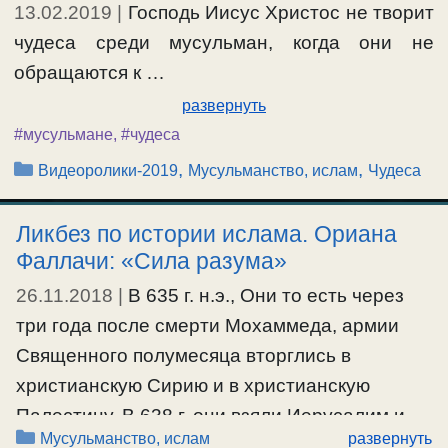
13.02.2019
|
Господь Иисус Христос не творит
чудеса среди мусульман, когда они не
обращаются к …
развернуть
#мусульмане
,
#чудеса
Рубрики
,
,
Видеоролики-2019
Мусульманство, ислам
Чудеса
Ликбез по истории ислама. Ориана
Фаллачи: «Сила разума»
26.11.2018
|
В 635 г. н.э., Они то есть через
три года после смерти Мохаммеда, армии
Священного полумесяца вторглись в
христианскую Сирию и в христианскую
Палестину, В 638 г. они взяли Иерусалим и
Рубрики
Мусульманство, ислам
развернуть
Храм Гроба Господня. В 640 г.захватив