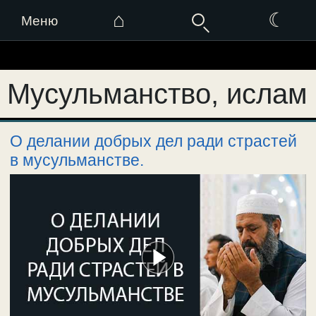
⌂
☾
Меню
Перейти
к
Мусульманство, ислам
содержимому
О делании добрых дел ради страстей
в мусульманстве.