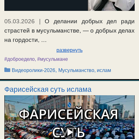
05.03.2026
|
О делании добрых дел ради
страстей в мусульманстве, — о добрых делах
на гордости, …
развернуть
#доброедело
,
#мусульмане
Рубрики
,
Видеоролики-2026
Мусульманство, ислам
Фарисейская суть ислама