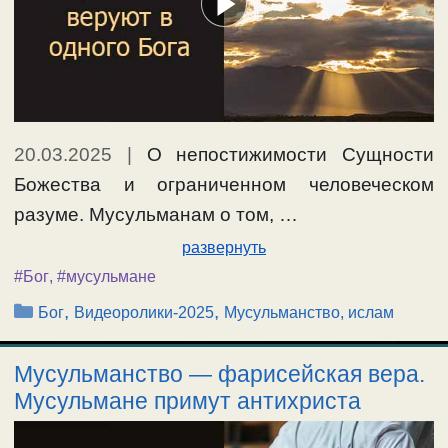
20.03.2025
|
О непостижимости Сущности
Божества и ограниченном человеческом
разуме. Мусульманам о том, …
развернуть
#Бог
,
#мусульмане
Рубрики
,
,
Бог
Видеоролики-2025
Мусульманство, ислам
Мусульманство — фарисейская вера.
Мусульмане примут антихриста