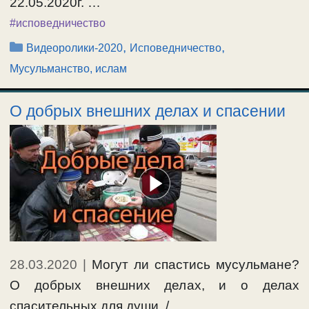
22.05.2020г. …
#исповедничество
Рубрики
,
,
Видеоролики-2020
Исповедничество
Мусульманство, ислам
О добрых внешних делах и спасении
28.03.2020
|
Могут ли спастись мусульмане?
О добрых внешних делах, и о делах
спасительных для души. / …