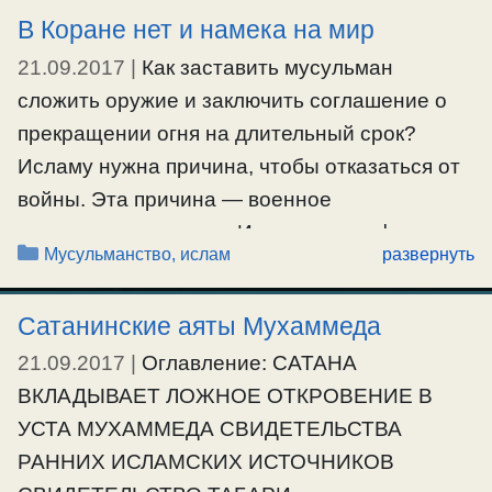
свои руки до локтей и отирайте ваши головы
В Коране нет и намека на мир
и ваши ноги до щиколоток. Если бываете
21.09.2017
|
Как заставить мусульман
осквернены истечением семени, то
сложить оружие и заключить соглашение о
очищайтесь; если …
прекращении огня на длительный срок?
Ещё…
Исламу нужна причина, чтобы отказаться от
войны. Эта причина — военное
#мусульмане
превосходство врага. Интервью профессора
Рубрики
Мусульманство, ислам
развернуть
Моше Шарона, арабиста кафедры
востоковедения Еврейского университета в
Сатанинские аяты Мухаммеда
Иерусалиме.Когда я спросил своего ученика
21.09.2017
|
Оглавление: САТАНА
Азми Абу Сауда, студента нашей кафедры,
ВКЛАДЫВАЕТ ЛОЖНОЕ ОТКРОВЕНИЕ В
кстати, племянника Арафата: «Какого мира
УСТА МУХАММЕДА СВИДЕТЕЛЬСТВА
вы хотите?», …
РАННИХ ИСЛАМСКИХ ИСТОЧНИКОВ