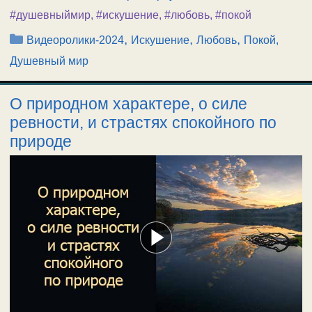
#душевныймир
,
#искушение
,
#любовь
,
#покой
Рубрики
,
,
,
Видеоролики-2024
Искушение
Любовь
Покой,
Душевный мир
О природном характере, о силе
ревности, и страстях спокойного по
природе