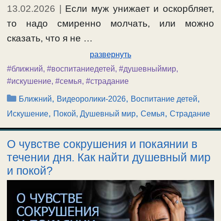
13.02.2026
|
Если муж унижает и оскорбляет,
то надо смиренно молчать, или можно
сказать, что я не …
развернуть
#ближний
,
#воспитаниедетей
,
#душевныймир
,
#искушение
,
#семья
,
#страдание
Рубрики
,
,
,
Ближний
Видеоролики-2026
Воспитание детей
,
,
,
Искушение
Покой, Душевный мир
Семья
Страдание
О чувстве сокрушения и покаянии в
течении дня. Как найти душевный мир
и покой?