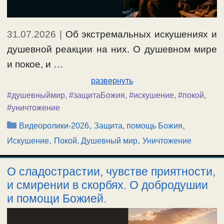
31.07.2026
|
Об экстремальных искушениях и
душевной реакции на них. О душевном мире
и покое, и …
развернуть
#душевныймир
,
#защитаБожия
,
#искушение
,
#покой
,
#уничтожение
Рубрики
,
,
Видеоролики-2026
Защита, помощь Божия
,
,
Искушение
Покой, Душевный мир
Уничтожение
О сладострастии, чувстве приятности,
и смирении в скорбях. О добродушии
и помощи Божией.