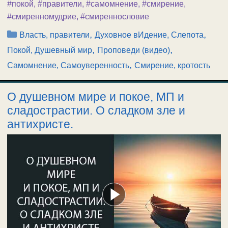
#покой
,
#правители
,
#самомнение
,
#смирение
,
#смиренномудрие
,
#смиреннословие
Рубрики
,
,
Власть, правители
Духовное вИдение, Слепота
,
,
Покой, Душевный мир
Проповеди (видео)
,
Самомнение, Самоуверенность
Смирение, кротость
О душевном мире и покое, МП и
сладострастии. О сладком зле и
антихристе.