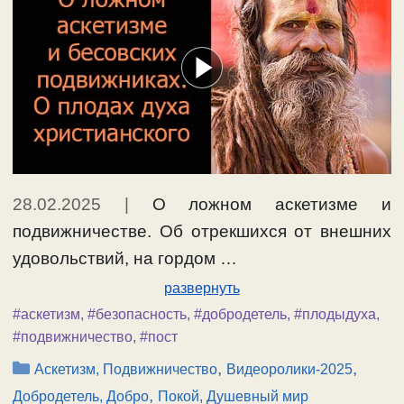
28.02.2025
|
О ложном аскетизме и
подвижничестве. Об отрекшихся от внешних
удовольствий, на гордом …
развернуть
#аскетизм
,
#безопасность
,
#добродетель
,
#плодыдуха
,
#подвижничество
,
#пост
Рубрики
,
,
Аскетизм, Подвижничество
Видеоролики-2025
,
Добродетель, Добро
Покой, Душевный мир