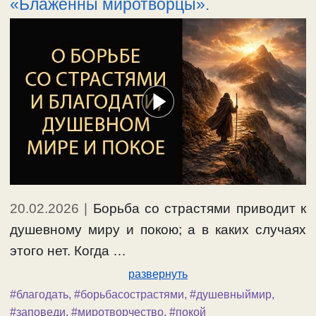
«Блаженны миротворцы».
20.02.2026
|
Борьба со страстями приводит к
душевному миру и покою; а в каких случаях
этого нет. Когда …
развернуть
#благодать
,
#борьбасострастями
,
#душевныймир
,
#заповеди
,
#миротворчество
,
#покой