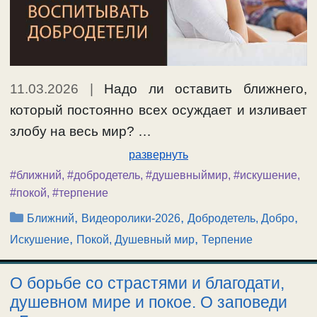
11.03.2026
|
Надо ли оставить ближнего,
который постоянно всех осуждает и изливает
злобу на весь мир? …
развернуть
#ближний
,
#добродетель
,
#душевныймир
,
#искушение
,
#покой
,
#терпение
Рубрики
,
,
,
Ближний
Видеоролики-2026
Добродетель, Добро
,
,
Искушение
Покой, Душевный мир
Терпение
О борьбе со страстями и благодати,
душевном мире и покое. О заповеди