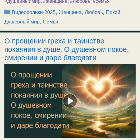
#душевныймир
,
#женщина
,
#любовь
,
#семья
Рубрики
,
,
,
Видеоролики-2025
Женщина
Любовь
Покой,
,
Душевный мир
Семья
О прощении греха и таинстве
покаяния в душе. О душевном покое,
смирении и даре благодати