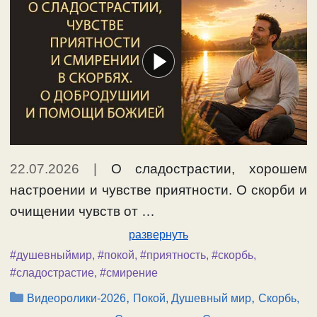
22.07.2026
|
О сладострастии, хорошем
настроении и чувстве приятности. О скорби и
очищении чувств от …
развернуть
#душевныймир
,
#покой
,
#приятность
,
#скорбь
,
#сладострастие
,
#смирение
Рубрики
,
,
Видеоролики-2026
Покой, Душевный мир
Скорбь,