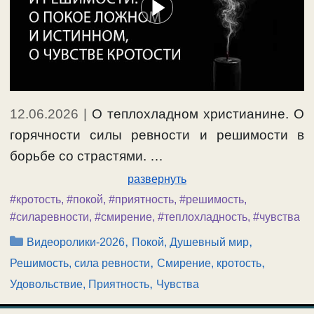
12.06.2026
|
О теплохладном христианине. О
горячности силы ревности и решимости в
борьбе со страстями. …
развернуть
#кротость
,
#покой
,
#приятность
,
#решимость
,
#силаревности
,
#смирение
,
#теплохладность
,
#чувства
Рубрики
,
,
Видеоролики-2026
Покой, Душевный мир
,
,
Решимость, сила ревности
Смирение, кротость
,
Удовольствие, Приятность
Чувства