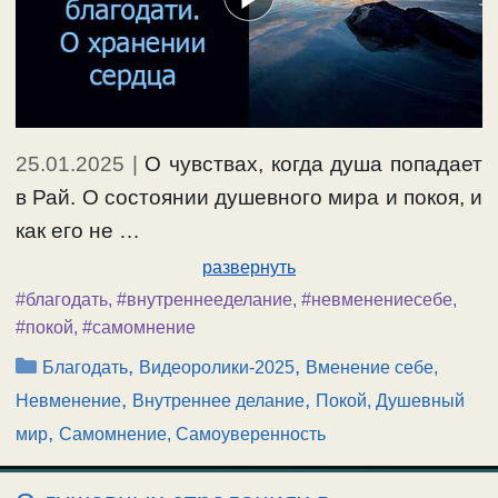
25.01.2025
|
О чувствах, когда душа попадает
в Рай. О состоянии душевного мира и покоя, и
как его не …
развернуть
#благодать
,
#внутреннееделание
,
#невменениесебе
,
#покой
,
#самомнение
Рубрики
,
,
Благодать
Видеоролики-2025
Вменение себе,
,
,
Невменение
Внутреннее делание
Покой, Душевный
,
мир
Самомнение, Самоуверенность