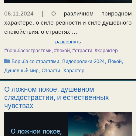
06.11.2024
|
О различном природном
характере, о силе ревности и силе душевного
спокойствия, о страстях …
развернуть
#борьбасострастями
,
#покой
,
#страсти
,
#характер
Рубрики
,
,
Борьба со страстями
Видеоролики-2024
Покой,
,
,
Душевный мир
Страсти
Характер
О ложном покое, душевном
сладострастии, и естественных
чувствах