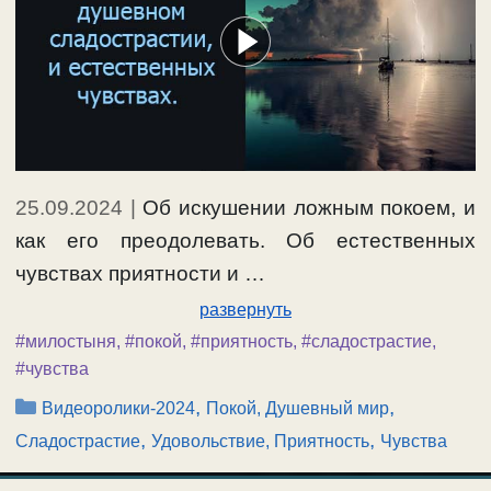
25.09.2024
|
Об искушении ложным покоем, и
как его преодолевать. Об естественных
чувствах приятности и …
развернуть
#милостыня
,
#покой
,
#приятность
,
#сладострастие
,
#чувства
Рубрики
,
,
Видеоролики-2024
Покой, Душевный мир
,
,
Сладострастие
Удовольствие, Приятность
Чувства