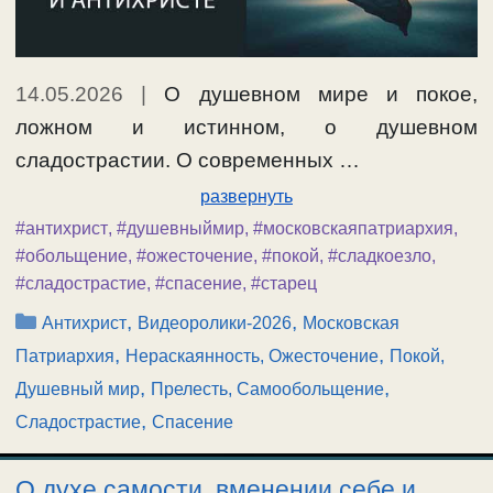
14.05.2026
|
О душевном мире и покое,
ложном и истинном, о душевном
сладострастии. О современных …
развернуть
#антихрист
,
#душевныймир
,
#московскаяпатриархия
,
#обольщение
,
#ожесточение
,
#покой
,
#сладкоезло
,
#сладострастие
,
#спасение
,
#старец
Рубрики
,
,
Антихрист
Видеоролики-2026
Московская
,
,
Патриархия
Нераскаянность, Ожесточение
Покой,
,
,
Душевный мир
Прелесть, Самообольщение
,
Сладострастие
Спасение
О духе самости, вменении себе и