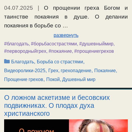
04.07.2025
|
О прощении греха Богом и
таинстве покаяния в душе. О делании
покаяния в борьбе со …
развернуть
#благодать
,
#борьбасострастями
,
#душевныймир
,
#первородныйгрех
,
#покаяние
,
#прощениегрехов
Рубрики
,
,
Благодать
Борьба со страстями
,
,
Видеоролики-2025
Грех, грехопадение
Покаяние,
,
Прощение грехов
Покой, Душевный мир
О ложном аскетизме и бесовских
подвижниках. О плодах духа
христианского