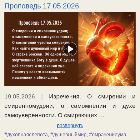
Проповедь 17.05.2026.
19.05.2026
|
Изречения. О смирении и
смиренномудрии; о самомнении и духе
самоуверенности. О смиряющих …
развернуть
#духовнаяслепота
,
#душевныймир
,
#омрачениеума
,