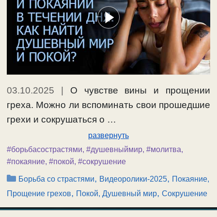
03.10.2025
|
О чувстве вины и прощении
греха. Можно ли вспоминать свои прошедшие
грехи и сокрушаться о …
развернуть
#борьбасострастями
,
#душевныймир
,
#молитва
,
#покаяние
,
#покой
,
#сокрушение
Рубрики
,
,
Борьба со страстями
Видеоролики-2025
Покаяние,
,
,
Прощение грехов
Покой, Душевный мир
Сокрушение