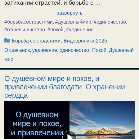
затихании страстей, и борьбе с …
развернуть
#борьбасострастями
,
#душевныймир
,
#одиночество
,
#отшельничество
,
#покой
,
#уединение
Рубрики
,
,
Борьба со страстями
Видеоролики-2025
,
Отшельник, уединение, одиночество
Покой, Душевный
мир
О душевном мире и покое, и
привлечении благодати. О хранении
сердца