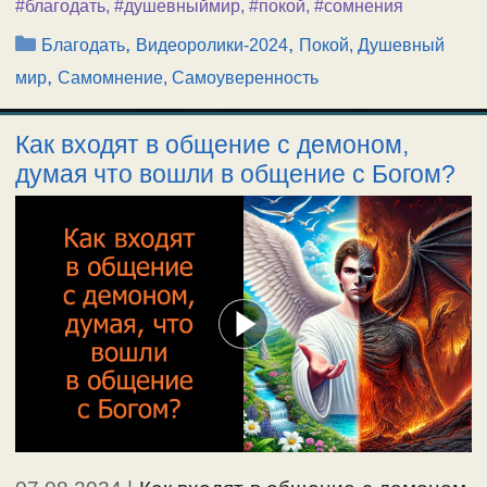
#благодать
,
#душевныймир
,
#покой
,
#сомнения
Рубрики
,
,
Благодать
Видеоролики-2024
Покой, Душевный
,
мир
Самомнение, Самоуверенность
Как входят в общение с демоном,
думая что вошли в общение с Богом?