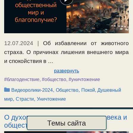
12.07.2024
|
Об избавлении от животного
страха. О причинах лишения внешнего мира
и спокойствия в …
развернуть
#благоденствие
,
#общество
,
#уничтожение
Рубрики
,
,
Видеоролики-2024
Общество
Покой, Душевный
,
,
мир
Страсти
Уничтожение
О духовных законах жизни человека и
Темы сайта
общества