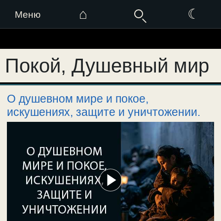
⌂
☾
Меню
Перейти
к
Покой, Душевный мир
содержимому
О душевном мире и покое,
искушениях, защите и уничтожении.