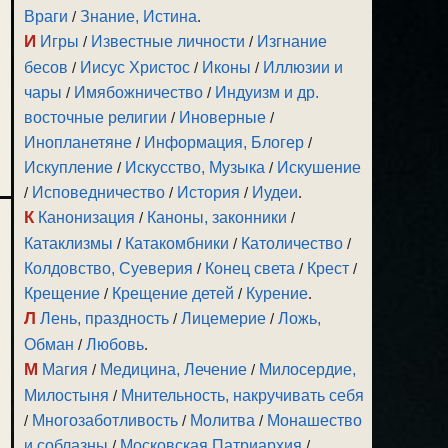
Враги
/
Знание, Истина
.
И
Игры
/
Известные личности
/
Изгнание
бесов
/
Иисус Христос
/
Иконы
/
Иллюзии и
чары
/
Имябожничество
/
Индуизм и др.
восточные религии
/
Иноверные
/
Инопланетяне
/
Информация, Блогер
/
Искупление
/
Искусство, Музыка
/
Искушение
/
Исповедничество
/
История
/
Иудеи
.
К
Канонизация
/
Каноны, законники
/
Катаклизмы
/
Катакомбники
/
Католичество
/
Колдовство, Суеверия
/
Конец света
/
Крест
/
Крещение
/
Крещение детей
/
Курение
.
Л
Лень, праздность
/
Лицемерие
/
Ложь,
Обман
/
Любовь
.
М
Магия
/
Медицина, Лечение
/
Милосердие,
Милостыня
/
Мнительность, накручивать себя
/
Многозаботливость
/
Молитва
/
Монашество
и соблазны
/
Московская Патриархия
/