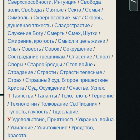
Сверхспособности, Интуиция
/
Свобода
воли, Свобода
/
Святые
/
Секта
/
Семья
/
Символы
/
Сквернословие, мат
/
Скорбь,
душевная тяжесть
/
Сладострастие
/
Служение Богу
/
Смерть
/
Смех, Шутки
/
Смирение, кротость
/
Смысл и цель жизни
/
Сны
/
Совесть
/
Совок
/
Сокрушение
/
Сострадание грешникам
/
Спасение
/
Спорт
/
Споры
/
Старообрядцы
/
Стоп войне
/
Страдание
/
Страсти
/
Страсти телесные
/
Страх
/
Страшный суд, Второе пришествие
Христа
/
Суд, Осуждение
/
Счастье, Успех
.
Т
Таинства
/
Таланты
/
Тело, плоть
/
Терпение
/
Технологии
/
Толкование Св.Писания
/
Тупость, глупость
/
Тщеславие
.
У
Удовольствие, Приятность
/
Украина, война
/
Умиление
/
Уничтожение
/
Уродство,
Красота
.