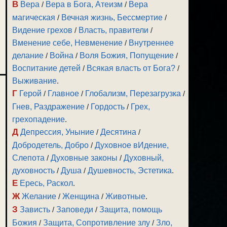
В
Вера
/
Вера в Бога, Атеизм
/
Вера
магическая
/
Вечная жизнь, Бессмертие
/
Видение грехов
/
Власть, правители
/
Вменение себе, Невменение
/
Внутреннее
делание
/
Война
/
Воля Божия, Попущение
/
Воспитание детей
/
Всякая власть от Бога?
/
Выживание
.
Г
Герой
/
Главное
/
Глобализм, Перезагрузка
/
Гнев, Раздражение
/
Гордость
/
Грех,
грехопадение
.
Д
Депрессия, Уныние
/
Десятина
/
Добродетель, Добро
/
Духовное вИдение,
Слепота
/
Духовные законы
/
Духовный,
духовность
/
Душа
/
Душевность, Эстетика
.
Е
Ересь, Раскол
.
Ж
Желание
/
Женщина
/
Животные
.
З
Зависть
/
Заповеди
/
Защита, помощь
Божия
/
Защита, Сопротивление злу
/
Зло,