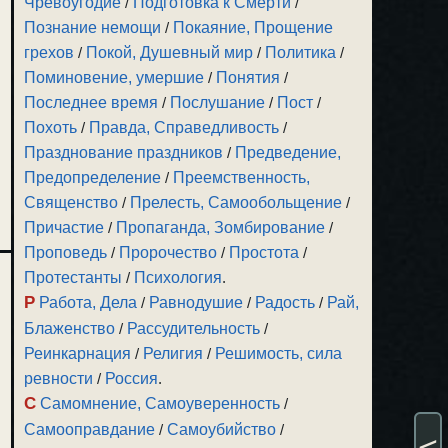
Чревоугодие
/
Подготовка к Смерти
/
Познание немощи
/
Покаяние, Прощение
грехов
/
Покой, Душевный мир
/
Политика
/
Поминовение, умершие
/
Понятия
/
Последнее время
/
Послушание
/
Пост
/
Похоть
/
Правда, Справедливость
/
Празднование праздников
/
Предведение,
Предопределение
/
Преемственность,
Священство
/
Прелесть, Самообольщение
/
Причастие
/
Пропаганда, Зомбирование
/
Проповедь
/
Пророчество
/
Простота
/
Протестанты
/
Психология
.
Р
Работа, Дела
/
Равнодушие
/
Радость
/
Рай,
Блаженство
/
Рассудительность
/
Реинкарнация
/
Религия
/
Решимость, сила
ревности
/
Россия
.
С
Самомнение, Самоуверенность
/
Самооправдание
/
Самоубийство
/
<