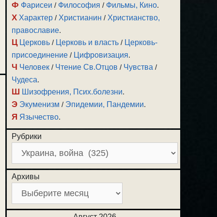
Ф
Фарисеи
/
Философия
/
Фильмы, Кино
.
Х
Характер
/
Христианин
/
Христианство,
православие
.
Ц
Церковь
/
Церковь и власть
/
Церковь-
присоединение
/
Цифровизация
.
Ч
Человек
/
Чтение Св.Отцов
/
Чувства
/
Чудеса
.
Ш
Шизофрения, Псих.болезни
.
Э
Экуменизм
/
Эпидемии, Пандемии
.
Я
Язычество
.
Рубрики
Архивы
Август 2026