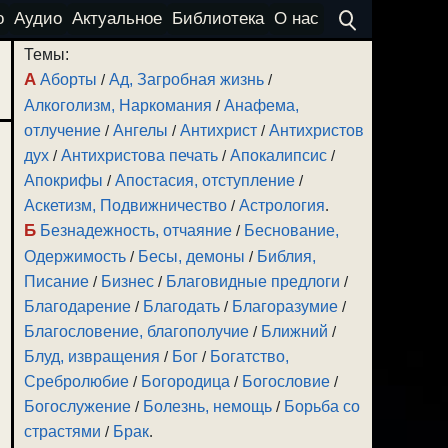
о
Аудио
Актуальное
Библиотека
О нас
Темы:
А
Аборты
/
Ад, Загробная жизнь
/
Алкоголизм, Наркомания
/
Анафема,
отлучение
/
Ангелы
/
Антихрист
/
Антихристов
дух
/
Антихристова печать
/
Апокалипсис
/
Апокрифы
/
Апостасия, отступление
/
Аскетизм, Подвижничество
/
Астрология
.
Б
Безнадежность, отчаяние
/
Беснование,
Одержимость
/
Бесы, демоны
/
Библия,
Писание
/
Бизнес
/
Благовидные предлоги
/
Благодарение
/
Благодать
/
Благоразумие
/
Благословение, благополучие
/
Ближний
/
Блуд, извращения
/
Бог
/
Богатство,
Сребролюбие
/
Богородица
/
Богословие
/
Богослужение
/
Болезнь, немощь
/
Борьба со
страстями
/
Брак
.