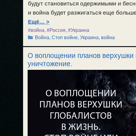
будут становиться одержимыми и бесно
военных и население своей страны. О
и война будет разжигаться еще больше
людей, от сатанинской власти и ее пр
Ещё…
сатанистов, которые ведут всех к погиб
#война
,
#Россия
,
#Украина
Рубрики
Война
,
Стоп войне
,
Украина, война
О воплощении планов верхушки г
уничтожение.