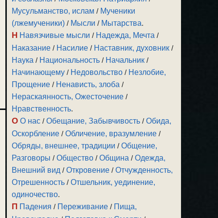
Мусульманство, ислам
/
Мученики
(лжемученики)
/
Мысли
/
Мытарства
.
Н
Навязчивые мысли
/
Надежда, Мечта
/
Наказание
/
Насилие
/
Наставник, духовник
/
Наука
/
Национальность
/
Начальник
/
Начинающему
/
Недовольство
/
Незлобие,
Прощение
/
Ненависть, злоба
/
Нераскаянность, Ожесточение
/
Нравственность
.
О
О нас
/
Обещание, Забывчивость
/
Обида,
Оскорбление
/
Обличение, вразумление
/
Обряды, внешнее, традиции
/
Общение,
Разговоры
/
Общество
/
Община
/
Одежда,
Внешний вид
/
Откровение
/
Отчужденность,
Отрешенность
/
Отшельник, уединение,
одиночество
.
П
Падения
/
Переживание
/
Пища,