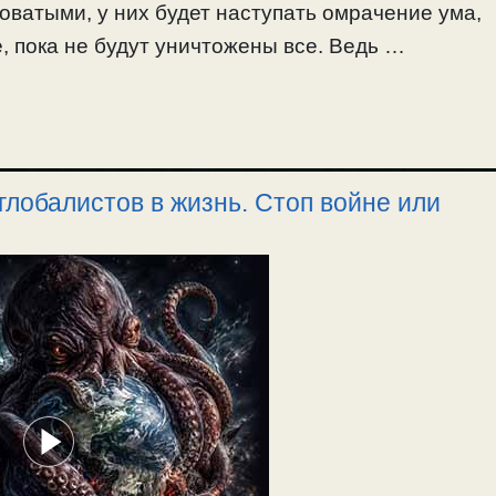
ватыми, у них будет наступать омрачение ума,
 воинах защитниках, которые защищают народ,
, пока не будут уничтожены все. Ведь …
ислужников. Нельзя становиться рабом
ели. О спасении рядом с близкими. / 19.07.2026.
лобалистов в жизнь. Стоп войне или