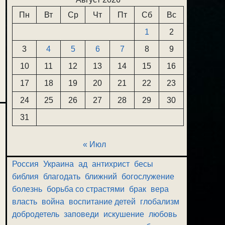
Пн
Вт
Ср
Чт
Пт
Сб
Вс
1
2
3
4
5
6
7
8
9
10
11
12
13
14
15
16
17
18
19
20
21
22
23
24
25
26
27
28
29
30
31
« Июл
Россия
Украина
ад
антихрист
бесы
библия
благодать
ближний
богослужение
болезнь
борьба со страстями
брак
вера
власть
война
воспитание детей
глобализм
добродетель
заповеди
искушение
любовь