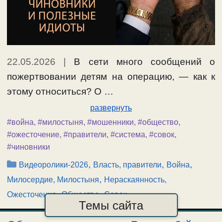
22.05.2026
|
В сети много сообщений о
пожертвовании детям на операцию, — как к
этому относиться? О …
развернуть
#война
,
#милостыня
,
#мошенники
,
#общество
,
#ожесточение
,
#правители
,
#система
,
#совок
,
#чиновники
Рубрики
,
,
,
Видеоролики-2026
Власть, правители
Война
,
Милосердие, Милостыня
Нераскаянность,
,
,
Ожесточение
Общество
Совок
Темы сайта