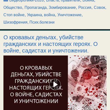
Видеоролики-2026
Власть, правители
Война
,
,
,
,
Общество
Пропаганда, Зомбирование
Россия
Совок
,
,
,
Стоп войне
Украина, война
Уничтожение
Шизофрения, Псих.болезни
О кровавых деньгах, убийстве
гражданских и настоящих героях. О
войне, садистах и уничтожении.