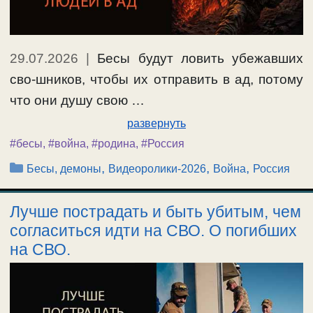
29.07.2026
|
Бесы будут ловить убежавших
сво-шников, чтобы их отправить в ад, потому
что они душу свою …
развернуть
#бесы
,
#война
,
#родина
,
#Россия
Рубрики
,
,
,
Бесы, демоны
Видеоролики-2026
Война
Россия
Лучше пострадать и быть убитым, чем
согласиться идти на СВО. О погибших
на СВО.