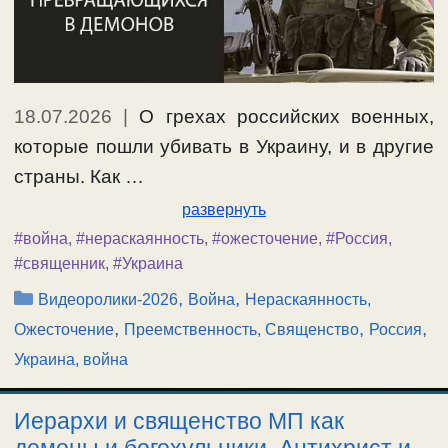
18.07.2026
|
О грехах российских военных,
которые пошли убивать в Украину, и в другие
страны. Как …
развернуть
#война
,
#нераскаянность
,
#ожесточение
,
#Россия
,
#священник
,
#Украина
Рубрики
,
,
Видеоролики-2026
Война
Нераскаянность,
,
,
,
Ожесточение
Преемственность, Священство
Россия
Украина, война
Иерархи и священство МП как
демоны и богохульники. Антихрист и