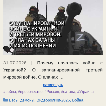
31.07.2026
|
Почему началась война с
Украиной? О запланированной третьей
мировой войне. О планах …
развернуть
#война
,
#пророчество
,
#Россия
,
#сатана
,
#Украина
Рубрики
,
,
,
Бесы, демоны
Видеоролики-2026
Война