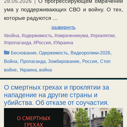
28.05.2026
|
О прогрессирующем омрачении
ума у поддерживающих СВО и войну. О тех,
которые радуются …
развернуть
#война
,
#одержимость
,
#омрачениеума
,
#проклятие
,
#пропаганда
,
#Россия
,
#Украина
Рубрики
,
,
Беснование, Одержимость
Видеоролики-2026
,
,
,
Война
Пропаганда, Зомбирование
Россия
Стоп
,
войне
Украина, война
О смертных грехах и проклятии за
нападение на другие страны и
убийства. Об отказе от соучастия.