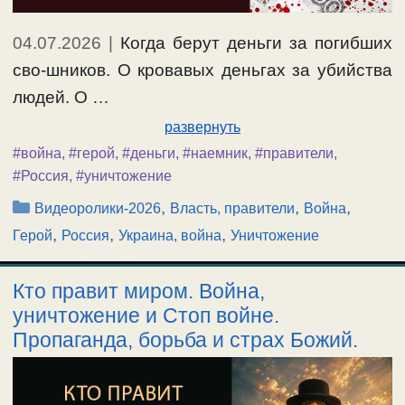
04.07.2026
|
Когда берут деньги за погибших
сво-шников. О кровавых деньгах за убийства
людей. О …
развернуть
#война
,
#герой
,
#деньги
,
#наемник
,
#правители
,
#Россия
,
#уничтожение
Рубрики
,
,
,
Видеоролики-2026
Власть, правители
Война
,
,
,
Герой
Россия
Украина, война
Уничтожение
Кто правит миром. Война,
уничтожение и Стоп войне.
Пропаганда, борьба и страх Божий.