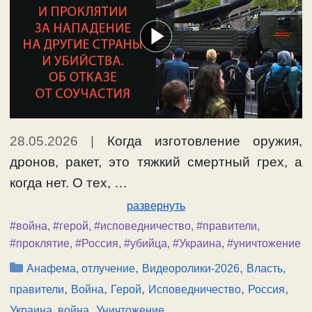
28.05.2026
|
Когда изготовление оружия,
дронов, ракет, это тяжкий смертный грех, а
когда нет. О тех, …
развернуть
#война
,
#герой
,
#исповедничество
,
#правители
,
#проклятие
,
#Россия
,
#убийца
,
#Украина
,
#уничтожение
Рубрики
,
,
Анафема, отлучение
Видеоролики-2026
Власть,
,
,
,
,
,
правители
Война
Герой
Исповедничество
Россия
,
Украина, война
Уничтожение