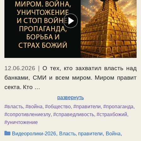
12.06.2026
|
О тех, кто захватил власть над
банками, СМИ и всем миром. Миром правит
секта. Кто …
развернуть
#власть
,
#война
,
#общество
,
#правители
,
#пропаганда
,
#сопротивлениезлу
,
#справедливость
,
#страхбожий
,
#уничтожение
Рубрики
,
,
,
Видеоролики-2026
Власть, правители
Война