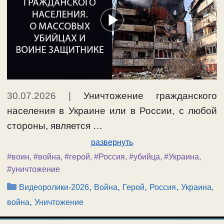
30.07.2026
|
Уничтожение гражданского
населения в Украине или в России, с любой
стороны, является …
развернуть
#воин
,
#война
,
#герой
,
#Россия
,
#убийца
,
#Украина
,
#уничтожение
Рубрики
,
,
,
,
Видеоролики-2026
Война
Герой
Россия
Украина,
,
война
Уничтожение