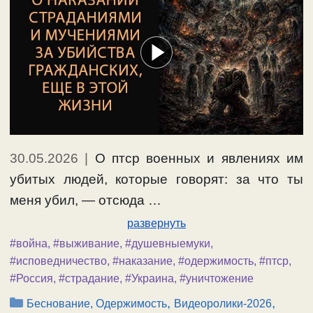
30.05.2026
|
О птср военных и явлениях им
убитых людей, которые говорят: за что ты
меня убил, — отсюда …
развернуть
#война
,
#выживание
,
#душевныемуки
,
#исповедничество
,
#наказание
,
#одержимость
,
#птср
,
#Россия
,
#страдание
,
#Украина
,
#уничтожение
Рубрики
,
,
Беснование, Одержимость
Видеоролики-2026