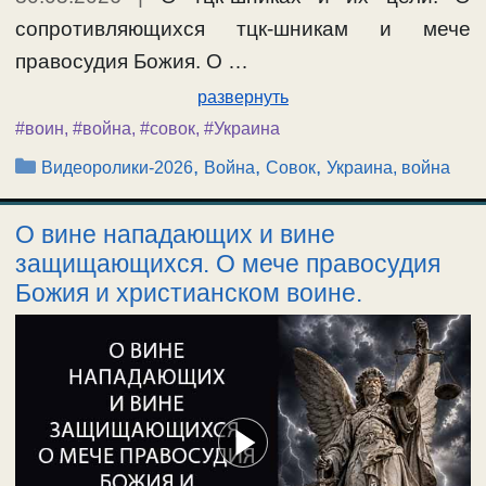
сопротивляющихся тцк-шникам и мече
правосудия Божия. О …
развернуть
#воин
,
#война
,
#совок
,
#Украина
Рубрики
,
,
,
Видеоролики-2026
Война
Совок
Украина, война
О вине нападающих и вине
защищающихся. О мече правосудия
Божия и христианском воине.