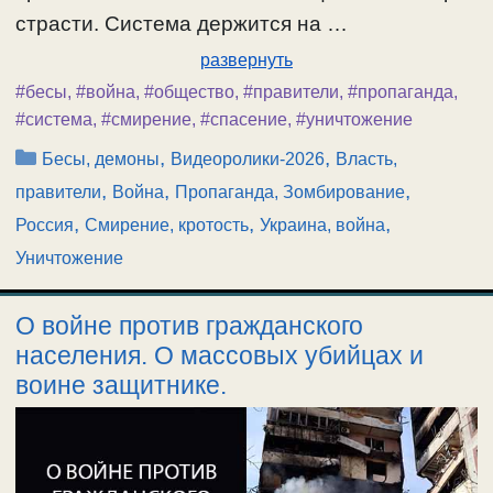
страсти. Система держится на …
развернуть
#бесы
,
#война
,
#общество
,
#правители
,
#пропаганда
,
#система
,
#смирение
,
#спасение
,
#уничтожение
Рубрики
,
,
Бесы, демоны
Видеоролики-2026
Власть,
,
,
,
правители
Война
Пропаганда, Зомбирование
,
,
,
Россия
Смирение, кротость
Украина, война
Уничтожение
О войне против гражданского
населения. О массовых убийцах и
воине защитнике.