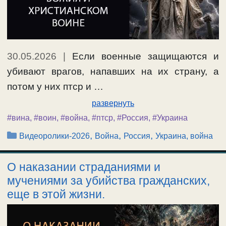
30.05.2026
|
Если военные защищаются и
убивают врагов, напавших на их страну, а
потом у них птср и …
развернуть
#вина
,
#воин
,
#война
,
#птср
,
#Россия
,
#Украина
Рубрики
,
,
,
Видеоролики-2026
Война
Россия
Украина, война
О наказании страданиями и
мучениями за убийства гражданских,
еще в этой жизни.