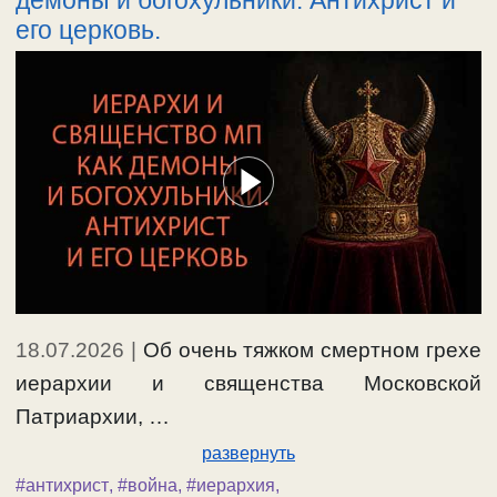
его церковь.
18.07.2026
|
Об очень тяжком смертном грехе
иерархии и священства Московской
Патриархии, …
развернуть
#антихрист
,
#война
,
#иерархия
,