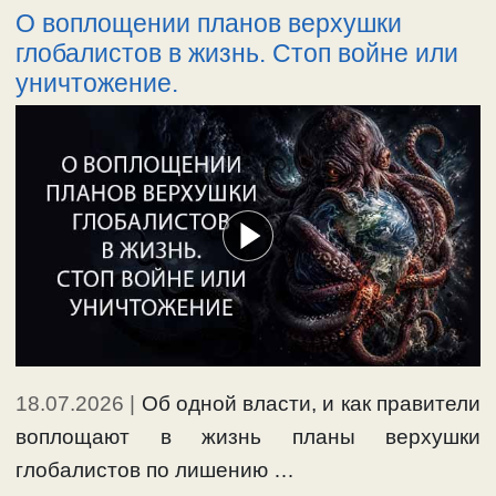
О воплощении планов верхушки
бесноватыми, у них будет наступать
глобалистов в жизнь. Стоп войне или
омрачение ума, и война будет разжигаться
уничтожение.
еще больше, пока не будут уничтожены все.
Ведь …
Ещё…
#война
,
#Россия
,
#Украина
18.07.2026
|
Об одной власти, и как правители
воплощают в жизнь планы верхушки
глобалистов по лишению …