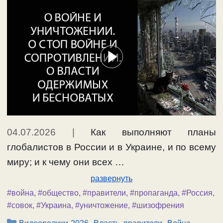
04.07.2026
|
Как выполняют планы
глобалистов в России и в Украине, и по всему
миру; и к чему они всех …
развернуть
#война
,
#общество
,
#правители
,
#пропаганда
,
#Россия
,
#совок
,
#Украина
,
#уничтожение
,
#шизофрения
Рубрики
,
,
,