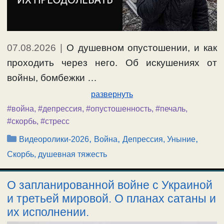
07.08.2026
|
О душевном опустошении, и как
проходить через него. Об искушениях от
войны, бомбежки …
развернуть
#война
,
#депрессия
,
#опустошенность
,
#печаль
,
#скорбь
,
#стресс
Рубрики
,
,
,
Видеоролики-2026
Война
Депрессия, Уныние
Скорбь, душевная тяжесть
О запланированной войне с Украиной
и третьей мировой. О планах сатаны и
их исполнении.