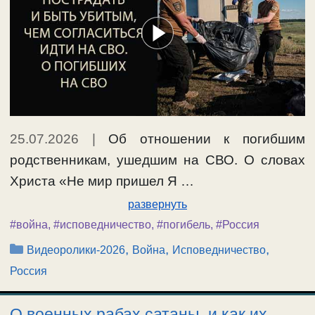
25.07.2026
|
Об отношении к погибшим
родственникам, ушедшим на СВО. О словах
Христа «Не мир пришел Я …
развернуть
#война
,
#исповедничество
,
#погибель
,
#Россия
Рубрики
,
,
,
Видеоролики-2026
Война
Исповедничество
Россия
О военных рабах сатаны, и как их