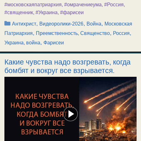
#московскаяпатриархия
,
#омрачениеума
,
#Россия
,
#священник
,
#Украина
,
#фарисеи
Рубрики
,
,
,
Антихрист
Видеоролики-2026
Война
Московская
,
,
,
Патриархия
Преемственность, Священство
Россия
,
Украина, война
Фарисеи
Какие чувства надо возгревать, когда
бомбят и вокруг все взрывается.