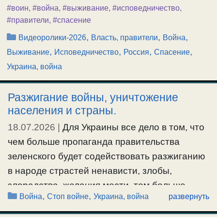
#воин
,
#война
,
#выживание
,
#исповедничество
,
#правители
,
#спасение
Рубрики
,
,
,
Видеоролики-2026
Власть, правители
Война
,
,
,
,
Выживание
Исповедничество
Россия
Спасение
Украина, война
Разжигание войны, уничтожение
населения и страны.
18.07.2026
|
Для Украины все дело в том, что
чем больше пропаганда правительства
зеленского будет содействовать разжиганию
в народе страстей ненависти, злобы,
злорадства, желания мести, тем больше
Рубрики
,
,
Война
Стоп войне
Украина, война
развернуть
бесы будут над людьми иметь власть, люди
будут становиться одержимыми и