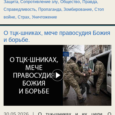
,
,
Защита, Сопротивление злу
Общество
Правда,
,
,
Справедливость
Пропаганда, Зомбирование
Стоп
,
,
войне
Страх
Уничтожение
О тцк-шниках, мече правосудия Божия
и борьбе.
30.05.2026
|
О тцк-шниках и их цели. О