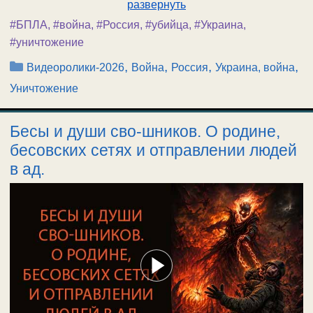
развернуть
#БПЛА
,
#война
,
#Россия
,
#убийца
,
#Украина
,
#уничтожение
Рубрики
,
,
,
,
Видеоролики-2026
Война
Россия
Украина, война
Уничтожение
Бесы и души сво-шников. О родине,
бесовских сетях и отправлении людей
в ад.