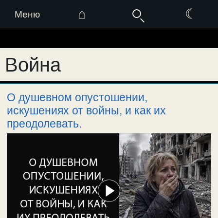
⌂
☾
Меню
Перейти
к
Война
содержимому
О душевном опустошении,
искушениях от войны, и как их
преодолевать.