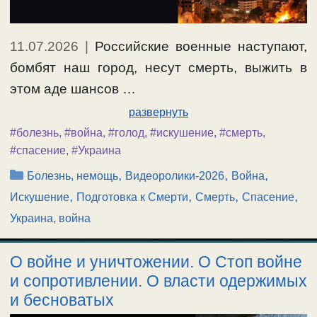
11.07.2026
|
Российские военные наступают,
бомбят наш город, несут смерть, выжить в
этом аде шансов …
развернуть
#болезнь
,
#война
,
#голод
,
#искушение
,
#смерть
,
#спасение
,
#Украина
Рубрики
,
,
,
Болезнь, немощь
Видеоролики-2026
Война
,
,
,
,
Искушение
Подготовка к Смерти
Смерть
Спасение
Украина, война
О войне и уничтожении. О Стоп войне
и сопротивлении. О власти одержимых
и бесноватых