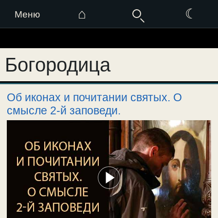
⌂
☾
Меню
Перейти
к
Богородица
содержимому
Об иконах и почитании святых. О
смысле 2-й заповеди.