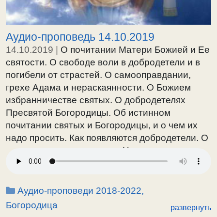
Аудио-проповедь 14.10.2019
14.10.2019
|
О почитании Матери Божией и Ее
святости. О свободе воли в добродетели и в
погибели от страстей. О самооправдании,
грехе Адама и нераскаянности. О Божием
избранничестве святых. О добродетелях
Пресвятой Богородицы. Об истинном
почитании святых и Богородицы, и о чем их
надо просить. Как появляются добродетели. О
святости, и о вхождении в Церковь.
Праздник Покрова Пресвятой Богородицы.
Рубрики
Аудио-проповеди 2018-2022
,
Богородица
развернуть