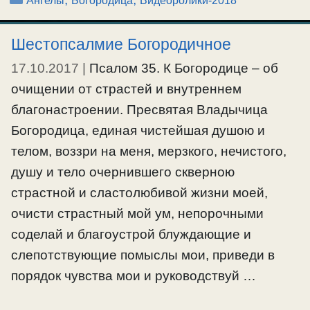
Ангелы
Богородица
Видеоролики-2018
Шестопсалмие Богородичное
17.10.2017
|
Псалом 35. К Богородице – об
очищении от страстей и внутреннем
благонастроении. Пресвятая Владычица
Богородица, единая чистейшая душою и
телом, воззри на меня, мерзкого, нечистого,
душу и тело очернившего скверною
страстной и сластолюбивой жизни моей,
очисти страстный мой ум, непорочными
соделай и благоустрой блуждающие и
слепотствующие помыслы мои, приведи в
порядок чувства мои и руководствуй …