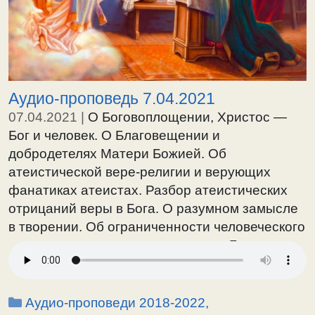
Аудио-проповедь 7.04.2021
07.04.2021
|
О Боговоплощении, Христос —
Бог и человек. О Благовещении и
добродетелях Матери Божией. Об
атеистической вере-религии и верующих
фанатиках атеистах. Разбор атеистических
отрицаний веры в Бога. О разумном замысле
в творении. Об ограниченности человеческого
зрения, которое не может увидеть Бога, и
каким способом можно увидеть Бога. О
большом взрыве и дарвинизме. О смирении
ложном перед дьяволом; о смирении
Рубрики
Аудио-проповеди 2018-2022
,