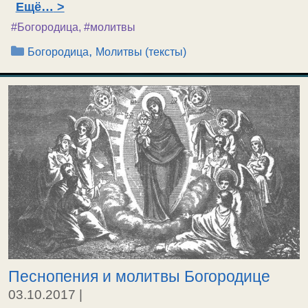
Ещё…
#Богородица
,
#молитвы
Рубрики
,
Богородица
Молитвы (тексты)
Песнопения и молитвы Богородице
03.10.2017
|