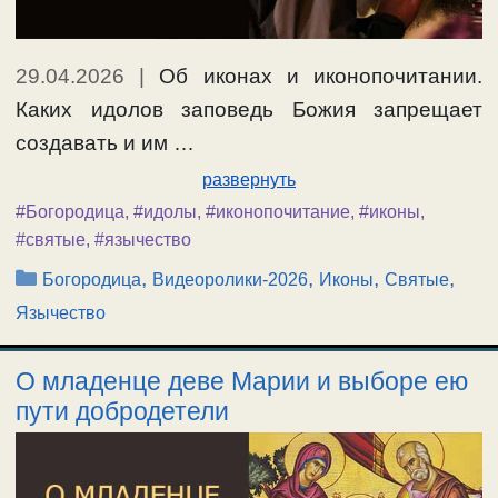
29.04.2026
|
Об иконах и иконопочитании.
Каких идолов заповедь Божия запрещает
создавать и им …
развернуть
#Богородица
,
#идолы
,
#иконопочитание
,
#иконы
,
#святые
,
#язычество
Рубрики
,
,
,
,
Богородица
Видеоролики-2026
Иконы
Святые
Язычество
О младенце деве Марии и выборе ею
пути добродетели