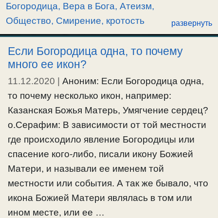
истинном перед Богом и воспитании его. О
Богородица
,
Вера в Бога, Атеизм
,
противостоянии общественной
Общество
,
Смирение, кротость
развернуть
несправедливости и обличении ее, на
примере пророков. Как страсти выдают за
Если Богородица одна, то почему
добродетели.
много ее икон?
Праздник Благовещение Пресвятой
Богородицы. Евангелие от Лк.1:24-38.
11.12.2020
|
Аноним: Если Богородица одна,
то почему несколько икон, например:
Казанская Божья Матерь, Умягчение сердец?
о.Серафим: В зависимости от той местности
где происходило явление Богородицы или
спасение кого-либо, писали икону Божией
Матери, и называли ее именем той
местности или события. А так же бывало, что
икона Божией Матери являлась в том или
ином месте, или ее …