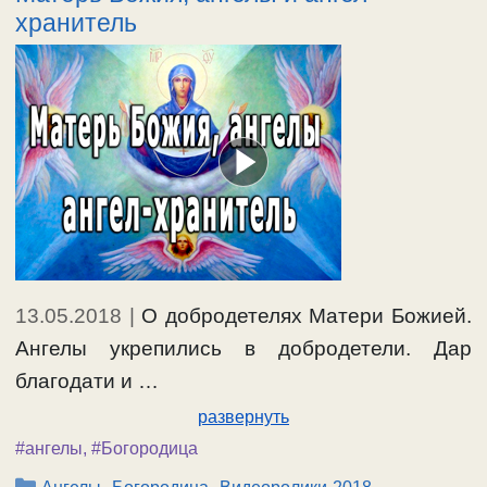
хранитель
13.05.2018
|
О добродетелях Матери Божией.
Ангелы укрепились в добродетели. Дар
благодати и …
развернуть
#ангелы
,
#Богородица
Рубрики
,
,