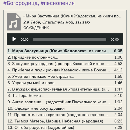
#Богородица
,
#песнопения
«Мира Заступница (Юлия Жадовская, из книги прот. Г. Дьяченко «Искра Божия», изд. 1903г.)»
2.К Тебе, Спаситель мой, взываю
ОСУЖДЕННИК
Аудиоплеер
00:00
00:00
1.
Мира Заступница (Юлия Жадовская, из книги прот. Г. Дьяченко «Искра Божия», изд. 1903г.)
6:35
2.
Приидите поклонимся...
1:00
3.
Заступница усердная (тропарь Казанской иконе Божией Матери)
4:53
4.
Прибегнем люди (кондак Казанской иконе Божией Матери)
4:12
5.
Умертви плотские мои страсти...
1:55
6.
Управи ум мой и нрав...
1:46
7.
В нуждах душеспасительная Управительница. (кондак)
1:47
8.
Ты Гора Божия...
2:10
9.
Ангел вопияше... (задостойник Пасхального канона)
1:02
10.
Одожди мне росу здравия
2:04
11.
Предстательство христиан (кондак повседневный на «И ныне...»)
2:04
12.
Ты моя Матерь, Царица Небесная (народная)
6:23
13.
О Тебе радуется (задостойник)
7:29