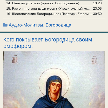
14.
Отверзу уста мои (ирмосы Богородичные)
13:29
15.
Разгони печали души моея («Утешительный кондак с 12-ю икосами», перевод с греческого иером. Иакова Цветкова /1884г./)
23:05
16.
Шестопсалмие Богородичное (Псалтирь Ефрема Сирина)
30:50
Рубрики
Аудио-Молитвы
,
Богородица
Кого покрывает Богородица своим
омофором.