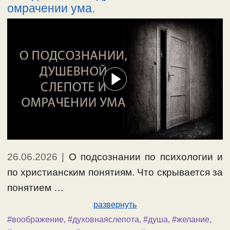
омрачении ума.
26.06.2026
|
О подсознании по психологии и
по христианским понятиям. Что скрывается за
понятием …
развернуть
#воображение
,
#духовнаяслепота
,
#душа
,
#желание
,