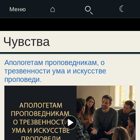
⌂
☾
Меню
Перейти
к
Чувства
содержимому
Апологетам проповедникам, о
трезвенности ума и искусстве
проповеди.