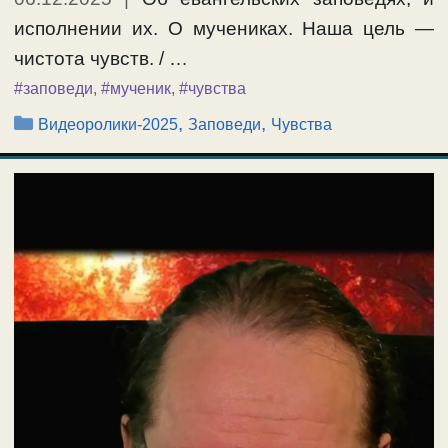
исполнении их. О мучениках. Наша цель —
чистота чувств. / …
#заповеди
,
#мученик
,
#чувства
Рубрики
,
,
Видеоролики-2025
Заповеди
Чувства