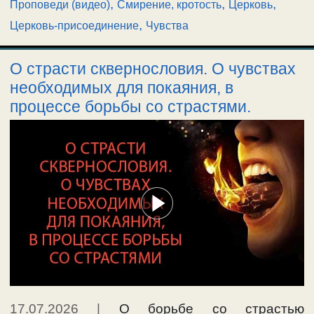
,
,
,
Проповеди (видео)
Смирение, кротость
Церковь
,
Церковь-присоединение
Чувства
О страсти сквернословия. О чувствах
необходимых для покаяния, в
процессе борьбы со страстями.
17.07.2026
|
О борьбе со страстью