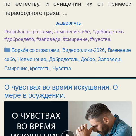
по естеству, и очищении их от примеси
первородного греха. …
развернуть
#борьбасострастями
,
#вменениесебе
,
#добродетель
,
#доброедело
,
#заповеди
,
#смирение
,
#чувства
Рубрики
,
,
Борьба со страстями
Видеоролики-2026
Вменение
,
,
,
себе, Невменение
Добродетель, Добро
Заповеди
,
Смирение, кротость
Чувства
О чувствах во время искушения. О
мере в осуждении.