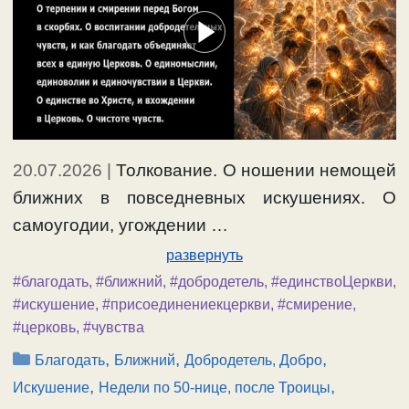
20.07.2026
|
Толкование. О ношении немощей
ближних в повседневных искушениях. О
самоугодии, угождении …
развернуть
#благодать
,
#ближний
,
#добродетель
,
#единствоЦеркви
,
#искушение
,
#присоединениекцеркви
,
#смирение
,
#церковь
,
#чувства
Рубрики
,
,
,
Благодать
Ближний
Добродетель, Добро
,
,
Искушение
Недели по 50-нице, после Троицы