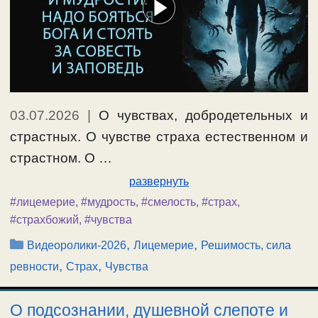
03.07.2026
|
О чувствах, добродетельных и
страстных. О чувстве страха естественном и
страстном. О …
развернуть
#лицемерие
,
#мудрость
,
#смелость
,
#страх
,
#страхбожий
,
#чувства
Рубрики
,
,
Видеоролики-2026
Лицемерие
Решимость, сила
,
,
ревности
Страх
Чувства
О подсознании, душевной слепоте и