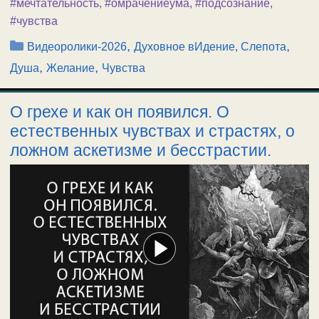
#мечтательность
,
#омрачениеума
,
#подсознание
,
#чувства
Рубрики
,
,
Видеоролики-2026
Духовное вИдение, Слепота
,
,
Душа
Желание
Чувства
О грехе и как он появился. О
естественных чувствах и страстях, о
ложном аскетизме и бесстрастии.