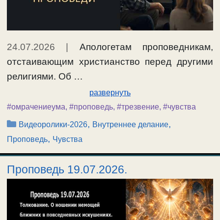
24.07.2026
|
Апологетам проповедникам,
отстаивающим христианство перед другими
религиями. Об …
развернуть
#омрачениеума
,
#проповедь
,
#трезвение
,
#чувства
Рубрики
,
,
Видеоролики-2026
Внутреннее делание
,
Проповедь
Чувства
Проповедь 19.07.2026.