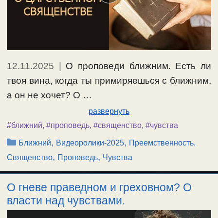
12.11.2025
|
О проповеди ближним. Есть ли
твоя вина, когда ты примиряешься с ближним,
а он не хочет? О …
развернуть
#ближний
,
#проповедь
,
#священство
,
#чувства
Рубрики
,
,
Ближний
Видеоролики-2025
Преемственность,
,
,
Священство
Проповедь
Чувства
О гневе праведном и греховном? О
власти над чувствами.