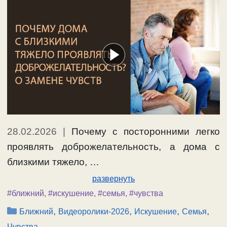
28.02.2026
|
Почему с посторонними легко
проявлять доброжелательность, а дома с
близкими тяжело, …
развернуть
#ближний
,
#искушение
,
#семья
,
#чувства
Рубрики
,
,
,
,
Ближний
Видеоролики-2026
Искушение
Семья
Чувства