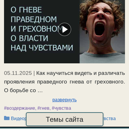
05.11.2025
|
Как научиться видеть и различать
проявления праведного гнева от греховного.
О борьбе со …
развернуть
#воздержание
,
#гнев
,
#чувства
Рубрики
,
,
Темы сайта
Видеоролики-2025
Гнев, Раздражение
Чувства