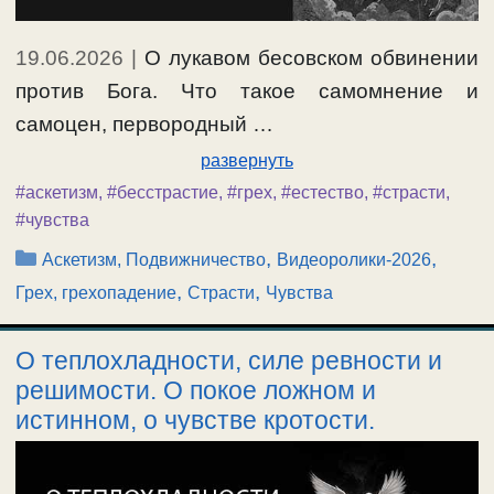
19.06.2026
|
О лукавом бесовском обвинении
против Бога. Что такое самомнение и
самоцен, первородный …
развернуть
#аскетизм
,
#бесстрастие
,
#грех
,
#естество
,
#страсти
,
#чувства
Рубрики
,
,
Аскетизм, Подвижничество
Видеоролики-2026
,
,
Грех, грехопадение
Страсти
Чувства
О теплохладности, силе ревности и
решимости. О покое ложном и
истинном, о чувстве кротости.