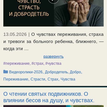
13.05.2026
|
О чувствах переживания, страха
и тревоги за больного ребенка, ближнего, —
когда эти …
развернуть
#переживание
,
#страх
,
#чувства
Рубрики
,
,
Видеоролики-2026
Добродетель, Добро
,
,
,
Переживание
Страсти
Страх
Чувства
О чтении святых подвижников. О
влиянии бесов на душу, и чувствах.