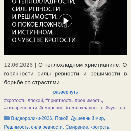
12.06.2026
|
О теплохладном христианине. О
горячности силы ревности и решимости в
борьбе со страстями. …
развернуть
#кротость
,
#покой
,
#приятность
,
#решимость
,
#силаревности
,
#смирение
,
#теплохладность
,
#чувства
Рубрики
,
,
Видеоролики-2026
Покой, Душевный мир
,
,
Решимость, сила ревности
Смирение, кротость