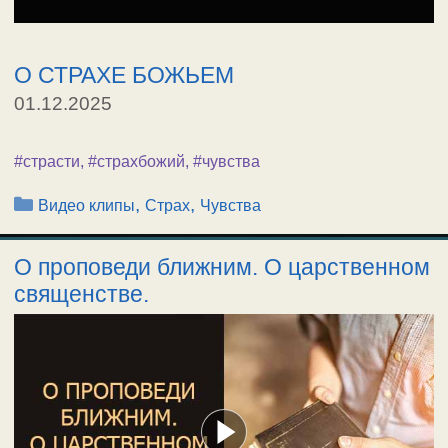
О СТРАХЕ БОЖЬЕМ
01.12.2025
#страсти
,
#страхбожий
,
#чувства
Рубрики
,
,
Видео клипы
Страх
Чувства
О проповеди ближним. О царственном
священстве.