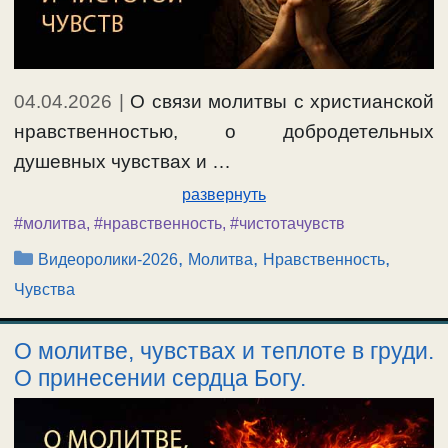
04.04.2026
|
О связи молитвы с христианской
нравственностью, о добродетельных
душевных чувствах и …
развернуть
#молитва
,
#нравственность
,
#чистотачувств
Рубрики
,
,
,
Видеоролики-2026
Молитва
Нравственность
Чувства
О молитве, чувствах и теплоте в груди.
О принесении сердца Богу.