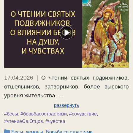
17.04.2026
|
О чтении святых подвижников,
отшельников, затворников, более высокого
уровня жительства, …
развернуть
#бесы
,
#борьбасострастями
,
#сочувствие
,
#чтениеСв.Отцов
,
#чувства
Рубрики
,
,
Бесы, демоны
Борьба со страстями