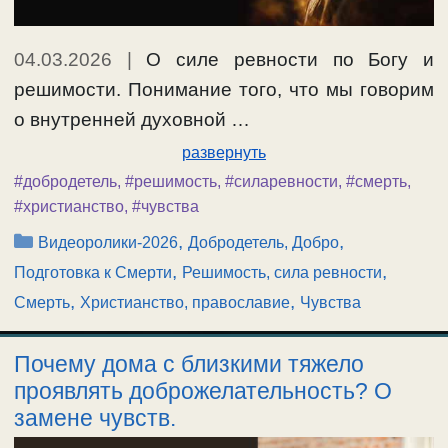
04.03.2026
|
О силе ревности по Богу и
решимости. Понимание того, что мы говорим
о внутренней духовной …
развернуть
#добродетель
,
#решимость
,
#силаревности
,
#смерть
,
#христианство
,
#чувства
Рубрики
,
,
Видеоролики-2026
Добродетель, Добро
,
,
Подготовка к Смерти
Решимость, сила ревности
,
,
Смерть
Христианство, православие
Чувства
Почему дома с близкими тяжело
проявлять доброжелательность? О
замене чувств.