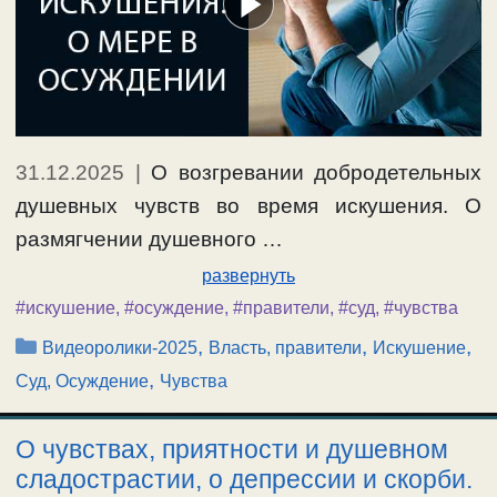
31.12.2025
|
О возгревании добродетельных
душевных чувств во время искушения. О
размягчении душевного …
развернуть
#искушение
,
#осуждение
,
#правители
,
#суд
,
#чувства
Рубрики
,
,
,
Видеоролики-2025
Власть, правители
Искушение
,
Суд, Осуждение
Чувства
О чувствах, приятности и душевном
сладострастии, о депрессии и скорби.