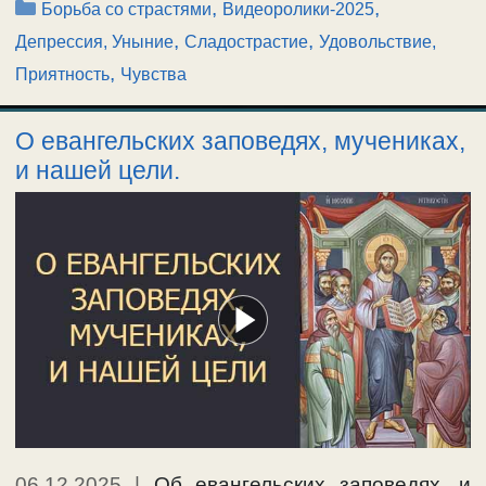
Рубрики
,
,
Борьба со страстями
Видеоролики-2025
,
,
Депрессия, Уныние
Сладострастие
Удовольствие,
,
Приятность
Чувства
О евангельских заповедях, мучениках,
и нашей цели.
06.12.2025
|
Об евангельских заповедях, и