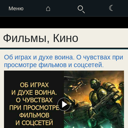
⌂
☾
Меню
Перейти
к
Фильмы, Кино
содержимому
Об играх и духе воина. О чувствах при
просмотре фильмов и соцсетей.