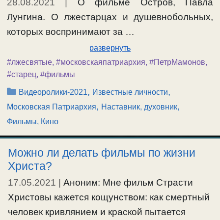
28.08.2021
|
О фильме Остров, Павла
Лунгина. О лжестарцах и душевнобольных,
которых воспринимают за …
развернуть
#лжесвятые
,
#московскаяпатриархия
,
#ПетрМамонов
,
#старец
,
#фильмы
Рубрики
,
,
Видеоролики-2021
Известные личности
,
,
Московская Патриархия
Наставник, духовник
Фильмы, Кино
Можно ли делать фильмы по жизни
Христа?
17.05.2021
|
Аноним: Мне фильм Страсти
Христовы кажется кощунством: как смертный
человек кривлянием и краской пытается