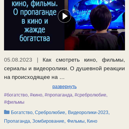
05.08.2023
|
Как смотреть кино, фильмы,
сериалы и видеоролики. О душевной реакции
на происходящее на …
развернуть
#богатство
,
#кино
,
#пропаганда
,
#сребролюбие
,
#фильмы
Рубрики
,
,
Богатство, Сребролюбие
Видеоролики-2023
,
Пропаганда, Зомбирование
Фильмы, Кино