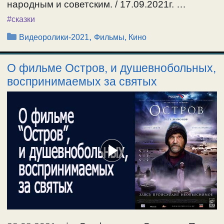
народным и советским. / 17.09.2021г. …
#сказки
Рубрики
,
Видеоролики-2021
Фильмы, Кино
О фильме Остров, и душевнобольных,
воспринимаемых за святых