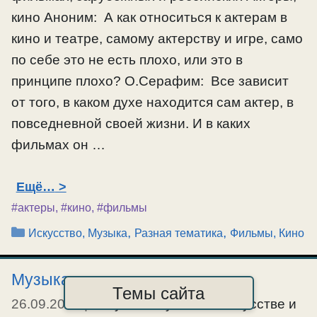
кино Аноним: А как относиться к актерам в
кино и театре, самому актерству и игре, само
по себе это не есть плохо, или это в
принципе плохо? О.Серафим: Все зависит
от того, в каком духе находится сам актер, в
повседневной своей жизни. И в каких
фильмах он …
Ещё…
#актеры
,
#кино
,
#фильмы
Рубрики
,
,
Искусство, Музыка
Разная тематика
Фильмы, Кино
Музыка, искусство, кино
Темы сайта
26.09.2017
|
О музыке, чувствах, искусстве и