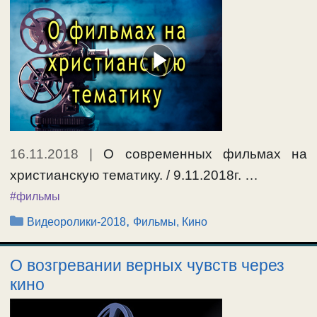
16.11.2018
|
О современных фильмах на
христианскую тематику. / 9.11.2018г. …
#фильмы
Рубрики
,
Видеоролики-2018
Фильмы, Кино
О возгревании верных чувств через
кино