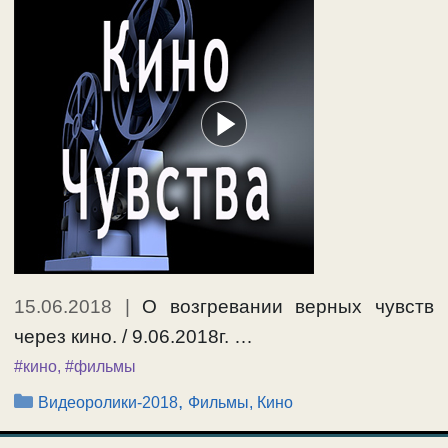
15.06.2018
|
О возгревании верных чувств
через кино. / 9.06.2018г. …
#кино
,
#фильмы
Рубрики
,
Видеоролики-2018
Фильмы, Кино