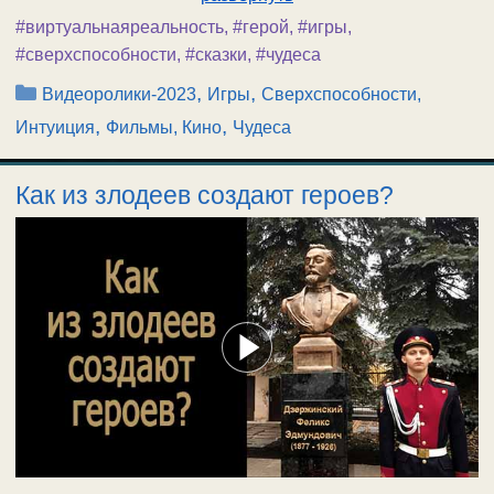
#виртуальнаяреальность
,
#герой
,
#игры
,
#сверхспособности
,
#сказки
,
#чудеса
Рубрики
,
,
Видеоролики-2023
Игры
Сверхспособности,
,
,
Интуиция
Фильмы, Кино
Чудеса
Как из злодеев создают героев?