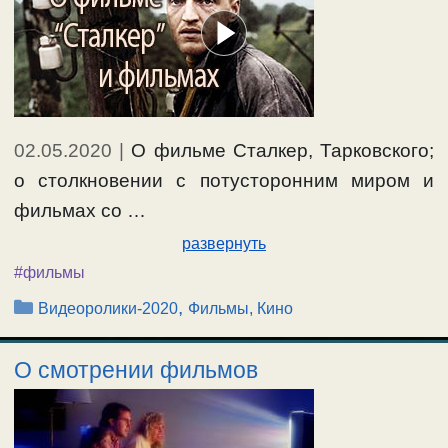
02.05.2020
|
О фильме Сталкер, Тарковского;
о столкновении с потусторонним миром и
фильмах со …
развернуть
#фильмы
Рубрики
,
Видеоролики-2020
Фильмы, Кино
О смотрении фильмов