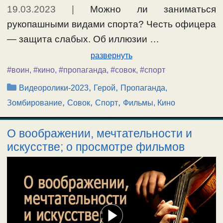
19.03.2023
|
Можно ли заниматься
рукопашными видами спорта? Честь офицера
— защита слабых. Об иллюзии …
развернуть
#воин
,
#кино
,
#пропаганда
,
#совок
,
#спорт
Рубрики
,
,
Видеоролики-2023
Герой
Пропаганда,
,
,
,
Зомбирование
Совок
Спорт
Фильмы, Кино
О воображении, мечтательности и
искусстве; о просмотре фильмов