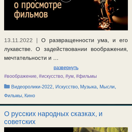
13.11.2022
|
О развращенности ума, и его
лукавстве. О задействовании воображения,
мечтательности и …
развернуть
#воображение
,
#искусство
,
#ум
,
#фильмы
Рубрики
,
,
,
Видеоролики-2022
Искусство, Музыка
Мысли
Фильмы, Кино
О русских народных сказках, и
советских