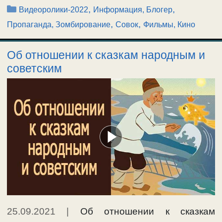
Рубрики
,
,
Видеоролики-2022
Информация, Блогер
,
,
Пропаганда, Зомбирование
Совок
Фильмы, Кино
Об отношении к сказкам народным и
советским
25.09.2021
|
Об отношении к сказкам