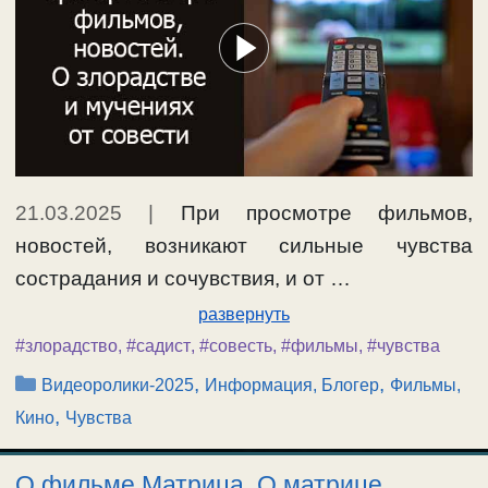
21.03.2025
|
При просмотре фильмов,
новостей, возникают сильные чувства
сострадания и сочувствия, и от …
развернуть
#злорадство
,
#садист
,
#совесть
,
#фильмы
,
#чувства
Рубрики
,
,
Видеоролики-2025
Информация, Блогер
Фильмы,
,
Кино
Чувства
О фильме Матрица. О матрице,