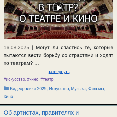
16.08.2025
|
Могут ли спастись те, которые
пытаются вести борьбу со страстями и ходят
по театрам? …
развернуть
#искусство
,
#кино
,
#театр
Рубрики
,
,
Видеоролики-2025
Искусство, Музыка
Фильмы,
Кино
Об артистах, правителях и