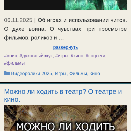
06.11.2025
|
Об играх и использовании читов.
О духе воина. О чувствах при просмотре
фильмов, роликов и …
развернуть
#воин
,
#духовныйвкус
,
#игры
,
#кино
,
#соцсети
,
#фильмы
Рубрики
,
,
Видеоролики-2025
Игры
Фильмы, Кино
Можно ли ходить в театр? О театре и
кино.