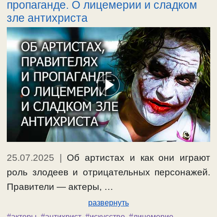
пропаганде. О лицемерии и сладком
зле антихриста
25.07.2025
|
Об артистах и как они играют
роль злодеев и отрицательных персонажей.
Правители — актеры, …
развернуть
#актеры
,
#антихрист
,
#искусство
,
#лицемерие
,