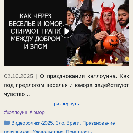
02.10.2025
|
О праздновании хэллоуина. Как
под предлогом веселья и юмора задействуют
чувство …
развернуть
#хэллоуин
,
#юмор
Рубрики
,
,
Видеоролики-2025
Зло, Враги
Празднование
,
праздников
Удовольствие, Приятность