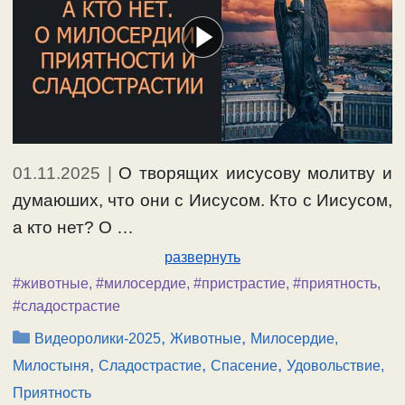
01.11.2025
|
О творящих иисусову молитву и
думаюших, что они с Иисусом. Кто с Иисусом,
а кто нет? О …
развернуть
#животные
,
#милосердие
,
#пристрастие
,
#приятность
,
#сладострастие
Рубрики
,
,
Видеоролики-2025
Животные
Милосердие,
,
,
,
Милостыня
Сладострастие
Спасение
Удовольствие,
Приятность