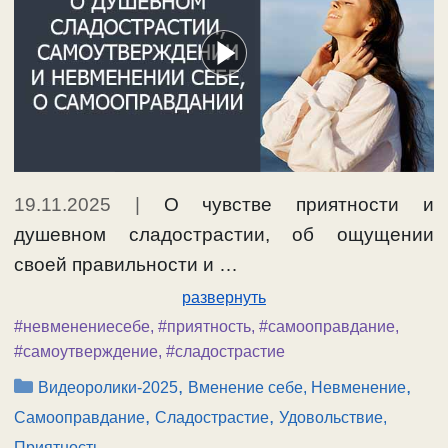
19.11.2025
|
О чувстве приятности и
душевном сладострастии, об ощущении
своей правильности и …
развернуть
#невменениесебе
,
#приятность
,
#самооправдание
,
#самоутверждение
,
#сладострастие
Рубрики
,
,
Видеоролики-2025
Вменение себе, Невменение
,
,
Самооправдание
Сладострастие
Удовольствие,
Приятность