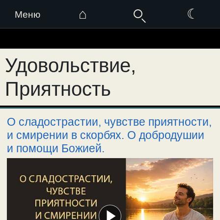
⌂
☾
Меню
Перейти
к
Удовольствие,
содержимому
Приятность
О сладострастии, чувстве приятности,
и смирении в скорбях. О добродушии
и помощи Божией.