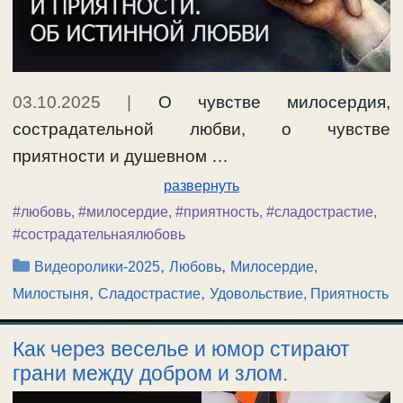
03.10.2025
|
О чувстве милосердия,
сострадательной любви, о чувстве
приятности и душевном …
развернуть
#любовь
,
#милосердие
,
#приятность
,
#сладострастие
,
#сострадательнаялюбовь
Рубрики
,
,
Видеоролики-2025
Любовь
Милосердие,
,
,
Милостыня
Сладострастие
Удовольствие, Приятность
Как через веселье и юмор стирают
грани между добром и злом.