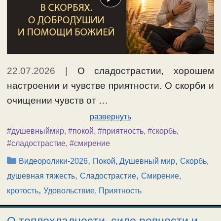
22.07.2026
|
О сладострастии, хорошем
настроении и чувстве приятности. О скорби и
очищении чувств от …
развернуть
#душевныймир
,
#покой
,
#приятность
,
#скорбь
,
#сладострастие
,
#смирение
Рубрики
,
,
Видеоролики-2026
Покой, Душевный мир
Скорбь,
,
,
душевная тяжесть
Сладострастие
Смирение,
,
кротость
Удовольствие, Приятность
О теплохладности, силе ревности и