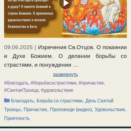
09.06.2025
|
Изречения Св.Отцов. О покаянии
и Духе Божием. О делании борьбы со
страстями, и понуждении …
развернуть
#благодать
,
#борьбасострастями
,
#причастие
,
#СвятаяТроица
,
#удовольствие
Рубрики
,
,
Благодать
Борьба со страстями
День Святой
,
,
,
Троицы
Причастие
Проповеди (видео)
Удовольствие,
Приятность