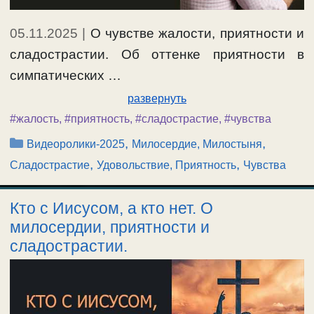
05.11.2025
|
О чувстве жалости, приятности и
сладострастии. Об оттенке приятности в
симпатических …
развернуть
#жалость
,
#приятность
,
#сладострастие
,
#чувства
Рубрики
,
,
Видеоролики-2025
Милосердие, Милостыня
,
,
Сладострастие
Удовольствие, Приятность
Чувства
Кто с Иисусом, а кто нет. О
милосердии, приятности и
сладострастии.