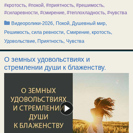
#кротость
,
#покой
,
#приятность
,
#решимость
,
#силаревности
,
#смирение
,
#теплохладность
,
#чувства
Рубрики
,
,
Видеоролики-2026
Покой, Душевный мир
,
,
Решимость, сила ревности
Смирение, кротость
,
Удовольствие, Приятность
Чувства
О земных удовольствиях и
стремлении души к блаженству.