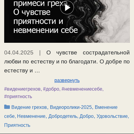
04.04.2025
|
О чувстве сострадательной
любви по естеству и по благодати. О добре по
естеству и …
развернуть
#видениегрехов
,
#добро
,
#невменениесебе
,
#приятность
Рубрики
,
,
Видение грехов
Видеоролики-2025
Вменение
,
,
себе, Невменение
Добродетель, Добро
Удовольствие,
Приятность