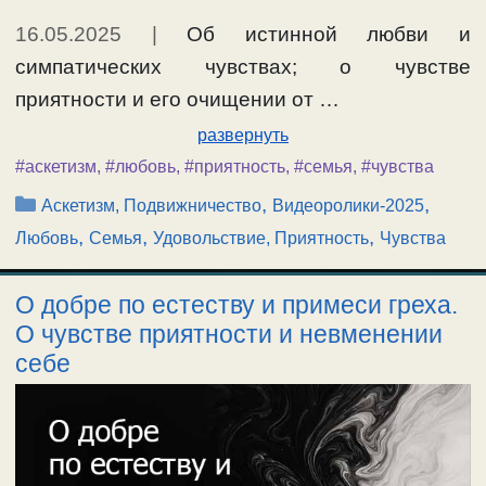
16.05.2025
|
Об истинной любви и
симпатических чувствах; о чувстве
приятности и его очищении от …
развернуть
#аскетизм
,
#любовь
,
#приятность
,
#семья
,
#чувства
Рубрики
,
,
Аскетизм, Подвижничество
Видеоролики-2025
,
,
,
Любовь
Семья
Удовольствие, Приятность
Чувства
О добре по естеству и примеси греха.
О чувстве приятности и невменении
себе