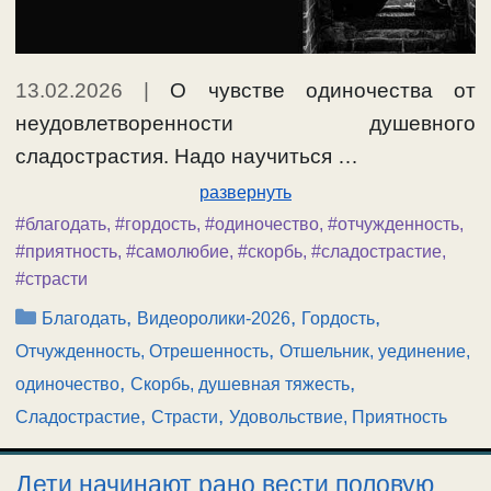
13.02.2026
|
О чувстве одиночества от
неудовлетворенности душевного
сладострастия. Надо научиться …
развернуть
#благодать
,
#гордость
,
#одиночество
,
#отчужденность
,
#приятность
,
#самолюбие
,
#скорбь
,
#сладострастие
,
#страсти
Рубрики
,
,
,
Благодать
Видеоролики-2026
Гордость
,
Отчужденность, Отрешенность
Отшельник, уединение,
,
,
одиночество
Скорбь, душевная тяжесть
,
,
Сладострастие
Страсти
Удовольствие, Приятность
Дети начинают рано вести половую