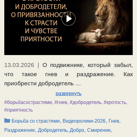
13.03.2026
|
О подвижнике, который забыл,
что такое гнев и раздражение. Как
приобрести добродетель …
развернуть
#борьбасострастями
,
#гнев
,
#добродетель
,
#кротость
,
#приятность
Рубрики
,
,
Борьба со страстями
Видеоролики-2026
Гнев,
,
,
Раздражение
Добродетель, Добро
Смирение,