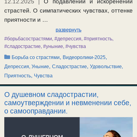
12.12.2025
|
О подавлении и искоренении
страстей. О симпатических чувствах, оттенке
приятности и …
развернуть
#борьбасострастями
,
#депрессия
,
#приятность
,
#сладострастие
,
#уныние
,
#чувства
Рубрики
,
,
Борьба со страстями
Видеоролики-2025
,
,
Депрессия, Уныние
Сладострастие
Удовольствие,
,
Приятность
Чувства
О душевном сладострастии,
самоутверждении и невменении себе,
о самооправдании.