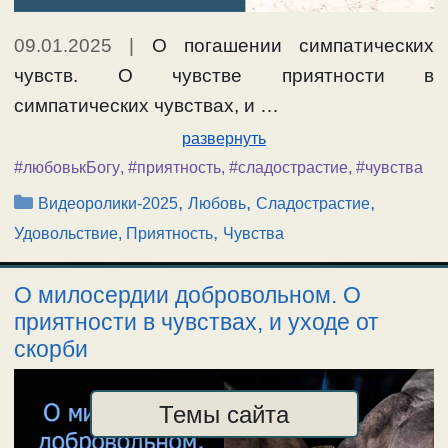
09.01.2025
|
О погашении симпатических
чувств. О чувстве приятности в
симпатических чувствах, и …
развернуть
#любовькБогу
,
#приятность
,
#сладострастие
,
#чувства
Рубрики
,
,
,
Видеоролики-2025
Любовь
Сладострастие
,
Удовольствие, Приятность
Чувства
О милосердии добровольном. О
приятности в чувствах, и уходе от
скорби
Темы сайта