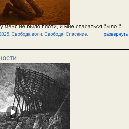
 у меня не было плоти, и мне спасаться было бы
2025
,
Свобода воли, Свобода
,
Спасение
,
развернуть
падение ангелов и человека? Физическое тело
 преимущество к спасению у ангела или у
о разума человека и демона, который не хочет
дности
воли и выбора. Что будет если лишить свободы
почему не получается избавиться от них? Пример
лько минут душевных страданий в вечности.
его
ад
? Будет ли блаженствовать одержимый
огда человек не может избавиться от явных
ти. О болезненном физическом состоянии,
ого искушения. О духовном чуде. / 25.05.2025.