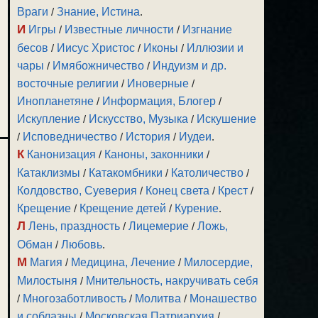
Враги
/
Знание, Истина
.
И
Игры
/
Известные личности
/
Изгнание
бесов
/
Иисус Христос
/
Иконы
/
Иллюзии и
чары
/
Имябожничество
/
Индуизм и др.
восточные религии
/
Иноверные
/
Инопланетяне
/
Информация, Блогер
/
Искупление
/
Искусство, Музыка
/
Искушение
/
Исповедничество
/
История
/
Иудеи
.
К
Канонизация
/
Каноны, законники
/
Катаклизмы
/
Катакомбники
/
Католичество
/
Колдовство, Суеверия
/
Конец света
/
Крест
/
Крещение
/
Крещение детей
/
Курение
.
Л
Лень, праздность
/
Лицемерие
/
Ложь,
Обман
/
Любовь
.
М
Магия
/
Медицина, Лечение
/
Милосердие,
Милостыня
/
Мнительность, накручивать себя
/
Многозаботливость
/
Молитва
/
Монашество
и соблазны
/
Московская Патриархия
/