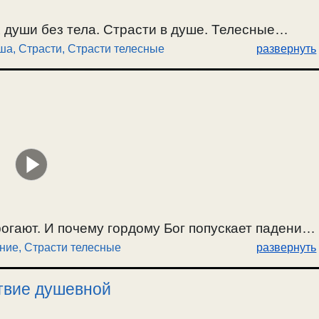
 души без тела. Страсти в душе. Телесные
ша
,
Страсти
,
Страсти телесные
развернуть
уше. О рамках природы нашего естества.
огают. И почему гордому Бог попускает падения
ние
,
Страсти телесные
развернуть
.
ствие душевной