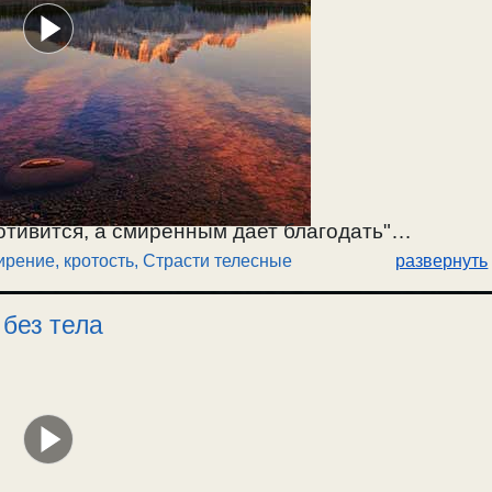
отивится, а смиренным дает благодать"
рение, кротость
,
Страсти телесные
развернуть
 чувствах. Добродетели и страсти рождаются из
т рассудительности. О смирении перед Богом, и
без тела
итва
архангелу Михаилу? О проявлениях
ных телесных страстей и гордого духа. На что
вной телесной страстью. / 28.01.2022г.