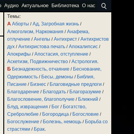
о
Аудио
Актуальное
Библиотека
О нас
Темы:
А
Аборты
/
Ад, Загробная жизнь
/
Алкоголизм, Наркомания
/
Анафема,
отлучение
/
Ангелы
/
Антихрист
/
Антихристов
дух
/
Антихристова печать
/
Апокалипсис
/
Апокрифы
/
Апостасия, отступление
/
Аскетизм, Подвижничество
/
Астрология
.
Б
Безнадежность, отчаяние
/
Беснование,
Одержимость
/
Бесы, демоны
/
Библия,
Писание
/
Бизнес
/
Благовидные предлоги
/
Благодарение
/
Благодать
/
Благоразумие
/
Благословение, благополучие
/
Ближний
/
Блуд, извращения
/
Бог
/
Богатство,
Сребролюбие
/
Богородица
/
Богословие
/
Богослужение
/
Болезнь, немощь
/
Борьба со
страстями
/
Брак
.