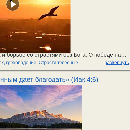
 и борьбе со страстями без Бога. О победе над
ех, грехопадение
,
Страсти телесные
развернуть
ения, спасительной для души; и победе над
хе, погибельной для души. О победе над
нным дает благодать» (Иак.4:6)
спасительной. О сатане и демонах, презирающих
 созидать в душе добродетели. / 3.09.2022г.