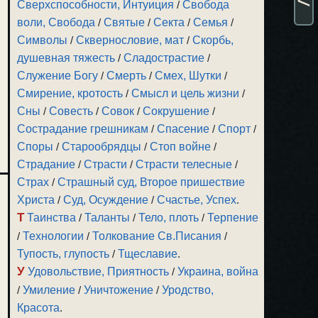
Сверхспособности, Интуиция
/
Свобода
воли, Свобода
/
Святые
/
Секта
/
Семья
/
Символы
/
Сквернословие, мат
/
Скорбь,
душевная тяжесть
/
Сладострастие
/
Служение Богу
/
Смерть
/
Смех, Шутки
/
Смирение, кротость
/
Смысл и цель жизни
/
Сны
/
Совесть
/
Совок
/
Сокрушение
/
Сострадание грешникам
/
Спасение
/
Спорт
/
Споры
/
Старообрядцы
/
Стоп войне
/
Страдание
/
Страсти
/
Страсти телесные
/
Страх
/
Страшный суд, Второе пришествие
Христа
/
Суд, Осуждение
/
Счастье, Успех
.
Т
Таинства
/
Таланты
/
Тело, плоть
/
Терпение
/
Технологии
/
Толкование Св.Писания
/
Тупость, глупость
/
Тщеславие
.
У
Удовольствие, Приятность
/
Украина, война
/
Умиление
/
Уничтожение
/
Уродство,
Красота
.