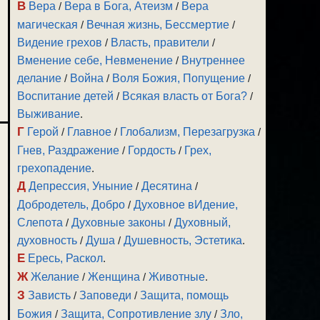
В
Вера
/
Вера в Бога, Атеизм
/
Вера
магическая
/
Вечная жизнь, Бессмертие
/
Видение грехов
/
Власть, правители
/
Вменение себе, Невменение
/
Внутреннее
делание
/
Война
/
Воля Божия, Попущение
/
Воспитание детей
/
Всякая власть от Бога?
/
Выживание
.
Г
Герой
/
Главное
/
Глобализм, Перезагрузка
/
Гнев, Раздражение
/
Гордость
/
Грех,
грехопадение
.
Д
Депрессия, Уныние
/
Десятина
/
Добродетель, Добро
/
Духовное вИдение,
Слепота
/
Духовные законы
/
Духовный,
духовность
/
Душа
/
Душевность, Эстетика
.
Е
Ересь, Раскол
.
Ж
Желание
/
Женщина
/
Животные
.
З
Зависть
/
Заповеди
/
Защита, помощь
Божия
/
Защита, Сопротивление злу
/
Зло,