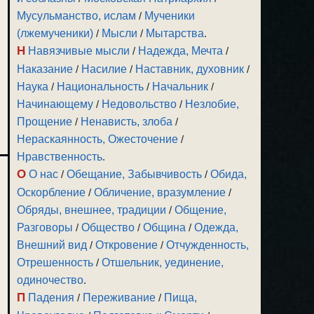
Мусульманство, ислам
/
Мученики
(лжемученики)
/
Мысли
/
Мытарства
.
Н
Навязчивые мысли
/
Надежда, Мечта
/
Наказание
/
Насилие
/
Наставник, духовник
/
Наука
/
Национальность
/
Начальник
/
Начинающему
/
Недовольство
/
Незлобие,
Прощение
/
Ненависть, злоба
/
Нераскаянность, Ожесточение
/
Нравственность
.
О
О нас
/
Обещание, Забывчивость
/
Обида,
Оскорбление
/
Обличение, вразумление
/
Обряды, внешнее, традиции
/
Общение,
Разговоры
/
Общество
/
Община
/
Одежда,
Внешний вид
/
Откровение
/
Отчужденность,
Отрешенность
/
Отшельник, уединение,
одиночество
.
П
Падения
/
Переживание
/
Пища,