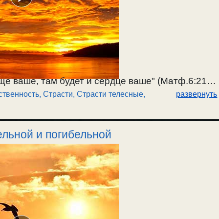
ще ваше, там будет и сердце ваше" (Матф.6:21).
ственность
,
Страсти
,
Страсти телесные
,
развернуть
ироды нашего естества должны иметь меру.
удовлетворения души через безмерные телесные
асти, тем больше они становятся
ельной и погибельной
 разумные существа должны иметь меру в своих
у духов и человеков. О воздержании в
оды нашего естества. Безмерность в желаниях
иям, так как это противно природе нашего