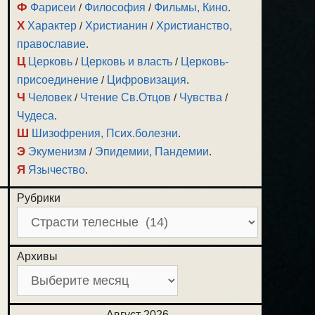
Ф
Фарисеи
/
Философия
/
Фильмы, Кино
.
Х
Характер
/
Христианин
/
Христианство,
православие
.
Ц
Церковь
/
Церковь и власть
/
Церковь-
присоединение
/
Цифровизация
.
Ч
Человек
/
Чтение Св.Отцов
/
Чувства
/
Чудеса
.
Ш
Шизофрения, Псих.болезни
.
Э
Экуменизм
/
Эпидемии, Пандемии
.
Я
Язычество
.
Рубрики
Архивы
Август 2026