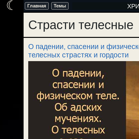
☾
Перейти
ХР
Главная
Темы
к
Страсти телесные
содержимому
О падении, спасении и физическ
телесных страстях и гордости