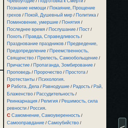
Чревоугодие
/
Подготовка к Смерти
/
Познание немощи
/
Покаяние, Прощение
грехов
/
Покой, Душевный мир
/
Политика
/
Поминовение, умершие
/
Понятия
/
Последнее время
/
Послушание
/
Пост
/
Похоть
/
Правда, Справедливость
/
Празднование праздников
/
Предведение,
Предопределение
/
Преемственность,
Священство
/
Прелесть, Самообольщение
/
Причастие
/
Пропаганда, Зомбирование
/
Проповедь
/
Пророчество
/
Простота
/
Протестанты
/
Психология
.
Р
Работа, Дела
/
Равнодушие
/
Радость
/
Рай,
Блаженство
/
Рассудительность
/
Реинкарнация
/
Религия
/
Решимость, сила
ревности
/
Россия
.
С
Самомнение, Самоуверенность
/
Самооправдание
/
Самоубийство
/
<