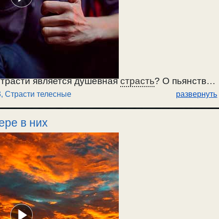
страсти является душевная
страсть
? О пьянстве
3
,
Страсти телесные
развернуть
скорби. от неудовлетворенной душевной
я от пьянства, наркомании. / 8.07.2023г.
ере в них