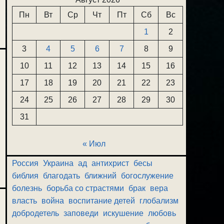
Пн
Вт
Ср
Чт
Пт
Сб
Вс
1
2
3
4
5
6
7
8
9
10
11
12
13
14
15
16
17
18
19
20
21
22
23
24
25
26
27
28
29
30
31
« Июл
Россия
Украина
ад
антихрист
бесы
библия
благодать
ближний
богослужение
болезнь
борьба со страстями
брак
вера
власть
война
воспитание детей
глобализм
добродетель
заповеди
искушение
любовь