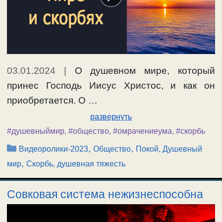
03.01.2024
|
О душевном мире, который
принес Господь Иисус Христос, и как он
приобретается. О …
развернуть
#душевныймир
,
#общество
,
#омрачениеума
,
#скорбь
Рубрики
,
,
Видеоролики-2023
Общество
Покой, Душевный
,
мир
Скорбь, душевная тяжесть
Совковая система нежизнеспособна