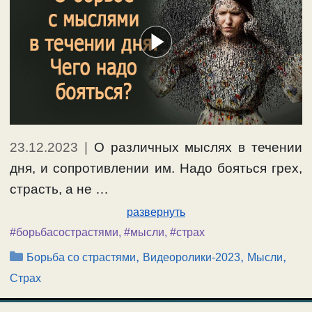
23.12.2023
|
О различных мыслях в течении
дня, и сопротивлении им. Надо бояться грех,
страсть, а не …
развернуть
#борьбасострастями
,
#мысли
,
#страх
Рубрики
,
,
,
Борьба со страстями
Видеоролики-2023
Мысли
Страх