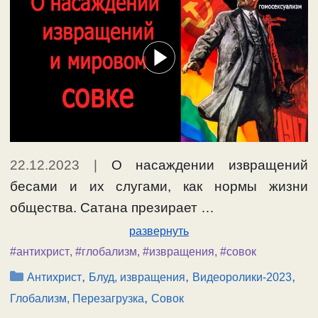
22.12.2023
|
О насаждении извращений
бесами и их слугами, как нормы жизни
общества. Сатана презирает …
развернуть
#антихрист
,
#глобализм
,
#извращения
,
#совок
Рубрики
,
,
,
Антихрист
Блуд, извращения
Видеоролики-2023
,
Глобализм, Перезагрузка
Совок