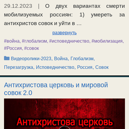
29.12.2023
|
О двух вариантах смерти
мобилизуемых россиян: 1) умереть за
антихристов совок и уйти в …
развернуть
#война
,
#глобализм
,
#исповедничество
,
#мобилизация
,
#Россия
,
#совок
Рубрики
,
,
Видеоролики-2023
Война
Глобализм,
,
,
,
Перезагрузка
Исповедничество
Россия
Совок
Антихристова церковь и мировой
совок 2.0