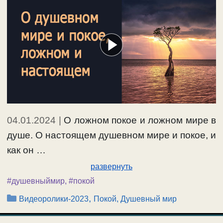
04.01.2024
|
О ложном покое и ложном мире в
душе. О настоящем душевном мире и покое, и
как он …
развернуть
#душевныймир
,
#покой
Рубрики
,
Видеоролики-2023
Покой, Душевный мир