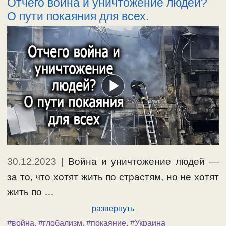
Отчего война и уничтожение людей?
О пути покаяния для всех.
30.12.2023
|
Война и уничтожение людей —
за то, что хотят жить по страстям, но не хотят
жить по …
развернуть
#война
,
#глобализм
,
#покаяние
,
#Украина