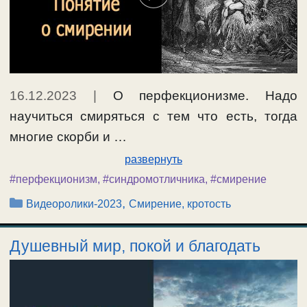
16.12.2023
|
О перфекционизме. Надо
научиться смиряться с тем что есть, тогда
многие скорби и …
развернуть
#перфекционизм
,
#синдромотличника
,
#смирение
Рубрики
,
Видеоролики-2023
Смирение, кротость
Душевный мир, покой и благодать