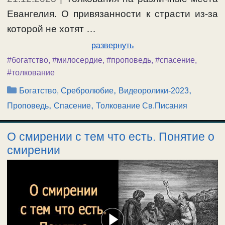
Евангелия. О привязанности к страсти из-за
которой не хотят …
развернуть
#богатство
,
#милосердие
,
#проповедь
,
#спасение
,
#толкование
Рубрики
,
,
Богатство, Сребролюбие
Видеоролики-2023
,
,
Проповедь
Спасение
Толкование Св.Писания
О смирении с тем что есть. Понятие о
смирении