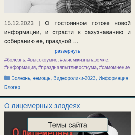
15.12.2023
|
О постоянном потоке новой
информации, и страсти к разузнаванию и
собиранию ее, праздной …
развернуть
#болезнь
,
#высокоумие
,
#зачемжизньназемле
,
#информация
,
#празднаяпытливостьума
,
#самомнение
Рубрики
,
,
Болезнь, немощь
Видеоролики-2023
Информация,
Блогер
О лицемерных злодеях
Темы сайта