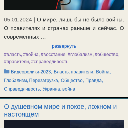
05.01.2024
|
О мире, лишь бы не было войны.
О правителях и странах раньше и сейчас. О
современных …
развернуть
#власть
,
#война
,
#восстание
,
#глобализм
,
#общество
,
#правители
,
#справедливость
Рубрики
,
,
,
Видеоролики-2023
Власть, правители
Война
,
,
Глобализм, Перезагрузка
Общество
Правда,
,
Справедливость
Украина, война
О душевном мире и покое, ложном и
настоящем