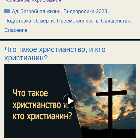
#спасение
,
#христианин
Рубрики
,
,
Ад, Загробная жизнь
Видеоролики-2023
,
,
Подготовка к Смерти
Преемственность, Священство
Спасение
Что такое христианство, и кто
христианин?