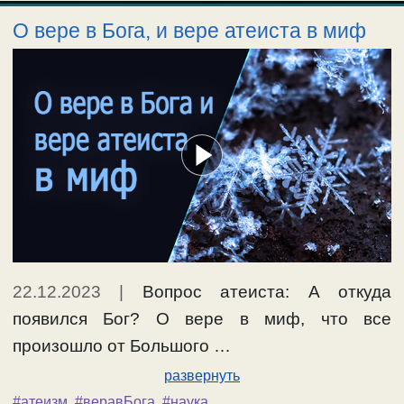
О вере в Бога, и вере атеиста в миф
22.12.2023
|
Вопрос атеиста: А откуда
появился Бог? О вере в миф, что все
произошло от Большого …
развернуть
#атеизм
,
#веравБога
,
#наука