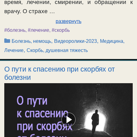
время, лечении, смирении, и обращении к
врачу. О страхе …
развернуть
#болезнь
,
#лечение
,
#скорбь
Рубрики
,
,
Болезнь, немощь
Видеоролики-2023
Медицина,
,
Лечение
Скорбь, душевная тяжесть
О пути к спасению при скорбях от
болезни