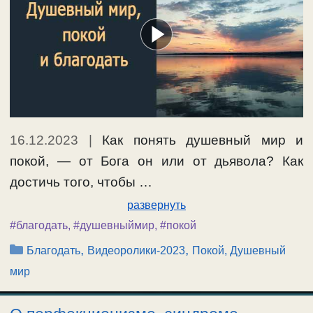
16.12.2023
|
Как понять душевный мир и
покой, — от Бога он или от дьявола? Как
достичь того, чтобы …
развернуть
#благодать
,
#душевныймир
,
#покой
Рубрики
,
,
Благодать
Видеоролики-2023
Покой, Душевный
мир