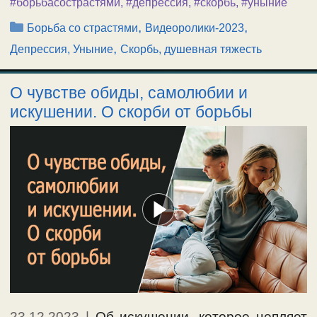
#борьбасострастями
,
#депрессия
,
#скорбь
,
#уныние
Рубрики
,
,
Борьба со страстями
Видеоролики-2023
,
Депрессия, Уныние
Скорбь, душевная тяжесть
О чувстве обиды, самолюбии и
искушении. О скорби от борьбы
23.12.2023
|
Об искушении, которое цепляет