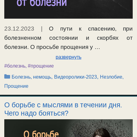
23.12.2023
|
О пути к спасению, при
болезненном состоянии и скорбях от
болезни. О просьбе прощения у …
развернуть
#болезнь
,
#прощение
Рубрики
,
,
Болезнь, немощь
Видеоролики-2023
Незлобие,
Прощение
О борьбе с мыслями в течении дня.
Чего надо бояться?