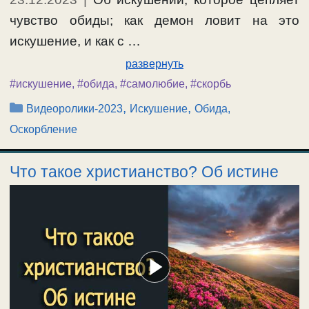
чувство обиды; как демон ловит на это
искушение, и как с …
развернуть
#искушение
,
#обида
,
#самолюбие
,
#скорбь
Рубрики
,
,
Видеоролики-2023
Искушение
Обида,
Оскорбление
Что такое христианство? Об истине