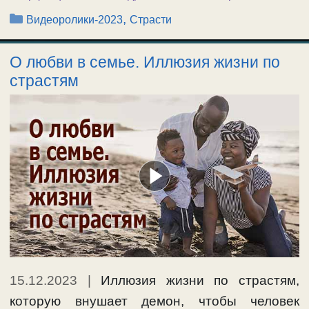
Рубрики
,
Видеоролики-2023
Страсти
О любви в семье. Иллюзия жизни по
страстям
15.12.2023
|
Иллюзия жизни по страстям,
которую внушает демон, чтобы человек