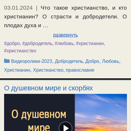
03.01.2024
|
Что такое христианство, и кто
христианин? О страсти и добродетели. О
плодах духа и …
развернуть
#добро
,
#добродетель
,
#любовь
,
#христианин
,
#христианство
Рубрики
,
,
,
Видеоролики-2023
Добродетель, Добро
Любовь
,
Христианин
Христианство, православие
О душевном мире и скорбях