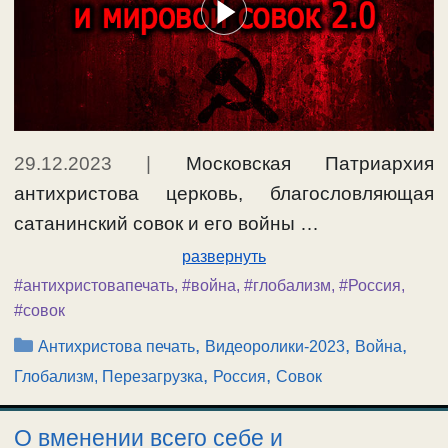
29.12.2023
|
Московская Патриархия
антихристова церковь, благословляющая
сатанинский совок и его войны …
развернуть
#антихристовапечать
,
#война
,
#глобализм
,
#Россия
,
#совок
Рубрики
,
,
,
Антихристова печать
Видеоролики-2023
Война
,
,
Глобализм, Перезагрузка
Россия
Совок
О вменении всего себе и