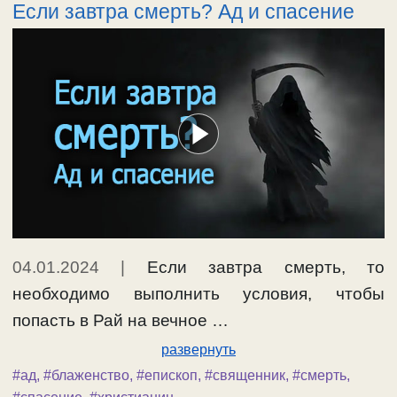
Если завтра смерть? Ад и спасение
04.01.2024
|
Если завтра смерть, то
необходимо выполнить условия, чтобы
попасть в Рай на вечное …
развернуть
#ад
,
#блаженство
,
#епископ
,
#священник
,
#смерть
,