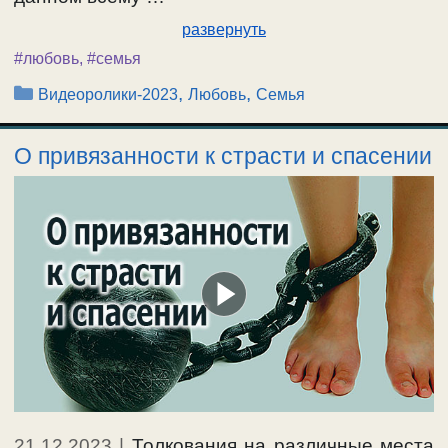
развернуть
#любовь
,
#семья
Рубрики
,
,
Видеоролики-2023
Любовь
Семья
О привязанности к страсти и спасении
21.12.2023
|
Толкования на различные места