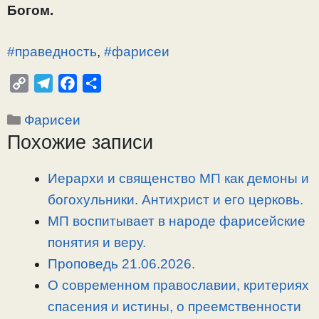
Богом.
#праведность
,
#фарисеи
C
T
F
О
o
e
a
т
Рубрики
Фарисеи
p
l
c
п
Похожие записи
y
e
e
р
L
g
b
а
i
r
o
в
Иерархи и священство МП как демоны и
n
a
o
и
богохульники. Антихрист и его церковь.
k
m
k
т
МП воспитывает в народе фарисейские
ь
понятия и веру.
Проповедь 21.06.2026.
О современном православии, критериях
спасения и истины, о преемственности