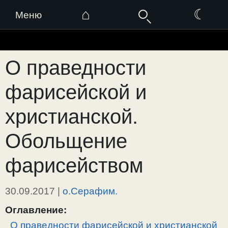
⌂
☾
Меню
Перейти
к
О праведности
содержимому
фарисейской и
христианской.
Обольщение
фарисейством
30.09.2017
|
о.Серафим.
Оглавление:
О праведности фарисейской и христианской