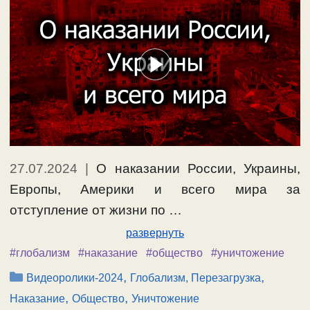
27.07.2024
|
О наказании России, Украины,
Европы, Америки и всего мира за
отступление от жизни по …
развернуть
#глобализм
#наказание
#общество
#уничтожение
Рубрики
,
,
Видеоролики-2024
Глобализм, Перезагрузка
,
,
Наказание
Общество
Уничтожение