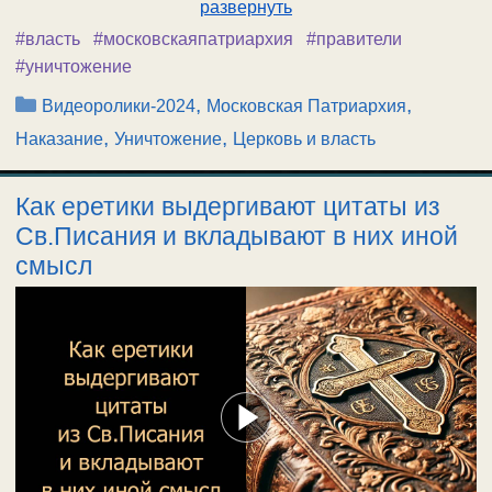
развернуть
#власть
#московскаяпатриархия
#правители
#уничтожение
Рубрики
,
,
Видеоролики-2024
Московская Патриархия
,
,
Наказание
Уничтожение
Церковь и власть
Как еретики выдергивают цитаты из
Св.Писания и вкладывают в них иной
смысл