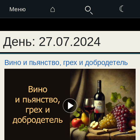
⌂
☾
Меню
Перейти
к
День:
27.07.2024
содержимому
Вино и пьянство, грех и добродетель