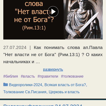
27.07.2024
|
Как понимать слова ап.Павла
"Нет власти не от Бога" (Рим.13:1) ? О каких
начальниках и …
развернуть
#библия
#власть
#правители
#толкование
Рубрики
,
,
Видеоролики-2024
Всякая власть от Бога?
,
Толкование Св.Писания
Церковь и власть