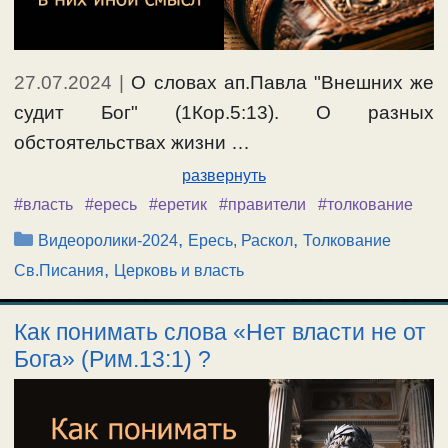
27.07.2024
|
О словах ап.Павла "Внешних же
судит Бог" (1Кор.5:13). О разных
обстоятельствах жизни …
развернуть
#власть
#ересь
#еретик
#правители
#толкование
Рубрики
,
,
Видеоролики-2024
Ересь, Раскол
Толкование
,
Св.Писания
Церковь и власть
Как понимать слова «Нет власти не от
Бога» (Рим.13:1) ?