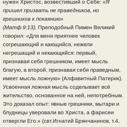
нужен Христос, возвестивший о Себе:
«Я
пришел призвать не праведников, но
грешников к покаянию»
(Матф.9:13).
Преподобный Пимен Великий
говорил: «Для меня приятнее человек
согрешающий и кающийся, нежели
негрешащий и некающийся: первый,
признавая себя грешником, имеет мысль
благую, а второй, признавая себя праведным,
имеет мысль ложную» (Алфавитный Патерик).
Усвоенная ложная мысль соделывает всё
жительство, основанное на ней, непотребным.
Это доказал опыт: явные грешники, мытари и
блудницы уверовали во Христа, а фарисеи
отвергли Его.» (свт.Игнатий Брянчанинов, т.4,