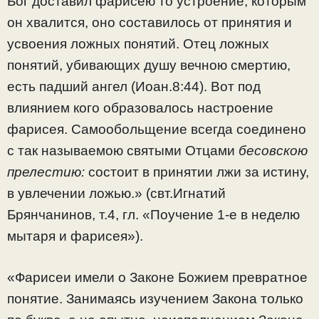
Бог доставил фарисею то устроение, которым
он хвалится, оно составилось от принятия и
усвоения ложных понятий. Отец ложных
понятий, убивающих душу вечною смертию,
есть падший ангел (Иоан.8:44). Вот под
влиянием кого образовалось настроение
фарисея. Самообольщение всегда соединено
с так называемою святыми Отцами
бесовскою
прелестию:
состоит в принятии лжи за истину,
в увлечении ложью.» (свт.Игнатий
Брянчанинов, т.4, гл. «Поучение 1-е в неделю
мытаря и фарисея»).
«Фарисеи имели о Законе Божием превратное
понятие. Занимаясь изучением Закона только