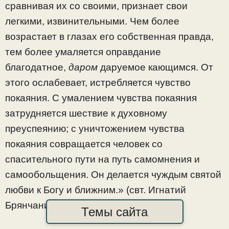
сравнивая их со своими, признает свои
легкими, извинительными. Чем более
возрастает в глазах его собственная правда,
тем более умаляется оправдание
благодатное,
даром
даруемое кающимся. От
этого ослабевает, истребляется чувство
покаяния. С умалением чувства покаяния
затрудняется шествие к духовному
преуспеянию; с уничтожением чувства
покаяния совращается человек со
спасительного пути на путь самомнения и
самообольщения. Он делается чуждым святой
любви к Богу и ближним.» (свт. Игнатий
Брянчанинов, т.1, гл.«Фарисей»).
Темы сайта