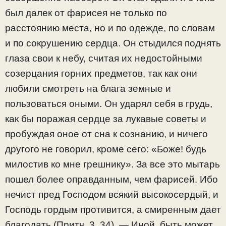
был далек от фарисея не только по
расстоянию места, но и по одежде, по словам
и по сокрушению сердца. Он стыдился поднять
глаза свои к небу, считая их недостойными
созерцания горних предметов, так как они
любили смотреть на блага земные и
пользоваться оными. Он ударял себя в грудь,
как бы поражая сердце за лукавые советы и
пробуждая оное от сна к сознанию, и ничего
другого не говорил, кроме сего: «Боже! будь
милостив ко мне грешнику». За все это мытарь
пошел более оправданным, чем фарисей. Ибо
нечист пред Господом всякий высокосердый, и
Господь гордым противится, а смиренным дает
благодать (Притч. 3, 34). — Иной, быть может,