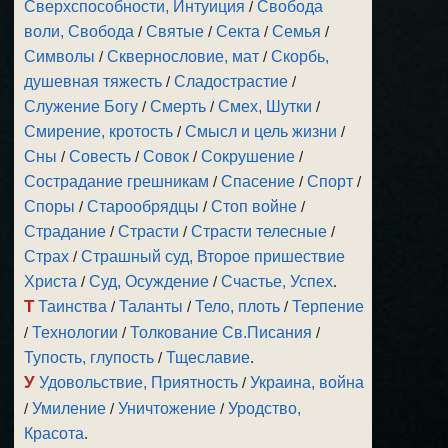
Сверхспособности, Интуиция
/
Свобода
воли, Свобода
/
Святые
/
Секта
/
Семья
/
Символы
/
Сквернословие, мат
/
Скорбь,
душевная тяжесть
/
Сладострастие
/
Служение Богу
/
Смерть
/
Смех, Шутки
/
Смирение, кротость
/
Смысл и цель жизни
/
Сны
/
Совесть
/
Совок
/
Сокрушение
/
Сострадание грешникам
/
Спасение
/
Спорт
/
Споры
/
Старообрядцы
/
Стоп войне
/
Страдание
/
Страсти
/
Страсти телесные
/
Страх
/
Страшный суд, Второе пришествие
Христа
/
Суд, Осуждение
/
Счастье, Успех
.
Т
Таинства
/
Таланты
/
Тело, плоть
/
Терпение
/
Технологии
/
Толкование Св.Писания
/
Тупость, глупость
/
Тщеславие
.
У
Удовольствие, Приятность
/
Украина, война
/
Умиление
/
Уничтожение
/
Уродство,
Красота
.