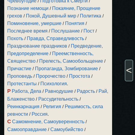
Чревоугодие
/
Подготовка к Смерти
/
Познание немощи
/
Покаяние, Прощение
грехов
/
Покой, Душевный мир
/
Политика
/
Поминовение, умершие
/
Понятия
/
Последнее время
/
Послушание
/
Пост
/
Похоть
/
Правда, Справедливость
/
Празднование праздников
/
Предведение,
Предопределение
/
Преемственность,
Священство
/
Прелесть, Самообольщение
/
<
Причастие
/
Пропаганда, Зомбирование
/
Проповедь
/
Пророчество
/
Простота
/
Протестанты
/
Психология
.
Р
Работа, Дела
/
Равнодушие
/
Радость
/
Рай,
Блаженство
/
Рассудительность
/
Реинкарнация
/
Религия
/
Решимость, сила
ревности
/
Россия
.
С
Самомнение, Самоуверенность
/
Самооправдание
/
Самоубийство
/