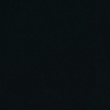
22:42 Об отречении от правды, от Хрис
церкви.
25:59 Причина омрачения ума, — привя
разорвать. Знание и чувство. Сила стр
надо возгревать добродетельное чувст
ненависти и решимости. Страсти во вс
Мучения душевные и телесные.
36:20 О наставлении своих ближних и
духом, добродетельными чувствами.