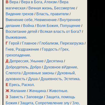
В
Вера
/
Вера в Бога, Атеизм
/
Вера
магическая
/
Вечная жизнь, Бессмертие
/
Видение грехов
/
Власть, правители
/
Вменение себе, Невменение
/
Внутреннее
делание
/
Война
/
Воля Божия, Попущение
/
Воспитание детей
/
Всякая власть от Бога?
/
Выживание
.
Г
Герой
/
Главное
/
Глобализм, Перезагрузка
/
Гнев, Раздражение
/
Гордость
/
Грех,
грехопадение
.
Д
Депрессия, Уныние
/
Десятина
/
Добродетель, Добро
/
Духовное вИдение,
Слепота
/
Духовные законы
/
Духовный,
духовность
/
Душа
/
Душевность, Эстетика
.
Е
Ересь, Раскол
.
Ж
Желание
/
Женщина
/
Животные
.
З
Зависть
/
Заповеди
/
Защита, помощь
Божия
/
Защита, Сопротивление злу
/
Зло,