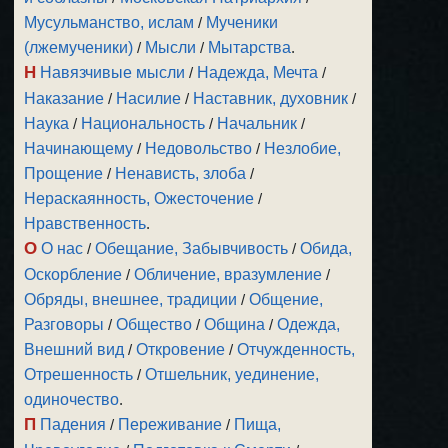
Мусульманство, ислам
/
Мученики
(лжемученики)
/
Мысли
/
Мытарства
.
Н
Навязчивые мысли
/
Надежда, Мечта
/
Наказание
/
Насилие
/
Наставник, духовник
/
Наука
/
Национальность
/
Начальник
/
Начинающему
/
Недовольство
/
Незлобие,
Прощение
/
Ненависть, злоба
/
Нераскаянность, Ожесточение
/
Нравственность
.
О
О нас
/
Обещание, Забывчивость
/
Обида,
Оскорбление
/
Обличение, вразумление
/
Обряды, внешнее, традиции
/
Общение,
Разговоры
/
Общество
/
Община
/
Одежда,
Внешний вид
/
Откровение
/
Отчужденность,
Отрешенность
/
Отшельник, уединение,
одиночество
.
П
Падения
/
Переживание
/
Пища,