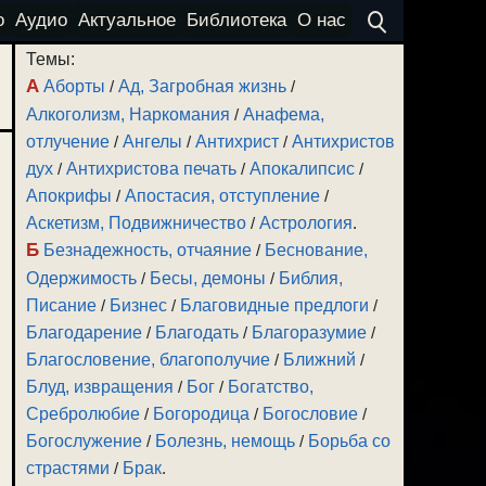
о
Аудио
Актуальное
Библиотека
О нас
Темы:
А
Аборты
/
Ад, Загробная жизнь
/
Алкоголизм, Наркомания
/
Анафема,
отлучение
/
Ангелы
/
Антихрист
/
Антихристов
дух
/
Антихристова печать
/
Апокалипсис
/
Апокрифы
/
Апостасия, отступление
/
Аскетизм, Подвижничество
/
Астрология
.
Б
Безнадежность, отчаяние
/
Беснование,
Одержимость
/
Бесы, демоны
/
Библия,
Писание
/
Бизнес
/
Благовидные предлоги
/
Благодарение
/
Благодать
/
Благоразумие
/
Благословение, благополучие
/
Ближний
/
Блуд, извращения
/
Бог
/
Богатство,
Сребролюбие
/
Богородица
/
Богословие
/
Богослужение
/
Болезнь, немощь
/
Борьба со
страстями
/
Брак
.