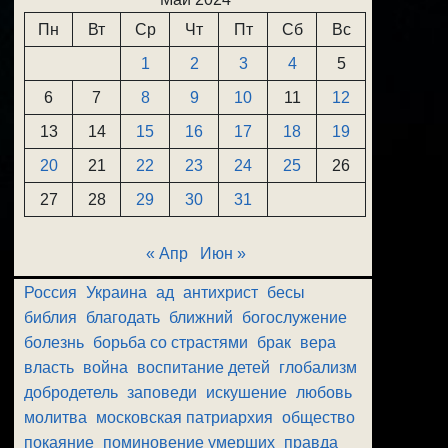
Пн
Вт
Ср
Чт
Пт
Сб
Вс
1
2
3
4
5
6
7
8
9
10
11
12
13
14
15
16
17
18
19
20
21
22
23
24
25
26
27
28
29
30
31
« Апр
Июн »
Россия
Украина
ад
антихрист
бесы
библия
благодать
ближний
богослужение
болезнь
борьба со страстями
брак
вера
власть
война
воспитание детей
глобализм
добродетель
заповеди
искушение
любовь
молитва
московская патриархия
общество
покаяние
поминовение умерших
правда