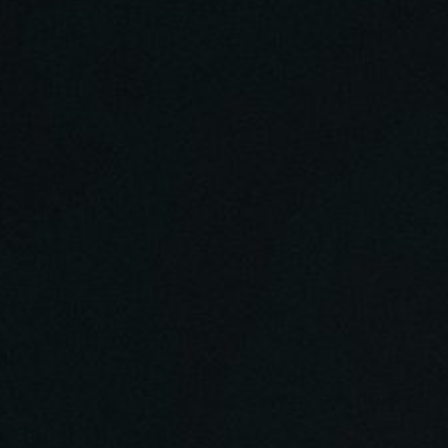
та, из-за страха, боязни быть отлученным от
занность к страстям и нежелание с ними
асти в страстном чувстве; чтобы его одолеть
во. В борьбе со страстями необходимы чувства
ей полноте явят свою силу после смерти.
нформацией, на уровне умовом-рассудочном, и