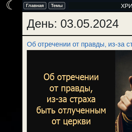
☾
Перейти
ХР
Главная
Темы
к
День:
03.05.2024
содержимому
Об отречении от правды, из-за 