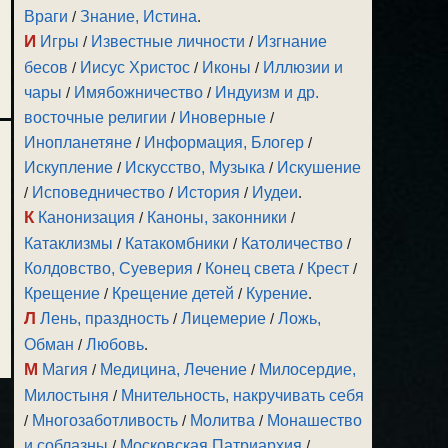
Враги
/
Знание, Истина
.
И
Игры
/
Известные личности
/
Изгнание
бесов
/
Иисус Христос
/
Иконы
/
Иллюзии и
чары
/
Имябожничество
/
Индуизм и др.
восточные религии
/
Иноверные
/
Инопланетяне
/
Информация, Блогер
/
Искупление
/
Искусство, Музыка
/
Искушение
/
Исповедничество
/
История
/
Иудеи
.
К
Канонизация
/
Каноны, законники
/
Катаклизмы
/
Катакомбники
/
Католичество
/
Колдовство, Суеверия
/
Конец света
/
Крест
/
Крещение
/
Крещение детей
/
Курение
.
Л
Лень, праздность
/
Лицемерие
/
Ложь,
Обман
/
Любовь
.
М
Магия
/
Медицина, Лечение
/
Милосердие,
Милостыня
/
Мнительность, накручивать себя
/
Многозаботливость
/
Молитва
/
Монашество
и соблазны
/
Московская Патриархия
/