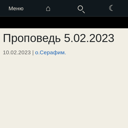
⌂
☾
Меню
Перейти
к
Проповедь 5.02.2023
содержимому
10.02.2023
|
о.Серафим.