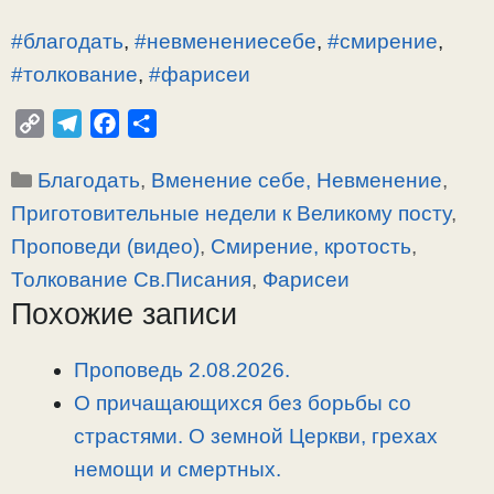
#благодать
,
#невменениесебе
,
#смирение
,
#толкование
,
#фарисеи
C
T
F
О
o
e
a
т
Рубрики
Благодать
,
Вменение себе, Невменение
,
p
l
c
п
y
e
e
р
Приготовительные недели к Великому посту
,
L
g
b
а
Проповеди (видео)
,
Смирение, кротость
,
i
r
o
в
Толкование Св.Писания
,
Фарисеи
n
a
o
и
Похожие записи
k
m
k
т
ь
Проповедь 2.08.2026.
О причащающихся без борьбы со
страстями. О земной Церкви, грехах
немощи и смертных.