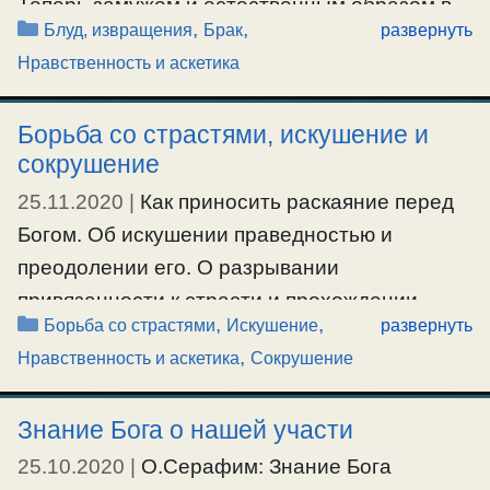
Теперь замужем и естественным образом в
#борьбасострастями
,
#добродетель
Рубрики
,
,
Блуд, извращения
Брак
развернуть
браке не получается достигать физического
Нравственность и аскетика
удовлетворения, не удается. В итоге удается
только неестественным образом, но не
Борьба со страстями, искушение и
самой. Пыталась совсем оставаться без
сокрушение
этого, но через некоторое время желания
25.11.2020
|
Как приносить раскаяние перед
возрастают и справляться не удается. Муж
Богом. Об искушении праведностью и
говорит, что я …
преодолении его. О разрывании
Ещё…
привязанности к страсти и прохождении
Рубрики
,
,
Борьба со страстями
Искушение
развернуть
через скорбь. О борьбе со страстями.
#брак
,
#извращения
,
#секс
,
Нравственность и аскетика
Сокрушение
Цепочка страстей в душевной реакции на
искушение. Все дело в чувствах, — если
Знание Бога о нашей участи
чувства изменить, то и страстной душевной
реакции не будет. О бодрствовании. О просто
25.10.2020
|
О.Серафим: Знание Бога