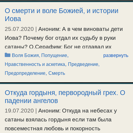
смирения перед Богом, то она не подает
О смерти и воле Божией, и истории
человеку спасение. Но наоборот, подогреет
Иова
страсти, – дух самости и гордыни,
25.07.2020
|
Аноним: А в чем виноваты дети
самоуверенности, тщеславия и душевного
Иова? Почему бог отдал их судьбу в руки
сладострастия. …
сатаны? О.Серафим: Бог не отдавал их
Рубрики
,
судьбу в руки сатаны. Он всего лишь
Воля Божия, Попущение
развернуть
Ещё…
,
попустил ему навести на них внешнее
Нравственность и аскетика
Предведение,
#главенствующиестрасти
,
бедствие. Дьявол может навести на человека
Предопределение
Смерть
болезнь или какое-то внешнее бедствие, по
Божьему попущению. Но если человек в
Откуда гордыня, первородный грех. О
падении ангелов
правильном настрое души преодолеет …
19.07.2020
|
Аноним: Откуда на небесах у
Ещё…
сатаны взялась гордыня если там была
#воляБожия
,
#смерть
повсеместная любовь и покорность