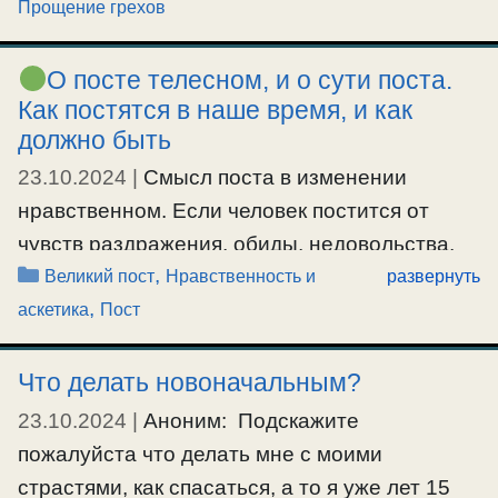
Прощение грехов
человека на изменение своей жизни, своего
настроя духа. Это изменение должно
О посте телесном, и о сути поста.
состоять в том, что человек должен оставить
Как постятся в наше время, и как
явные грехи, и начать менять настрой своего
должно быть
духа, свои …
23.10.2024
|
Смысл поста в изменении
нравственном. Если человек постится от
Ещё…
чувств раздражения, обиды, недовольства,
#исповедь
,
#покаяние
,
#прощениегрехов
Рубрики
,
гнева, неприязни, злобы, ненависти, от
Великий пост
Нравственность и
развернуть
,
чревоугодия (переедания), от самомнения и
аскетика
Пост
духа самоуверенности, от тщеславия и
самовозвышения, от духа самости и гордыни,
Что делать новоначальным?
от духа самоутверждения, и т.п., — то вот он
23.10.2024
|
Аноним: Подскажите
и исполняет саму суть поста. Под постом же
пожалуйста что делать мне с моими
разумеется правильно-проходимая борьба со
страстями, как спасаться, а то я уже лет 15