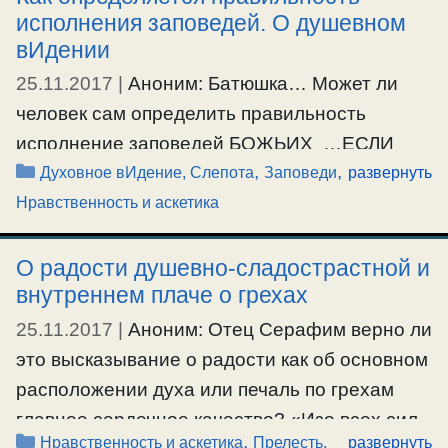
исполнения заповедей. О душевном
искушения, а зачем тогда утром и вечером …
вИдении
25.11.2017
|
Аноним: Батюшка… Может ли
Ещё…
человек сам определить правильность
#молитва
исполнение заповедей БОЖЬИХ …ЕСЛИ
Рубрики
,
,
ОШИБСЯ ТО ПРЕЛЕСТЬ НЕМИНУЕМА……
Духовное вИдение, Слепота
Заповеди
развернуть
МОГУТ ЛИ ЧУВСТВА ПОДСКАЗАТЬ ПРАВ
Нравственность и аскетика
ИЛИ ОТ ЛУКАВАГО …. О.Серафим:
Определяется все душевным вИдением
О радости душевно-сладострастной и
внутреннем плаче о грехах
человека, его душевным оком. А оно зависит
от чистоты его чувств. Этому содействует и
25.11.2017
|
Аноним: Отец Серафим верно ли
предыдущий опыт его духовной или
это высказывание о радости как об основном
душевной жизни. Таково общее положение
расположении духа или печаль по грехам
для всех. …
главное сердечное качество? «Изо всех сил
Рубрики
,
Нравственность и аскетика
Прелесть,
развернуть