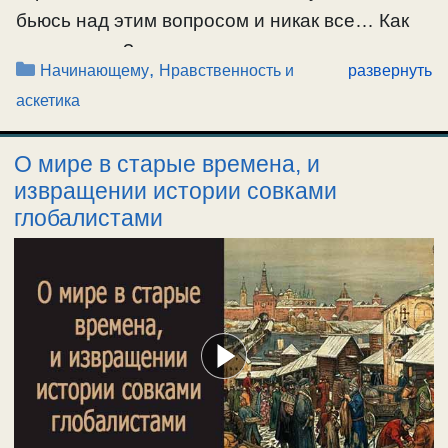
…
бьюсь над этим вопросом и никак все… Как
это сделать? ну заниматься своим
Рубрики
,
Ещё…
Начинающему
Нравственность и
развернуть
спасением? С чего мне начать? что делать?
#пост
аскетика
Что читать? что слушать? подскажите
пожалуйста? ибо это получается надо все
О мире в старые времена, и
заново теперь начинать, и я не знаю …
извращении истории совками
глобалистами
Ещё…
#начинающему