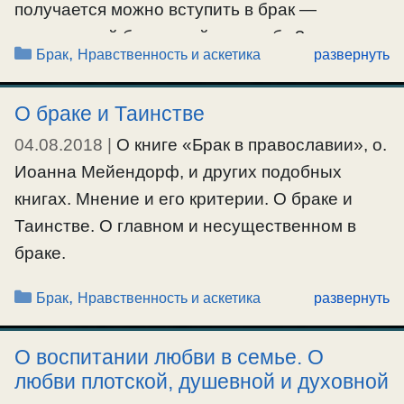
получается можно вступить в брак —
гражданский без всякой женитьбы?
Рубрики
,
Брак
Нравственность и аскетика
развернуть
О.Серафим: Если мужчина вступает в брак,
то это значит он женится. Если женщина
О браке и Таинстве
вступает в брак, то это значит она выходит
04.08.2018
|
О книге «Брак в православии», о.
замуж. …
Иоанна Мейендорф, и других подобных
Ещё…
книгах. Мнение и его критерии. О браке и
Таинстве. О главном и несущественном в
#брак
браке.
Рубрики
,
Брак
Нравственность и аскетика
развернуть
#брак
,
#венчание
О воспитании любви в семье. О
любви плотской, душевной и духовной