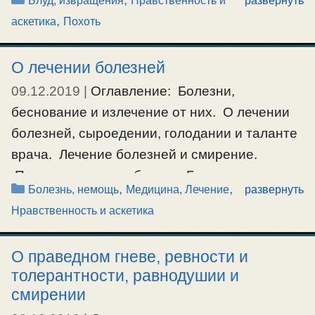
Блуд, извращения
Нравственность и
развернуть
закрыться это не выход. Как суметь в себе
,
аскетика
Похоть
создать понимание как у ребенка? Ведь
именно ребенок не видит ни похоти, ни зла и
О лечении болезней
всего такого …
09.12.2019
|
Оглавление: Болезни,
Ещё…
беснование и излечение от них. О лечении
болезней, сыроедении, голодании и таланте
#блуд
,
#онанизм
,
#похоть
врача. Лечение болезней и смирение.
Почему животные болеют. Болезни,
Рубрики
,
,
Болезнь, немощь
Медицина, Лечение
развернуть
беснование и излечение от них. Аноним:
Нравственность и аскетика
Скажите, я сильно болею, и мучаюсь.. во мне
падший дух сидит меня, и терзает.. давит
О праведном гневе, ревности и
сердце.. я намучался много за эти годы и
толерантности, равнодушии и
последнее время.. многие …
смирении