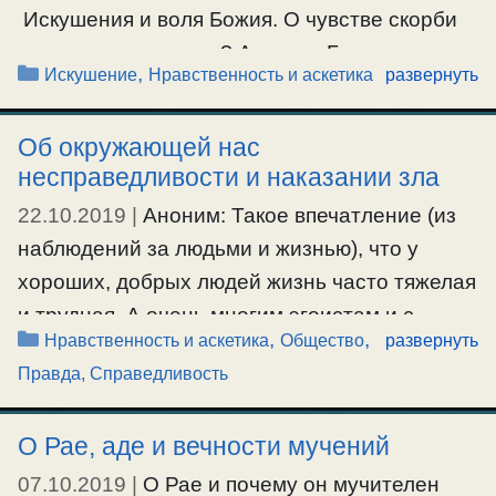
#воляБожия
,
#молитва
Искушения и воля Божия. О чувстве скорби
во время искушения? Аноним: Батюшка на
Рубрики
,
Искушение
Нравственность и аскетика
развернуть
что похоже чувство скорби во время
искушения, с чем его сравнить? О.Серафим:
Об окружающей нас
Когда человек полюбил кого-то, привязался к
несправедливости и наказании зла
нему, а потом с …
22.10.2019
|
Аноним: Такое впечатление (из
наблюдений за людьми и жизнью), что у
Ещё…
хороших, добрых людей жизнь часто тяжелая
#искушение
,
#покой
,
#скорбь
и трудная. А очень многим эгоистам и с
Рубрики
,
,
Нравственность и аскетика
Общество
развернуть
детьми, и с достатком, и с мужьями/женами
Правда, Справедливость
«везет» очень часто и без особых усилий с
их стороны. Как-то не все и всегда
О Рае, аде и вечности мучений
справедливо складывается у людей на
планете Земля. Все …
07.10.2019
|
О Рае и почему он мучителен