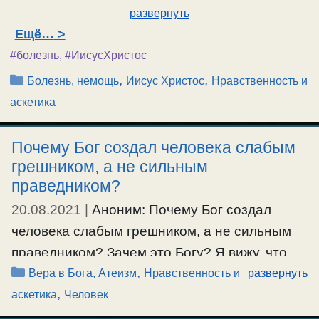
развернуть
Ещё…
#болезнь
,
#ИисусХристос
Рубрики
,
,
Болезнь, немощь
Иисус Христос
Нравственность и
аскетика
Почему Бог создал человека слабым
грешником, а не сильным
праведником?
20.08.2021
|
Аноним: Почему Бог создал
человека слабым грешником, а не сильным
праведником? Зачем это Богу? Я вижу, что
Рубрики
,
это так — и я и абсолютно все люди слабы и
Вера в Бога, Атеизм
Нравственность и
развернуть
,
грешны. Но Богу то это зачем? Ведь он мог
аскетика
Человек
бы создать нас любыми. Какое удовольствие