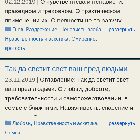
02.12.2019
|
О чувстве гнева и ненависти,
Ещё…
праведном и греховном. О практическом
#болезнь
,
#лечение
,
#медицина
применении их. О ревности не по разуму,
Рубрики
,
,
равнодушии и справедливости. О
Гнев, Раздражение
Ненависть, злоба
развернуть
,
толерантности. О равнодушии и
Нравственность и аскетика
Смирение,
смирении. Кто добрый человек?
кротость
#гнев
,
#ненависть
,
#равнодушие
,
Так да светит свет ваш пред людьми
#ревностьнепоразуму
,
#смирение
,
#толерантность
23.11.2019
|
Оглавление: Так да светит свет
ваш пред людьми. О любви, доброте,
требовательности и самопожертвовании, в
семье с ближними. Навязчивость, спасение и
дерзость. Так да светит свет ваш пред
Рубрики
,
,
Любовь
Нравственность и аскетика
развернуть
людьми О.Серафим: Христос сказал: «Так да
Семья
светит свет ваш пред людьми, чтобы они