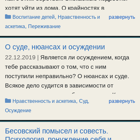
#защита
,
#сопротивлениезлу
хотят уйти из дома. О крайностях в
Рубрики
,
ограничениях свободы, о свободе, правах и
Воспитание детей
Нравственность и
развернуть
,
ювенальных технологиях. Об обучении детей
аскетика
Переживание
борьбе со страстями.
О суде, нюансах и осуждении
#воспитаниедетей
,
#переживание
,
#свобода
22.12.2019
|
Является ли осуждением, когда
тебе рассказывают о том, что с ним
поступили неправильно? О нюансах и суде.
Всякое дело судится в зависимости от
различных нюансов и обстоятельств. Как
Рубрики
,
Нравственность и аскетика
Суд,
развернуть
понимать авву Дорофея об осуждении.
Осуждение
#осуждение
,
#суд
Бесовский помысел и совесть.
Психология, понуждение себя и