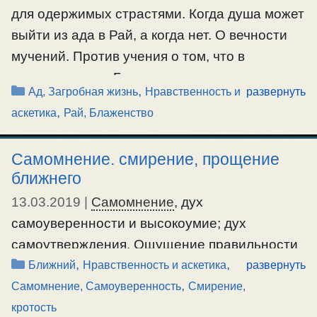
для одержимых страстями. Когда душа может
Ещё…
выйти из ада в Рай, а когда нет. О вечности
#правда
,
#справедливость
мучений. Против учения о том, что в
конечном итоге Бог всех спасет.
Рубрики
,
Ад, Загробная жизнь
Нравственность и
развернуть
,
аскетика
Рай, Блаженство
#ад
,
#Рай
Самомнение. смирение, прощение
ближнего
13.03.2019
|
Самомнение
, дух
самоуверенности и высокоумие; дух
самоутверждения. Ощущение правильности
Рубрики
,
,
и праведности. Об оправдании себя и
Ближний
Нравственность и аскетика
развернуть
,
самооправдании О смирении, сокрушении и
Самомнение, Самоуверенность
Смирение,
решимости. О прощении ближнего, когда он
кротость