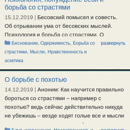
борьба со страстями
15.12.2019
|
Бесовский помысел и совесть.
Об отрывании ума от бесовских мыслей.
Психология и
борьба со страстями
. О
Рубрики
,
волевом усилии, понуждении себя.
Беснование, Одержимость
Борьба со
развернуть
,
,
Отношение к одержимому той или иной
страстями
Мысли
Нравственность и
страстью. Явно нападают бесы, почему и что
аскетика
делать.
О борьбе с похотью
#борьбасострастями
,
#мысли
,
#одержимость
,
14.12.2019
|
Аноним: Как научится правильно
#понуждениесебя
,
#психология
бороться со страстями – например с
похотью? ведь сейчас действительно никуда
не убежишь – везде ходят голые все и мысли
пошлые часто тревожат меня! а дома
Рубрики
,