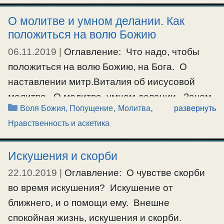
видели ваши добрые дела и прославляли
О молитве и умном делании. Как
Отца вашего Небесного» (Матф.5:16). Этот
положиться на волю Божию
свет есть истинные добродетели, …
06.11.2019
|
Оглавление: Что надо, чтобы
положиться на волю Божию, на Бога. О
Ещё…
наставлении митр.Виталия об иисусовой
#дерзость
,
#любовь
,
#семья
,
#спасение
,
#требовательность
молитве. О молитве, умном делании. Зачем
Рубрики
,
,
Воля Божия, Попущение
Молитва
развернуть
12 — 40 раз читается
молитва
«Господи
Нравственность и аскетика
помилуй» за богослужением? Что надо,
чтобы положиться на волю Божию, на Бога.
Искушения и скорби
Аноним: Мир вам! Объясните пожалуйста,
что значит «положиться на волю Божью».
22.10.2019
|
Оглавление: О чувстве скорби
Совершенно полагаться на Бога? …
во время искушения? Искушение от
ближнего, и о помощи ему. Внешне
Ещё…
спокойная жизнь, искушения и скорби.