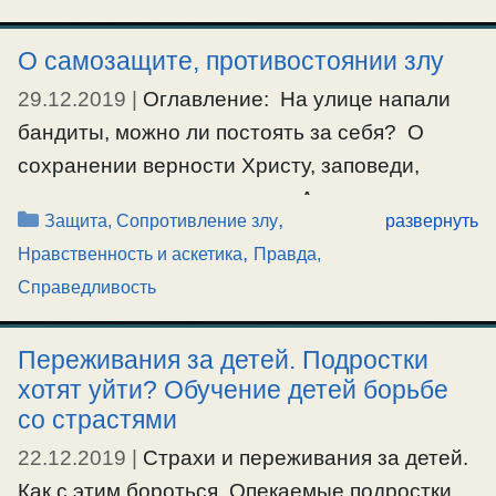
таком состоянии его ожидает погибель души,
О самозащите, противостоянии злу
адская мука. И вот чтобы сподвигнуть его к
29.12.2019
|
Оглавление: На улице напали
спасительному смирению, Господь дал
бандиты, можно ли постоять за себя? О
человеку грубую физическую плоть, которая
сохранении верности Христу, заповеди,
смертна и …
совести, вплоть до смерти. А если постоянно
Рубрики
,
Защита, Сопротивление злу
развернуть
Ещё…
унижают? О противостоянии злу. На улице
,
Нравственность и аскетика
Правда,
напали бандиты, можно ли постоять за себя?
#болезнь
,
#пост
Справедливость
Аноним: А если на улице напали бандиты на
православного, то он должен за себя
Переживания за детей. Подростки
постоять или пусть убивают?. О.Серафим:
хотят уйти? Обучение детей борьбе
Греха …
со страстями
22.12.2019
|
Страхи и переживания за детей.
Ещё…
Как с этим бороться. Опекаемые подростки