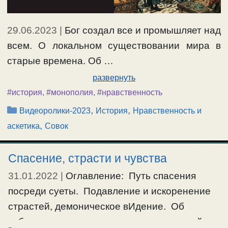
29.06.2023
|
Бог создал все и промышляет над
всем. О локальном существовании мира в
старые времена. Об …
развернуть
#история
,
#монополия
,
#нравственность
Рубрики
,
,
Видеоролики-2023
История
Нравственность и
,
аскетика
Совок
Спасение, страсти и чувства
31.01.2022
|
Оглавление: Путь спасения
посреди суеты. Подавление и искоренение
страстей, демоническое вИдение. Об
избавлении от душевных мук и страданий,