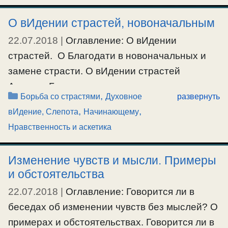
сильные скорби, может быть есть шанс на
спасение ? О.Серафим: Восприятие скорбей
О вИдении страстей, новоначальным
зависит от свободного произволения
22.07.2018
|
Оглавление: О вИдении
человека. А сами по себе скорби не меняют
страстей. О Благодати в новоначальных и
человека в …
замене страсти. О вИдении страстей
Аноним: Батюшка как научится определять,
Рубрики
,
Ещё…
Борьба со страстями
Духовное
развернуть
что Греховная страсть, в человеке,
,
,
#ожесточение
,
#скорбь
вИдение, Слепота
Начинающему
проявляется не к месту, не к времени или без
Нравственность и аскетика
меры? О.Серафим: Это определяется
опытом, при наличии правильно-проходимой
Изменение чувств и мысли. Примеры
борьбы со страстями. — С одной стороны
и обстоятельства
правильный духовный опыт христианина, а с
22.07.2018
|
Оглавление: Говорится ли в
другой благодать Божия, …
беседах об изменении чувств без мыслей? О
примерах и обстоятельствах. Говорится ли в
Ещё…