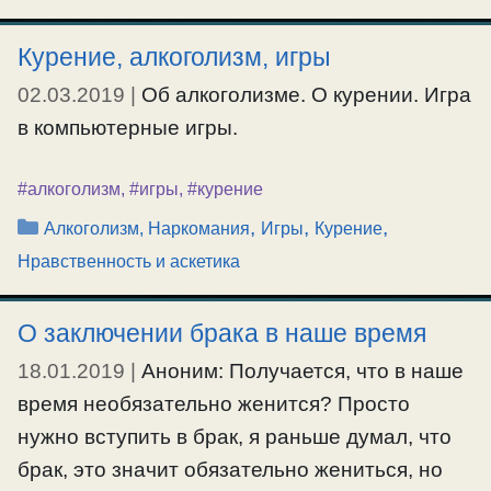
не прощает тебя. Где просто, там ангелов со
сто. О действии совести.
Курение, алкоголизм, игры
02.03.2019
|
Об алкоголизме. О курении. Игра
#ближний
,
#самомнение
,
#смирение
в компьютерные игры.
#алкоголизм
,
#игры
,
#курение
Рубрики
,
,
,
Алкоголизм, Наркомания
Игры
Курение
Нравственность и аскетика
О заключении брака в наше время
18.01.2019
|
Аноним: Получается, что в наше
время необязательно женится? Просто
нужно вступить в брак, я раньше думал, что
брак, это значит обязательно жениться, но