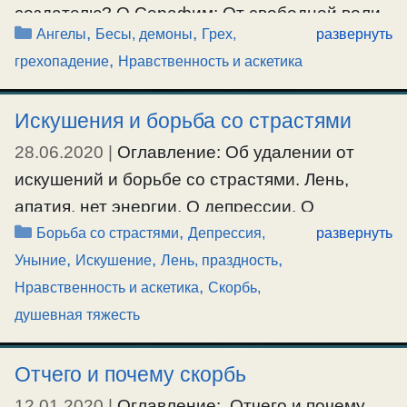
создателю? О.Серафим: От свободной воли,
Рубрики
,
,
Ангелы
Бесы, демоны
Грех,
развернуть
в нравственном отношении. Характерный
,
грехопадение
Нравственность и аскетика
признак разумного существа — разумно-
свободная самостоятельность. У разумного
Искушения и борьба со страстями
существа всегда есть свобода воли, в
нравственном отношении. Это его
28.06.2020
|
Оглавление: Об удалении от
характерная особенность. Если нет свободы
искушений и борьбе со страстями. Лень,
воли в нравственном отношении, тогда это
апатия, нет энергии. О депрессии. О
Рубрики
будет робот, …
,
самоугрызении. Об удалении от искушений и
Борьба со страстями
Депрессия,
развернуть
,
,
,
борьбе со страстями. Аноним: Скажите
Уныние
Искушение
Лень, праздность
Ещё…
,
пожалуйста, почему хочется отстраниться от
Нравственность и аскетика
Скорбь,
#ангелы
,
#бесы
,
#блаженство
,
#гордость
,
людей и от мира, неинтересно разговаривать
душевная тяжесть
#первородныйгрех
про бытовые дела, можно сказать что страх
принять это с такой мыслью, что мол
Отчего и почему скорбь
потеряешь духовную жизнь, что мол какая-то
12.01.2020
|
Оглавление: Отчего и почему