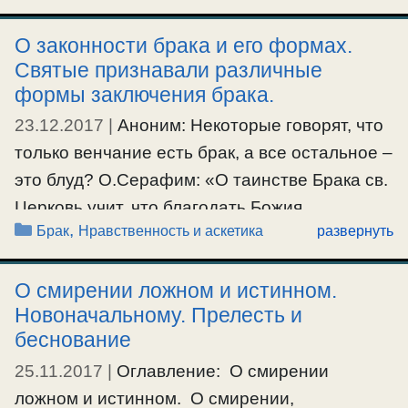
необходимо для спасения их душ. — Это
О законности брака и его формах.
основные вероучительные понятия, — о
Святые признавали различные
Боге, Рае, аде, Страшном суде, жизни …
формы заключения брака.
23.12.2017
|
Аноним: Некоторые говорят, что
Ещё…
только венчание есть брак, а все остальное –
#кремация
,
#смерть
это блуд? О.Серафим: «О таинстве Брака св.
Церковь учит, что благодать Божия,
Рубрики
,
Брак
Нравственность и аскетика
развернуть
благословляющая преемственность
поколений во временном существовании
О смирении ложном и истинном.
рода человеческого и святое соединение
Новоначальному. Прелесть и
мужа и жены для образования семьи, есть
беснование
таинственный дар, налагающий на
25.11.2017
|
Оглавление: О смирении
приемлющих высокую обязанность взаимной
ложном и истинном. О смирении,
любви и духовную святость, через которое