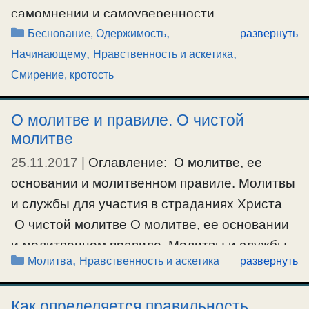
самомнении и самоуверенности.
грешное …
Рубрики
,
Новоначальному. Прелесть и беснование,
Беснование, Одержимость
развернуть
,
,
Ещё…
невольное смирение. О смирении ложном и
Начинающему
Нравственность и аскетика
истинном. Аноним: Батюшка, правильно ли
#брак
,
#венчание
,
#семья
Смирение, кротость
будет все время поступать по смирению?
О.Серафим: «Сатана принимает образ
О молитве и правиле. О чистой
молитве
светлого Ангела; его апостолы принимают
образ Апостолов Христовых (2Кор.11:13-15);
25.11.2017
|
Оглавление: О молитве, ее
его учение принимает вид учения Христова;
основании и молитвенном правиле. Молитвы
состояния, производимые его
и службы для участия в страданиях Христа
обольщениями, …
О чистой молитве О молитве, ее основании
и молитвенном правиле. Молитвы и службы
Рубрики
,
Ещё…
Молитва
Нравственность и аскетика
развернуть
для участия в страданиях Христа. Аноним:
#беснование
,
#начинающему
,
#самомнение
,
Странный вопрос наверно, но если вот все
#самоуверенность
,
#смирение
Как определяется правильность
равно нужно в любое время претерпевать