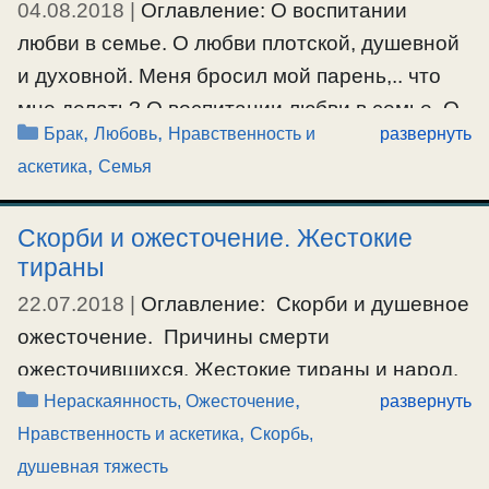
04.08.2018
|
Оглавление: О воспитании
любви в семье. О любви плотской, душевной
и духовной. Меня бросил мой парень,.. что
мне делать? О воспитании любви в семье. О
Рубрики
,
,
Брак
Любовь
Нравственность и
развернуть
любви плотской, душевной и духовной.
,
аскетика
Семья
Аноним: Хотела спросить: если не
испытывает жена любви к мужу, как чувства,
Скорби и ожесточение. Жестокие
то необходимо ли бежать от такого брака в
тираны
никуда? Потому что жизнь супружеская …
22.07.2018
|
Оглавление: Скорби и душевное
Ещё…
ожесточение. Причины смерти
ожесточившихся. Жестокие тираны и народ.
#брак
,
#любовь
,
#семья
Рубрики
,
Скорби и душевное ожесточение Аноним:
Нераскаянность, Ожесточение
развернуть
,
Батюшка, а если всем людям, сильно
Нравственность и аскетика
Скорбь,
ожесточившимся в сердце своём, Бог пошлёт
душевная тяжесть