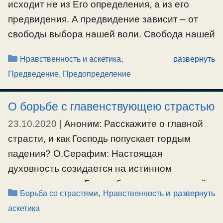
сокрушении и внимании себе.
исходит не из Его определения, а из его
предвидения. А предвидение зависит – от
#борьбасострастями
,
#вниманиесебе
,
#искушение
,
свободы выбора нашей воли. Свобода нашей
#плач
,
#прелесть
,
#радость
,
#скорбь
,
#сокрушение
,
воли не запрограммирована, а вполне
#чувства
Рубрики
,
Нравственность и аскетика
развернуть
свободна в нравственном выборе. Поэтому
Предведение, Предопределение
человек и несет ответственность за свой
выбор на суде Божием. Суд над нами еще не
О борьбе с главенствующею страстью
произошел в реальности, но в разуме
23.10.2020
|
Аноним: Расскажите о главной
Божественном …
страсти, и как Господь попускает гордым
Ещё…
падения? О.Серафим: Настоящая
духовность созидается на истинном
#предведение
смирении перед Богом, без него о духовной
Рубрики
,
Борьба со страстями
Нравственность и
развернуть
жизни не может быть и речи. Если в
аскетика
основании добродетели нет истинного