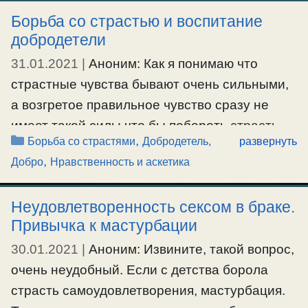
Богу в нашей немощи и грехах? О.Серафим:
Борьба со страстью и воспитание
добродетели
Источник блаженства для разумного
существа …
31.01.2021
|
Аноним: Как я понимаю что
страстные чувства бывают очень сильными,
Ещё…
а возгретое правильное чувство сразу не
#веравБога
,
#человек
имеет такой силы что бы побороть
страсть
.
Рубрики
,
Борьба со страстями
Добродетель,
развернуть
На это нужно время что бы чувство возросло
,
Добро
Нравственность и аскетика
и укрепилось. И наверно по началу пока
этого нет надо следить и за мыслями от
Неудовлетворенность сексом в браке.
которых рождаются страстные чувства
Привычка к мастурбации
?..Если одновременно возгревать
30.01.2021
|
Аноним: Извините, такой вопрос,
правильные чувства …
очень неудобный. Если с детства борола
Ещё…
страсть самоудовлетворения, мастурбация.