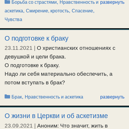
Рубрики
,
Борьба со страстями
Нравственность и
развернуть
смирении с тем что есть. Все дело в
,
,
,
аскетика
Смирение, кротость
Спасение
чувствах, — их надо менять. Путь спасения
Чувства
посреди суеты. Аноним: Чтобы спастись надо
убежать из мира, так как кругом суета и
О подготовке к браку
грехи. О.Серафим: «Времена чем далее тем
23.11.2021
|
О христианских отношениях с
тяжелее. Христианство, …
девушкой и цели брака.
Ещё…
О подготовке к браку.
Надо ли себя материально обеспечить, а
#борьбасострастями
,
#молитва
,
#смирение
,
#спасение
,
#чувства
потом вступать в брак?
Рубрики
,
Брак
Нравственность и аскетика
развернуть
#брак
,
#воздержание
О жизни в Церкви и об аскетизме
23.09.2021
|
Аноним: Что значит, жить в