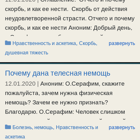
иллюзия …
скорбь, и как ее нести. Скорбь от действия
неудовлетворенной страсти. Отчего и почему
Ещё…
скорбь, и как ее нести Аноним: Добрый день,
#борьбасострастями
,
#депрессия
,
#искушение
,
#лень
,
о.Серафим, хотел бы задать такой вопрос:
#самоугрызение
Рубрики
,
Нравственность и аскетика
Скорбь,
развернуть
как правильно научиться нести скорбь,
душевная тяжесть
понимать это и осознавать? А то иногда
наступает мрак в голове и ты не можешь
Почему дана телесная немощь
осознать для чего скорбь? …
12.01.2020
|
Аноним: О.Серафим, скажите
Ещё…
пожалуйста, зачем нужна физическая
немощь? Зачем ее нужно признать?
#скорбь
Благодарю. О.Серафим: Человек слишком
самоуверенный и самонадеянный, гордый.
Рубрики
,
Болезнь, немощь
Нравственность и
развернуть
Постоянно во всем ищет дух
аскетика
самоутверждения. Смиряться не хочет. В