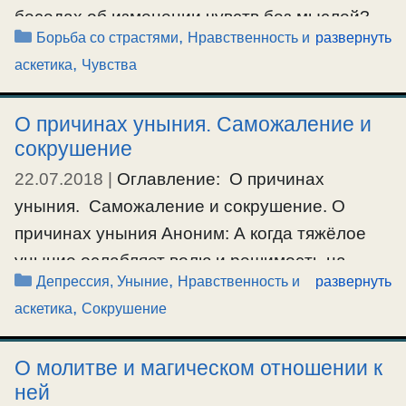
беседах об изменении чувств без мыслей?
#духовноевИдение
,
#начинающему
,
#страсти
Рубрики
,
Борьба со страстями
Нравственность и
развернуть
Аноним: Каким образом возможно изменять
,
аскетика
Чувства
свои чувства без мыслей, и возможно ли это
без Бога? О.Серафим: В наших беседах нет
О причинах уныния. Саможаление и
такого утверждения, что можно менять свои
сокрушение
чувства без мысли. Это чья-то выдумка.
22.07.2018
|
Оглавление: О причинах
Возможно вы …
уныния. Саможаление и сокрушение. О
Ещё…
причинах уныния Аноним: А когда тяжёлое
уныние ослабляет волю и решимость на
#чувства
Рубрики
,
Депрессия, Уныние
Нравственность и
развернуть
сопротивление прилогам, помыслам и
,
аскетика
Сокрушение
желаниям, что делать? О.Серафим: Причина
уныния может быть разная. Если уныние от
О молитве и магическом отношении к
неудовлетворяемой совести, то оно не
ней
исчезнет пока человек не удовлетворит свою