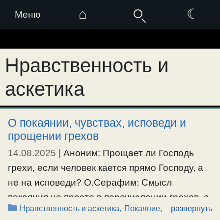
⌂
☾
Меню
Перейти
к
Нравственность и
содержимому
аскетика
О покаянии, чувствах, исповеди и
прощении грехов
14.08.2025
|
Аноним: Прощает ли Господь
грехи, если человек кается прямо Господу, а
не на исповеди? О.Серафим: Смысл
покаяния не просто в перечислении грехов, а
Рубрики
,
Нравственность и аскетика
Покаяние,
развернуть
в сокрушенном настрое духа, и решимости