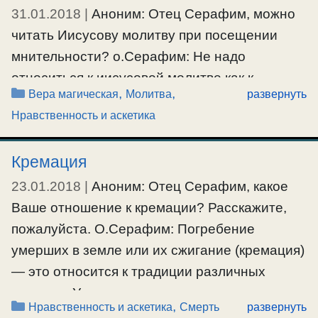
31.01.2018
|
Аноним: Отец Серафим, можно
совесть. Если оно от неудовлетворяемой
читать Иисусову молитву при посещении
гордости, которая видит …
мнительности? о.Серафим: Не надо
Ещё…
относиться к иисусовой молитве как к
Рубрики
,
,
Вера магическая
Молитва
развернуть
волшебным словам. Нельзя иметь
#саможаление
,
#сокрушение
,
#уныние
Нравственность и аскетика
магическое отношение к молитве, как
язычники относятся к своим молитвенным
Кремация
заклинаниям. «Молитва: Господи, Иисусе
Христе, Сыне Божий, помилуй меня, – есть
23.01.2018
|
Аноним: Отец Серафим, какое
словесная молитва, и как всякая другая, сама
Ваше отношение к кремации? Расскажите,
в себе ничего особенного …
пожалуйста. О.Серафим: Погребение
умерших в земле или их сжигание (кремация)
Ещё…
— это относится к традиции различных
#верамагическая
,
#молитва
народов. У каждого народа свои традиции.
Рубрики
,
Нравственность и аскетика
Смерть
развернуть
Христианство несет людям то, что им