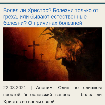
мужчины со свободной, незамужней
Болел ли Христос? Болезни только от
женщиной. Брачная жизнь христиан, по
греха, или бывают естественные
учению Церкви, должна соответствовать
болезни? О причинах болезней
христианским нравственным правилам:
«вступать в брак следует не по страсти, а …
Ещё…
#брак
,
#конкубинат
22.08.2021
|
Аноним: Один не слишком
простой богословский вопрос — болел ли
Христос во время своей …