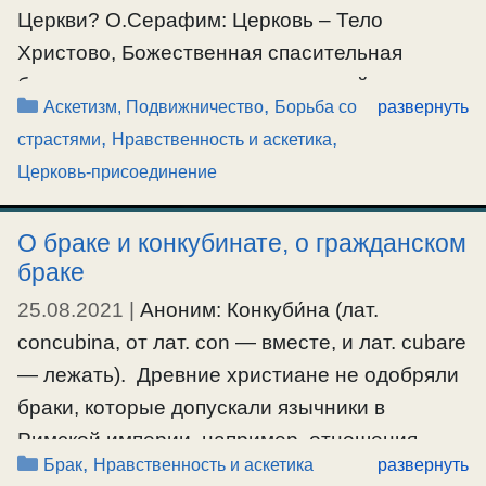
Церкви? О.Серафим: Церковь – Тело
Христово, Божественная спасительная
благодать, сошедшая в день святой
Рубрики
,
Аскетизм, Подвижничество
Борьба со
развернуть
Пятидесятницы на Апостолов, соединяющая
,
,
страстями
Нравственность и аскетика
души всех тех, кто ей покоряется в своей
Церковь-присоединение
жизни. Жить в Церкви – значит жить во
Христе, жить в Духе Божием. Цель жизни
О браке и конкубинате, о гражданском
христианской – стяжание благодати Святого
браке
Духа. Чтобы поиметь спасительную
25.08.2021
|
Аноним: Конкуби́на (лат.
благодать, человек …
concubina, от лат. con — вместе, и лат. cubare
— лежать). Древние христиане не одобряли
Ещё…
браки, которые допускали язычники в
#аскетизм
,
#первородныйгрех
,
#подвижничество
,
#церковь
Римской империи, например, отношения
Рубрики
,
Брак
Нравственность и аскетика
развернуть
конкубината — длительного сожительства