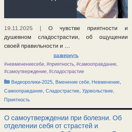
19.11.2025
|
О чувстве приятности и
душевном сладострастии, об ощущении
своей правильности и …
развернуть
#невменениесебе
,
#приятность
,
#самооправдание
,
#самоутверждение
,
#сладострастие
Рубрики
,
,
Видеоролики-2025
Вменение себе, Невменение
,
,
Самооправдание
Сладострастие
Удовольствие,
Приятность
О самоутверждении при болезни. Об
отделении себя от страстей и