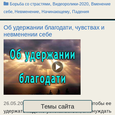
Рубрики
,
,
Борьба со страстями
Видеоролики-2020
Вменение
,
,
себе, Невменение
Начинающему
Падения
Об удержании благодати, чувствах и
невменении себе
26.05.2019
|
Когда дается благодать, чтобы ее
Темы сайта
удержать надо не успокаиваться, а понуждать