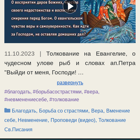
11.10.2023
|
Толкование на Евангелие, о
чудесном улове рыб и словах ап.Петра
"Выйди от меня, Господи! …
развернуть
#благодать
,
#борьбасострастями
,
#вера
,
#невменениесебе
,
#толкование
Рубрики
,
,
,
Благодать
Борьба со страстями
Вера
Вменение
,
,
себе, Невменение
Проповеди (видео)
Толкование
Св.Писания