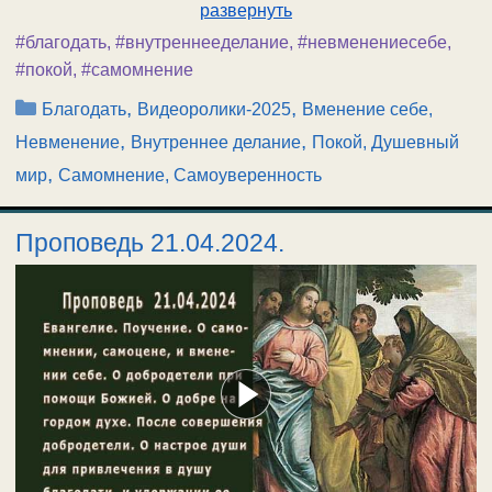
развернуть
#благодать
,
#внутреннееделание
,
#невменениесебе
,
#покой
,
#самомнение
Рубрики
,
,
Благодать
Видеоролики-2025
Вменение себе,
,
,
Невменение
Внутреннее делание
Покой, Душевный
,
мир
Самомнение, Самоуверенность
Проповедь 21.04.2024.