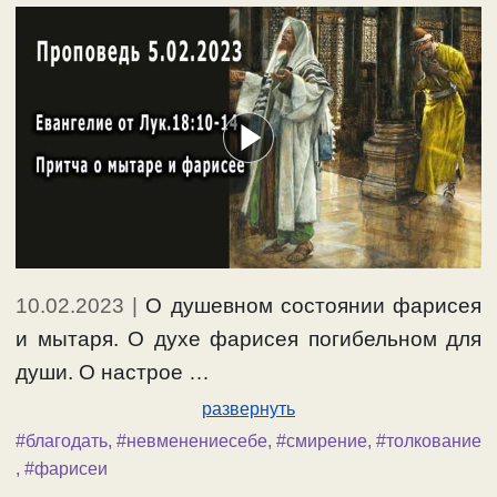
10.02.2023
|
О душевном состоянии фарисея
и мытаря. О духе фарисея погибельном для
души. О настрое …
развернуть
#благодать
,
#невменениесебе
,
#смирение
,
#толкование
,
#фарисеи