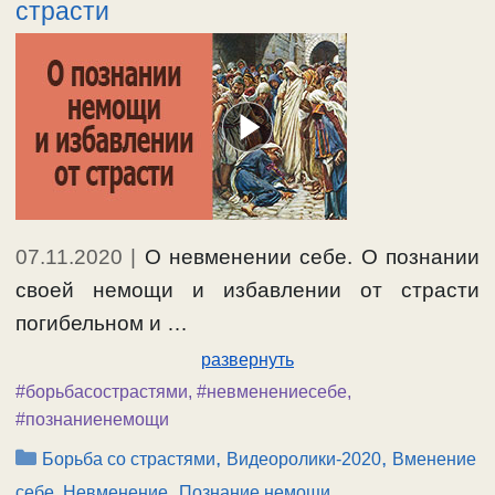
страсти
07.11.2020
|
О невменении себе. О познании
своей немощи и избавлении от страсти
погибельном и …
развернуть
#борьбасострастями
,
#невменениесебе
,
#познаниенемощи
Рубрики
,
,
Борьба со страстями
Видеоролики-2020
Вменение
,
себе, Невменение
Познание немощи