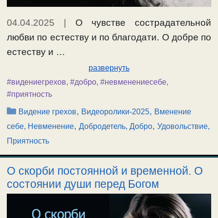
04.04.2025
|
О чувстве сострадательной
любви по естеству и по благодати. О добре по
естеству и …
развернуть
#видениегрехов
,
#добро
,
#невменениесебе
,
#приятность
Рубрики
,
,
Видение грехов
Видеоролики-2025
Вменение
,
,
себе, Невменение
Добродетель, Добро
Удовольствие,
Приятность
О скорби постоянной и временной. О
состоянии души перед Богом