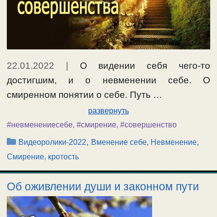
22.01.2022
|
О видении себя чего-то
достигшим, и о невменении себе. О
смиренном понятии о себе. Путь …
развернуть
#невменениесебе
,
#смирение
,
#совершенство
Рубрики
,
,
Видеоролики-2022
Вменение себе, Невменение
Смирение, кротость
Об оживлении души и законном пути