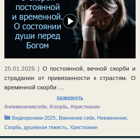
25.01.2025
|
О постоянной, вечной скорби и
страдании от привязанности к страстям. О
временной скорби …
развернуть
#невменениесебе
,
#скорбь
,
#христианин
Рубрики
,
,
Видеоролики-2025
Вменение себе, Невменение
,
Скорбь, душевная тяжесть
Христианин