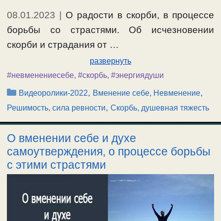
08.01.2023
|
О радости в скорби, в процессе
борьбы со страстями. Об исчезновении
скорби и страдания от …
развернуть
#невменениесебе
,
#скорбь
,
#энергиядуши
Рубрики
,
,
Видеоролики-2022
Вменение себе, Невменение
,
Решимость, сила ревности
Скорбь, душевная тяжесть
О вменении себе и духе
самоутверждения, о процессе борьбы
с этими страстями