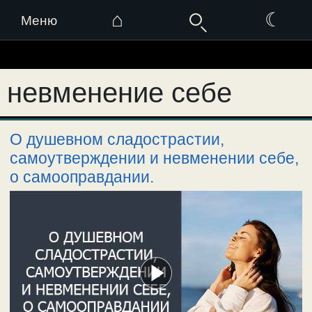
⌂
☾
Меню
Перейти
к
невменение себе
содержимому
О душевном сладострастии,
самоутверждении и невменении себе,
о самооправдании.