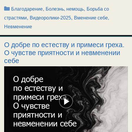
Рубрики
,
,
Благодарение
Болезнь, немощь
Борьба со
,
,
страстями
Видеоролики-2025
Вменение себе,
Невменение
О добре по естеству и примеси греха.
О чувстве приятности и невменении
себе