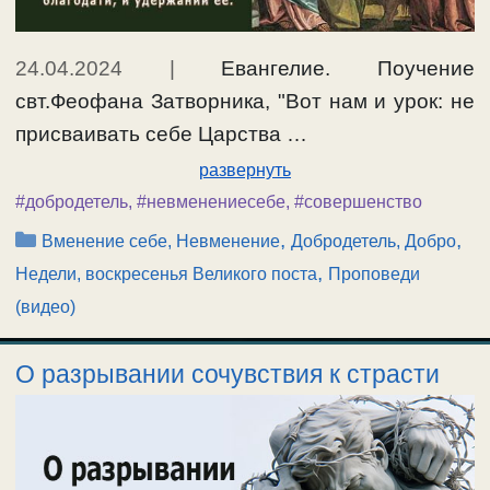
24.04.2024
|
Евангелие. Поучение
свт.Феофана Затворника, "Вот нам и урок: не
присваивать себе Царства …
развернуть
#добродетель
,
#невменениесебе
,
#совершенство
Рубрики
,
,
Вменение себе, Невменение
Добродетель, Добро
,
Недели, воскресенья Великого поста
Проповеди
(видео)
О разрывании сочувствия к страсти