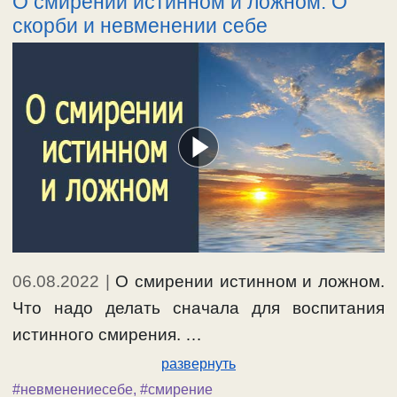
О смирении истинном и ложном. О
скорби и невменении себе
06.08.2022
|
О смирении истинном и ложном.
Что надо делать сначала для воспитания
истинного смирения. …
развернуть
#невменениесебе
,
#смирение