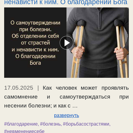
ненависти к ним. О благодарении Бога
17.05.2025
|
Как человек может проявлять
самомнение и самоутверждаться при
несении болезни; и как с …
развернуть
#благодарение
,
#болезнь
,
#борьбасострастями
,
#невменениесебе