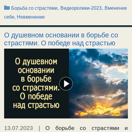
Рубрики
,
,
Борьба со страстями
Видеоролики-2023
Вменение
себе, Невменение
О душевном основании в борьбе со
страстями. О победе над страстью
13.07.2023
|
О борьбе со страстями и