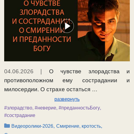
04.06.2026
|
О чувстве злорадства и
противоположном ему сострадании и
милосердии. О страхе остаться …
развернуть
#злорадство
,
#неверие
,
#преданностьБогу
,
#сострадание
Рубрики
,
,
Видеоролики-2026
Смирение, кротость