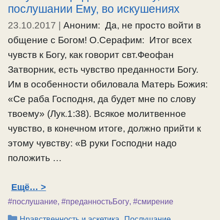
послушании Ему, во искушениях
23.10.2017
|
Аноним: Да, не просто войти в
общение с Богом! О.Серафим: Итог всех
чувств к Богу, как говорит свт.Феофан
Затворник, есть чувство преданности Богу.
Им в особенности обиловала Матерь Божия:
«Се раба Господня, да будет мне по слову
твоему» (Лук.1:38). Всякое молитвенное
чувство, в конечном итоге, должно прийти к
этому чувству: «В руки Господни надо
положить …
Ещё…
#послушание
,
#преданностьБогу
,
#смирение
Рубрики
,
,
Нравственность и аскетика
Послушание