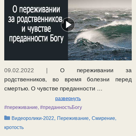
09.02.2022
|
О переживании за
родственников, во время болезни перед
смертью. О чувстве преданности …
развернуть
#переживание
,
#преданностьБогу
Рубрики
,
,
Видеоролики-2022
Переживание
Смирение,
кротость