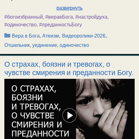
развернуть
#богоизбранный
,
#веравБога
,
#настройдуха
,
#одиночество
,
#преданностьБогу
Рубрики
,
,
Вера в Бога, Атеизм
Видеоролики-2026
Отшельник, уединение, одиночество
О страхах, боязни и тревогах, о
чувстве смирения и преданности Богу.