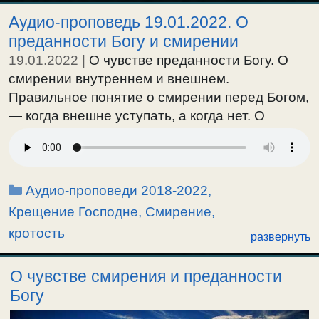
Аудио-проповедь 19.01.2022. О
преданности Богу и смирении
19.01.2022
|
О чувстве преданности Богу. О
смирении внутреннем и внешнем.
Правильное понятие о смирении перед Богом,
— когда внешне уступать, а когда нет. О
смирении в Евангелии, в Библии. О смирении
христианском, и смирении бесовском.
Праздник Крещения Господня.
Рубрики
Аудио-проповеди 2018-2022
,
Крещение Господне
,
Смирение,
кротость
развернуть
О чувстве смирения и преданности
Богу