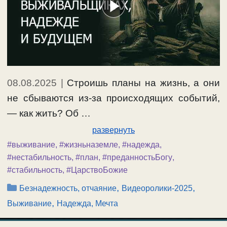
08.08.2025
|
Строишь планы на жизнь, а они
не сбываются из-за происходящих событий,
— как жить? Об …
развернуть
#выживание
,
#жизньназемле
,
#надежда
,
#нестабильность
,
#план
,
#преданностьБогу
,
#стабильность
,
#ЦарствоБожие
Рубрики
,
,
Безнадежность, отчаяние
Видеоролики-2025
,
Выживание
Надежда, Мечта