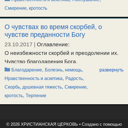
Смирение, кротость
О чувствах во время скорбей, о
чувстве преданности Богу
23.10.2017
|
Оглавление:
О неизбежности скорбей и преодолении их.
Чувство благодарения Бога.
Рубрики
,
,
Чувство благодушия.
Благодарение
Болезнь, немощь
развернуть
,
,
Чувство терпения.
Нравственность и аскетика
Радость
,
Чувство довольства тем, что есть.
Скорбь, душевная тяжесть
Смирение,
,
О возгревании чувств во искушениях и
кротость
Терпение
скорбях.
О чувстве преданности Богу.
Как приобретается духовная радость.
© 2026 ХРИСТИАНСКАЯ ЦЕРКОВЬ
• Создано с помощью