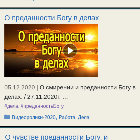
О преданности Богу в делах
05.12.2020
|
О смирении и преданности Богу в
делах. / 27.11.2020г. …
#дела
,
#преданностьБогу
Рубрики
,
Видеоролики-2020
Работа, Дела
О чувстве преданности Богу, и