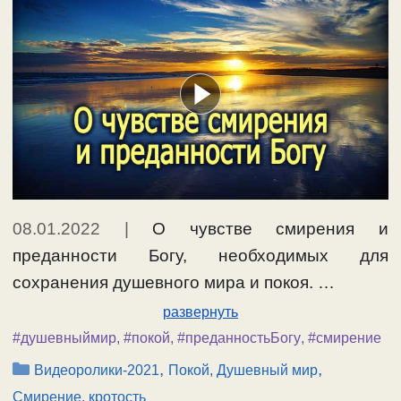
08.01.2022
|
О чувстве смирения и
преданности Богу, необходимых для
сохранения душевного мира и покоя. …
развернуть
#душевныймир
,
#покой
,
#преданностьБогу
,
#смирение
Рубрики
,
,
Видеоролики-2021
Покой, Душевный мир
Смирение, кротость