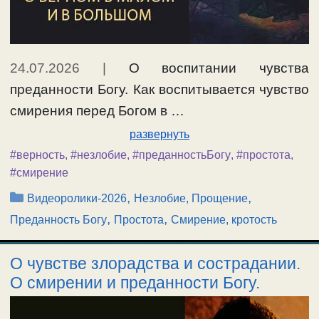
24.07.2026
|
О воспитании чувства
преданности Богу. Как воспитывается чувство
смирения перед Богом в …
развернуть
#верность
,
#незлобие
,
#преданностьБогу
,
#простота
,
#смирение
Рубрики
,
,
Видеоролики-2026
Незлобие, Прощение
,
,
Преданность Богу
Простота
Смирение, кротость
О чувстве злорадства и сострадании.
О смирении и преданности Богу.