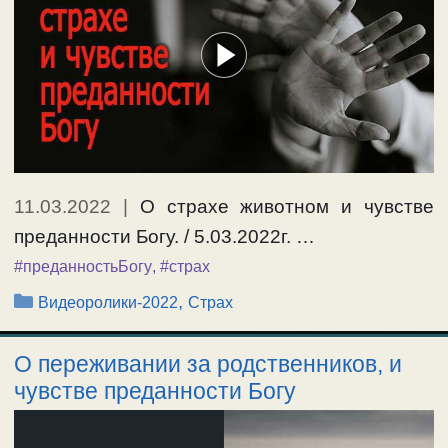
11.03.2022
|
О страхе животном и чувстве
преданности Богу. / 5.03.2022г. …
#преданностьБогу
,
#страх
Рубрики
,
Видеоролики-2022
Страх
О переживании за родственников, и
чувстве преданности Богу