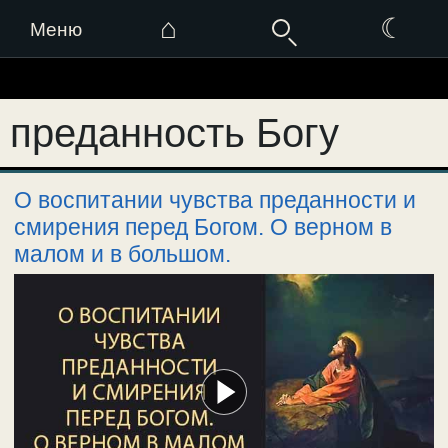
⌂
☾
Меню
Перейти
к
преданность Богу
содержимому
О воспитании чувства преданности и
смирения перед Богом. О верном в
малом и в большом.