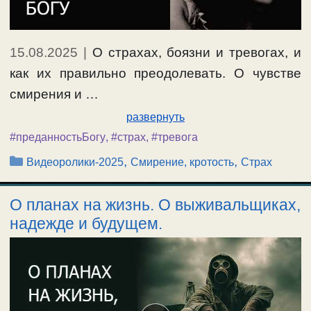
15.08.2025
|
О страхах, боязни и тревогах, и
как их правильно преодолевать. О чувстве
смирения и …
развернуть
#преданностьБогу
,
#страх
,
#тревога
Рубрики
,
,
Видеоролики-2025
Смирение, кротость
Страх
О планах на жизнь. О выживальщиках,
надежде и будущем.